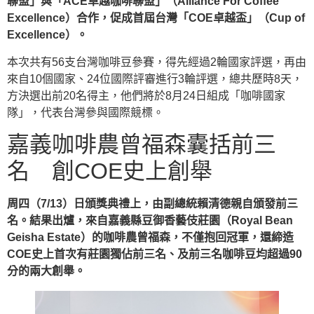
聯盟」與「ACE卓越咖啡聯盟」（Alliance For Coffee
Excellence）合作，促成首屆台灣「COE卓越盃」（Cup of
Excellence）。
本次共有56支台灣咖啡豆參賽，得先經過2輪國家評選，再由
來自10個國家、24位國際評審進行3輪評選，總共歷時8天，
方決選出前20名得主，他們將於8月24日組成「咖啡國家
隊」，代表台灣參與國際競標。
嘉義咖啡農曾福森囊括前三
名 創COE史上創舉
周四（7/13）日頒獎典禮上，由副總統賴清德親自頒發前三
名。結果出爐，來自嘉義縣豆御香藝伎莊園（Royal Bean
Geisha Estate）的咖啡農曾福森，不僅抱回冠軍，還締造
COE史上首次有莊園獨佔前三名、及前三名咖啡豆均超過90
分的兩大創舉。