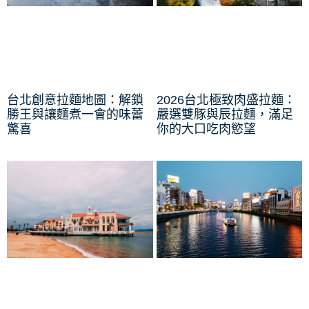
台北創意拉麵地圖：解鎖
2026台北極致肉盛拉麵：
勝王與讓麵煮一會的味蕾
嚴選雙豚與辰拉麵，滿足
驚喜
你的大口吃肉慾望