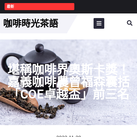
最新
咖啡時光茶語
堪稱咖啡界奧斯卡獎！
嘉義咖啡農曾福森囊括
「COE卓越盃」前三名