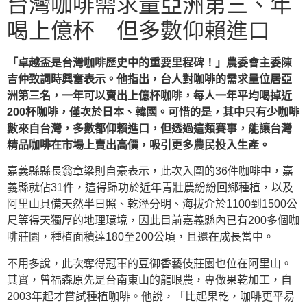
台灣咖啡需求量亞洲第三、年
喝上億杯 但多數仰賴進口
「卓越盃是台灣咖啡歷史中的重要里程碑！」農委會主委陳
吉仲致詞時興奮表示。他指出，台人對咖啡的需求量位居亞
洲第三名，一年可以賣出上億杯咖啡，每人一年平均喝掉近
200杯咖啡，僅次於日本、韓國。可惜的是，其中只有少咖啡
數來自台灣，多數都仰賴進口，但透過這類賽事，能讓台灣
精品咖啡在市場上賣出高價，吸引更多農民投入生產。
嘉義縣縣長翁章梁則自豪表示，此次入圍的36件咖啡中，嘉
義縣就佔31件，這得歸功於近年青壯農紛紛回鄉種植，以及
阿里山具備天然半日照、乾溼分明、海拔介於1100到1500公
尺等得天獨厚的地理環境，因此目前嘉義縣內已有200多個咖
啡莊園，種植面積達180至200公頃，且還在成長當中。
不用多說，此次奪得冠軍的豆御香藝伎莊園也位在阿里山。
其實，曾福森原先是台南東山的龍眼農，專做果乾加工，自
2003年起才嘗試種植咖啡。他說，「比起果乾，咖啡更平易