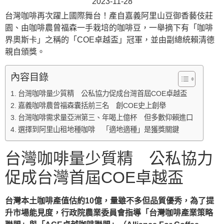
2023-11-28
台灣咖啡再次躍上國際舞台！產自嘉義阿里山豆御香藝伎莊
園、由咖啡農曾福森一手栽培的咖啡豆，一舉摘下有「咖啡
界奧斯卡」之稱的「COE卓越盃」冠軍，並由副總統賴清德
親自頒獎。
內容目錄
台灣咖啡量少質精 公私協力促成台灣首屆COE卓越盃
嘉義咖啡農曾福森囊括前三名 創COE史上創舉
台灣咖啡需求量亞洲第三、年喝上億杯 但多數仰賴進口
選擇到阿里山租地種咖啡 「適地適種」是獲獎關鍵
台灣咖啡量少質精 公私協力
促成台灣首屆COE卓越盃
台灣本土咖啡產值估約10億，量雖不多但品質優秀，為了提
升市場能見度，行政院農業委員會指導「台灣咖啡產業策略