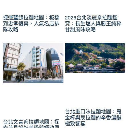
捷運藍線拉麵地圖：板橋
2026台北淡麗系拉麵鑑
到忠孝復興，人氣名店排
賞：長生塩人與勝王純粹
隊攻略
甘甜風味攻略
台北重口味拉麵地圖：鬼
金棒與辰拉麵的辛香濃鹹
台北文青系拉麵地圖：探
極致饗宴
索兼具設計美學與極致風