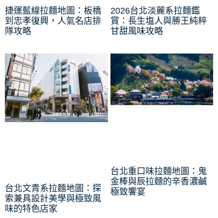
捷運藍線拉麵地圖：板橋
2026台北淡麗系拉麵鑑
到忠孝復興，人氣名店排
賞：長生塩人與勝王純粹
隊攻略
甘甜風味攻略
台北重口味拉麵地圖：鬼
金棒與辰拉麵的辛香濃鹹
台北文青系拉麵地圖：探
極致饗宴
索兼具設計美學與極致風
味的特色店家