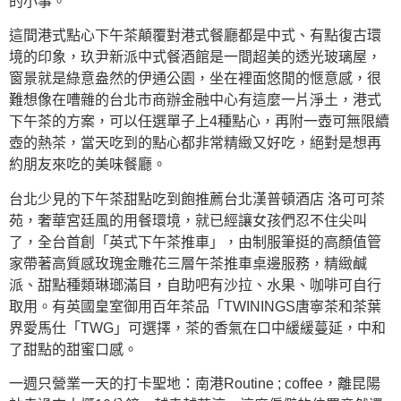
的小事。
這間港式點心下午茶顛覆對港式餐廳都是中式、有點復古環
境的印象，玖尹新派中式餐酒館是一間超美的透光玻璃屋，
窗景就是綠意盎然的伊通公園，坐在裡面悠閒的愜意感，很
難想像在嘈雜的台北市商辦金融中心有這麼一片淨土，港式
下午茶的方案，可以任選單子上4種點心，再附一壺可無限續
壺的熱茶，當天吃到的點心都非常精緻又好吃，絕對是想再
約朋友來吃的美味餐廳。
台北少見的下午茶甜點吃到飽推薦台北漢普頓酒店 洛可可茶
苑，奢華宮廷風的用餐環境，就已經讓女孩們忍不住尖叫
了，全台首創「英式下午茶推車」，由制服筆挺的高顏值管
家帶著高質感玫瑰金雕花三層午茶推車桌邊服務，精緻鹹
派、甜點種類琳瑯滿目，自助吧有沙拉、水果、咖啡可自行
取用。有英國皇室御用百年茶品「TWININGS唐寧茶和茶葉
界愛馬仕「TWG」可選擇，茶的香氣在口中緩緩蔓延，中和
了甜點的甜蜜口感。
一週只營業一天的打卡聖地：南港Routine ; coffee，離昆陽