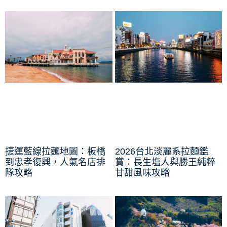
捷運藍線拉麵地圖：板橋
2026台北淡麗系拉麵鑑
到忠孝復興，人氣名店排
賞：長生塩人與勝王純粹
隊攻略
甘甜風味攻略