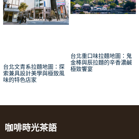
台北重口味拉麵地圖：鬼
金棒與辰拉麵的辛香濃鹹
台北文青系拉麵地圖：探
極致饗宴
索兼具設計美學與極致風
味的特色店家
咖啡時光茶語