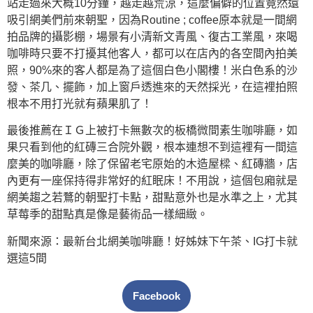
站走過來大概10分鐘，越走越荒涼，這麼偏僻的位置竟然還
吸引網美們前來朝聖，因為Routine ; coffee原本就是一間網
拍品牌的攝影棚，場景有小清新文青風、復古工業風，來喝
咖啡時只要不打擾其他客人，都可以在店內的各空間內拍美
照，90%來的客人都是為了這個白色小閣樓！米白色系的沙
發、茶几、擺飾，加上窗戶透進來的天然採光，在這裡拍照
根本不用打光就有蘋果肌了！
最後推薦在ＩＧ上被打卡無數次的板橋微間素生咖啡廳，如
果只看到他的紅磚三合院外觀，根本連想不到這裡有一間這
麼美的咖啡廳，除了保留老宅原始的木造屋樑、紅磚牆，店
內更有一座保持得非常好的紅眠床！不用說，這個包廂就是
網美趨之若鶩的朝聖打卡點，甜點意外也是水準之上，尤其
草莓季的甜點真是像是藝術品一樣細緻。
新聞來源：最新台北網美咖啡廳！好姊妹下午茶、IG打卡就
選這5間
Facebook