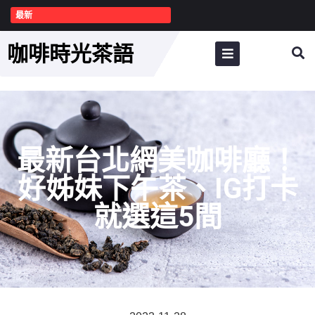
最新
咖啡時光茶語
最新台北網美咖啡廳！
好姊妹下午茶、IG打卡
就選這5間