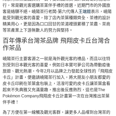
行，常是觀光客選購茶枼伴手禮的首選，近期門市的外國旅
客是絡驛不絕。嶢陽茶行老闆-第六代傳人
王端鎧
表示，嶢陽
能受到觀光客的喜愛，除了店內茶葉種類齊全、茶禮的設計
精美用心，更是因為口口回甘的茶湯裡頭累積了茶農、茶商
等茶產業上下游無數人的努力與堅持。
百年傳承台灣茶品牌 飛翔皮卡丘台灣合
作茶品
嶢陽茶行主要客源之一就是海外觀光客的禮品，而且以往特
別受到日本觀光客的喜愛。例如日本寶可夢公司為帶動疫後
旅遊、觀光熱潮，今年2月以品牌之力發起全球性的「飛翔皮
卡丘」計畫，便邀請嶢陽茶行加入，將大朋友小朋友都愛的
皮卡丘印刷在茶葉盒包裝上，活潑可愛的皮卡丘讓茶葉盒看
起來不失典雅又充滿童趣，推出後反應熱烈，這也是The
Pokémon Company飛翔皮卡丘計畫第一次在台灣推出茶葉
伴手禮！
為了方便在第一線觸及觀光客群，讓更多人品嚐到台灣茶的