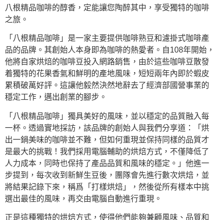
八根精品咖啡的醇香，定能讓您陶醉其中，享受獨特的咖啡
之旅。
「八根精品咖啡」是一家主要提供咖啡熟豆和濾掛式咖啡產
品的品牌。其創始人本身即為咖啡的熱愛者。自108年開始，
他將自家烘焙的咖啡豆投入網路銷售，由於這些咖啡豆散發
着獨特的花果香氣和鮮明的產地風味，短短兩年內即於蝦皮
累積破萬好評。這讓他毅然決然地辭去了經濟部國營事業的
穩定工作，邁出創業的腳步。
「八根精品咖啡」獨具美好的風味，並以穩定的品質融入每
一杯。透過實地採訪，該品牌的創始人與我們分享道：「烘
出一鍋美味的咖啡並不難，但如何重現並保持同樣的品質才
是最大的挑戰！我們採用電腦輔助的烘焙方式，不僅降低了
人力成本，同時也保持了產品品質和風味的穩定。」他進一
步提到，每次收到新鮮生豆後，團隊會先進行數次烘焙，並
將結果記錄下來，稱爲「打樣烘焙」，然後從所有樣本中挑
選出最佳的風味，再交由電腦自動進行重現。
正是這種獨特的烘焙方式，使得他們能夠兼顧風味、品質和