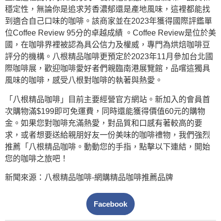
穩定性，無論你是追求芳香濃郁還是產地風味，這裡都能找
到適合自己口味的咖啡。該商家並在2023年獲得國際評鑑單
位Coffee Review 95分的卓越成績 。Coffee Review是位於美
國，在咖啡界裡被認為具公信力及權威，專門為烘焙咖啡豆
評分的機構。八根精品咖啡更預定於2023年11月參加台北國
際咖啡展，歡迎咖啡愛好者們親臨南港展覽館，品嚐這獨具
風味的咖啡，感受八根對咖啡的執著與熱愛。
「八根精品咖啡」目前主要經營官方網站。新加入的會員首
次購物滿$199即可免運費，同時還能獲得價值60元的購物
金。如果您對咖啡充滿熱愛，對品質和口感有著較高的要
求，或者想要送給親朋好友一份美味的咖啡禮物，我們強烈
推薦「八根精品咖啡。動動您的手指，點擊以下連結，開始
您的咖啡之旅吧！
新聞來源：八根精品咖啡-網購精品咖啡推薦品牌
Facebook