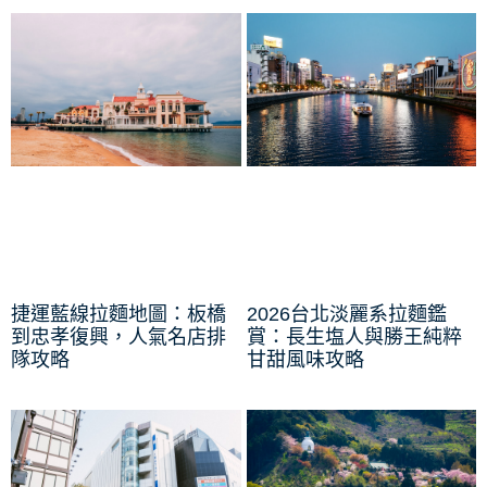
捷運藍線拉麵地圖：板橋
2026台北淡麗系拉麵鑑
到忠孝復興，人氣名店排
賞：長生塩人與勝王純粹
隊攻略
甘甜風味攻略