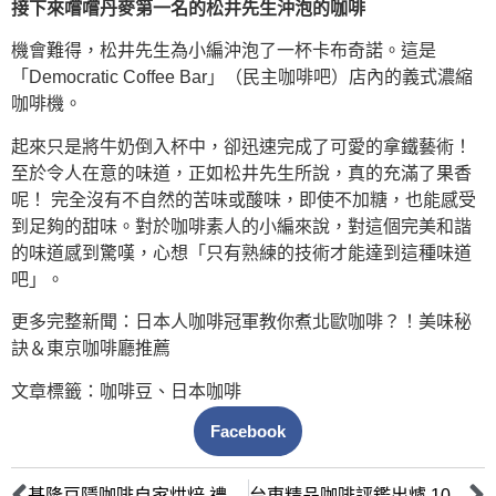
接下來嚐嚐丹麥第一名的松井先生沖泡的咖啡
機會難得，松井先生為小編沖泡了一杯卡布奇諾。這是
「Democratic Coffee Bar」（民主咖啡吧）店內的義式濃縮
咖啡機。
起來只是將牛奶倒入杯中，卻迅速完成了可愛的拿鐵藝術！
至於令人在意的味道，正如松井先生所說，真的充滿了果香
呢！ 完全沒有不自然的苦味或酸味，即使不加糖，也能感受
到足夠的甜味。對於咖啡素人的小編來說，對這個完美和諧
的味道感到驚嘆，心想「只有熟練的技術才能達到這種味道
吧」。
更多完整新聞：日本人咖啡冠軍教你煮北歐咖啡？！美味秘
訣＆東京咖啡廳推薦
文章標籤：
咖啡豆
、
日本咖啡
Facebook
基隆豆隱咖啡自家烘焙 禮盒組送禮自用兩相宜
台東精品咖啡評鑑出爐 10人獲獎