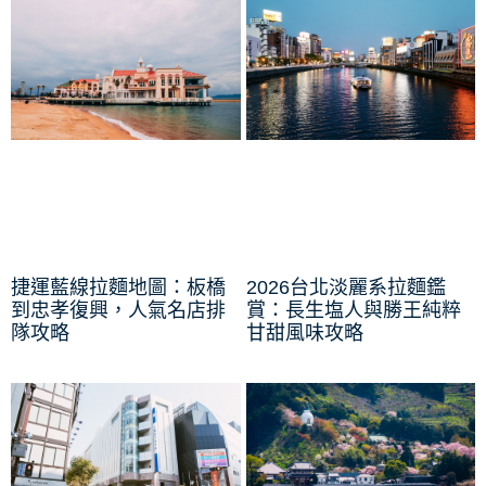
捷運藍線拉麵地圖：板橋
2026台北淡麗系拉麵鑑
到忠孝復興，人氣名店排
賞：長生塩人與勝王純粹
隊攻略
甘甜風味攻略