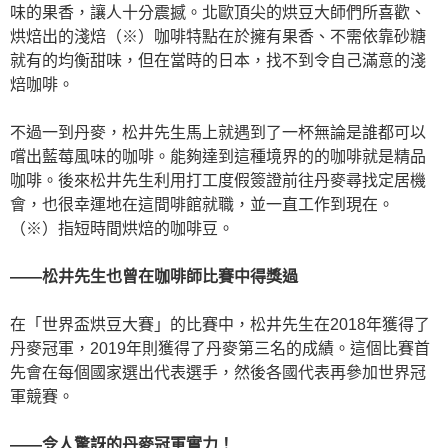
味的果香，讓人十分震撼。北歐頂尖的烘豆大師們所喜歡、
烘焙出的淺焙（※）咖啡特點在於擁有果香、不需依靠砂糖
就有的均衡甜味，但在當時的日本，找不到令自己滿意的淺
焙咖啡。
不過一到丹麥，松井先生馬上就遇到了一杯無論是誰都可以
嚐出藍莓風味的咖啡。能夠達到這種境界的的咖啡就是精品
咖啡。後來松井先生利用打工度假簽證前往丹麥尋找定居機
會，也很幸運地在這間啡館就職，並一直工作到現在。
（※）指短時間烘焙的咖啡豆。
——松井先生也曾在咖啡師比賽中得獎過
在「世界盃烘豆大賽」的比賽中，松井先生在2018年獲得了
丹麥冠軍，2019年則獲得了丹麥第三名的成績。這個比賽首
先會在每個國家選出代表選手，然後各國代表再參加世界冠
軍競賽。
——令人驚訝的丹麥冠軍實力！