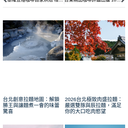
台北創意拉麵地圖：解鎖
2026台北極致肉盛拉麵：
勝王與讓麵煮一會的味蕾
嚴選雙豚與辰拉麵，滿足
驚喜
你的大口吃肉慾望