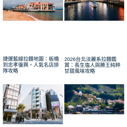
捷運藍線拉麵地圖：板橋
2026台北淡麗系拉麵鑑
到忠孝復興，人氣名店排
賞：長生塩人與勝王純粹
隊攻略
甘甜風味攻略