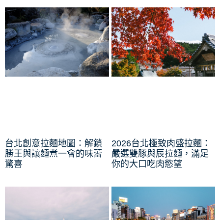
台北創意拉麵地圖：解鎖
2026台北極致肉盛拉麵：
勝王與讓麵煮一會的味蕾
嚴選雙豚與辰拉麵，滿足
驚喜
你的大口吃肉慾望