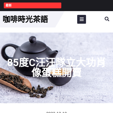
最新
咖啡時光茶語
85度C汪汪隊立大功肖
像蛋糕開賣