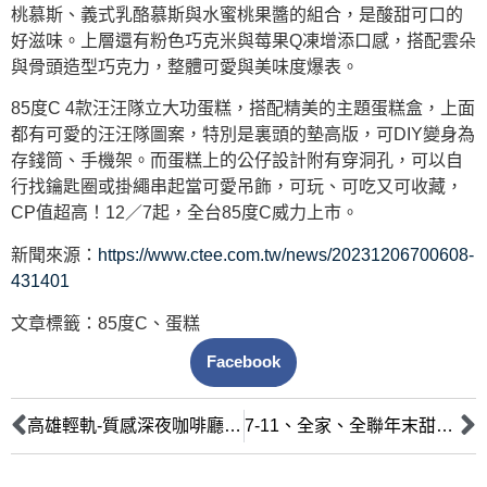
桃慕斯、義式乳酪慕斯與水蜜桃果醬的組合，是酸甜可口的
好滋味。上層還有粉色巧克米與莓果Q凍增添口感，搭配雲朵
與骨頭造型巧克力，整體可愛與美味度爆表。
85度C 4款汪汪隊立大功蛋糕，搭配精美的主題蛋糕盒，上面
都有可愛的汪汪隊圖案，特別是裏頭的墊高版，可DIY變身為
存錢筒、手機架。而蛋糕上的公仔設計附有穿洞孔，可以自
行找鑰匙圈或掛繩串起當可愛吊飾，可玩、可吃又可收藏，
CP值超高！12／7起，全台85度C威力上市。
新聞來源：
https://www.ctee.com.tw/news/20231206700608-
431401
文章標籤：
85度C
、
蛋糕
Facebook
高雄輕軌-質感深夜咖啡廳 療癒甜點店必訪
7-11、全家、全聯年末甜點評比！這3款回購率90%奪冠