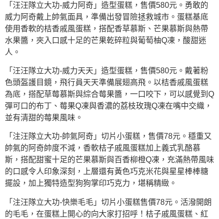
「汪汪隊立大功-威力阿奇」造型蛋糕，售價580元。勇敢的
威力阿奇戴上帥氣面具，準備出發冒險拯救城市。蛋糕基底
使用香軟的桔香戚風蛋糕，搭配香草慕斯、芒果慕斯與熱帶
水果醬，夾入口感十足的芒果乾碎粒與葡萄柚Q凍，酸甜迷
人。
「汪汪隊立大功-威力天天」造型蛋糕，售價580元。戴著粉
色頭盔護目鏡，飛行員天天準備展翅高飛。以桔香戚風蛋糕
為底，搭配草莓慕斯與綜合莓果醬，一口咬下，可以感覺到Q
彈可口的布丁、莓果Q凍與香濃的荔枝玫瑰Q凍在嘴中交織，
並有清甜的莓果風味。
「注汪隊立大功-帥氣阿奇」切片小蛋糕，售價78元。穩重又
帥氣的阿奇帥度不減，香軟桔子戚風蛋糕加上義式乳酪慕
斯，搭配甜蜜十足的芒果慕斯與百香柳橙Q凍，充滿熱帶風味
的口感令人印象深刻，上層還有黃色巧克米花與星星棒棒糖
擺設，加上獨特造型狗狗掌印巧克力，堪稱精緻。
「注汪隊立大功-快樂毛毛」切片小蛋糕售價78元。活潑開朗
的毛毛，在蛋糕上開心的向大家打招呼！桔子戚風蛋糕、紅