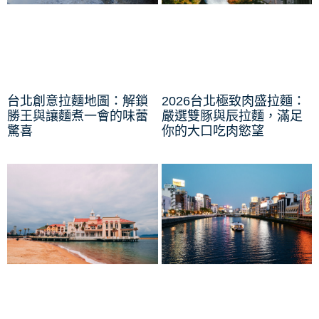
台北創意拉麵地圖：解鎖
2026台北極致肉盛拉麵：
勝王與讓麵煮一會的味蕾
嚴選雙豚與辰拉麵，滿足
驚喜
你的大口吃肉慾望