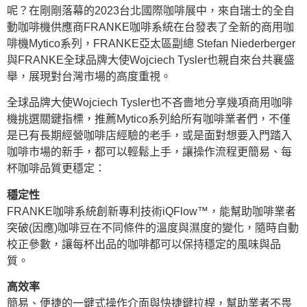
呢？在剛剛落幕的2023台北國際咖啡展中，來自瑞士的全自
動咖啡機供應商FRANKE咖啡系統在台發表了全新的商用咖
啡機Mytico系列，FRANKE亞太區副總 Stefan Niederberger
與FRANKE全球品牌大使Wojciech Tysler也親自來台共襄盛
舉，展現對台灣市場的高度重視。
全球品牌大使Wojciech Tysler也不吝嗇地分享幾項商用咖啡
機挑選關鍵指標，推薦Mytico系列給所有咖啡業者們，不僅
是已有長期經營咖啡店經驗的老手，或是面對想要入門踏入
咖啡市場的新手，都可以輕鬆上手，讓操作流程更簡易、每
杯咖啡品質更穩定：
穩定性
FRANKE咖啡系統創新專利技術iQFlow™，能幫助咖啡業者
突破(因應)咖啡豆在不同條件的溫度與濕度的變化，隨時自動
校正參數，讓每杯出品的咖啡都可以保持穩定的風味與品
質。
高效率
簡易、便捷的一鍵式操作介面與快捷鍵拉桿，幫助業者不畏