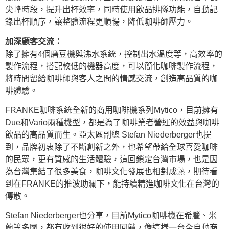
尖峰時段，提升出杯效率，同時使用飲品排隊功能，自動記
錄出杯順序，讓整體流程更順暢，降低咖啡師壓力。
加深顧客交流：
除了擁有4個磨豆機與沸水系統，控制出水溫度等，高效率的
製作流程，搭配較低的機器高度，可以簡化咖啡製作流程，
將時間留給咖啡師與客人之間的情感交流，創造高品質的咖
啡體驗。
FRANKE咖啡系統全新的商用咖啡機系列Mytico，目前擁有
Due和Vario兩種機型，都是為了咖啡業者營運的效益與咖啡
飲品的高品質而生。亞太區副總 Stefan Niederberger也提
到，品牌初衷除了不斷創新之外，也希望帶給全球喜愛咖啡
的民眾，更有質感的生活體驗，這回鎖定台灣市場，也是因
為台灣集結了很多美食，咖啡文化發展也相對成熟，期待看
到在FRANKE的推波助瀾下，能持續精進咖啡文化在台灣的
傳散。
Stefan Niederberger也分享，目前Mytico咖啡機在希臘、米
蘭等多國，都有收到很好的使用回饋，像這樣一台全自動商