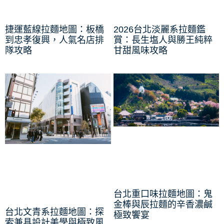
捷運藍線拉麵地圖：板橋
2026台北淡麗系拉麵鑑
到忠孝復興，人氣名店排
賞：長生塩人與勝王純粹
隊攻略
甘甜風味攻略
台北重口味拉麵地圖：鬼
金棒與辰拉麵的辛香濃鹹
台北文青系拉麵地圖：探
極致饗宴
索兼具設計美學與極致風