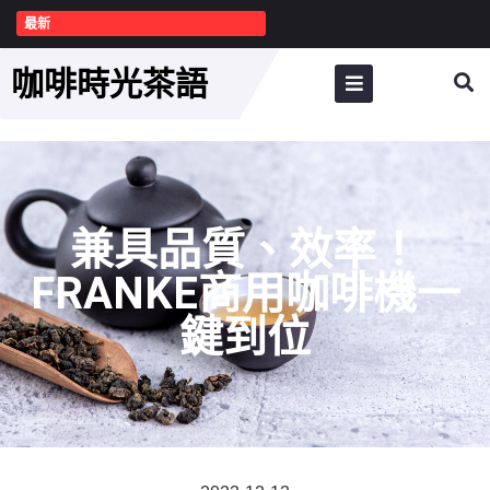
最新
咖啡時光茶語
兼具品質、效率！
FRANKE商用咖啡機一
鍵到位