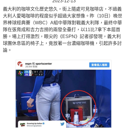
2023-12-13
義大利的咖啡文化歷史悠久，街上隨處可見咖啡店，不過義
大利人愛喝咖啡的程度似乎超過大家想像。昨（10日）晚世
界棒球經典賽（WBC）A組中華隊對戰義大利隊，最終中華
隊在張育成和吉力吉撈的兩發全壘打，以11比7拿下本屆首
勝。場上打得激烈，眼尖的《ESPN》記者卻發現，義大利
球團休息區的椅子上，竟放著一台濃縮咖啡機，引起許多討
論。