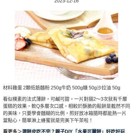
2023-12-16
材料雞蛋 2顆低筋麵粉 250g牛奶 500g糖 50g沙拉油 50g
看似樸素的法式薄餅，可鹹可甜，一片對摺2～3次就有千層
蛋糕的效果，軟Q多層次口感，相較於酥脆的鬆餅是截然不同
的美味，只要學會麵糊的比例，煎好放冰箱隨時都能熱一片
當點心，簡單淋上蜂蜜就是完美下午茶啦！
看更多＞
潤餅皮吃不完？親子DIY「水果可麗餅」好吃好玩