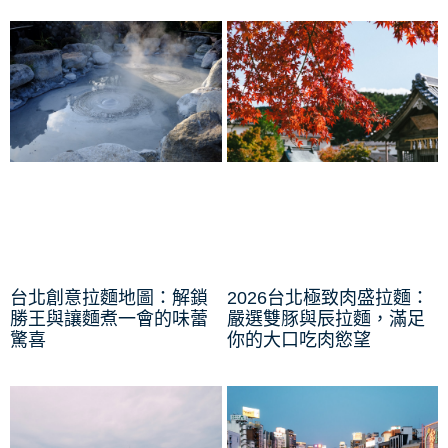
台北創意拉麵地圖：解鎖
2026台北極致肉盛拉麵：
勝王與讓麵煮一會的味蕾
嚴選雙豚與辰拉麵，滿足
驚喜
你的大口吃肉慾望