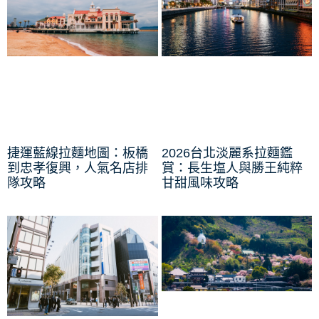
捷運藍線拉麵地圖：板橋
2026台北淡麗系拉麵鑑
到忠孝復興，人氣名店排
賞：長生塩人與勝王純粹
隊攻略
甘甜風味攻略