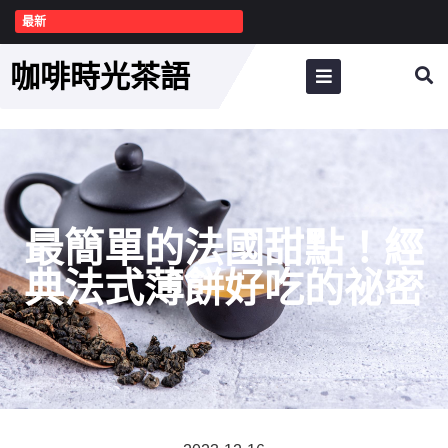
最新
咖啡時光茶語
最簡單的法國甜點！經
典法式薄餅好吃的祕密