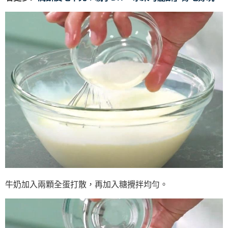
牛奶加入兩顆全蛋打散，再加入糖攪拌均勻。