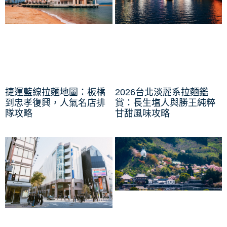
捷運藍線拉麵地圖：板橋
2026台北淡麗系拉麵鑑
到忠孝復興，人氣名店排
賞：長生塩人與勝王純粹
隊攻略
甘甜風味攻略