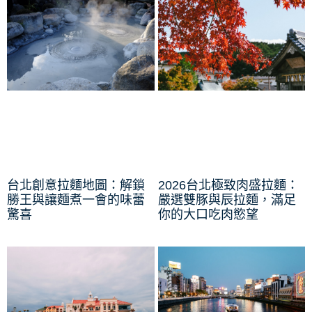
台北創意拉麵地圖：解鎖
2026台北極致肉盛拉麵：
勝王與讓麵煮一會的味蕾
嚴選雙豚與辰拉麵，滿足
驚喜
你的大口吃肉慾望