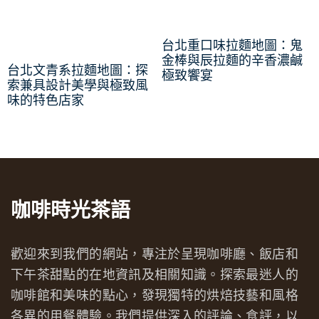
台北重口味拉麵地圖：鬼
金棒與辰拉麵的辛香濃鹹
台北文青系拉麵地圖：探
極致饗宴
索兼具設計美學與極致風
味的特色店家
咖啡時光茶語
歡迎來到我們的網站，專注於呈現咖啡廳、飯店和
下午茶甜點的在地資訊及相關知識。探索最迷人的
咖啡館和美味的點心，發現獨特的烘焙技藝和風格
各異的用餐體驗。我們提供深入的評論、食評，以