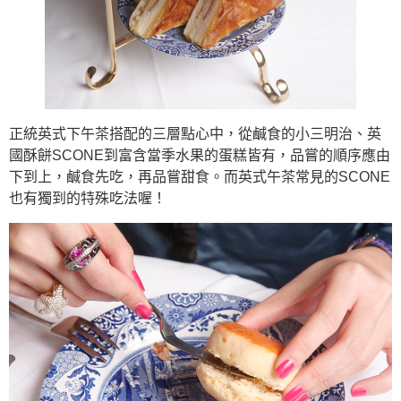
正統英式下午茶搭配的三層點心中，從鹹食的小三明治、英
國酥餅SCONE到富含當季水果的蛋糕皆有，品嘗的順序應由
下到上，鹹食先吃，再品嘗甜食。而英式午茶常見的SCONE
也有獨到的特殊吃法喔！