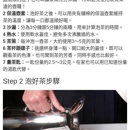
濾的壺囉！
2 保溫壺套：
泡好茶之後，可以用夾有鋪棉的保溫壺套維持
茶的溫度，讓每一口都溫順好喝。
3 沙漏：
分為3分鐘跟5分鐘的兩種，用來計算泡茶的時間。
4 熱水：
使用軟水最佳，避免多次沸騰過的水。
5 茶葉：
每沖泡一壺茶，大約使用3～5克的茶葉。
6 茶杯跟碟子：
挑選杯身薄一點、開口較大的最佳，既可以
觀看茶的色澤，也可聞到茶的芳香，同時手感也比較好。
7 量茶匙：
一匙份量約2.5～3公克。在家也可以用已知道份量
的湯匙代替。
Step 2 泡好茶步驟