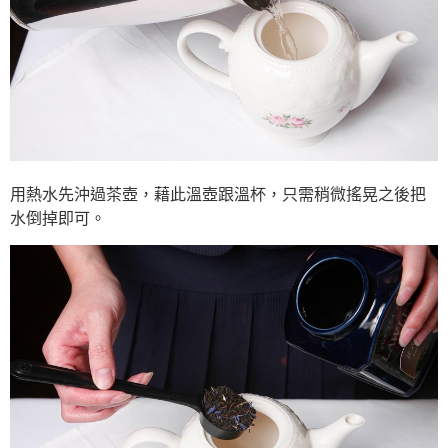
用熱水先沖過茶壺，藉此溫壺跟溫杯，只需稍微搖晃之後把
水倒掉即可。