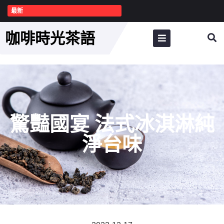
最新
咖啡時光茶語
驚豔國宴 法式冰淇淋純
淨台味