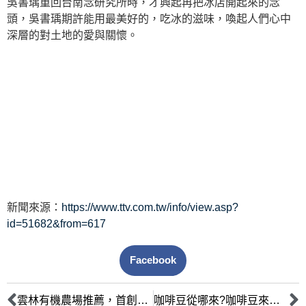
吳書瑀重回台南念研究所時，才興起再把冰店開起來的念
頭，吳書瑀期許能用最美好的，吃冰的滋味，喚起人們心中
深層的對土地的愛與關懷。
新聞來源：
https://www.ttv.com.tw/info/view.asp?
id=51682&from=617
Facebook
雲林有機農場推薦，首創黑蒜冰淇淋太驚豔
咖啡豆從哪來?咖啡豆來源種類生產科普文