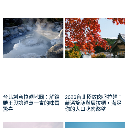
台北創意拉麵地圖：解鎖
2026台北極致肉盛拉麵：
勝王與讓麵煮一會的味蕾
嚴選雙豚與辰拉麵，滿足
驚喜
你的大口吃肉慾望