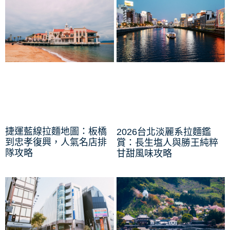
捷運藍線拉麵地圖：板橋
2026台北淡麗系拉麵鑑
到忠孝復興，人氣名店排
賞：長生塩人與勝王純粹
隊攻略
甘甜風味攻略