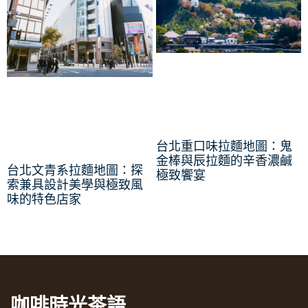
台北重口味拉麵地圖：鬼
金棒與辰拉麵的辛香濃鹹
台北文青系拉麵地圖：探
極致饗宴
索兼具設計美學與極致風
味的特色店家
咖啡時光茶語