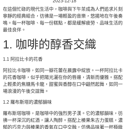
2023-12-18
在這個忙碌的現代生活中，咖啡與下午茶成為人們追求片刻
寧靜的經典組合，彷彿是一場輕盈的音樂，悠揚地在午後奏
鳴。每一杯咖啡、每一份糕點，都是緩解疲勞、品味生活的
最佳良伴。
1. 咖啡的醇香交織
1.1 阿拉比卡的花香
阿拉比卡咖啡，如同一瓣花蕾在晨露中綻放。一杯阿拉比卡
的花香咖啡，似乎把陽光灑在你的唇邊，清新而優雅。搭配
上輕柔的焦糖馬卡龍，甜蜜與香醇在口中翩然起舞，如同一
場浪漫的午後交誼舞。
1.2 羅布斯塔的濃郁韻味
羅布斯塔咖啡，是咖啡中的強烈男子漢。它的濃郁韻味，彷
彿一杯深沉的紅酒，讓人陶醉。搭配上榛果朱古力蛋糕，濃
郁的巧克力與榛果的香氣在口中交融，仿佛品味著一杯極緻