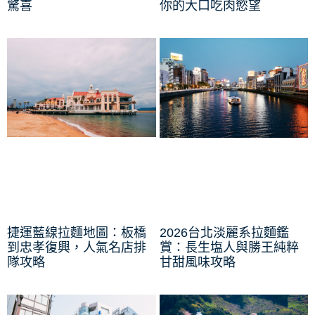
驚喜
你的大口吃肉慾望
捷運藍線拉麵地圖：板橋
2026台北淡麗系拉麵鑑
到忠孝復興，人氣名店排
賞：長生塩人與勝王純粹
隊攻略
甘甜風味攻略