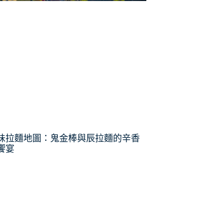
味拉麵地圖：鬼金棒與辰拉麵的辛香
饗宴