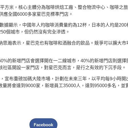
8萬平方米，核心主體分為咖啡烘焙工廠、整合物流中心、咖啡之
應全國6000多家星巴克標準門店。
）表示，數據顯示，中國年人均咖啡消費量約為12杯，日本的人均是2
50個城市，但仍然沒有完全滲透。
納思瀚表示，星巴克也有咖啡和酒融合的飲品。競爭可以擴大市
0%的新增門店會選擇開在一二線城市，40%的新增門店則選
該社區開設一家門店，對星巴克而言，是行之有效的下沉手段。
」，宣布重磅加碼大陸市場，計劃在未來三年，以平均每9小時開出
數量將會達到9000家，新增員工35000人，達到95000多名
Facebook