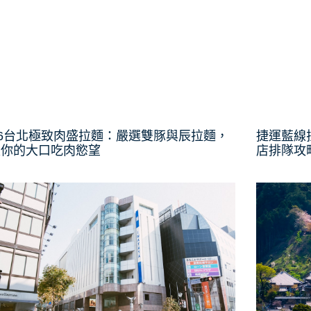
26台北極致肉盛拉麵：嚴選雙豚與辰拉麵，
捷運藍線
足你的大口吃肉慾望
店排隊攻