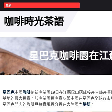
最新
咖啡時光茶語
星巴克咖啡園在江
星巴克
中國
咖啡
創新產業園19日在江蘇昆山落成投產。該產業
基地的最大投資。該產業園投產意味著中國在星巴克全球各市
星巴克門店的咖啡豆將實現百分百在大陸國內
烘焙
。