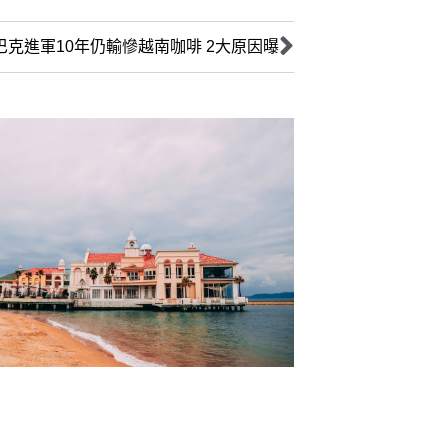
巴克進軍10年仍輸慘越南咖啡 2大原因曝