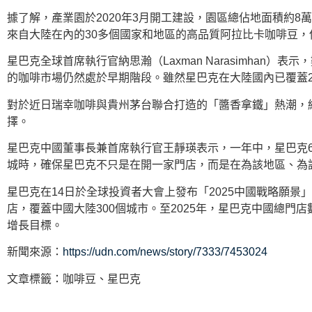
據了解，產業園於2020年3月開工建設，園區總佔地面積約
來自大陸在內的30多個國家和地區的高品質阿拉比卡咖啡豆，供
星巴克全球首席執行官納思瀚（Laxman Narasimhan
的咖啡市場仍然處於早期階段。雖然星巴克在大陸國內已覆蓋2
對於近日瑞幸咖啡與貴州茅台聯合打造的「醬香拿鐵」熱潮，
擇。
星巴克中國董事長兼首席執行官王靜瑛表示，一年中，星巴克6
城時，確保星巴克不只是在開一家門店，而是在為該地區、為
星巴克在14日於全球投資者大會上發布「2025中國戰略願景
店，覆蓋中國大陸300個城市。至2025年，星巴克中國總門店
增長目標。
新聞來源：
https://udn.com/news/story/7333/7453024
文章標籤：
咖啡豆
、
星巴克