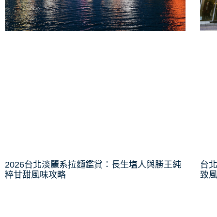
台
2026台北淡麗系拉麵鑑賞：長生塩人與勝王純
致
粹甘甜風味攻略