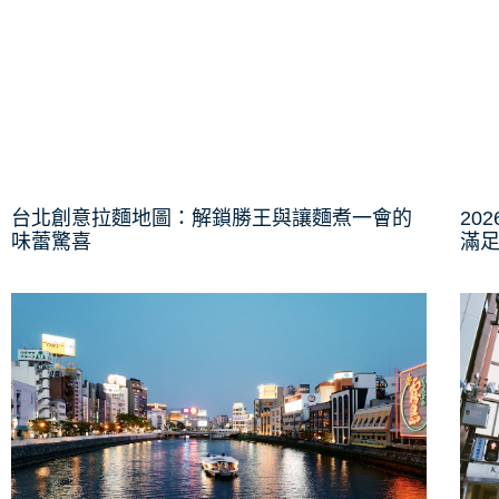
台北創意拉麵地圖：解鎖勝王與讓麵煮一會的
20
味蕾驚喜
滿