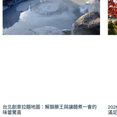
台北創意拉麵地圖：解鎖勝王與讓麵煮一會的
20
味蕾驚喜
滿