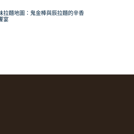
味拉麵地圖：鬼金棒與辰拉麵的辛香
饗宴