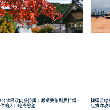
26台北極致肉盛拉麵：嚴選雙豚與辰拉麵，
捷運藍線
足你的大口吃肉慾望
店排隊攻