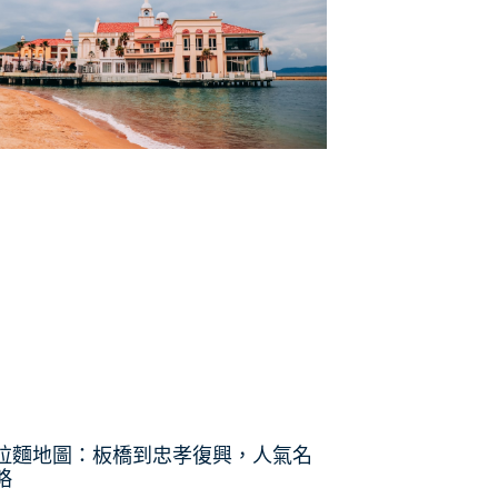
拉麵地圖：板橋到忠孝復興，人氣名
略