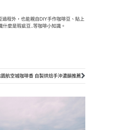
豆過程外，也能親自DIY手作咖啡豆、貼上
什麼是瑕疵豆..等咖啡小知識。
桃園航空城咖啡香 自製烘焙手沖濃韻推薦