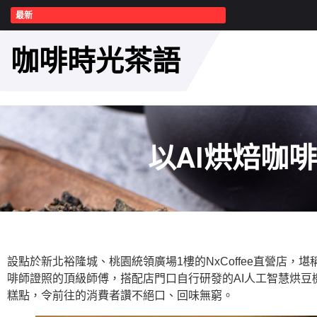
最新
咖啡時光茶語
以AI烘焙咖啡
設點於新北裕隆城、桃園統領廣場1樓的NxCoffee直營店
啡師證照的頂級師傅，搭配店門口自行研發的AI人工智慧烘
糕點，令前往的消費者讚不絕口、回味無窮。