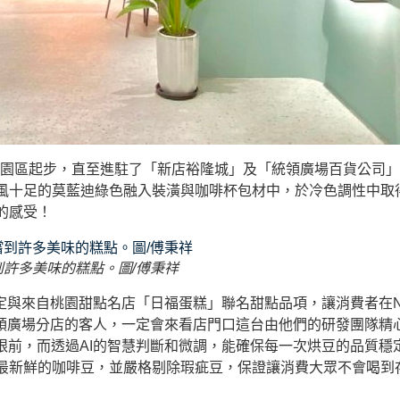
虎頭山創新園區起步，直至進駐了「新店裕隆城」及「統領廣場百貨公
風十足的莫藍迪綠色融入裝潢與咖啡杯包材中，於冷色調性中取
的感受！
嚐到許多美味的糕點。圖/傅秉祥
與來自桃園甜點名店「日福蛋糕」聯名甜點品項，讓消費者在NxC
統領廣場分店的客人，一定會來看店門口這台由他們的研發團隊精
眼前，而透過AI的智慧判斷和微調，能確保每一次烘豆的品質
最新鮮的咖啡豆，並嚴格剔除瑕疵豆，保證讓消費大眾不會喝到