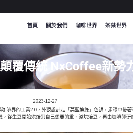
首頁
關於我們
咖啡世界
茶葉世界
顛覆傳統 NxCoffee新
2023-12-27
，堪稱咖啡界的工業2.0，外觀設計走「莫藍迪綠」色調，肅穆中
豆機，從生豆開始烘焙到自己想要的重、淺烘焙豆，再由咖啡師研