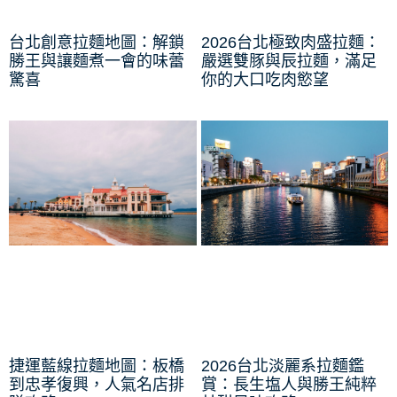
台北創意拉麵地圖：解鎖
2026台北極致肉盛拉麵：
勝王與讓麵煮一會的味蕾
嚴選雙豚與辰拉麵，滿足
驚喜
你的大口吃肉慾望
捷運藍線拉麵地圖：板橋
2026台北淡麗系拉麵鑑
到忠孝復興，人氣名店排
賞：長生塩人與勝王純粹