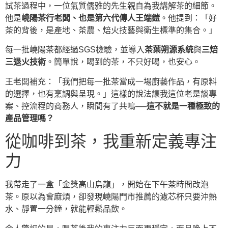
試茶過程中，一位氣質儒雅的先生親自為我講解茶的細節。
他是
嶢陽茶行老闆、也是第六代傳人王端鎧
。他提到：「好
茶的背後，是產地、茶農、焙火技藝與衛生標準的集合。」
每一批嶢陽茶都經過SGS檢驗，並導入
茶葉朔源系統
與
三焙
三退火技術
。簡單說，喝到的茶，不只好喝，也安心。
王老闆補充：「我們把每一批茶當成一場廚藝作品，有原料
的選擇，也有烹調與呈現。」這樣的說法讓我這位老是談專
案、控流程的商務人，瞬間有了共鳴──
這不就是一種極致的
產品管理嗎？
從咖啡到茶，我重新定義專注
力
我帶走了一盒「金獎高山烏龍」，開始在下午茶時間改泡
茶。原以為會麻煩，卻發現嶢陽門市推薦的濾芯杯只要沖熱
水、靜置一分鐘，就能輕鬆品飲。