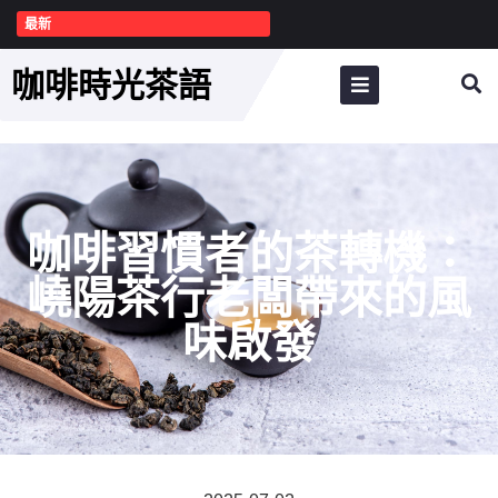
最新
咖啡時光茶語
咖啡習慣者的茶轉機：
嶢陽茶行老闆帶來的風
味啟發