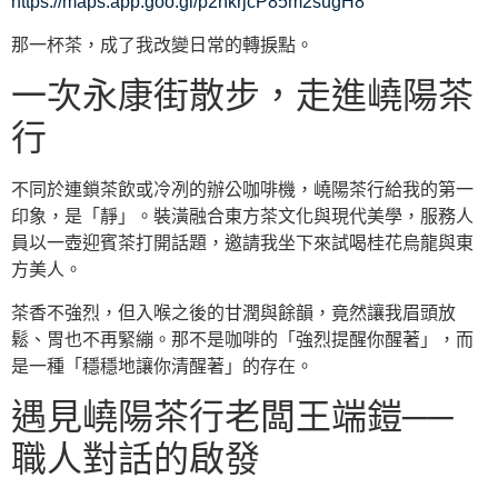
https://maps.app.goo.gl/p2nkrjcP85m2sugH8
那一杯茶，成了我改變日常的轉捩點。
一次永康街散步，走進嶢陽茶
行
不同於連鎖茶飲或冷冽的辦公咖啡機，嶢陽茶行給我的第一
印象，是「靜」。裝潢融合東方茶文化與現代美學，服務人
員以一壺迎賓茶打開話題，邀請我坐下來試喝桂花烏龍與東
方美人。
茶香不強烈，但入喉之後的甘潤與餘韻，竟然讓我眉頭放
鬆、胃也不再緊繃。那不是咖啡的「強烈提醒你醒著」，而
是一種「穩穩地讓你清醒著」的存在。
遇見嶢陽茶行老闆王端鎧──
職人對話的啟發