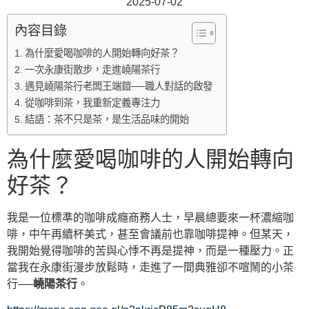
2025-07-02
內容目錄
為什麼愛喝咖啡的人開始轉向好茶？
一次永康街散步，走進嶢陽茶行
遇見嶢陽茶行老闆王端鎧──職人對話的啟發
從咖啡到茶，我重新定義專注力
結語：茶不只是茶，是生活品味的開始
為什麼愛喝咖啡的人開始轉向
好茶？
我是一位標準的咖啡成癮商務人士，早晨總要來一杯濃縮咖
啡，中午再續杯美式，甚至會議前也靠咖啡提神。但某天，
我開始覺得咖啡的苦與心悸不再是提神，而是一種壓力。正
當我在永康街漫步放鬆時，走進了一間典雅卻不喧鬧的小茶
行──
嶢陽茶行
。