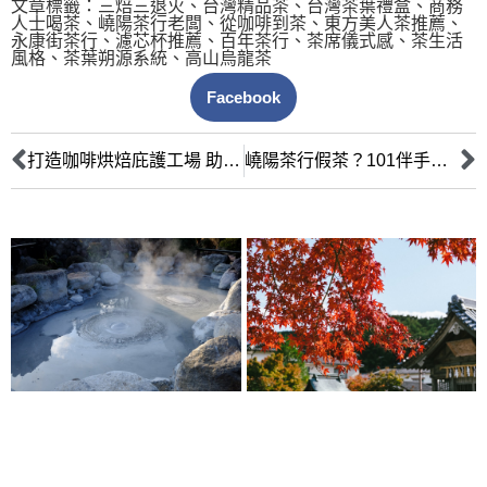
文章標籤：
三焙三退火
、
台灣精品茶
、
台灣茶葉禮盒
、
商務
人士喝茶
、
嶢陽茶行老闆
、
從咖啡到茶
、
東方美人茶推薦
、
永康街茶行
、
濾芯杯推薦
、
百年茶行
、
茶席儀式感
、
茶生活
風格
、
茶葉朔源系統
、
高山烏龍茶
Facebook
打造咖啡烘焙庇護工場 助街友學習一技之長
嶢陽茶行假茶？101伴手禮人氣品牌的真相：每一口溫潤背後，其實藏著這些堅持