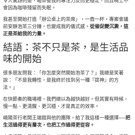
令人驚訝的是，喝茶後我的專注力反而更穩定，而且晚上不
會因為咖啡殘留而失眠。
我甚至開始打造「辦公桌上的茶席」，一壺一杯，專案會議
前安靜泡茶三分鐘，也變成我的儀式感。
從催促變沉澱，這
正是茶給我的力量。
結語：茶不只是茶，是生活品
味的開始
很多朋友問我：「你怎麼突然開始泡茶了？」我總是笑著
說：「不是我轉性，是我終於找到另一種『提神』的方
法。」
在快節奏的職場裡，我們總以為越快越好。但其實有時候，
慢一點、更清醒、更沉穩，才是真正的效率。
嶢陽茶行老闆王端鎧與他的團隊，給了我這樣一種選擇──
把
生活過得更有層次，也把工作過得更從容。