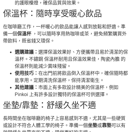
的護眼檯燈，確保品質與效果。
保溫杯：隨時享受暖心飲品
在咖啡廳工作，一杯暖心的飲品能讓人感到放鬆和舒適。準
備一個
保溫杯
，可以隨時享用熱咖啡或茶，避免頻繁購買外
帶飲料，既省錢又環保。
選購建議：
選擇保溫效果好、方便攜帶且易於清潔的保
溫杯。不鏽鋼 保溫杯耐用且保溫效果佳，陶瓷內膽 的
保溫杯則能減少異味殘留。
使用技巧：
在出門前將飲品倒入保溫杯中，確保隨時都
能享用。定期清洗保溫杯，保持清潔衛生。
其他建議：
市面上有多款設計精美的保溫杯，例如
Pinkoi 上有許多設計獨特的保溫杯可供選擇。
坐墊/靠墊：舒緩久坐不適
長時間坐在咖啡廳的椅子上容易感到不適，尤其是一些硬質
或設計不符合人體工學的椅子。準備一個
坐墊
或
靠墊
可以有