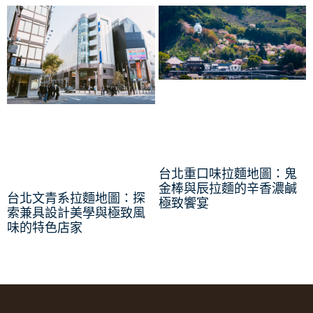
台北重口味拉麵地圖：鬼
金棒與辰拉麵的辛香濃鹹
台北文青系拉麵地圖：探
極致饗宴
索兼具設計美學與極致風
味的特色店家