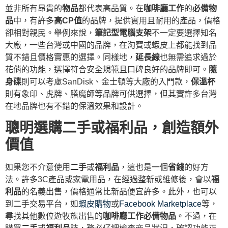
並非所有昂貴的
物品
都代表高品質。在
咖啡廳工作
的
必備物
品
中，有許多
高CP值
的品牌，提供實用且耐用的產品，價格
卻相對親民。舉例來說，
筆記型電腦支架
不一定要選擇知名
大廠，一些台灣或中國的品牌，在淘寶或蝦皮上都能找到品
質不錯且價格實惠的選擇。同樣地，
延長線
也無需追求過於
花俏的功能，選擇符合安全規範且口碑良好的品牌即可。
隨
身碟
則可以考慮SanDisk、金士頓等大廠的入門款，
保溫杯
則有象印、虎牌、膳魔師等品牌可供選擇，但其實許多台灣
在地品牌也有不錯的保溫效果和設計。
聰明選購二手或福利品，創造額外
價值
如果您不介意使用
二手
或
福利品
，這也是一個
省錢
的好方
法。許多3C產品或家電用品，在經過整新或維修後，會以
福
利品
的名義出售，價格通常比新品便宜許多。此外，也可以
到二手交易平台，如
蝦皮購物
或
Facebook Marketplace
等，
尋找其他數位遊牧族出售的
咖啡廳工作
必備物品
。不過，在