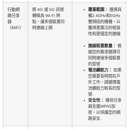
行動網
將 4G 或 5G 訊號
覆蓋範圍：
選擇具
路分享
轉換為 Wi-Fi 熱
備2.4GHz和5GHz
器
點，讓多個裝置同
雙頻段的機種，以
（MiFi）
時連線上網 .
獲得更廣泛的相容
性和更穩定的連線
.
連線裝置數量：
根
據您的需求選擇可
同時連接多個裝置
的型號 .
電池續航力：
如果
您需要長時間在戶
外工作，請選擇電
池續航力較長的型
號 .
安全性：
確保分享
器支援WPA3加
密，以保護您的網
路安全 .