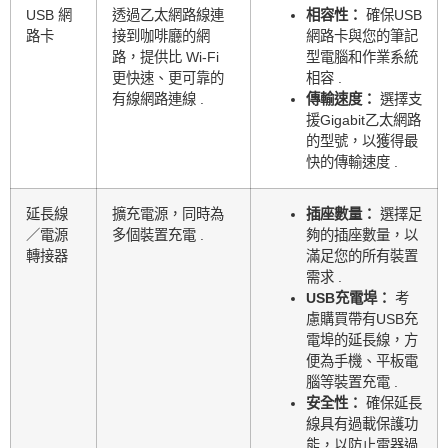
USB 網
透過乙太網路線連
相容性：
確保USB
路卡
接到咖啡廳的網
網路卡與您的筆記
路，提供比 Wi-Fi
型電腦和作業系統
更快速、更可靠的
相容 .
有線網路連線 .
傳輸速度：
選擇支
援Gigabit乙太網路
的型號，以獲得最
快的傳輸速度 .
延長線
擴充電源，同時為
插座數量：
選擇足
／電源
多個裝置充電 .
夠的插座數量，以
轉接器
滿足您的所有裝置
需求 .
USB充電埠：
考
慮購買帶有USB充
電埠的延長線，方
便為手機、平板電
腦等裝置充電 .
安全性：
確保延長
線具有過載保護功
能，以防止電器過