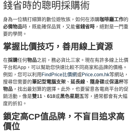
錢省時的聰明採購術
身為一位精打細算的數位遊牧族，如何在添購
咖啡廳工作
的
必備物品
時，既能確保品質，又能
省錢省時
，絕對是一門重
要的學問。
掌握比價技巧，善用線上資源
在
採購
任何
物品
之前，務必貨比三家。現在有許多線上比價
平台和App，可以幫助您快速比較不同商家和品牌的價格。
例如，您可以利用
FindPrice比價網
或
Price.com.hk
等網站，
搜尋您需要的
筆記型電腦支架
、
延長線
、
隨身碟
或
保溫杯
等
物品
，找出最划算的選擇。此外，也要留意各電商平台的促
銷活動，像是
雙11
、
618
或
黑色星期五
等，通常都會有大幅
度的折扣。
鎖定高CP值品牌，不盲目追求高
價位