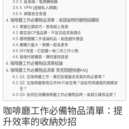
3. 延長線／電源轉接器
4. VPN (虛擬私人網路)
5. 網路安全意識
咖啡廳工作必備物品清單：省錢省時的聰明採購術
掌握比價技巧，善用線上資源
鎖定高CP值品牌，不盲目追求高價位
聰明選購二手或福利品，創造額外價值
團購力量大，揪團一起省更多
DIY改造，打造獨一無二的工作小物
租借代替購買，彈性運用資源
咖啡廳工作必備物品清單結論
咖啡廳工作必備物品清單 常見問題快速FAQ
Q1: 在咖啡廳工作，筆記型電腦支架真的有必要嗎？
Q2: 在咖啡廳使用公共Wi-Fi安全嗎？該如何保護我的網路安
全？
Q3: 如何在添購咖啡廳工作必備物品時，省錢又確保品質？
咖啡廳工作必備物品清單：提
升效率的收納妙招