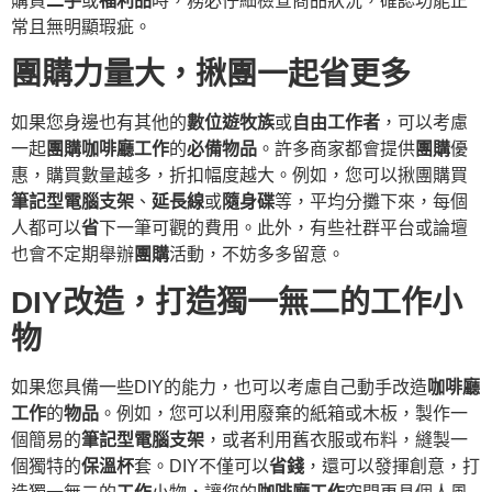
購買
二手
或
福利品
時，務必仔細檢查商品狀況，確認功能正
常且無明顯瑕疵。
團購力量大，揪團一起省更多
如果您身邊也有其他的
數位遊牧族
或
自由工作者
，可以考慮
一起
團購
咖啡廳工作
的
必備物品
。許多商家都會提供
團購
優
惠，購買數量越多，折扣幅度越大。例如，您可以揪團購買
筆記型電腦支架
、
延長線
或
隨身碟
等，平均分攤下來，每個
人都可以
省
下一筆可觀的費用。此外，有些社群平台或論壇
也會不定期舉辦
團購
活動，不妨多多留意。
DIY改造，打造獨一無二的工作小
物
如果您具備一些DIY的能力，也可以考慮自己動手改造
咖啡廳
工作
的
物品
。例如，您可以利用廢棄的紙箱或木板，製作一
個簡易的
筆記型電腦支架
，或者利用舊衣服或布料，縫製一
個獨特的
保溫杯
套。DIY不僅可以
省錢
，還可以發揮創意，打