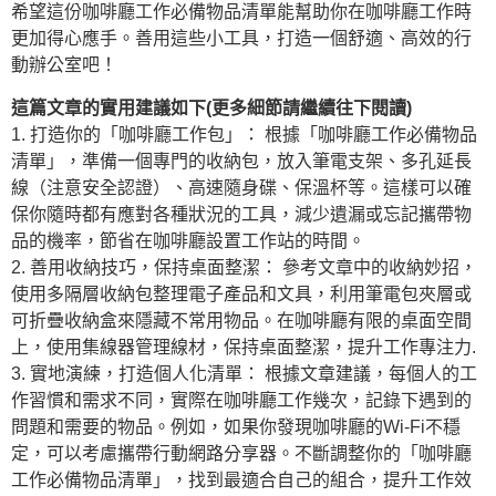
希望這份咖啡廳工作必備物品清單能幫助你在咖啡廳工作時
更加得心應手。善用這些小工具，打造一個舒適、高效的行
動辦公室吧！
這篇文章的實用建議如下(更多細節請繼續往下閱讀)
1. 打造你的「咖啡廳工作包」： 根據「咖啡廳工作必備物品
清單」，準備一個專門的收納包，放入筆電支架、多孔延長
線（注意安全認證）、高速隨身碟、保溫杯等。這樣可以確
保你隨時都有應對各種狀況的工具，減少遺漏或忘記攜帶物
品的機率，節省在咖啡廳設置工作站的時間。
2. 善用收納技巧，保持桌面整潔： 參考文章中的收納妙招，
使用多隔層收納包整理電子產品和文具，利用筆電包夾層或
可折疊收納盒來隱藏不常用物品。在咖啡廳有限的桌面空間
上，使用集線器管理線材，保持桌面整潔，提升工作專注力.
3. 實地演練，打造個人化清單： 根據文章建議，每個人的工
作習慣和需求不同，實際在咖啡廳工作幾次，記錄下遇到的
問題和需要的物品。例如，如果你發現咖啡廳的Wi-Fi不穩
定，可以考慮攜帶行動網路分享器。不斷調整你的「咖啡廳
工作必備物品清單」，找到最適合自己的組合，提升工作效