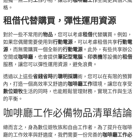
造獨一無二的
工作
小物，讓您的
咖啡廳工作
空間更具個人風
格。
租借代替購買，彈性運用資源
對於一些不常用的
物品
，您可以考慮
租借
代替購買。例如，
如果您偶爾需要使用到
行動電源
，可以考慮租借共享
行動電
源
，而無需購買一個全新的
行動電源
。此外，有些共享辦公
空間或
咖啡廳
，也會提供
筆記型電腦
、
印表機
等設備的
租借
服務，讓您可以彈性運用資源，避免浪費。
透過以上這些
省錢省時
的
聰明採購
術，您可以在有限的預算
內，打造一個高效率又舒適的
咖啡廳工作
環境，讓您在享受
數位遊牧
生活的同時，也能輕鬆管理財務，實現工作與生活
的平衡。
咖啡廳工作必備物品清單結論
總而言之，身為數位遊牧族和自由工作者，為了提升在咖啡
廳的工作效率與舒適度，我們需要一份完善的
咖啡廳工作必