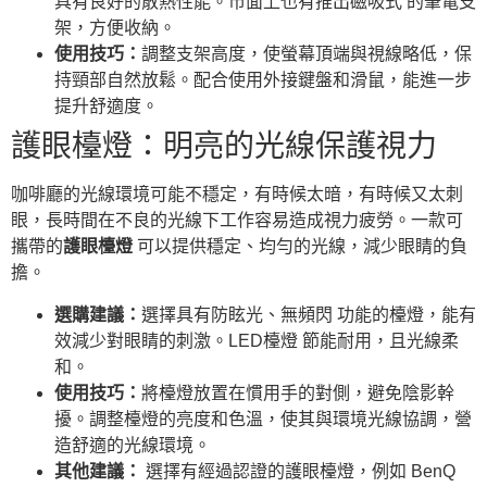
具有良好的散熱性能。市面上也有推出磁吸式 的筆電支
架，方便收納。
使用技巧：
調整支架高度，使螢幕頂端與視線略低，保
持頸部自然放鬆。配合使用外接鍵盤和滑鼠，能進一步
提升舒適度。
護眼檯燈：明亮的光線保護視力
咖啡廳的光線環境可能不穩定，有時候太暗，有時候又太刺
眼，長時間在不良的光線下工作容易造成視力疲勞。一款可
攜帶的
護眼檯燈
可以提供穩定、均勻的光線，減少眼睛的負
擔。
選購建議：
選擇具有防眩光、無頻閃 功能的檯燈，能有
效減少對眼睛的刺激。LED檯燈 節能耐用，且光線柔
和。
使用技巧：
將檯燈放置在慣用手的對側，避免陰影幹
擾。調整檯燈的亮度和色溫，使其與環境光線協調，營
造舒適的光線環境。
其他建議：
選擇有經過認證的護眼檯燈，例如 BenQ