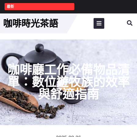
最新
咖啡時光茶語
咖啡廳工作必備物品清
單：數位遊牧族的效率
與舒適指南