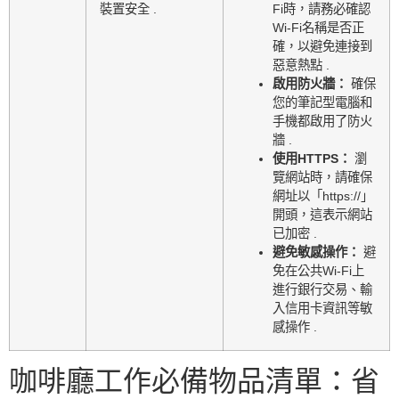
裝置安全 .
Fi時，請務必確認
Wi-Fi名稱是否正
確，以避免連接到
惡意熱點 .
啟用防火牆：
確保
您的筆記型電腦和
手機都啟用了防火
牆 .
使用HTTPS：
瀏
覽網站時，請確保
網址以「https://」
開頭，這表示網站
已加密 .
避免敏感操作：
避
免在公共Wi-Fi上
進行銀行交易、輸
入信用卡資訊等敏
感操作 .
咖啡廳工作必備物品清單：省