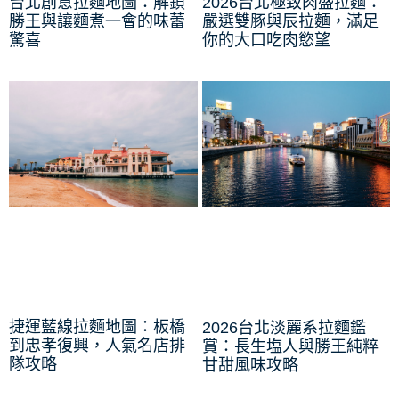
台北創意拉麵地圖：解鎖
2026台北極致肉盛拉麵：
勝王與讓麵煮一會的味蕾
嚴選雙豚與辰拉麵，滿足
驚喜
你的大口吃肉慾望
捷運藍線拉麵地圖：板橋
2026台北淡麗系拉麵鑑
到忠孝復興，人氣名店排
賞：長生塩人與勝王純粹
隊攻略
甘甜風味攻略