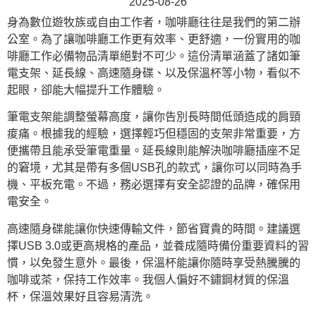
2025-08-26
身為數位遊牧族或自由工作者，咖啡廳往往是我們的第二辦
公室。為了讓咖啡廳工作更有效率、更舒適，一份實用的咖
啡廳工作必備物品清單絕對不可少。這份清單涵蓋了諸如筆
電支架、延長線、高速隨身碟、以及保溫杯等小物，看似不
起眼，卻能大幅提升工作體驗。
筆電支架能調整螢幕高度，讓你告別長時間低頭造成的肩頸
痠痛。根據我的經驗，選擇輕巧但穩固的支架非常重要，方
便攜帶且能承受筆電重量。延長線則能解決咖啡廳插座不足
的窘境，尤其是帶有多個USB孔的款式，讓你可以同時為手
機、平板充電。不過，務必選擇有安全認證的品牌，確保用
電安全。
高速隨身碟能讓你快速傳輸文件，節省寶貴的時間。建議選
擇USB 3.0或更高規格的產品，並養成隨時備份重要資料的習
慣，以免發生意外。最後，保溫杯能讓你隨時享受熱騰騰的
咖啡或茶，保持工作效率。我個人偏好不鏽鋼材質的保溫
杯，保溫效果好且容易清洗。