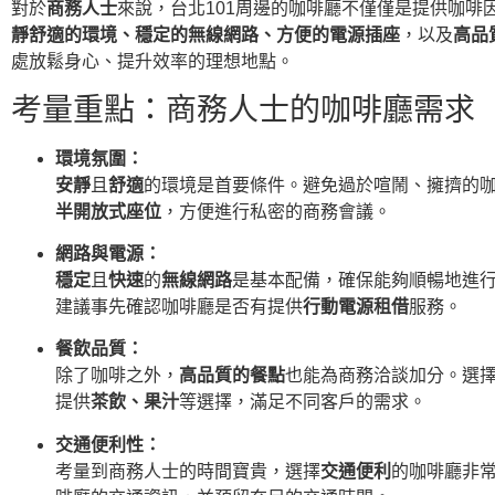
對於
商務人士
來說，台北101周邊的咖啡廳不僅僅是提供咖啡
靜舒適的環境、穩定的無線網路、方便的電源插座
，以及
高品
處放鬆身心、提升效率的理想地點。
考量重點：商務人士的咖啡廳需求
環境氛圍：
安靜
且
舒適
的環境是首要條件。避免過於喧鬧、擁擠的
半開放式座位
，方便進行私密的商務會議。
網路與電源：
穩定
且
快速
的
無線網路
是基本配備，確保能夠順暢地進
建議事先確認咖啡廳是否有提供
行動電源租借
服務。
餐飲品質：
除了咖啡之外，
高品質的餐點
也能為商務洽談加分。選
提供
茶飲、果汁
等選擇，滿足不同客戶的需求。
交通便利性：
考量到商務人士的時間寶貴，選擇
交通便利
的咖啡廳非