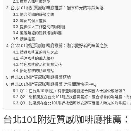
推薦的咖啡廳類型
台北101附近質感咖啡廳推薦：獨享時光的寧靜角落
適合閱讀的靜謐空間
靠窗的個人座位
提供個人工作空間的咖啡廳
遠離喧囂的隱藏版咖啡廳
精選推薦：
台北101附近質感咖啡廳推薦：咖啡愛好者的味蕾之旅
精品咖啡豆的尋味之旅
手沖咖啡的職人精神
特色咖啡飲品的創意火花
搭配咖啡的精緻甜點
台北101附近質感咖啡廳推薦結論
台北101附近質感咖啡廳推薦 常見問題快速FAQ
Q1：在台北101附近，有哪些咖啡廳適合商務人士辦公或洽談？
Q2：想和朋友在台北101附近找個氣氛好、適合聚會的咖啡廳，
Q3：如果想在台北101附近找個可以安靜享受個人時光的咖啡廳
台北101附近質感咖啡廳推薦