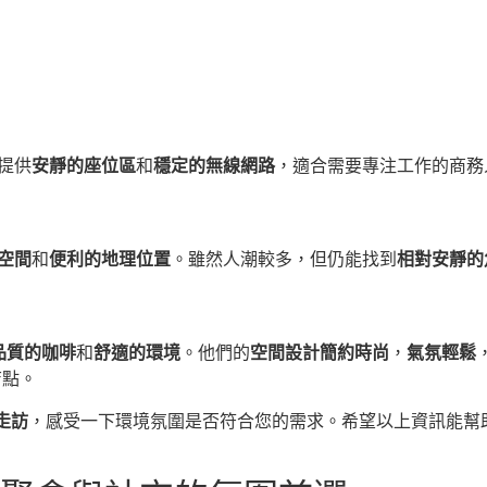
：
店提供
安靜的座位區
和
穩定的無線網路
，適合需要專注工作的商務
空間
和
便利的地理位置
。雖然人潮較多，但仍能找到
相對安靜的
品質的咖啡
和
舒適的環境
。他們的
空間設計簡約時尚
，
氣氛輕鬆
店點。
走訪
，感受一下環境氛圍是否符合您的需求。希望以上資訊能幫