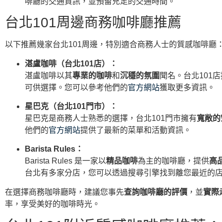
啡廳的交通資訊，並預留充足的交通時間。
台北101周邊商務咖啡廳推薦
以下推薦幾家台北101周邊，特別適合商務人士的質感咖啡廳
湛盧咖啡（台北101店）：
湛盧咖啡以其
專業的咖啡
和
沉穩的氛圍
聞名。台北101
可供選擇。您可以參考他們的
官方網站
獲取更多資訊。
星巴克（台北101門市）：
星巴克是商務人士熟悉的選擇，台北101門市擁有
寬敞的
他們的
官方網站
提供了最新的菜單和活動資訊。
Barista Rules：
Barista Rules 是一家以
精品咖啡
為主的咖啡廳，提供
高
台北有多家分店，您可以透過搜尋引擎找到離您最近的
在選擇商務咖啡廳時，建議您事先
查詢咖啡廳的評價
，並
實際
率，享受美好的咖啡時光。