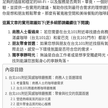
足夠的插座和穩定的Wi-Fi，以及服務是否周到。畢竟，一
驗，並提供一些實用的建議，幫助你找到最符合需求的理想選
你是想和朋友輕鬆聚會，那麼有著寬敞空間和美味餐點的咖啡
這篇文章的實用建議如下(更多細節請繼續往下閱讀)
商務人士看過來：
若您需要在台北101附近尋找適合商
湛盧咖啡（台北101店）和星巴克（台北101門市）
朋友聚會首選：
如果您想與朋友在台北101附近找個有氣氛
際走訪，感受一下環境氛圍是否符合您的需求。
獨享寧靜時光：
無論是自由工作者或是想享受獨處時光，
找到能讓您放鬆身心的寧靜角落。
內容目錄
台北101附近質感咖啡廳推薦：商務人士首選環境
考量重點：商務人士的咖啡廳需求
台北101周邊商務咖啡廳推薦
台北101附近質感咖啡廳推薦：聚會與社交的氛圍首選
營造熱絡氣氛的設計元素
提升聚會品質的貼心服務