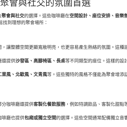
：聚會與社交的氛圍首選
合
聚會與社交
的選擇。這些咖啡廳在
空間設計、座位安排、音樂
鬆找到理想的聚會場所：
間，讓整體空間更顯寬敞明亮，也更容易產生熱絡的氛圍。這種
廳還提供
沙發區、高腳椅區、長桌
等不同類型的座位。這樣的設
工業風、北歐風、文青風
等。這些獨特的風格不僅能為聚會增添
部分咖啡廳還提供
客製化餐飲服務
，例如特調飲品、客製化甜點
咖啡廳也提供
包廂或獨立空間
的選擇。這些空間通常配備獨立音