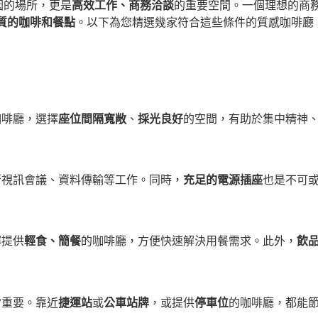
因的場所，更是
高效工作、商務洽談
的重要空間。一個理想的商
質的咖啡和餐點
。以下為您精選幾家符合這些條件的質感咖啡廳
咖啡廳，選擇
座位間隔寬敞
、
採光良好
的空間，有助於集中精神
行視訊會議、資料傳輸等工作。同時，
充足的電源插座
也是不可
擇提供
輕食、簡餐
的咖啡廳，方便快速解決用餐需求。此外，
飲
常重要。靠近
捷運站
或
公車站牌
，或提供
停車位
的咖啡廳，都能