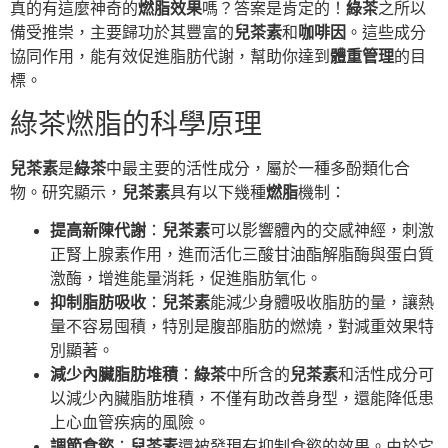
真的有這麼神奇的
燃脂效果
嗎？答案是肯定的！
綠茶
之所以
備受推崇，主要歸功於其豐富的
兒茶素
和
咖啡因
。這些成分
協同作用，能有效促進脂肪代謝，幫助你達到
體重管理
的目
標。
綠茶燃脂的科學原理
兒茶素
是
綠茶
中最主要的活性成分，屬於一種多酚類化合
物。研究顯示，
兒茶素
具有以下幾種
燃脂
機制：
提高新陳代謝
：
兒茶素
可以影響體內的交感神經，刺激
正腎上腺素作用，進而活化三酸甘油酯解脂酶與蛋白質
激酶，增進能量消耗，促進脂肪氧化。
抑制脂肪吸收
：
兒茶素
能減少身體吸收脂肪的量，讓熱
量不容易囤積，特別是腹部脂肪的燃燒，對減重效果特
別顯著。
減少內臟脂肪堆積
：
綠茶
中所含的
兒茶素
和活性成分可
以減少內臟脂肪堆積，不僅有助改善身型，還能降低患
上心血管疾病的風險。
調節食慾
：
兒茶素
還被發現有抑制食慾的效果。由於它