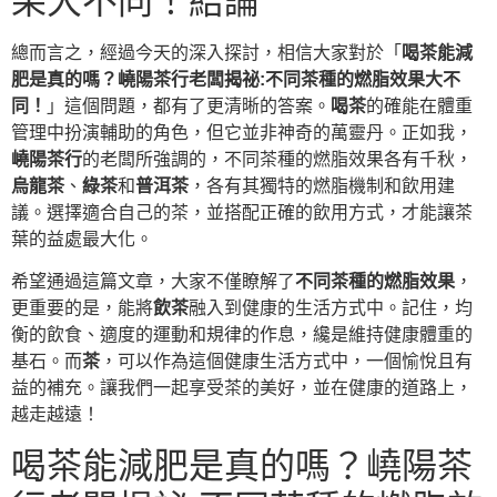
果大不同！結論
總而言之，經過今天的深入探討，相信大家對於「
喝茶能減
肥是真的嗎？嶢陽茶行老闆揭祕:不同茶種的燃脂效果大不
同！
」這個問題，都有了更清晰的答案。
喝茶
的確能在體重
管理中扮演輔助的角色，但它並非神奇的萬靈丹。正如我，
嶢陽茶行
的老闆所強調的，不同茶種的燃脂效果各有千秋，
烏龍茶
、
綠茶
和
普洱茶
，各有其獨特的燃脂機制和飲用建
議。選擇適合自己的茶，並搭配正確的飲用方式，才能讓茶
葉的益處最大化。
希望通過這篇文章，大家不僅瞭解了
不同茶種的燃脂效果
，
更重要的是，能將
飲茶
融入到健康的生活方式中。記住，均
衡的飲食、適度的運動和規律的作息，纔是維持健康體重的
基石。而
茶
，可以作為這個健康生活方式中，一個愉悅且有
益的補充。讓我們一起享受茶的美好，並在健康的道路上，
越走越遠！
喝茶能減肥是真的嗎？嶢陽茶