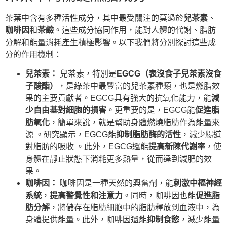
茶葉中含有多種活性成分，其中最受關注的莫過於
兒茶素
、
咖啡因
和
茶鹼
。這些成分協同作用，能對人體的代謝、脂肪
分解和能量消耗產生積極影響。以下我們將分別探討這些成
分的作用機制：
兒茶素：
兒茶素，特別是
EGCG（表沒食子兒茶素沒食
子酸酯）
，是綠茶中最豐富的兒茶素種類，也是燃脂效
果的主要貢獻者。EGCG具有強大的抗氧化能力，能
減
少自由基對細胞的損害
。更重要的是，EGCG能
促進脂
肪氧化
，簡單來說，就是幫助身體燃燒脂肪作為能量來
源 。研究顯示，EGCG能
抑制脂肪酶的活性
，減少腸道
對脂肪的吸收 。此外，EGCG還能
提高新陳代謝率
，使
身體在靜止狀態下消耗更多熱量，從而達到減肥的效
果。
咖啡因：
咖啡因是一種天然的興奮劑，能
刺激中樞神經
系統
，
提高警覺性和注意力
。同時，咖啡因也能
促進脂
肪分解
，將儲存在脂肪細胞中的脂肪釋放到血液中，為
身體提供能量。此外，咖啡因還能
抑制食慾
，減少能量