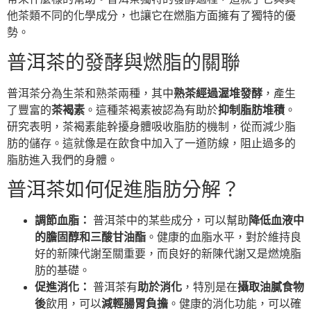
他茶類不同的化學成分，也讓它在燃脂方面擁有了獨特的優
勢。
普洱茶的發酵與燃脂的關聯
普洱茶分為生茶和熟茶兩種，其中
熟茶經過渥堆發酵
，產生
了豐富的
茶褐素
。這種茶褐素被認為有助於
抑制脂肪堆積
。
研究表明，茶褐素能幹擾身體吸收脂肪的機制，從而減少脂
肪的儲存。這就像是在飲食中加入了一道防線，阻止過多的
脂肪進入我們的身體。
普洱茶如何促進脂肪分解？
調節血脂：
普洱茶中的某些成分，可以幫助
降低血液中
的膽固醇和三酸甘油酯
。健康的血脂水平，對於維持良
好的新陳代謝至關重要，而良好的新陳代謝又是燃燒脂
肪的基礎。
促進消化：
普洱茶有
助於消化
，特別是在
攝取油膩食物
後
飲用，可以
減輕腸胃負擔
。健康的消化功能，可以確