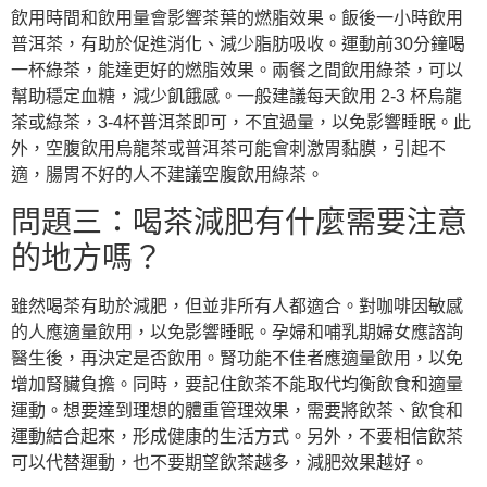
飲用時間和飲用量會影響茶葉的燃脂效果。飯後一小時飲用
普洱茶，有助於促進消化、減少脂肪吸收。運動前30分鐘喝
一杯綠茶，能達更好的燃脂效果。兩餐之間飲用綠茶，可以
幫助穩定血糖，減少飢餓感。一般建議每天飲用 2-3 杯烏龍
茶或綠茶，3-4杯普洱茶即可，不宜過量，以免影響睡眠。此
外，空腹飲用烏龍茶或普洱茶可能會刺激胃黏膜，引起不
適，腸胃不好的人不建議空腹飲用綠茶。
問題三：喝茶減肥有什麼需要注意
的地方嗎？
雖然喝茶有助於減肥，但並非所有人都適合。對咖啡因敏感
的人應適量飲用，以免影響睡眠。孕婦和哺乳期婦女應諮詢
醫生後，再決定是否飲用。腎功能不佳者應適量飲用，以免
增加腎臟負擔。同時，要記住飲茶不能取代均衡飲食和適量
運動。想要達到理想的體重管理效果，需要將飲茶、飲食和
運動結合起來，形成健康的生活方式。另外，不要相信飲茶
可以代替運動，也不要期望飲茶越多，減肥效果越好。