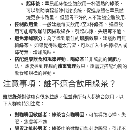
起床後
：早晨起床後空腹飲用一杯溫熱的
綠茶
，
可以幫助喚醒新陳代謝系統，促進身體在早晨燃
燒更多卡路里。 但腸胃不好的人不建議空腹飲用.
控制飲用量
：一般建議每天飲用2至3杯
綠茶
。 過量飲
用可能導致
咖啡因
攝取過多，引起心悸、失眠等不適。
避免添加糖分
：為了達到最佳的
燃脂效果
，建議飲用無
糖
綠茶
。 如果覺得味道太苦澀，可以加入少許檸檬片或
薄荷葉，增加風味。
搭配健康飲食和規律運動
：
喝綠茶
並非萬能的
減肥
方
法。 想要達到理想的
體重管理
效果，還需要搭配均衡的
飲食和規律的運動。
注意事項：誰不適合飲用綠茶？
雖然
綠茶
對健康有很多益處，但並非所有人都適合飲用。以
下人群應特別注意：
對咖啡因敏感者
：
綠茶
含有
咖啡因
，可能導致心悸、失
眠、焦慮等不適.
腸胃功能較弱者
：
綠茶
中的鞣酸可能刺激腸胃，引起不