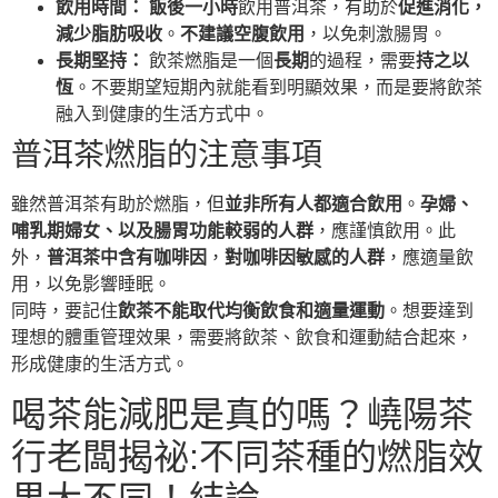
飲用時間：
飯後一小時
飲用普洱茶，有助於
促進消化，
減少脂肪吸收
。
不建議空腹飲用
，以免刺激腸胃。
長期堅持：
飲茶燃脂是一個
長期
的過程，需要
持之以
恆
。不要期望短期內就能看到明顯效果，而是要將飲茶
融入到健康的生活方式中。
普洱茶燃脂的注意事項
雖然普洱茶有助於燃脂，但
並非所有人都適合飲用
。
孕婦、
哺乳期婦女、以及腸胃功能較弱的人群
，應謹慎飲用。此
外，
普洱茶中含有咖啡因
，
對咖啡因敏感的人群
，應適量飲
用，以免影響睡眠。
同時，要記住
飲茶不能取代均衡飲食和適量運動
。想要達到
理想的體重管理效果，需要將飲茶、飲食和運動結合起來，
形成健康的生活方式。
喝茶能減肥是真的嗎？嶢陽茶
行老闆揭祕:不同茶種的燃脂效