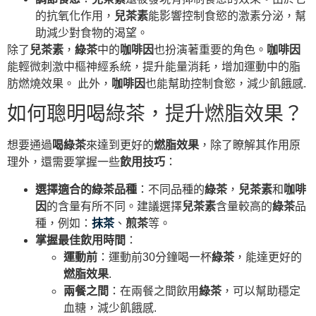
的抗氧化作用，
兒茶素
能影響控制食慾的激素分泌，幫
助減少對食物的渴望。
除了
兒茶素
，
綠茶
中的
咖啡因
也扮演著重要的角色。
咖啡因
能輕微刺激中樞神經系統，提升能量消耗，增加運動中的脂
肪燃燒效果。 此外，
咖啡因
也能幫助控制食慾，減少飢餓感.
如何聰明喝綠茶，提升燃脂效果？
想要通過
喝綠茶
來達到更好的
燃脂效果
，除了瞭解其作用原
理外，還需要掌握一些
飲用技巧
：
選擇適合的綠茶品種
：不同品種的
綠茶
，
兒茶素
和
咖啡
因
的含量有所不同。建議選擇
兒茶素
含量較高的
綠茶
品
種，例如：
抹茶
、
煎茶
等。
掌握最佳飲用時間
：
運動前
：運動前30分鐘喝一杯
綠茶
，能達更好的
燃脂效果
.
兩餐之間
：在兩餐之間飲用
綠茶
，可以幫助穩定
血糖，減少飢餓感.