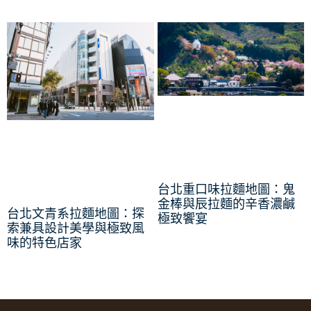
台北重口味拉麵地圖：鬼
金棒與辰拉麵的辛香濃鹹
台北文青系拉麵地圖：探
極致饗宴
索兼具設計美學與極致風
味的特色店家