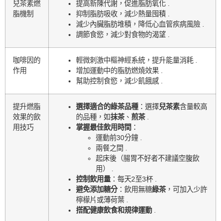
兒茶素燃
提高新陳代謝，促進脂肪氧化 .
脂機制
抑制脂肪吸收，減少熱量囤積 .
減少內臟脂肪堆積，降低心血管疾病風險 .
調節食慾，減少對食物的渴望 .
咖啡因的
輕微刺激中樞神經系統，提升能量消耗 .
作用
增加運動中的脂肪燃燒效果 .
幫助控制食慾，減少飢餓感 .
提升燃脂
選擇適合的綠茶品種
：選擇
兒茶素
含量較高
效果的飲
的品種，如
抹茶
、
煎茶
.
用技巧
掌握最佳飲用時間
：
運動前30分鐘 .
兩餐之間 .
起床後（腸胃不好者不建議空腹飲
用） .
控制飲用量
：每天2至3杯 .
避免添加糖分
：飲用無糖
綠茶
，可加入少許
檸檬片或薄荷葉 .
搭配健康飲食和規律運動
.