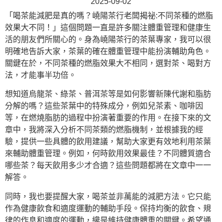
2025-09-02
「喝茶能減肥是真的嗎？嶢陽茶行老闆揭祕:不同茶種的燃脂
效果大不同！」這個問題一直是許多關注體重管理和健康生
活的朋友們所關心的。身為嶢陽茶行的茶葉專家，我可以很
明確地告訴大家，茶葉的確在體重管理中能扮演輔助角色。
關鍵在於，不同茶種的燃脂效果大不相同，選對茶、喝對方
法，才能事半功倍。
想知道烏龍茶、綠茶、普洱茶等是如何影響新陳代謝和脂肪
分解的嗎？這些茶葉中的特殊成分，例如兒茶素、咖啡因
等，在燃燒脂肪的過程中扮演著重要的作用。在接下來的文
章中，我將深入分析不同茶類的燃脂機制，並根據我的經
驗，提供一些具體的飲用建議，幫助大家更有效地利用茶葉
來輔助體重管理。例如，何時飲用效果最佳？不同體質適合
哪些茶？每天飲用多少才合適？這些問題都將在文章中一一
解答。
同時，我也要提醒大家，喝茶並非萬能的減肥方法。它只能
作為健康飲食和適度運動的輔助手段。保持均衡的飲食、規
律的作息和適度的運動，纔是維持健康體重的關鍵。希望通