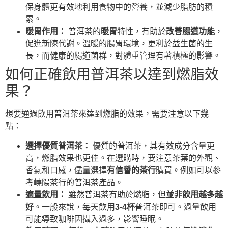
保身體更有效地利用食物中的營養，並減少脂肪的積
累。
暖胃作用：
普洱茶的
暖胃
特性，有助於
改善腸道功能
，
促進新陳代謝。溫暖的腸胃環境，更利於益生菌的生
長，而健康的腸道菌群，對體重管理有著積極的影響。
如何正確飲用普洱茶以達到燃脂效
果？
想要通過飲用普洱茶來達到燃脂的效果，需要注意以下幾
點：
選擇優質普洱茶：
優質的普洱茶，其有效成分含量更
高，燃脂效果也更佳。在選購時，要注意茶葉的外觀、
香氣和口感，儘量選擇
有信譽的茶行
購買。例如可以參
考嶢陽茶行的普洱茶產品。
適量飲用：
雖然普洱茶有助於燃脂，但
並非飲用越多越
好
。一般來說，每天飲用
3-4杯
普洱茶即可。過量飲用
可能導致咖啡因攝入過多，影響睡眠。