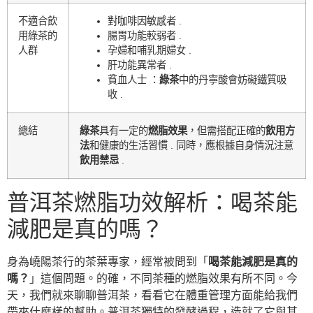
不適合飲
對咖啡因敏感者 .
用綠茶的
腸胃功能較弱者 .
人群
孕婦和哺乳期婦女 .
肝功能異常者 .
貧血人士 ：
綠茶
中的丹寧酸會妨礙鐵質吸
收 .
總結
綠茶
具有一定的
燃脂效果
，但需搭配正確的
飲用方
法
和健康的生活習慣 . 同時，應根據自身情況注意
飲用禁忌
.
普洱茶燃脂功效解析：喝茶能
減肥是真的嗎？
身為嶢陽茶行的茶葉專家，經常被問到「
喝茶能減肥是真的
嗎？
」這個問題。的確，不同茶種的燃脂效果有所不同。今
天，我們就來聊聊普洱茶，看看它在體重管理方面能給我們
帶來什麼樣的幫助。普洱茶獨特的發酵過程，造就了它與其