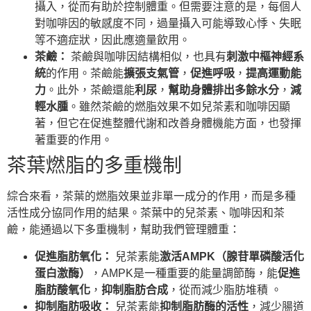
攝入，從而有助於控制體重。但需要注意的是，每個人
對咖啡因的敏感度不同，過量攝入可能導致心悸、失眠
等不適症狀，因此應適量飲用。
茶鹼：
茶鹼與咖啡因結構相似，也具有
刺激中樞神經系
統
的作用。茶鹼能
擴張支氣管
，
促進呼吸
，
提高運動能
力
。此外，茶鹼還能
利尿
，
幫助身體排出多餘水分
，
減
輕水腫
。雖然茶鹼的燃脂效果不如兒茶素和咖啡因顯
著，但它在促進整體代謝和改善身體機能方面，也發揮
著重要的作用。
茶葉燃脂的多重機制
綜合來看，茶葉的燃脂效果並非單一成分的作用，而是多種
活性成分協同作用的結果。茶葉中的兒茶素、咖啡因和茶
鹼，能通過以下多重機制，幫助我們管理體重：
促進脂肪氧化：
兒茶素能
激活AMPK（腺苷單磷酸活化
蛋白激酶）
，AMPK是一種重要的能量調節酶，能
促進
脂肪酸氧化
，
抑制脂肪合成
，從而減少脂肪堆積 。
抑制脂肪吸收：
兒茶素能
抑制脂肪酶的活性
，減少腸道