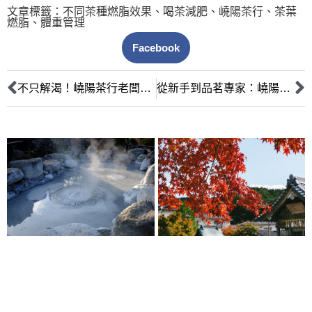
文章標籤：
不同茶種燃脂效果
、
喝茶減肥
、
嶢陽茶行
、
茶葉
燃脂
、
體重管理
Facebook
不只解渴！嶢陽茶行老闆帶你認識茶葉療癒力：喝對茶，穩定情緒又放鬆
從新手到品茗專家：嶢陽茶行老闆教你喝茶養生，不同體質選茶全攻略！