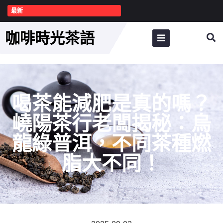
最新
咖啡時光茶語
喝茶能減肥是真的嗎？
嶢陽茶行老闆揭秘：烏
龍綠普洱，不同茶種燃
脂大不同！