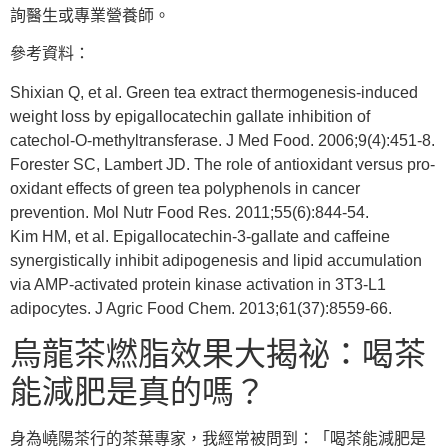
詢醫生或專業營養師。
參考資料：
Shixian Q, et al. Green tea extract thermogenesis-induced
weight loss by epigallocatechin gallate inhibition of
catechol-O-methyltransferase. J Med Food. 2006;9(4):451-8.
Forester SC, Lambert JD. The role of antioxidant versus pro-
oxidant effects of green tea polyphenols in cancer
prevention. Mol Nutr Food Res. 2011;55(6):844-54.
Kim HM, et al. Epigallocatechin-3-gallate and caffeine
synergistically inhibit adipogenesis and lipid accumulation
via AMP-activated protein kinase activation in 3T3-L1
adipocytes. J Agric Food Chem. 2013;61(37):8559-66.
烏龍茶燃脂效果大揭祕：喝茶
能減肥是真的嗎？
身為嶢陽茶行的茶葉專家，我經常被問到：「喝茶能減肥是