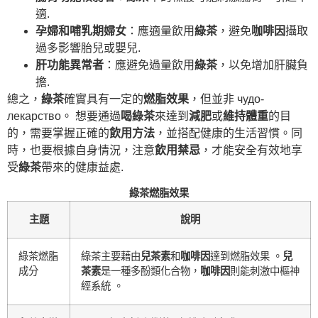
適.
孕婦和哺乳期婦女
：應適量飲用
綠茶
，避免
咖啡因
攝取
過多影響胎兒或嬰兒.
肝功能異常者
：應避免過量飲用
綠茶
，以免增加肝臟負
擔.
總之，
綠茶
確實具有一定的
燃脂效果
，但並非 чудо-
лекарство。 想要通過
喝綠茶
來達到
減肥
或
維持體重
的目
的，需要掌握正確的
飲用方法
，並搭配健康的生活習慣。同
時，也要根據自身情況，注意
飲用禁忌
，才能安全有效地享
受
綠茶
帶來的健康益處.
綠茶燃脂效果
主題
說明
綠茶燃脂
綠茶主要藉由
兒茶素
和
咖啡因
達到燃脂效果 。
兒
成分
茶素
是一種多酚類化合物，
咖啡因
則能刺激中樞神
經系統 。