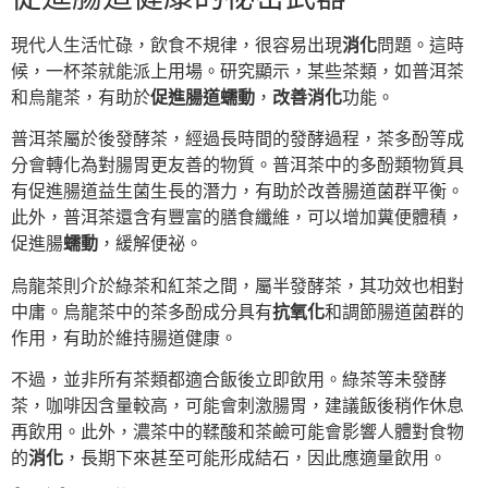
現代人生活忙碌，飲食不規律，很容易出現
消化
問題。這時
候，一杯茶就能派上用場。研究顯示，某些茶類，如普洱茶
和烏龍茶，有助於
促進腸道蠕動
，
改善消化
功能。
普洱茶屬於後發酵茶，經過長時間的發酵過程，茶多酚等成
分會轉化為對腸胃更友善的物質。普洱茶中的多酚類物質具
有促進腸道益生菌生長的潛力，有助於改善腸道菌群平衡。
此外，普洱茶還含有豐富的膳食纖維，可以增加糞便體積，
促進腸
蠕動
，緩解便祕。
烏龍茶則介於綠茶和紅茶之間，屬半發酵茶，其功效也相對
中庸。烏龍茶中的茶多酚成分具有
抗氧化
和調節腸道菌群的
作用，有助於維持腸道健康。
不過，並非所有茶類都適合飯後立即飲用。綠茶等未發酵
茶，咖啡因含量較高，可能會刺激腸胃，建議飯後稍作休息
再飲用。此外，濃茶中的鞣酸和茶鹼可能會影響人體對食物
的
消化
，長期下來甚至可能形成結石，因此應適量飲用。