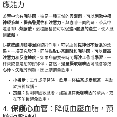
應能力
茶葉中含有
咖啡因
，這是一種天然的
興奮劑
，可以
刺激中樞
神經系統
，
提高警覺性
和
注意力
。與咖啡不同的是，茶葉中
還含有
L-茶胺酸
，這種胺基酸可以
促進α腦波的產生
，使人感
到
放鬆
。
L-茶胺酸
與
咖啡因
的協同作用，可以達到
提神
但
不緊張
的效
果。一項研究發現，同時攝取
L-茶胺酸
和
咖啡因
，可以
提高
注意力
和
反應速度
。如果您需要長時間
專注工作
或
學習
，一
杯茶飲會是您的好夥伴。當然，
過量攝取咖啡因
可能會導致
心悸、失眠
等問題，因此請適量飲用。
小撇步
：工作或學習時，飲用一杯
綠茶
或
烏龍茶
，有助
於提神醒腦。
提醒
：對咖啡因敏感者，建議選擇
低咖啡因
的茶葉，或
在下午後避免飲用。
4.
保護心血管
：降低血壓血脂，預