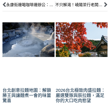
永康街邊喝咖啡邊辦公：Wi-Fi & 插座友善咖啡廳，自由工作者的效率天堂
不只解渴！嶢陽茶行老闆帶你認識茶葉療癒力：喝對茶，穩定情緒又放鬆
台北創意拉麵地圖：解鎖
2026台北極致肉盛拉麵：
勝王與讓麵煮一會的味蕾
嚴選雙豚與辰拉麵，滿足
驚喜
你的大口吃肉慾望