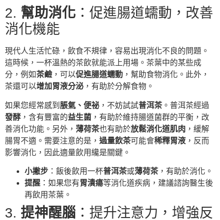
2.
幫助消化
：促進腸道蠕動，改善
消化機能
現代人生活忙碌，飲食不規律，容易出現消化不良的問題。
這時候，一杯溫熱的茶飲就能派上用場。茶葉中的某些成
分，例如
茶鹼
，可以
促進腸道蠕動
，幫助食物消化。此外，
茶還可以
增加胃液分泌
，有助於分解食物。
如果您經常感到
脹氣、便祕
，不妨試試
普洱茶
。普洱茶經過
發酵
，含有豐富的
益生菌
，有助於維持腸道菌群的平衡，改
善消化功能。另外，
薄荷茶
也有助於
放鬆消化道肌肉
，緩解
腸胃不適。需要注意的是，
過量飲茶
可能會
稀釋胃液
，反而
影響消化，因此適量飲用纔是關鍵。
小撇步
：飯後飲用一杯
普洱茶
或
薄荷茶
，有助於消化。
提醒
：如果您有
胃潰瘍
等消化道疾病，建議諮詢醫生後
再飲用茶葉。
3.
提神醒腦
：提升注意力，增強反