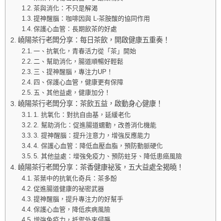
茶與消化：不只是解渴
提神醒腦：咖啡因與 L-茶胺酸的協同作用
保護心血管：長期飲茶的好處
嶢陽茶行老闆分享：每日茶飲，開啟健康五重奏！
一、抗氧化，青春活力從「茶」開始
二、幫助消化，腸道順暢好輕鬆
三、提神醒腦，專注力UP！
四、保護心血管，健康更有保障
五、其他益處，健康加分！
嶢陽茶行老闆分享：茶飲五益，啟動身心健康！
1. 抗氧化：對抗自由基，延緩老化
2. 幫助消化：促進腸道蠕動，改善消化機能
3. 提神醒腦：提升注意力，增強反應能力
4. 保護心血管：降低血壓血脂，預防動脈硬化
5. 其他益處：增強免疫力、預防蛀牙、降低患癌風險
嶢陽茶行老闆分享：茶香健康祕笈，五大益處全揭曉！
茶葉中的抗氧化奇兵：茶多酚
促進腸道健康的祕密武器
提神醒腦，提升專注力的好幫手
保護心血管，降低疾病風險
增強免疫力，抵禦外來侵襲