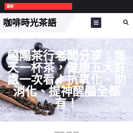
最新
咖啡時光茶語
嶢陽茶行老闆分享：每
天一杯茶，健康五大好
處一次看！抗氧化、助
消化、提神醒腦全都
有！