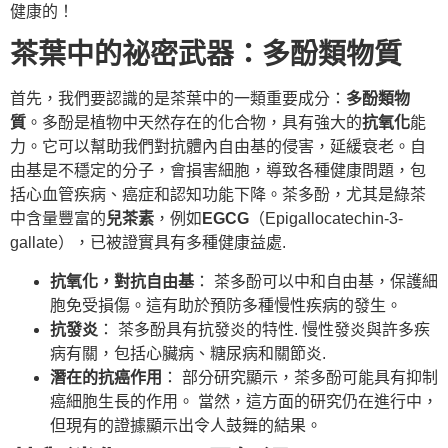
健康的！
茶葉中的祕密武器：多酚類物質
首先，我們要認識的是茶葉中的一類重要成分：
多酚類物
質
。多酚是植物中天然存在的化合物，具有強大的
抗氧化
能
力。它可以幫助我們對抗體內自由基的侵害，延緩衰老。自
由基是不穩定的分子，會損害細胞，導致各種健康問題，包
括心血管疾病、癌症和認知功能下降。茶多酚，尤其是綠茶
中含量豐富的
兒茶素
，例如
EGCG
（Epigallocatechin-3-
gallate），已被證實具有多種健康益處.
抗氧化，對抗自由基
： 茶多酚可以中和自由基，保護細
胞免受損傷。這有助於預防多種慢性疾病的發生。
抗發炎
： 茶多酚具有抗發炎的特性. 慢性發炎與許多疾
病有關，包括心臟病、糖尿病和關節炎.
潛在的抗癌作用
： 部分研究顯示，茶多酚可能具有抑制
癌細胞生長的作用。 當然，這方面的研究仍在進行中，
但現有的證據顯示出令人鼓舞的結果。