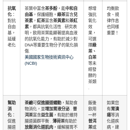
抗氧
茶葉中富含
茶多酚
，能
中和自
想增
均衡飲
化
：
由基
，保護細胞。
綠茶
富含
兒
強抗
食、規
對抗
茶素
，
紅茶
富含
茶黃素
和
茶紅
氧化
律作息
自由
素
，都具抗氧化活性 . 研究表
效
也同樣
基，
明，飲用茶葉能顯著提高血液
果，
重要！
延緩
的抗氧化能力，有助於減少對
可選
老化
DNA等重要生物分子的氧化損
擇
綠
傷.
茶、
美國國家生物技術資訊中心
白茶
(NCBI)
等未
經發
酵的
茶類
.
幫助
茶鹼
可
促進腸道蠕動
，幫助食
飯後
如果您
消
物消化，並
增加胃液分泌
.
普
飲用
有
胃潰
化
：
洱茶
富含
益生菌
，有助於維持
一杯
瘍
等消
促進
腸道菌群平衡 .
薄荷茶
有助於
普洱
化道疾
腸道
放鬆消化道肌肉
，緩解腸胃不
茶
或
病，建