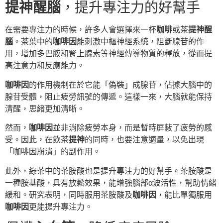
提神醒腦
，提升專注力的好幫手
在需要專注力的時候，許多人會選擇來一杯
咖啡
或茶
提神醒
腦
。茶葉中的
咖啡因
能刺激中樞神經系統，阻斷腺苷的作
用，增加多巴胺和腎上腺素等神經傳導物質的釋放，從而提
高注意力和反應能力。
咖啡因
的作用機制在於它能「偽裝」成腺苷，佔據大腦中的
腺苷受體，阻止疲勞訊號的傳遞。這樣一來，大腦就能保持
清醒，思緒更加清晰。
然而，
咖啡因
並非消除疲勞本身，而是暫時屏蔽了疲勞的感
受。因此，在飲茶
提神
的同時，也要注意適量，以免出現
「咖啡因崩潰」的副作用。
此外，綠茶中的茶胺酸也是提升專注力的好幫手。茶胺酸是
一種胺基酸，具有放鬆效果，能增強腦部α波活性，幫助情緒
緩和。研究表明，同時服用茶胺酸及
咖啡因
，能比單獨服用
咖啡因
更能提升專注力。