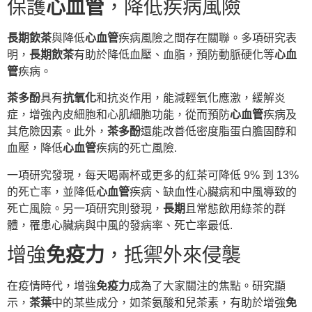
保護
心血管
，降低疾病風險
長期飲茶
與降低
心血管
疾病風險之間存在關聯。多項研究表
明，
長期飲茶
有助於降低血壓、血脂，預防動脈硬化等
心血
管
疾病。
茶多酚
具有
抗氧化
和抗炎作用，能減輕氧化應激，緩解炎
症，增強內皮細胞和心肌細胞功能，從而預防
心血管
疾病及
其危險因素。此外，
茶多酚
還能改善低密度脂蛋白膽固醇和
血壓，降低
心血管
疾病的死亡風險.
一項研究發現，每天喝兩杯或更多的紅茶可降低 9% 到 13%
的死亡率，並降低
心血管
疾病、缺血性心臟病和中風導致的
死亡風險。另一項研究則發現，
長期
且常態飲用綠茶的群
體，罹患心臟病與中風的發病率、死亡率最低.
增強
免疫力
，抵禦外來侵襲
在疫情時代，增強
免疫力
成為了大家關注的焦點。研究顯
示，
茶葉
中的某些成分，如茶氨酸和兒茶素，有助於增強
免