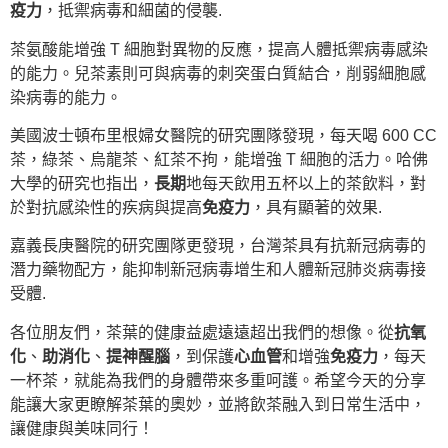
疫力
，抵禦病毒和細菌的侵襲.
茶氨酸能增強 T 細胞對異物的反應，提高人體抵禦病毒感染
的能力。兒茶素則可與病毒的刺突蛋白質結合，削弱細胞感
染病毒的能力。
美國波士頓布里根婦女醫院的研究團隊發現，每天喝 600 CC
茶，綠茶、烏龍茶、紅茶不拘，能增強 T 細胞的活力。哈佛
大學的研究也指出，
長期
地每天飲用五杯以上的茶飲料，對
於對抗感染性的疾病與提高
免疫力
，具有顯著的效果.
嘉義長庚醫院的研究團隊更發現，台灣茶具有抗新冠病毒的
潛力藥物配方，能抑制新冠病毒增生和人體新冠肺炎病毒接
受體.
各位朋友們，茶葉的健康益處遠遠超出我們的想像。從
抗氧
化
、
助消化
、
提神醒腦
，到保護
心血管
和增強
免疫力
，每天
一杯茶，就能為我們的身體帶來多重呵護。希望今天的分享
能讓大家更瞭解茶葉的奧妙，並將飲茶融入到日常生活中，
讓健康與美味同行！