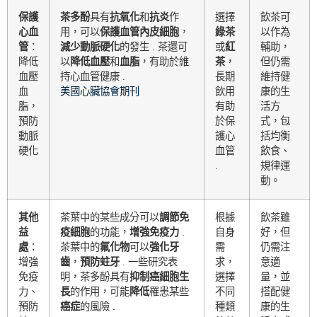
保護
茶多酚
具有
抗氧化
和
抗炎
作
選擇
飲茶可
心血
用，可以
保護血管內皮細胞
，
綠茶
以作為
管
：
減少動脈硬化
的發生 . 茶還可
或
紅
輔助，
降低
以
降低血壓
和
血脂
，有助於維
茶
，
但仍需
血壓
持心血管健康 .
長期
維持健
血
美國心臟協會期刊
飲用
康的生
脂，
有助
活方
預防
於保
式，包
動脈
護心
括均衡
硬化
血管
飲食、
.
規律運
動。
其他
茶葉中的某些成分可以
調節免
根據
飲茶雖
益
疫細胞
的功能，
增強免疫力
.
自身
好，但
處
：
茶葉中的
氟化物
可以
強化牙
需
仍需注
增強
齒
，
預防蛀牙
. 一些研究表
求，
意適
免疫
明，茶多酚具有
抑制癌細胞生
選擇
量，並
力、
長
的作用，可能
降低
罹患某些
不同
搭配健
預防
癌症
的風險 .
種類
康的生