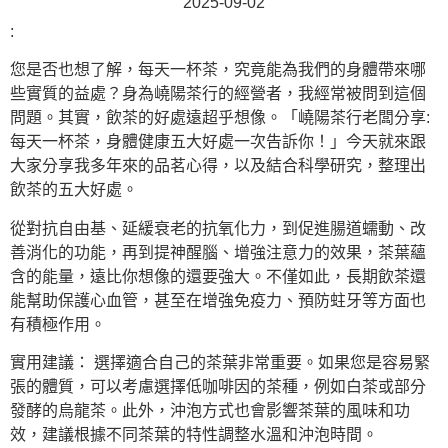
2025-09-02
:
您是否也想了解，每天一杯茶，究竟能為我們的身體帶來哪
些實質的益處？身為嶢陽茶行的經營者，我經常被問到這個
問題。其實，飲茶的好處遠超乎想像。「嶢陽茶行老闆分享:
每天一杯茶，身體健康五大好處一次告訴你！」今天就來跟
大家分享我多年來的品茗心得，以及結合科學研究，整理出
飲茶的五大好處。
從對抗自由基、延緩衰老的抗氧化力，到促進腸道蠕動、改
善消化的功能，再到提神醒腦、增強注意力的效果，茶葉蘊
含的能量，遠比你想像的還要強大。不僅如此，長期飲茶還
能幫助保護心血管，甚至在增強免疫力、預防蛀牙等方面也
有積極作用。
實用建議： 選擇適合自己的茶葉非常重要。如果您是容易緊
張的體質，可以考慮選擇低咖啡因的茶種，例如白茶或部分
發酵的烏龍茶。此外，沖泡方式也會影響茶葉的風味和功
效，建議根據不同茶葉的特性調整水溫和沖泡時間。