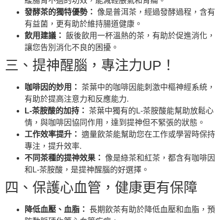
緩腸胃不適的功效，能減輕脹氣和胃痛。
發酵茶的獨特優勢：
像是普洱茶，經過發酵過程，含有
有益菌，更有助於維持腸道健康。
飲用建議：
飯後飲用一杯溫熱的茶，有助於促進消化，
讓您告別消化不良的困擾。
三、提神醒腦，專注力UP！
咖啡因的妙用：
茶葉中的咖啡因能刺激中樞神經系統，
有助於提高注意力和反應能力.
L-茶胺酸的加持：
茶葉中獨有的L-茶胺酸能幫助放鬆心
情，與咖啡因協同作用，達到提神但不緊張的狀態。
工作效率提升：
適量飲茶能幫助您在工作或學習時保持
專注，提升效率.
不同茶種的提神效果：
像是綠茶和紅茶，都含有咖啡因
和L-茶胺酸，是提神醒腦的好選擇。
四、保護心血管，健康更有保障
降低血壓、血脂：
長期飲茶有助於降低血壓和血脂，預