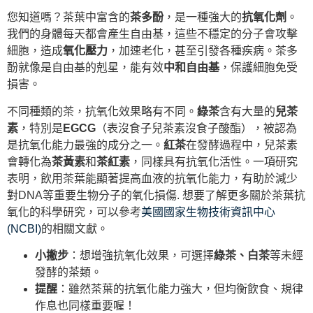
您知道嗎？茶葉中富含的
茶多酚
，是一種強大的
抗氧化劑
。
我們的身體每天都會產生自由基，這些不穩定的分子會攻擊
細胞，造成
氧化壓力
，加速老化，甚至引發各種疾病。茶多
酚就像是自由基的剋星，能有效
中和自由基
，保護細胞免受
損害。
不同種類的茶，抗氧化效果略有不同。
綠茶
含有大量的
兒茶
素
，特別是
EGCG
（表沒食子兒茶素沒食子酸酯），被認為
是抗氧化能力最強的成分之一。
紅茶
在發酵過程中，兒茶素
會轉化為
茶黃素
和
茶紅素
，同樣具有抗氧化活性。一項研究
表明，飲用茶葉能顯著提高血液的抗氧化能力，有助於減少
對DNA等重要生物分子的氧化損傷. 想要了解更多關於茶葉抗
氧化的科學研究，可以參考
美國國家生物技術資訊中心
(NCBI)
的相關文獻。
小撇步
：想增強抗氧化效果，可選擇
綠茶、白茶
等未經
發酵的茶類。
提醒
：雖然茶葉的抗氧化能力強大，但均衡飲食、規律
作息也同樣重要喔！