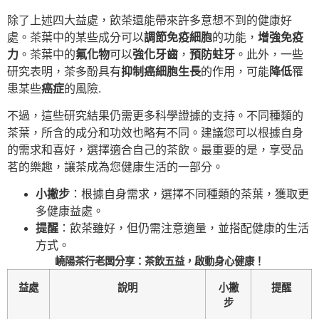
除了上述四大益處，飲茶還能帶來許多意想不到的健康好
處。茶葉中的某些成分可以
調節免疫細胞
的功能，
增強免疫
力
。茶葉中的
氟化物
可以
強化牙齒
，
預防蛀牙
。此外，一些
研究表明，茶多酚具有
抑制癌細胞生長
的作用，可能
降低
罹
患某些
癌症
的風險.
不過，這些研究結果仍需更多科學證據的支持。不同種類的
茶葉，所含的成分和功效也略有不同。建議您可以根據自身
的需求和喜好，選擇適合自己的茶飲。最重要的是，享受品
茗的樂趣，讓茶成為您健康生活的一部分。
小撇步
：根據自身需求，選擇不同種類的茶葉，獲取更
多健康益處。
提醒
：飲茶雖好，但仍需注意適量，並搭配健康的生活
方式。
嶢陽茶行老闆分享：茶飲五益，啟動身心健康！
益處
說明
小撇
提醒
步