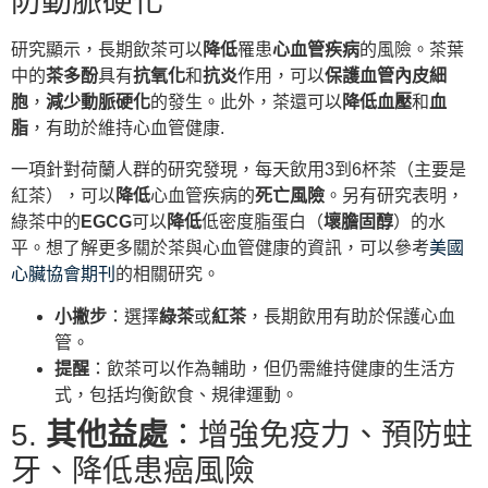
防動脈硬化
研究顯示，長期飲茶可以
降低
罹患
心血管疾病
的風險。茶葉
中的
茶多酚
具有
抗氧化
和
抗炎
作用，可以
保護血管內皮細
胞
，
減少動脈硬化
的發生。此外，茶還可以
降低血壓
和
血
脂
，有助於維持心血管健康.
一項針對荷蘭人群的研究發現，每天飲用3到6杯茶（主要是
紅茶），可以
降低
心血管疾病的
死亡風險
。另有研究表明，
綠茶中的
EGCG
可以
降低
低密度脂蛋白（
壞膽固醇
）的水
平。想了解更多關於茶與心血管健康的資訊，可以參考
美國
心臟協會期刊
的相關研究。
小撇步
：選擇
綠茶
或
紅茶
，長期飲用有助於保護心血
管。
提醒
：飲茶可以作為輔助，但仍需維持健康的生活方
式，包括均衡飲食、規律運動。
5.
其他益處
：增強免疫力、預防蛀
牙、降低患癌風險