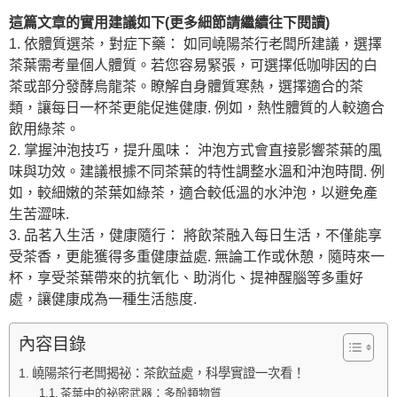
這篇文章的實用建議如下(更多細節請繼續往下閱讀)
1. 依體質選茶，對症下藥： 如同嶢陽茶行老闆所建議，選擇
茶葉需考量個人體質。若您容易緊張，可選擇低咖啡因的白
茶或部分發酵烏龍茶。瞭解自身體質寒熱，選擇適合的茶
類，讓每日一杯茶更能促進健康. 例如，熱性體質的人較適合
飲用綠茶。
2. 掌握沖泡技巧，提升風味： 沖泡方式會直接影響茶葉的風
味與功效。建議根據不同茶葉的特性調整水溫和沖泡時間. 例
如，較細嫩的茶葉如綠茶，適合較低溫的水沖泡，以避免產
生苦澀味.
3. 品茗入生活，健康隨行： 將飲茶融入每日生活，不僅能享
受茶香，更能獲得多重健康益處. 無論工作或休憩，隨時來一
杯，享受茶葉帶來的抗氧化、助消化、提神醒腦等多重好
處，讓健康成為一種生活態度.
內容目錄
嶢陽茶行老闆揭祕：茶飲益處，科學實證一次看！
茶葉中的祕密武器：多酚類物質