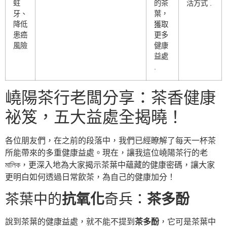
蛀
的茶
活方式 .
牙、
葉，
降低
獲取
患癌
更多
風險
健康
益處
.
嶢陽茶行老闆分享：茶香健康
祕笈，五大益處全揭曉！
各位朋友們，在之前的段落中，我們已經瞭解了每天一杯茶
所能帶來的多重健康益處。現在，讓我這位嶢陽茶行的老
মালিক，更深入地為大家揭示茶葉中蘊藏的健康密碼，讓大家
更明白如何透過日常飲茶，為自己的健康加分！
茶葉中的
抗氧化
奇兵：
茶多酚
說到茶葉的健康益處，就不能不提到
茶多酚
，它可是茶葉中