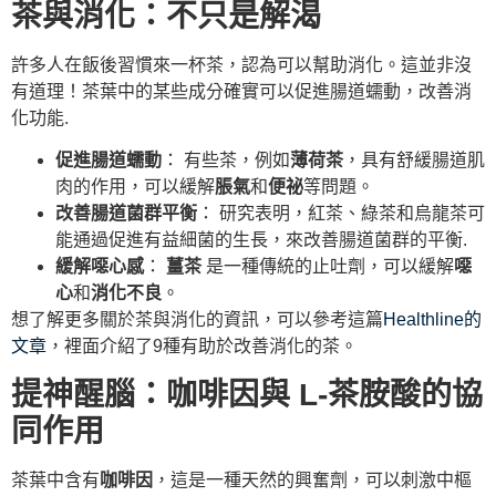
茶與消化：不只是解渴
許多人在飯後習慣來一杯茶，認為可以幫助消化。這並非沒
有道理！茶葉中的某些成分確實可以促進腸道蠕動，改善消
化功能.
促進腸道蠕動
： 有些茶，例如
薄荷茶
，具有舒緩腸道肌
肉的作用，可以緩解
脹氣
和
便祕
等問題。
改善腸道菌群平衡
： 研究表明，紅茶、綠茶和烏龍茶可
能通過促進有益細菌的生長，來改善腸道菌群的平衡.
緩解噁心感
：
薑茶
是一種傳統的止吐劑，可以緩解
噁
心
和
消化不良
。
想了解更多關於茶與消化的資訊，可以參考這篇
Healthline的
文章
，裡面介紹了9種有助於改善消化的茶。
提神醒腦：咖啡因與 L-茶胺酸的協
同作用
茶葉中含有
咖啡因
，這是一種天然的興奮劑，可以刺激中樞