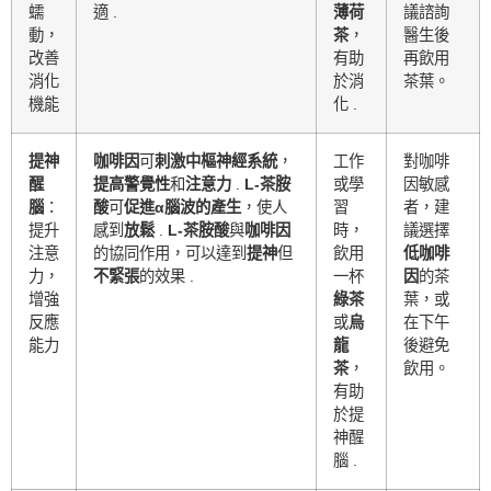
蠕
適 .
薄荷
議諮詢
動，
茶
，
醫生後
改善
有助
再飲用
消化
於消
茶葉。
機能
化 .
提神
咖啡因
可
刺激中樞神經系統
，
工作
對咖啡
醒
提高警覺性
和
注意力
.
L-茶胺
或學
因敏感
腦
：
酸
可
促進α腦波的產生
，使人
習
者，建
提升
感到
放鬆
.
L-茶胺酸
與
咖啡因
時，
議選擇
注意
的協同作用，可以達到
提神
但
飲用
低咖啡
力，
不緊張
的效果 .
一杯
因
的茶
增強
綠茶
葉，或
反應
或
烏
在下午
能力
龍
後避免
茶
，
飲用。
有助
於提
神醒
腦 .