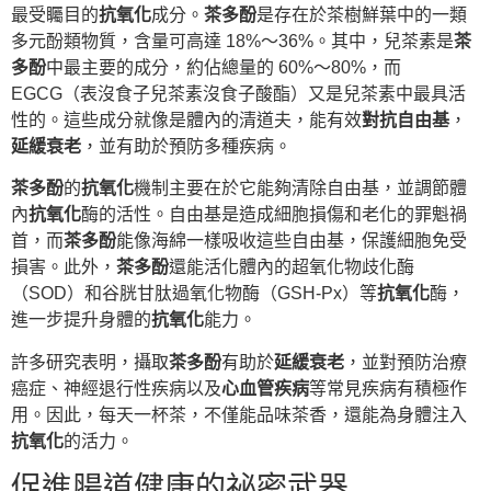
最受矚目的
抗氧化
成分。
茶多酚
是存在於茶樹鮮葉中的一類
多元酚類物質，含量可高達 18%～36%。其中，兒茶素是
茶
多酚
中最主要的成分，約佔總量的 60%～80%，而
EGCG（表沒食子兒茶素沒食子酸酯）又是兒茶素中最具活
性的。這些成分就像是體內的清道夫，能有效
對抗自由基
，
延緩衰老
，並有助於預防多種疾病。
茶多酚
的
抗氧化
機制主要在於它能夠清除自由基，並調節體
內
抗氧化
酶的活性。自由基是造成細胞損傷和老化的罪魁禍
首，而
茶多酚
能像海綿一樣吸收這些自由基，保護細胞免受
損害。此外，
茶多酚
還能活化體內的超氧化物歧化酶
（SOD）和谷胱甘肽過氧化物酶（GSH-Px）等
抗氧化
酶，
進一步提升身體的
抗氧化
能力。
許多研究表明，攝取
茶多酚
有助於
延緩衰老
，並對預防治療
癌症、神經退行性疾病以及
心血管疾病
等常見疾病有積極作
用。因此，每天一杯茶，不僅能品味茶香，還能為身體注入
抗氧化
的活力。
促進腸道健康的祕密武器