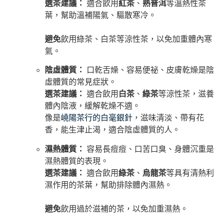
選茶建議：
適合飲用
紅茶
、
熟普洱
等溫熱性茶
葉，幫助溫補陽氣、驅散寒冷。
避免
飲用綠茶、白茶等涼性茶，以免加重體內寒
氣。
陰虛體質：
口乾舌燥、容易便祕、皮膚乾燥是陰
虛體質的常見症狀。
選茶建議：
適合飲用
白茶
、
綠茶
等涼性茶，滋養
體內陰液，緩解乾燥不適。
像是
嶢陽茶行的白毫銀針
，滋味清淡、帶有花
香，能生津止渴，適合陰虛體質的人。
濕熱體質：
容易長痘痘、口苦口臭、身體沉重是
濕熱體質的表現。
選茶建議：
適合飲用
綠茶
、
烏龍茶
等具有清熱利
濕作用的茶葉，幫助排除體內濕熱。
避免
飲用過於滋補的茶，以免加重濕熱。