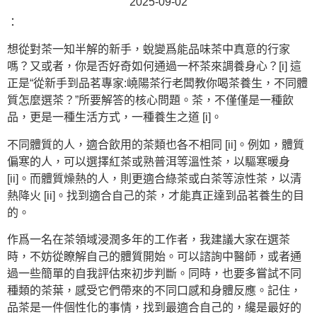
2025-09-02
：
想從對茶一知半解的新手，蛻變爲能品味茶中真意的行家
嗎？又或者，你是否好奇如何通過一杯茶來調養身心？[i] 這
正是“從新手到品茗專家:嶢陽茶行老闆教你喝茶養生，不同體
質怎麼選茶？”所要解答的核心問題。茶，不僅僅是一種飲
品，更是一種生活方式，一種養生之道 [i]。
不同體質的人，適合飲用的茶類也各不相同 [ii]。例如，體質
偏寒的人，可以選擇紅茶或熟普洱等溫性茶，以驅寒暖身
[ii]。而體質燥熱的人，則更適合綠茶或白茶等涼性茶，以清
熱降火 [ii]。找到適合自己的茶，才能真正達到品茗養生的目
的。
作爲一名在茶領域浸潤多年的工作者，我建議大家在選茶
時，不妨從瞭解自己的體質開始。可以諮詢中醫師，或者通
過一些簡單的自我評估來初步判斷。同時，也要多嘗試不同
種類的茶葉，感受它們帶來的不同口感和身體反應。記住，
品茶是一件個性化的事情，找到最適合自己的，纔是最好的