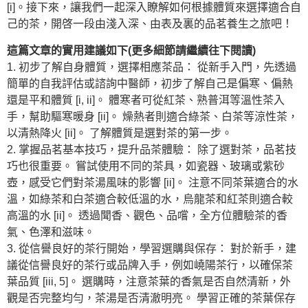
[i]。接下來，讓我們一起深入瞭解如何根據體質來選擇適合自
己的茶，開啓一段由淺入深、由表及裏的品茗養生之旅吧！
這篇文章的實用建議如下(更多細節請繼續往下閱讀)
1. 初步了解自身體質，選擇相應茶品： 從新手入門，先透過
簡單的自我評估或諮詢中醫師，初步了解自己是偏寒、偏熱
還是平和體質 [i, ii]。 體寒者可從紅茶、熟普洱等溫性茶入
手，幫助驅寒暖身 [ii]。 燥熱者則適合綠茶、白茶等涼性茶，
以清熱降火 [ii]。 了解體質是選對茶的第一步。
2. 掌握品茗基本技巧，提升品茶體驗： 除了選對茶，品茗技
巧也很重要。 嘗試使用不同的茶具，如瓷器、玻璃或紫砂
壺，感受它們對茶湯風味的影響 [ii]。 注意不同茶葉適合的水
溫，如綠茶和白茶適合較低溫的水，烏龍茶和紅茶則適合較
高溫的水 [ii]。 透過聞香、觀色、品嚐，全方位體驗茶的香
氣、色澤和滋味。
3. 從信譽良好的茶行開始，學習選購與保存： 對於新手，建
議從信譽良好的茶行或品牌入手，例如嶢陽茶行，以確保茶
葉品質 [iii, 5]。 選購時，注意茶葉的香氣是否自然清新，外
觀是否完整均勻，茶湯是否清澈明亮。 學習正確的茶葉保存