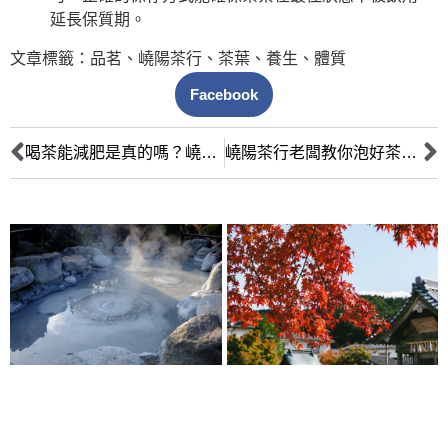
延長保質期。
文章標籤：
品茗
、
嶢陽茶行
、
茶葉
、
養生
、
體質
Facebook
喝茶能減肥是真的嗎？嶢陽茶行老闆揭秘：烏龍綠普洱，不同茶種燃脂大不同！
嶢陽茶行老闆教你泡好茶：掌握這 5 個技巧，茶葉好處發揮到極致！