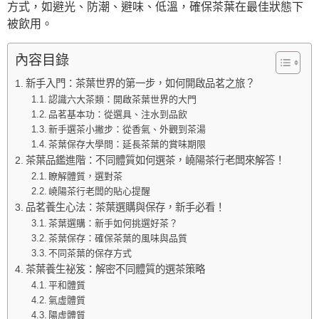
方式，如避光、防潮、避味、低溫，確保茶葉在最佳狀態下
被飲用。
內容目錄
新手入門：茶葉世界的第一步，如何開啟品茗之旅？
認識六大茶類：開啟茶葉世界的大門
品茗基本功：從選具、注水到品飲
新手選茶小撇步：從香氣、外觀到茶湯
茶葉保存大學問：延長茶葉的賞味期限
茶葉品鑑進階：不同體質如何選茶，嶢陽茶行老闆來解答！
瞭解體質，選對茶
嶢陽茶行老闆的貼心提醒
品茗養生心法：茶葉選購與保存，新手必看！
茶葉選購：新手如何挑選好茶？
茶葉保存：確保茶葉的風味與品質
不同茶葉的保存方式
茶葉養生祕笈：解密不同體質的選茶策略
平和體質
氣虛體質
陽虛體質