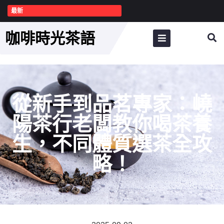
最新
咖啡時光茶語
從新手到品茗專家：嶢
陽茶行老闆教你喝茶養
生，不同體質選茶全攻
略！