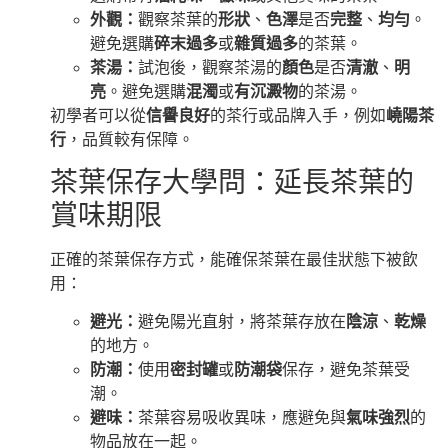
外觀：
觀察茶葉的
形狀
、
色澤
是否
完整
、
均勻
。
避免選購
碎末過多
或
雜質過多
的茶葉。
茶湯：
試泡後，觀察茶湯的
顏色
是否
清澈
、
明
亮
。避免選購
混濁
或
有沉澱物
的茶湯。
初學者可以從
信譽良好
的茶行或品牌入手，例如
嶢陽茶
行
，品質較有保障。
茶葉保存大學問：延長茶葉的
賞味期限
正確的茶葉保存方式，能確保茶葉在最佳狀態下被飲
用：
避光：
避免陽光直射，將茶葉存放在
陰涼
、
乾燥
的地方。
防潮：
使用
密封罐
或
防潮袋
保存，避免茶葉受
潮。
避味：
茶葉容易吸收異味，應避免與
氣味強烈
的
物品放在一起。