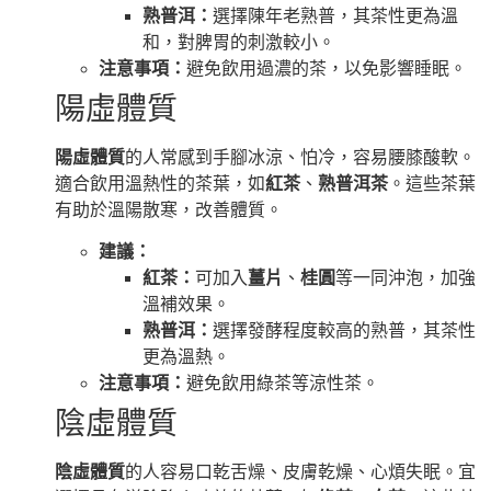
熟普洱：
選擇陳年老熟普，其茶性更為溫
和，對脾胃的刺激較小。
注意事項：
避免飲用過濃的茶，以免影響睡眠。
陽虛體質
陽虛體質
的人常感到手腳冰涼、怕冷，容易腰膝酸軟。
適合飲用溫熱性的茶葉，如
紅茶
、
熟普洱茶
。這些茶葉
有助於溫陽散寒，改善體質。
建議：
紅茶：
可加入
薑片
、
桂圓
等一同沖泡，加強
溫補效果。
熟普洱：
選擇發酵程度較高的熟普，其茶性
更為溫熱。
注意事項：
避免飲用綠茶等涼性茶。
陰虛體質
陰虛體質
的人容易口乾舌燥、皮膚乾燥、心煩失眠。宜