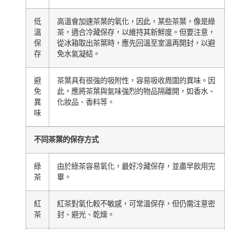
低
高溫會加速茶葉的氧化，因此，某些茶葉，像是綠
溫
茶，適合冷藏保存，以維持其新鮮度。但要注意，
保
從冰箱取出茶葉時，應先回溫至室溫再開封，以避
存
免水氣凝結。
避
茶葉具有很強的吸附性，容易吸收周圍的異味。因
免
此，應將茶葉與氣味強烈的物品隔離開，如香水、
異
化妝品、香料等。
味
不同茶葉的保存方式
綠
由於綠茶容易氧化，最好冷藏保存，並盡早飲用完
茶
畢。
紅
紅茶對氧化較不敏感，可常溫保存，但仍需注意密
茶
封、避光、乾燥。