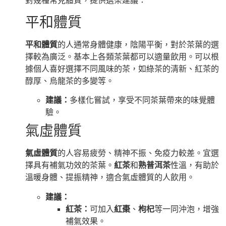
對幾種常見體質，提供選茶建議：
平和體質
平和體質
的人通常身體健康，陰陽平衡，對於茶葉的選
擇較為廣泛。基本上各類茶葉都可以適量飲用。可以根
據個人喜好選擇不同風味的茶，如綠茶的清新、紅茶的
醇厚、烏龍茶的多變等。
建議：
多樣化嘗試，享受不同茶葉帶來的味覺體
驗。
氣虛體質
氣虛體質
的人容易疲勞、精神不振、免疫力較差。宜選
擇具有補氣功效的茶葉。
紅茶
和
熟普洱茶
性溫，有助於
溫暖身體、提振精神，適合氣虛體質的人飲用。
建議：
紅茶：
可加入
紅棗
、
枸杞
等一同沖泡，增強
補氣效果。