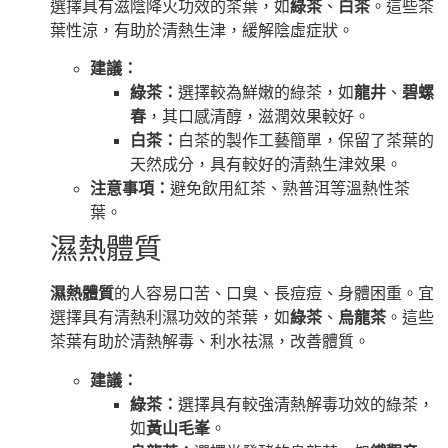
選擇具有滋陰降火功效的茶葉，如
綠茶
、
白茶
。這些茶
葉性涼，有助於清熱生津，緩解陰虛症狀。
建議：
綠茶：
選擇較為鮮嫩的綠茶，如
龍井
、
碧螺
春
，其口感清醇，滋潤效果較好。
白茶：
白茶的製作工藝簡單，保留了茶葉的
天然成分，具有較好的清熱生津效果。
注意事項：
避免飲用紅茶、熟普洱等溫熱性茶
葉。
濕熱體質
濕熱體質
的人容易口苦、口臭、長痘痘、身體困重。宜
選擇具有清熱利濕功效的茶葉，如
綠茶
、
烏龍茶
。這些
茶葉有助於清熱解毒、利水祛濕，改善體質。
建議：
綠茶：
選擇具有較強清熱解毒功效的綠茶，
如
黃山毛峯
。