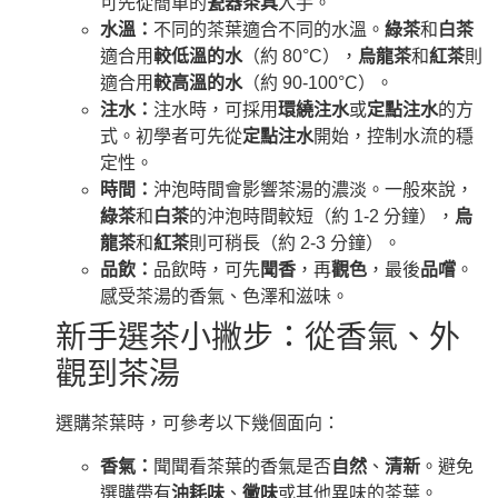
可先從簡單的
瓷器茶具
入手。
水溫：
不同的茶葉適合不同的水溫。
綠茶
和
白茶
適合用
較低溫的水
（約 80°C），
烏龍茶
和
紅茶
則
適合用
較高溫的水
（約 90-100°C）。
注水：
注水時，可採用
環繞注水
或
定點注水
的方
式。初學者可先從
定點注水
開始，控制水流的穩
定性。
時間：
沖泡時間會影響茶湯的濃淡。一般來說，
綠茶
和
白茶
的沖泡時間較短（約 1-2 分鐘），
烏
龍茶
和
紅茶
則可稍長（約 2-3 分鐘）。
品飲：
品飲時，可先
聞香
，再
觀色
，最後
品嚐
。
感受茶湯的香氣、色澤和滋味。
新手選茶小撇步：從香氣、外
觀到茶湯
選購茶葉時，可參考以下幾個面向：
香氣：
聞聞看茶葉的香氣是否
自然
、
清新
。避免
選購帶有
油耗味
、
黴味
或其他異味的茶葉。