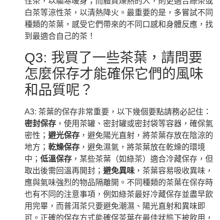
性茶，以驅寒暖身；而體質燥熱的人，則更適合綠茶或
白茶等涼性茶，以清熱降火。最重要的是，多嘗試不同
種類的茶葉，感受它們帶來的不同口感和身體反應，找
到最適合自己的茶！
Q3: 我買了一些茶葉，請問要
怎麼保存才能確保它們的風味
和品質呢？
A3: 茶葉的保存非常重要，以下幾個要點請務必記住：
密封保存
，使用茶罐、密封罐或密封袋等容器，確保氣
密性；
避光保存
，避免陽光直射，將茶葉存放在陰涼的
地方；
乾燥保存
，避免濕氣，將茶葉放在乾燥的環境
中；
低溫保存
，某些茶葉（如綠茶）適合冷藏保存，但
取出後需回溫再開封；
避免異味
，茶葉容易吸收異味，
應與氣味強烈的物品隔離開。不同種類的茶葉在保存時
也有不同的注意事項，例如綠茶最好冷藏保存並盡早飲
用完畢，而普洱茶只要避免潮濕、陽光直射和異味即
可。正確的保存方式能確保茶葉在最佳狀態下被飲用，