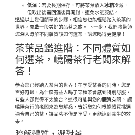
低溫：
若要長期保存，可將茶葉放入
冰箱
冷藏，
但取出後需
回溫
後再開封，避免水氣凝結。
透過以上幾個簡單的步驟，相信您也能輕鬆踏入茶葉的
世界，開啟一段美好的品茗之旅。 下一步，我們將帶領
您深入瞭解不同體質該如何選茶，讓您喝得更健康！
茶葉品鑑進階：不同體質如
何選茶，嶢陽茶行老闆來解
答！
恭喜您已經踏入茶葉的世界！在享受茶香的同時，您是
否好奇過，為什麼有些人喝了某種茶會感到特別舒服，
有些人卻覺得不太適合？這很可能與您的
體質
有關。 讓
嶢陽茶行的老闆來為您解惑，告訴您如何根據體質挑選
適合自己的茶，讓品茗不僅是享受，更能達到養生的效
果。
瞭解體質，選對茶