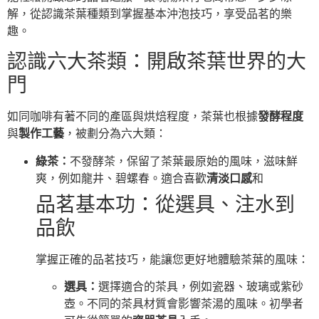
解，從認識茶葉種類到掌握基本沖泡技巧，享受品茗的樂
趣。
認識六大茶類：開啟茶葉世界的大
門
如同咖啡有著不同的產區與烘焙程度，茶葉也根據
發酵程度
與
製作工藝
，被劃分為六大類：
綠茶：
不發酵茶，保留了茶葉最原始的風味，滋味鮮
爽，例如龍井、碧螺春。適合喜歡
清淡口感
和
品茗基本功：從選具、注水到
品飲
掌握正確的品茗技巧，能讓您更好地體驗茶葉的風味：
選具：
選擇適合的茶具，例如瓷器、玻璃或紫砂
壺。不同的茶具材質會影響茶湯的風味。初學者