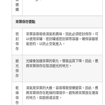
選
購
茶葉保存要點
密
茶葉容易吸收濕氣和異味，因此必須密封保存。可
封
以使用茶罐、密封罐或密封袋等容器。確保容器是
保
氣密的，以防止空氣進入。
存
避
光線會加速茶葉的氧化，導致品質下降。因此，應
光
將茶葉保存在陰涼避光的地方。
保
存
乾
濕氣是茶葉的大敵，容易導致發黴變質。因此，應
燥
將茶葉保存在乾燥的環境中。避免將茶葉放在潮濕
保
的地方，如廚房或浴室。
存