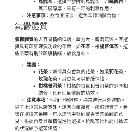
烏龍茶：
選擇半發酵的烏龍茶，如
鐵觀音
，
其口感醇厚，具有一定的利濕作用。
注意事項：
飲食宜清淡，避免辛辣油膩食物。
氣鬱體質
氣鬱體質
的人容易情緒低落、壓力大、胸悶氣短。宜選
擇具有疏肝理氣功效的茶葉，如
花茶
、
柑橘普洱茶
。這
些茶葉有助於疏解情緒、放鬆身心。
建議：
花茶：
選擇具有香氣的花茶，如
茉莉花茶
、
玫瑰花茶
，其香氣可以舒緩情緒。
柑橘普洱茶：
柑橘的香氣和普洱茶的醇厚相
結合，具有理氣健脾的功效。
注意事項：
保持心情舒暢，適當進行戶外運動。
除了上述常見體質外，還有血瘀體質、痰濕體質等。建
議在選擇茶葉時，可以諮詢中醫師或專業茶藝師的意
見，根據自身具體情況進行選擇。嶢陽茶行也能根據您
的狀況給予選茶建議。