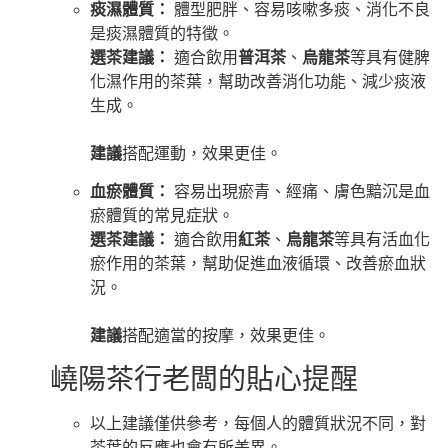
痰濕體質：
體型肥胖、容易咳嗽多痰、消化不良
是痰濕體質的特徵。
選茶建議：
適合飲用
普洱茶
、
烏龍茶
等具有健脾
化濕作用的茶葉，幫助改善消化功能、減少痰液
生成。
建議
搭配運動，效果更佳。
血瘀體質：
容易出現瘀青、經痛、膚色黯沉是血
瘀體質的常見症狀。
選茶建議：
適合飲用
紅茶
、
烏龍茶
等具有活血化
瘀作用的茶葉，幫助促進血液循環、改善瘀血狀
況。
建議
搭配適當的按摩，效果更佳。
嶢陽茶行老闆的貼心提醒
以上建議僅供參考，每個人的體質狀況不同，對
茶葉的反應也會有所差異。