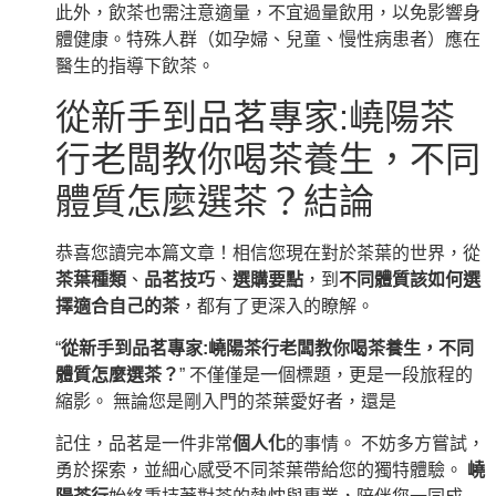
此外，飲茶也需注意適量，不宜過量飲用，以免影響身
體健康。特殊人群（如孕婦、兒童、慢性病患者）應在
醫生的指導下飲茶。
從新手到品茗專家:嶢陽茶
行老闆教你喝茶養生，不同
體質怎麼選茶？結論
恭喜您讀完本篇文章！相信您現在對於茶葉的世界，從
茶葉種類
、
品茗技巧
、
選購要點
，到
不同體質該如何選
擇適合自己的茶
，都有了更深入的瞭解。
“
從新手到品茗專家:嶢陽茶行老闆教你喝茶養生，不同
體質怎麼選茶？
” 不僅僅是一個標題，更是一段旅程的
縮影。 無論您是剛入門的茶葉愛好者，還是
記住，品茗是一件非常
個人化
的事情。 不妨多方嘗試，
勇於探索，並細心感受不同茶葉帶給您的獨特體驗。
嶢