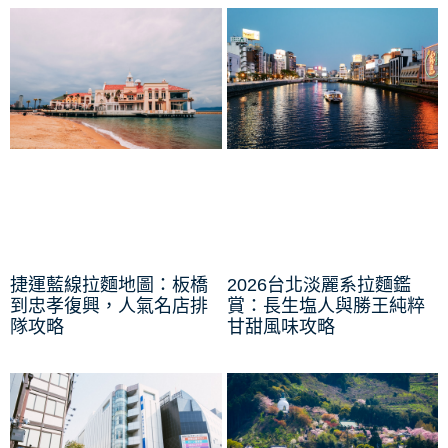
捷運藍線拉麵地圖：板橋
2026台北淡麗系拉麵鑑
到忠孝復興，人氣名店排
賞：長生塩人與勝王純粹
隊攻略
甘甜風味攻略