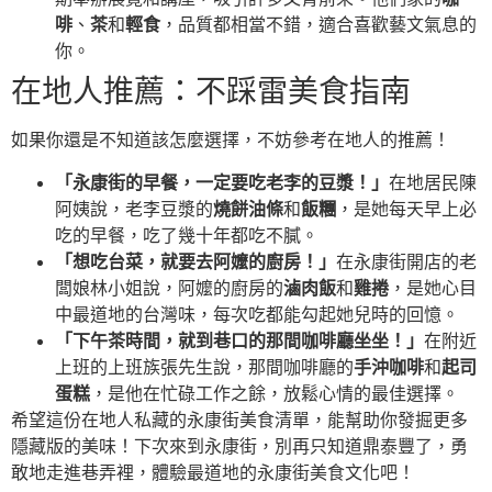
啡
、
茶
和
輕食
，品質都相當不錯，適合喜歡藝文氣息的
你。
在地人推薦：不踩雷美食指南
如果你還是不知道該怎麼選擇，不妨參考在地人的推薦！
「永康街的早餐，一定要吃老李的豆漿！」
在地居民陳
阿姨說，老李豆漿的
燒餅油條
和
飯糰
，是她每天早上必
吃的早餐，吃了幾十年都吃不膩。
「想吃台菜，就要去阿嬤的廚房！」
在永康街開店的老
闆娘林小姐說，阿嬤的廚房的
滷肉飯
和
雞捲
，是她心目
中最道地的台灣味，每次吃都能勾起她兒時的回憶。
「下午茶時間，就到巷口的那間咖啡廳坐坐！」
在附近
上班的上班族張先生說，那間咖啡廳的
手沖咖啡
和
起司
蛋糕
，是他在忙碌工作之餘，放鬆心情的最佳選擇。
希望這份在地人私藏的永康街美食清單，能幫助你發掘更多
隱藏版的美味！下次來到永康街，別再只知道鼎泰豐了，勇
敢地走進巷弄裡，體驗最道地的永康街美食文化吧！