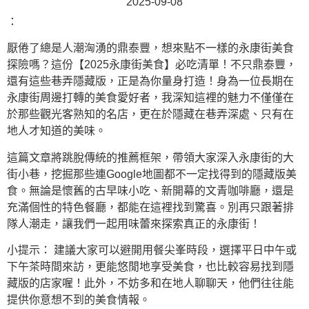
2025-09-08
：
厭倦了總是人潮洶湧的鼎泰豐，想來點不一樣的永康街美食
探險嗎？這份【2025永康街美食】必吃清單！不只鼎泰豐，
還有這些巷弄隱藏版，正是為你量身打造！身為一位長期在
永康街周邊打轉的美食愛好者，我深知這裡的魅力不僅僅在
於那些觀光客熟知的名店，更在於隱藏在巷弄深處、只有在
地人才知道的美味。
這篇文章將跳脫傳統的推薦框架，帶領大家深入永康街的大
街小巷，挖掘那些連Google地圖都不一定找得到的隱藏版美
食。無論是懷舊的古早味小吃、新開幕的文青咖啡廳，還是
充滿個性的特色餐廳，都能在這裡找到驚喜。別再只跟著排
隊人潮走，讓我們一起用味蕾來探索真正的永康街！
小提示： 建議大家可以避開用餐尖峯時段，選擇平日中午或
下午茶時間來訪，更能悠閒地享受美食，也比較容易找到隱
藏版的店家喔！此外，不妨多和在地人聊聊天，他們往往能
提供你意想不到的美食情報。