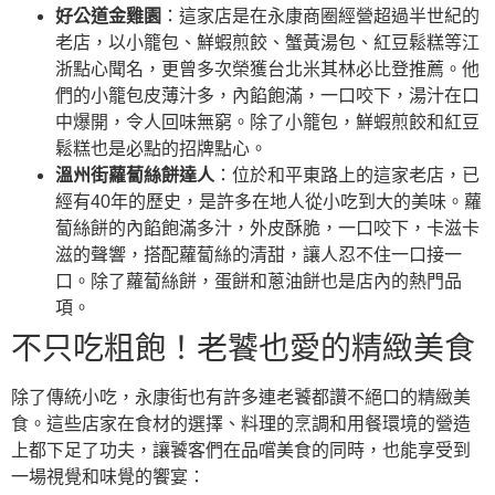
好公道金雞園
：這家店是在永康商圈經營超過半世紀的
老店，以小籠包、鮮蝦煎餃、蟹黃湯包、紅豆鬆糕等江
浙點心聞名，更曾多次榮獲台北米其林必比登推薦。他
們的小籠包皮薄汁多，內餡飽滿，一口咬下，湯汁在口
中爆開，令人回味無窮。除了小籠包，鮮蝦煎餃和紅豆
鬆糕也是必點的招牌點心。
溫州街蘿蔔絲餅達人
：位於和平東路上的這家老店，已
經有40年的歷史，是許多在地人從小吃到大的美味。蘿
蔔絲餅的內餡飽滿多汁，外皮酥脆，一口咬下，卡滋卡
滋的聲響，搭配蘿蔔絲的清甜，讓人忍不住一口接一
口。除了蘿蔔絲餅，蛋餅和蔥油餅也是店內的熱門品
項。
不只吃粗飽！老饕也愛的精緻美食
除了傳統小吃，永康街也有許多連老饕都讚不絕口的精緻美
食。這些店家在食材的選擇、料理的烹調和用餐環境的營造
上都下足了功夫，讓饕客們在品嚐美食的同時，也能享受到
一場視覺和味覺的饗宴：