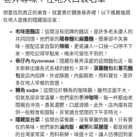
想要找到真正的美食，就要勇於鑽進巷弄裡！以下推薦幾間
在地人激推的隱藏版店家：
老味道麵店：
這間沒有招牌的麵店，是許多老永康人的
共同回憶。他們家的
陽春麵
和
麻醬麵
，簡單卻不失美
味，搭配店家自製的
辣椒
，更是讓人一口接一口停不下
來。想吃記得早點來，晚來可是吃不到的！
巷仔內 булочная：
隱藏在巷弄深處的這間麵包店，每
天新鮮出爐各式各樣的麵包。其中，
菠蘿麵包
和
蔥花麵
包
是店內招牌，外皮酥脆，內餡鬆軟，用料實在，是許
多在地人早餐的首選。
轉角 кафе：
這間位於轉角的咖啡廳，雖然店面不大，
但氣氛卻非常溫馨。他們家的
手沖咖啡
，每一杯都由老
闆親自沖泡，香氣濃鬱，口感滑順。此外，店內還有提
供一些輕食和甜點，非常適合悠閒的下午茶時光。
隱藏版台菜：
這間台菜餐廳，沒有華麗的裝潢，只有實
在的美味。他們家的
滷肉飯
、
鹹粥
和
菜脯蛋
，都是經典
的台灣家常菜，用料新鮮，味道十足，讓人彷彿回到家