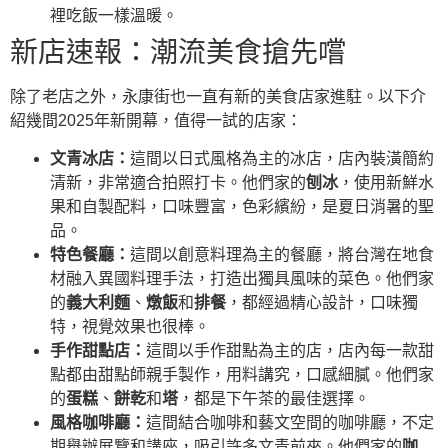
裡吃飯一樣溫暖。
新店速報：潮流美食搶先嚐
除了老店之外，永康街也一直有新的美食店家進駐。以下介
紹幾間2025年新開幕，值得一試的店家：
文青冰店：
這間以日式風格為主的冰店，店內裝潢簡約
清新，非常適合拍照打卡。他們家的
刨冰
，使用新鮮水
果和自製配料，口味豐富，色彩繽紛，是夏日消暑的聖
品。
特色餐廳：
這間以創意料理為主的餐廳，將台灣在地食
材融入異國料理手法，打造出獨具風味的菜色。他們家
的
義大利麵
、
燉飯
和
排餐
，都經過精心設計，口味獨
特，視覺效果也很棒。
手作甜點店：
這間以手作甜點為主的店，店內每一款甜
點都由甜點師親手製作，用料講究，口感細膩。他們家
的
蛋糕
、
餅乾
和
塔
，都是下午茶的最佳選擇。
風格咖啡廳：
這間結合咖啡和藝文空間的咖啡廳，不定
期舉辦展覽和講座，吸引許多文青前來。他們家的
咖