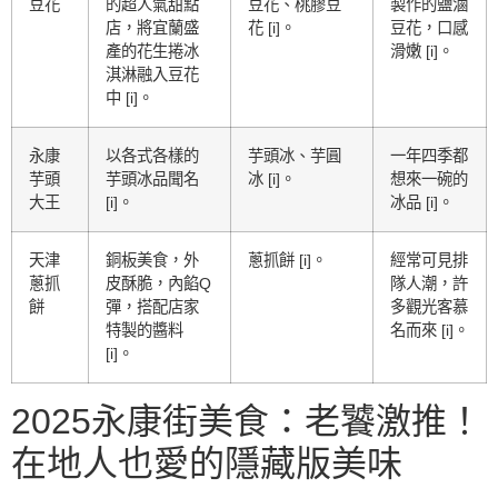
豆花
的超人氣甜點
豆花、桃膠豆
製作的鹽滷
店，將宜蘭盛
花 [i]。
豆花，口感
產的花生捲冰
滑嫩 [i]。
淇淋融入豆花
中 [i]。
永康
以各式各樣的
芋頭冰、芋圓
一年四季都
芋頭
芋頭冰品聞名
冰 [i]。
想來一碗的
大王
[i]。
冰品 [i]。
天津
銅板美食，外
蔥抓餅 [i]。
經常可見排
蔥抓
皮酥脆，內餡Q
隊人潮，許
餅
彈，搭配店家
多觀光客慕
特製的醬料
名而來 [i]。
[i]。
2025永康街美食：老饕激推！
在地人也愛的隱藏版美味