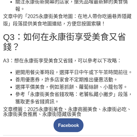
關注永康街新開幕的店家，搶先品嚐最新鮮的美食情
報。
文章中的「2025永康街美食地圖：在地人帶你吃遍巷弄隱藏
版」段落提供美食地圖連結，方便您按圖索驥！
Q3：如何在永康街享受美食又省
錢？
A3：想在永康街享受美食又省錢，可以參考以下攻略：
避開用餐尖峯時段，選擇平日中午或下午茶時間前往。
善用優惠券，許多店家會不定期推出優惠活動。
選擇平價美食，例如蔥抓餅、蘿蔔絲餅、小籠包等。
參考「永康街美食省錢攻略：老饕私藏小撇步」段落，
獲取更多省錢資訊。
文章標籤：
2025永康街美食
、
永康商圈美食
、
永康街必吃
、
永康街美食推薦
、
永康街隱藏版美食
Facebook