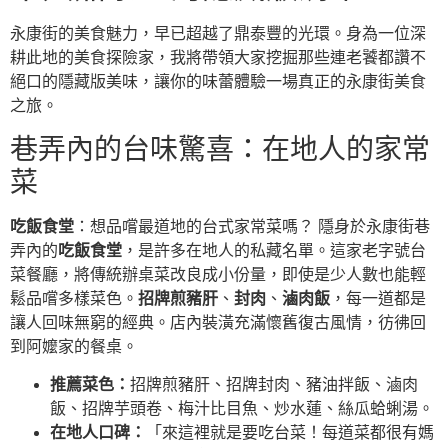
永康街的美食魅力，早已超越了鼎泰豐的光環。身為一位深
耕此地的美食探險家，我將帶領大家挖掘那些連老饕都讚不
絕口的隱藏版美味，讓你的味蕾體驗一場真正的永康街美食
之旅。
巷弄內的台味驚喜：在地人的家常
菜
吃飯食堂
：想品嚐最道地的台式家常菜嗎？ 隱身於永康街巷
弄內的
吃飯食堂
，是許多在地人的私藏名單。這家老字號台
菜餐廳，將傳統辦桌菜改良成小份量，即使是少人數也能輕
鬆品嚐多樣菜色。
招牌煎豬肝
、
封肉
、
滷肉飯
，每一道都是
讓人回味無窮的經典。店內裝潢充滿懷舊復古風情，彷彿回
到阿嬤家的餐桌。
推薦菜色：
招牌煎豬肝、招牌封肉、豬油拌飯、滷肉
飯、招牌芋頭卷、梅汁比目魚、炒水蓮、絲瓜蛤蜊湯。
在地人口碑：
「來這裡就是要吃台菜！每道菜都很有媽