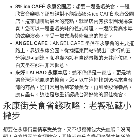
8% ice CAFÉ 永康公園店
：想要一邊品嚐美食，一邊
欣賞音樂嗎？那您絕對不能錯過8% ice CAFÉ 永康公園
店。這家咖啡廳最大的亮點，就是店內有弦樂團現場演
奏！您可以一邊品嚐美味的義式料理，一邊欣賞高水準
的弦樂演奏，享受一場充滿藝術氣息的饗宴。
ANGEL CAFE
：ANGEL CAFE 坐落在永康街的主要道
路上，靠近永康公園。從捷運東門站5號出口步行約五
分鐘即可到達。咖啡廳內設有自然景觀的天井座位區，
白天坐在那裡非常愜意。
來好 LAI HAO 永康本店
：這不僅僅是一家店，更是精
選台灣道地風味的櫥窗。您可以在這裡找到95%來自台
灣的商品，從日常用品到茶葉美食，再到美妝保養品，
應有盡有。這也是您重新認識台灣好物的絕佳機會。
永康街美食省錢攻略：老饕私藏小
撇步
想要在永康街盡情享受美食，又不想讓荷包大失血嗎？沒問
題！身為資深美食探險家，我這就來分享幾個老饕才知道的