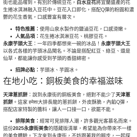
街也能品嚐到。有別於傳統豆花，
白水豆花
將宜蘭盛產的花
生捲冰淇淋融入豆花中。豆花入口即化，搭配Q彈的粉圓和濃
鬱的花生香氣，口感豐富有層次。
特色推薦：
使用山泉水製作的鹽滷豆花，口感滑嫩。
人氣品項：
花生捲冰淇淋豆花、桃膠豆花。
永康芋頭大王
：一年四季都想來一碗的冰品！
永康芋頭大王
以各式各樣的芋頭冰品聞名。不論是搭配紅豆、綠豆、還是
仙草，都能讓你感受到芋頭的香甜綿密。
招牌必點：
芋頭冰、芋圓冰。
在地小吃：銅板美食的幸福滋味
天津蔥抓餅
：說到永康街的銅板美食，絕對不能少了
天津蔥
抓餅
。這家 हमेशा大排長龍的蔥抓餅，外皮酥脆，內餡Q彈，
搭配店家特製的醬料，讓人一口接一口，欲罷不能。
排隊美食：
經常可見排隊人潮，許多觀光客慕名而來。
這份
2025永康街美食
的隱藏版清單，希望能為你帶來不一樣
的美食體驗。下次來到永康街，不妨跟著我的腳步，一起探