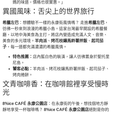
媽的味道，價格也很實惠。」
異國風味：舌尖上的世界旅行
希臘左巴
：想體驗不一樣的永康街風情嗎？ 走進
希臘左巴
，
彷彿一秒來到浪漫的希臘小島。這家台灣最早開設的希臘餐
廳，以地中海美食為主打，將店內營造成充滿人文、音樂、
美食的多元環境。
羊肉派
、
烤花枝鑲馬鈴薯拌飯
、
起司茄
子
，每一道都充滿濃濃的希臘風情。
特色推薦：
店內藍白色的裝潢，讓人彷彿置身於聖托里
尼島。
饕客必點：
羊肉派、烤花枝鑲馬鈴薯拌飯、起司茄子、
烤肉捲餅。
文青咖啡香：在咖啡館裡享受慢時
光
8%ice CAFÉ 永康公園店
：在永康街的午後，想找個地方靜
靜地享受一杯咖啡嗎？
8%ice CAFÉ 永康公園店
絕對是你的