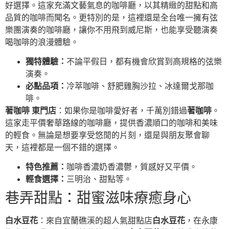
好選擇。這家充滿文藝氣息的咖啡廳，以其精緻的甜點和高
品質的咖啡而聞名。更特別的是，這裡還是全台唯一擁有弦
樂團演奏的咖啡廳，讓你不用飛到威尼斯，也能享受聽演奏
喝咖啡的浪漫體驗。
獨特體驗：
不論平假日，都有機會欣賞到高規格的弦樂
演奏。
必點品項：
冷萃咖啡、舒肥雞胸沙拉、冰達爾戈那咖
啡。
著咖啡 東門店
：如果你是咖啡愛好者，千萬別錯過
著咖啡
。
這家走平價奢華路線的咖啡廳，提供香濃順口的咖啡和美味
的輕食。無論是想要享受悠閒的片刻，還是與朋友聚會聊
天，這裡都是一個不錯的選擇。
特色推薦：
咖啡香濃奶香濃鬱，質感好又平價。
輕食選擇：
三明治、甜點等。
巷弄甜點：甜蜜滋味療癒身心
白水豆花
：來自宜蘭礁溪的超人氣甜點店
白水豆花
，在永康