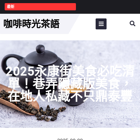
最新
咖啡時光茶語
2025永康街美食必吃清
單！巷弄隱藏版美食，
在地人私藏不只鼎泰豐