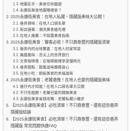
地圖在手，美食任你遨遊
永康街美食地圖哪裡拿？
2025永康街美食：在地人私藏，隱藏版美味大公開！
巷弄尋味：在地人口袋名單
新店速報：潮流美食搶先嚐
在地人推薦：不踩雷美食指南
2025永康街美食：饕客必收！不只鼎泰豐的隱藏版清單
巷弄內的台味驚喜：在地人的家常菜
異國風味：舌尖上的世界旅行
文青咖啡香：在咖啡館裡享受慢時光
巷弄甜點：甜蜜滋味療癒身心
在地小吃：銅板美食的幸福滋味
2025永康街美食：老饕激推！在地人也愛的隱藏版美味
巷仔內才知道！在地人口袋名單大公開
不只吃粗飽！老饕也愛的精緻美食
永康街美食省錢攻略：老饕私藏小撇步
【2025永康街美食】必吃清單！不只鼎泰豐，還有這些巷弄
隱藏版結論
【2025永康街美食】必吃清單！不只鼎泰豐，還有這些巷弄
隱藏版 常見問題快速FAQ