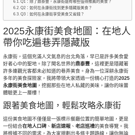
Q1：除了鼎泰豐，永康街還有哪些值得推薦的美食？
Q2：如何在永康街找到更多隱藏版美食？
Q3：如何在永康街享受美食又省錢？
2025永康街美食地圖：在地人
帶你吃遍巷弄隱藏版
永康街，這個充滿人文氣息的台北角落，早已是許多美食愛
好者心中的聖地。除了聞名世界的
鼎泰豐
，這裡更是隱藏著
許多連觀光客都未必知道的巷弄美食。身為一位深耕永康街
多年的美食探險家，我將帶領大家透過一份精心打造的
2025
永康街美食地圖
，挖掘那些在地人私藏的美味，讓你的味蕾
體驗更上一層樓！
跟著美食地圖，輕鬆攻略永康街
這份美食地圖不僅僅是一張標示餐廳位置的簡單地圖，更是
一份結合
在地人口碑
、
新店速報
、
老店巡禮
的美食導覽。我
將根據不同的需求，為大家規劃出多條主題路線，讓你無論