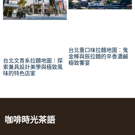
台北重口味拉麵地圖：鬼
金棒與辰拉麵的辛香濃鹹
台北文青系拉麵地圖：探
極致饗宴
索兼具設計美學與極致風
味的特色店家
咖啡時光茶語