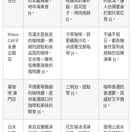
左巴
的希臘餐廳，
枝鑲馬鈴薯拌
的裝潢，讓
地中海美食
飯、起司茄
人彷彿置身
[i]。
子、烤肉捲餅
於聖托里尼
[i]。
島 [i]。
8%ice
充滿文藝氣息
冷萃咖啡、舒
不論平假
CAFÉ
的咖啡廳，精
肥雞胸沙拉、
日，都有機
永康
緻的甜點和高
冰達爾戈那咖
會欣賞到高
公園
品質的咖啡，
啡 [i]。
規格的弦樂
店
全台唯一擁有
演奏 [i]。
弦樂團演奏的
咖啡廳 [i]。
著咖
平價奢華路線
三明治、甜點
咖啡香濃奶
啡 東
的咖啡廳，提
等 [i]。
香濃鬱，質
門店
供香濃順口的
感好又平價
咖啡和美味的
[i]。
輕食 [i]。
白水
來自宜蘭礁溪
花生捲冰淇淋
使用山泉水