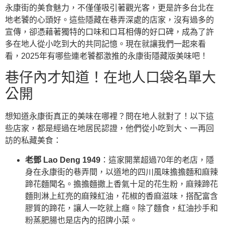
永康街的美食魅力，不僅僅吸引著觀光客，更是許多台北在
地老饕的心頭好。這些隱藏在巷弄深處的店家，沒有過多的
宣傳，卻憑藉著獨特的口味和口耳相傳的好口碑，成為了許
多在地人從小吃到大的共同記憶。現在就讓我們一起來看
看，2025年有哪些連老饕都激推的永康街隱藏版美味吧！
巷仔內才知道！在地人口袋名單大
公開
想知道永康街真正的美味在哪裡？問在地人就對了！以下這
些店家，都是經過在地居民認證，他們從小吃到大、一再回
訪的私藏美食：
老鄧 Lao Deng 1949
：這家開業超過70年的老店，隱
身在永康街的巷弄間，以道地的四川風味擔擔麵和麻辣
蹄花麵聞名。擔擔麵撒上香氣十足的花生粉，麻辣蹄花
麵則淋上紅亮的麻辣紅油，花椒的香麻滋味，搭配富含
膠質的蹄花，讓人一吃就上癮。除了麵食，紅油抄手和
粉蒸肥腸也是店內的招牌小菜。