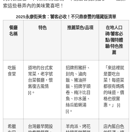
索這些巷弄內的美味驚喜吧！
2025永康街美食：饕客必收！不只鼎泰豐的隱藏版清單
餐廳
特色
推薦菜色/品項
在地人口
名稱
碑/饕客必
點/獨特體
驗/特色推
薦
吃飯
道地的台式家
招牌煎豬肝、
「來這裡就
食堂
常菜，老字號
封肉、滷肉
是要吃台
台菜餐廳，懷
飯、豬油拌
菜！每道菜
舊復古風情
飯、招牌芋頭
都很有媽媽
[i]。
卷、梅汁比目
的味道，價
魚、炒水蓮、
格也很實
絲瓜蛤蜊湯
惠。」 [i]
[i]。
希臘
台灣最早開設
羊肉派、烤花
店內藍白色