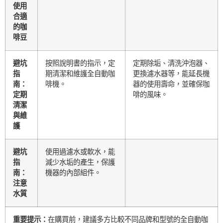
使用
合適
的咖
啡豆
避坑
按照說明書的指示，定
定期除垢、清洗沖泡器、
指
期清潔和維護全自動咖
更換濾水器等，能延長機
南：
啡機。
器的使用壽命，並確保咖
定期
啡的風味。
清潔
與維
護
避坑
使用過濾水或軟水，能
指
減少水垢的產生，保護
南：
機器的內部組件。
注意
水質
重要提示：
在購買前，建議多方比較不同品牌和型號的全自動咖