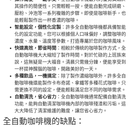
其操作的簡便性。只需輕輕一按，便能自動完成研磨、
壓粉、沖泡等一系列複雜的步驟。即使是咖啡新手，也
能輕鬆製作出一杯香濃的咖啡。
智能設定，個性化定製
：許多全自動咖啡機都具備智能
化的設定功能。您可以根據個人口味偏好，調整咖啡的
濃度、水量、溫度等參數，打造專屬於您的咖啡風味。
快速高效，節省時間
：相較於傳統的咖啡製作方式，全
自動咖啡機大大縮短了製作時間。對於忙碌的上班族來
說，這無疑是一大福音。清晨只需幾分鐘，便能享受到
一杯提神醒腦的咖啡，開啟美好的一天。
多種飲品，一機搞定
：除了製作濃縮咖啡外，許多全自
動咖啡機還能製作卡布奇諾、拿鐵等多種花式咖啡。只
需更換不同的設定，便能輕鬆滿足您不同的咖啡需求。
自動清洗，省心省力
：全自動咖啡機通常配備自動清洗
功能，能夠自動清潔咖啡機內部的咖啡殘渣和污垢。這
大大降低了清潔維護的難度，讓您省心省力。
全自動咖啡機的缺點：