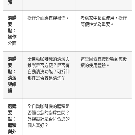
類
選購
操作介面應直觀易懂。
考慮家中長輩使用，操作
要
簡便性尤為重要。
點：
操作
介面
選購
全自動咖啡機的清潔與
這些因素直接影響到您後
要
維護是否方便？是否有
續的使用體驗。
點：
自動清洗功能？可拆卸
清潔
部件是否容易清洗？
與維
護
選購
全自動咖啡機的體積是
要
否適合您的廚房空間？
點：
外觀設計是否符合您的
體積
個人喜好？
與外