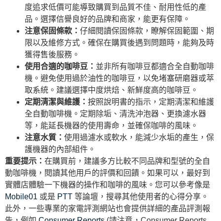
度追求低價可能導致購買到品質不佳、耐用性低的產
品。選擇信譽良好的品牌和商家，能更有保障。
注意保固條款：
仔細閱讀保固條款，瞭解保固範圍、期
限以及維修方式。確保在購買後遇到問題時，能夠及時
獲得售後服務。
使用合適的咖啡豆：
並非所有咖啡豆都適合全自動咖啡
機。避免使用過於油性的咖啡豆，以免堵塞研磨器或萃
取系統。建議選擇中度烘焙、新鮮度高的咖啡豆。
定期清潔與維護：
按照說明書的指示，定期清潔和維護
全自動咖啡機。定期除垢、清洗沖泡器、更換濾水器
等，能延長機器的使用壽命，並確保咖啡的風味。
注意水質：
使用過濾水或軟水，能減少水垢的產生，保
護機器的內部組件。
重要提示：
在購買前，建議多方比較不同品牌和型號的全自
動咖啡機，閱讀其他用戶的評價和回饋。如果可以，最好到
實體店體驗一下機器的操作和咖啡的風味。您可以參考像是
Mobile01
或是
PTT
等論壇，搜尋其他使用者的心得分享。
此外，一些專業的家電評測網站也會提供詳細的產品評測報
告，例如
Consumer Reports
(請注意，Consumer Reports