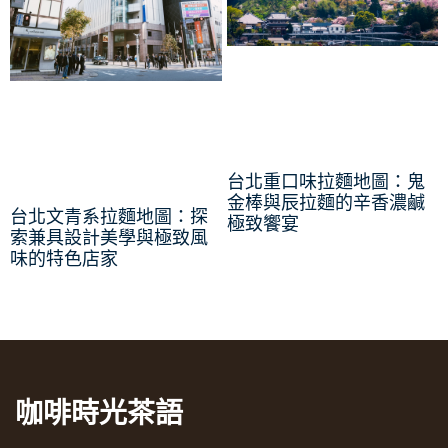
台北重口味拉麵地圖：鬼
金棒與辰拉麵的辛香濃鹹
台北文青系拉麵地圖：探
極致饗宴
索兼具設計美學與極致風
味的特色店家
咖啡時光茶語