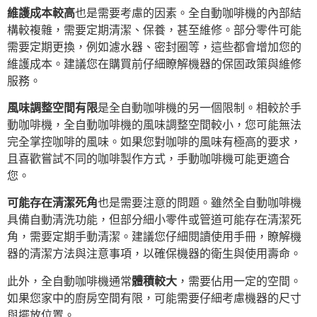
維護成本較高
也是需要考慮的因素。全自動咖啡機的內部結
構較複雜，需要定期清潔、保養，甚至維修。部分零件可能
需要定期更換，例如濾水器、密封圈等，這些都會增加您的
維護成本。建議您在購買前仔細瞭解機器的保固政策與維修
服務。
風味調整空間有限
是全自動咖啡機的另一個限制。相較於手
動咖啡機，全自動咖啡機的風味調整空間較小，您可能無法
完全掌控咖啡的風味。如果您對咖啡的風味有極高的要求，
且喜歡嘗試不同的咖啡製作方式，手動咖啡機可能更適合
您。
可能存在清潔死角
也是需要注意的問題。雖然全自動咖啡機
具備自動清洗功能，但部分細小零件或管道可能存在清潔死
角，需要定期手動清潔。建議您仔細閱讀使用手冊，瞭解機
器的清潔方法與注意事項，以確保機器的衛生與使用壽命。
此外，全自動咖啡機通常
體積較大
，需要佔用一定的空間。
如果您家中的廚房空間有限，可能需要仔細考慮機器的尺寸
與擺放位置。