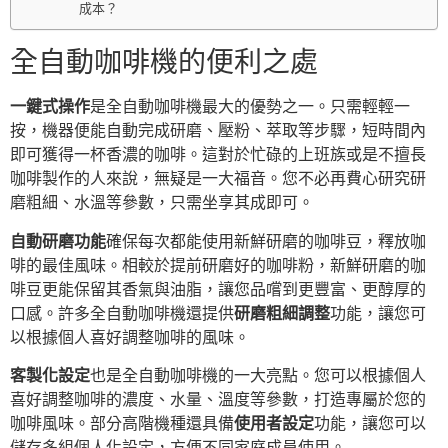
成本？
全自動咖啡機的便利之處
一鍵式操作
是全自動咖啡機最大的優勢之一。只需輕輕一
按，機器便能自動完成研磨、壓粉、萃取等步驟，短時間內
即可獲得一杯香濃的咖啡。這對於忙碌的上班族或是不擅長
咖啡製作的人來說，無疑是一大福音。您不必再費心研究研
磨粗細、水溫等參數，只需坐享其成即可。
自動研磨功能
確保每次都能使用新鮮研磨的咖啡豆，釋放咖
啡的最佳風味。相較於提前研磨好的咖啡粉，新鮮研磨的咖
啡豆更能保留其香氣與油脂，讓您品嚐到更豐富、更醇厚的
口感。許多全自動咖啡機還提供
研磨粗細調整
功能，讓您可
以根據個人喜好調整咖啡的風味。
客製化設定
也是全自動咖啡機的一大亮點。您可以根據個人
喜好調整咖啡的濃度、水量、溫度等參數，打造專屬於您的
咖啡風味。部分高階機種還具備
使用者設定
功能，讓您可以
儲存多組個人化設定，方便不同家庭成員使用。