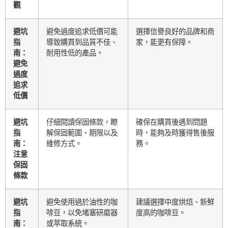
觀
避坑
避免過度追求低價可能
選擇信譽良好的品牌和商
指
導致購買到品質不佳、
家，能更有保障。
南：
耐用性低的產品。
避免
過度
追求
低價
避坑
仔細閱讀保固條款，瞭
確保在購買後遇到問題
指
解保固範圍、期限以及
時，能夠及時獲得售後服
南：
維修方式。
務。
注意
保固
條款
避坑
避免使用過於油性的咖
建議選擇中度烘焙、新鮮
指
啡豆，以免堵塞研磨器
度高的咖啡豆。
南：
或萃取系統。