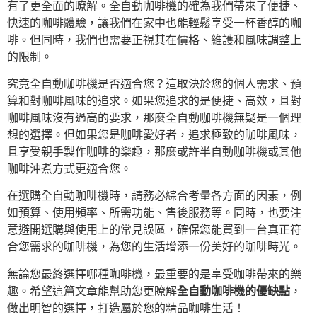
有了更全面的瞭解。全自動咖啡機的確為我們帶來了便捷、
快速的咖啡體驗，讓我們在家中也能輕鬆享受一杯香醇的咖
啡。但同時，我們也需要正視其在價格、維護和風味調整上
的限制。
究竟全自動咖啡機是否適合您？這取決於您的個人需求、預
算和對咖啡風味的追求。如果您追求的是便捷、高效，且對
咖啡風味沒有過高的要求，那麼全自動咖啡機無疑是一個理
想的選擇。但如果您是咖啡愛好者，追求極致的咖啡風味，
且享受親手製作咖啡的樂趣，那麼或許半自動咖啡機或其他
咖啡沖煮方式更適合您。
在選購全自動咖啡機時，請務必綜合考量各方面的因素，例
如預算、使用頻率、所需功能、售後服務等。同時，也要注
意避開選購與使用上的常見誤區，確保您能買到一台真正符
合您需求的咖啡機，為您的生活增添一份美好的咖啡時光。
無論您最終選擇哪種咖啡機，最重要的是享受咖啡帶來的樂
趣。希望這篇文章能幫助您更瞭解
全自動咖啡機的優缺點
，
做出明智的選擇，打造屬於您的精品咖啡生活！