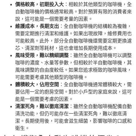
價格較高，初期投入大
：相較於其他類型的咖啡機，全
自動咖啡機的價格通常較高。對於預算有限的消費者來
說，這可能是一個需要考量的因素。
維護成本，長期支出
：全自動咖啡機的結構較為複雜，
需要定期進行清潔和維護。如果出現故障，維修費用也
可能較高。此外，部分全自動咖啡機還需要定期更換濾
芯、清潔劑等耗材，這也會增加長期使用成本。
風味受限，難以精細調整
：雖然全自動咖啡機可以調整
咖啡的濃度、水量等參數，但相較於半自動咖啡機，其
風味調整的自由度較低。如果您追求極致的咖啡風味，
可能需要考慮其他類型的咖啡機。
體積較大，佔用空間
：全自動咖啡機通常體積較大，需
要佔用一定的廚房空間。對於小戶型的家庭來說，這可
能是一個需要考慮的因素。
清潔死角，難以徹底清潔
：雖然全自動咖啡機配備自動
清洗功能，但仍可能存在一些清潔死角，難以徹底清
潔。長期使用後，可能會滋生細菌，影響咖啡的口感和
衛生。