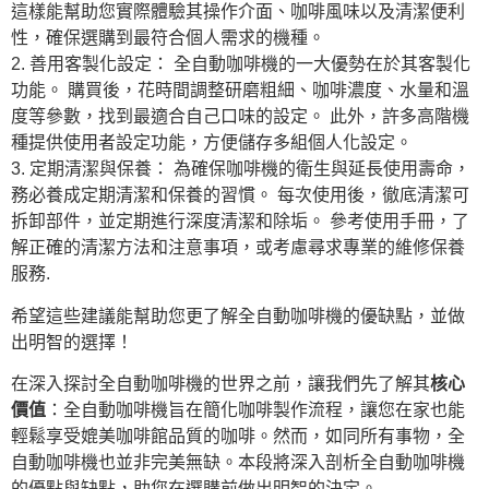
這樣能幫助您實際體驗其操作介面、咖啡風味以及清潔便利
性，確保選購到最符合個人需求的機種。
2. 善用客製化設定： 全自動咖啡機的一大優勢在於其客製化
功能。 購買後，花時間調整研磨粗細、咖啡濃度、水量和溫
度等參數，找到最適合自己口味的設定。 此外，許多高階機
種提供使用者設定功能，方便儲存多組個人化設定。
3. 定期清潔與保養： 為確保咖啡機的衛生與延長使用壽命，
務必養成定期清潔和保養的習慣。 每次使用後，徹底清潔可
拆卸部件，並定期進行深度清潔和除垢。 參考使用手冊，了
解正確的清潔方法和注意事項，或考慮尋求專業的維修保養
服務.
希望這些建議能幫助您更了解全自動咖啡機的優缺點，並做
出明智的選擇！
在深入探討全自動咖啡機的世界之前，讓我們先了解其
核心
價值
：全自動咖啡機旨在簡化咖啡製作流程，讓您在家也能
輕鬆享受媲美咖啡館品質的咖啡。然而，如同所有事物，全
自動咖啡機也並非完美無缺。本段將深入剖析全自動咖啡機
的優點與缺點，助您在選購前做出明智的決定。