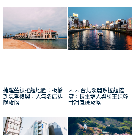
捷運藍線拉麵地圖：板橋
2026台北淡麗系拉麵鑑
到忠孝復興，人氣名店排
賞：長生塩人與勝王純粹
隊攻略
甘甜風味攻略