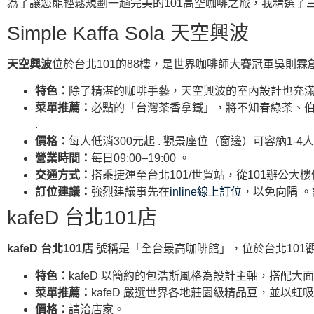
為了讓您能輕鬆規劃一趟完美的101高空咖啡之旅，我精選了
Simple Kaffa Sola 天空興波
天空興波
位於台北101的88樓，是世界咖啡師大賽冠軍吳則
特色：
除了精湛的咖啡手藝，天空興波的室內設計也充滿
菜單推薦：
必點的「台灣茶香拿鐵」，將不知春綠茶、伯
.
價格：
每人低消300元起 . 觀景座位（窗邊）可容納1-4人
營業時間：
每日09:00–19:00 。
交通方式：
搭乘捷運至台北101/世貿站，從101辦公大
訂位建議：
強烈建議事先在
inline線上訂位
，以免向隅 
kafeD 台北101店
kafeD 台北101店
號稱是「全台最高咖啡館」，位於台北101
特色：
kafeD 以簡約的包浩斯風格為設計主軸，搭配
菜單推薦：
kafeD 嚴選世界各地莊園級精品豆，並以
價格：
請洽店家。