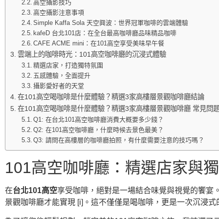
高空攝影技巧
高空攝影注意事項
Simple Kaffa Sola 天空興波：世界冠軍咖啡的雲端體驗
kafeD 台北101店：在全台最高咖啡廳品味精品咖啡
CAFE ACME mini：在101高空享受美味早午餐
雲端上的咖啡時光：101高空咖啡廳的沉浸式體驗
精選店家，打造獨特氛圍
五感體驗，全面提升
攝影愛好者的天堂
在101高空喝咖啡是什麼體驗？精選3家高樓層景觀咖啡廳結論
在101高空喝咖啡是什麼體驗？精選3家高樓層景觀咖啡廳 常見問題
Q1: 在台北101高空咖啡廳消費大概要多少錢？
Q2: 在101高空咖啡廳，什麼時候去景色最美？
Q3: 請問在高樓層的咖啡廳拍照，有什麼需要注意的技巧嗎？
101高空咖啡廳：精選店家與
在
台北101高空
享受咖啡，絕對是一場結合味覺與視覺的饗宴。
景觀咖啡廳才能實現 [i]。這不僅僅是喝咖啡，更是一次沉