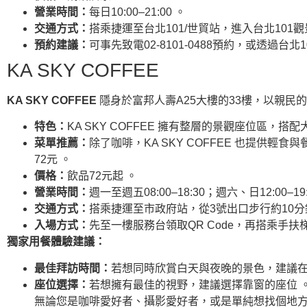
營業時間：
每日10:00–21:00 。
交通方式：
搭乘捷運至台北101/世貿站，進入台北101觀
預約建議：
可事先致電02-8101-0488預約，或透過
KA SKY COFFEE
KA SKY COFFEE
隱身於富邦人壽A25大樓的33樓，以親民
特色：
KA SKY COFFEE 擁有整層的景觀座位區
菜單推薦：
除了咖啡，KA SKY COFFEE 也提
72元 。
價格：
飲品72元起 。
營業時間：
週一至週五08:00–18:30；週六、日12:00–19:
交通方式：
搭乘捷運至市政府站，從3號出口步行約10分
入場方式：
先至一樓服務台領取QR Code，再搭乘手扶梯
獨家用餐體驗建議：
最佳拜訪時間：
若想同時欣賞白天與夜晚的景色，建議在
座位選擇：
若想擁有最佳的視野，建議選擇靠窗的座位 
無論您是咖啡愛好者、攝影愛好者，或是單純想找個地方