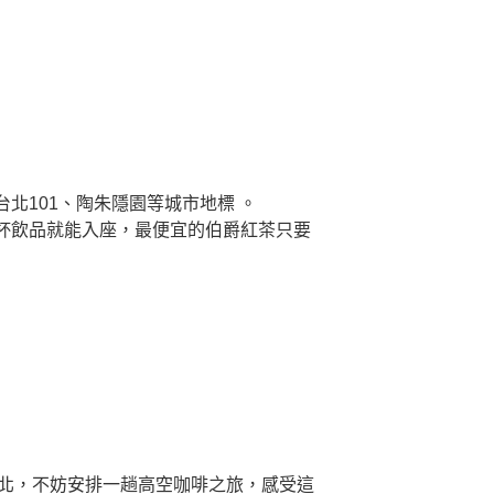
台北101、陶朱隱園等城市地標 。
點一杯飲品就能入座，最便宜的伯爵紅茶只要
台北，不妨安排一趟高空咖啡之旅，感受這