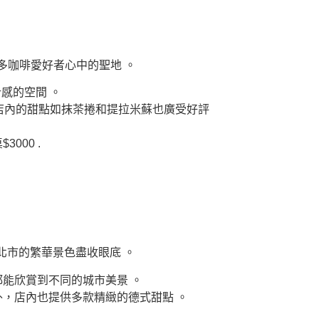
多咖啡愛好者心中的聖地 。
感的空間 。
店內的甜點如抹茶捲和提拉米蘇也廣受好評
000 .
北市的繁華景色盡收眼底 。
都能欣賞到不同的城市美景 。
外，店內也提供多款精緻的德式甜點 。