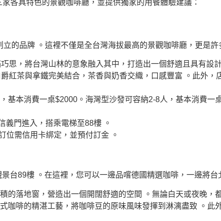
三家各具特色的景觀咖啡廳，並提供獨家的用餐體驗建議：
霖創立的品牌 。這裡不僅是全台灣海拔最高的景觀咖啡廳，更是許
巧思，將台灣山林的意象融入其中，打造出一個舒適且具有設計
爵紅茶與拿鐵完美結合，茶香與奶香交織，口感豐富 。此外，
，基本消費一桌$2000。海灣型沙發可容納2-8人，基本消費一桌$3
樓信義門進入，搭乘電梯至88樓 。
。訂位需信用卡綁定，並預付訂金 。
觀景台89樓 。在這裡，您可以一邊品嚐德國精選咖啡，一邊將台
大面積的落地窗，營造出一個開闊舒適的空間 。無論白天或夜晚，
虹吸式咖啡的精湛工藝，將咖啡豆的原味風味發揮到淋漓盡致 。此