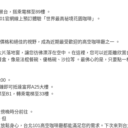
景台，搭乘電梯至89樓 。
台北101官網線上預訂體驗「世界最高祕境花園咖啡」。
的價格和絕佳的視野，成為近期最受歡迎的高空咖啡廳之一 。
，搭配大片落地窗，讓您彷彿漂浮在空中 。在這裡，您可以近距離欣賞
供輕食與餐盒，像是法棍餐碗、優格碗、沙拉等 。最佛心的是，只要
00 。
鐘即可抵達富邦A25大樓 。
至B1，轉乘電梯至33樓 。
傍晚時分前往 。
。但
放鬆身心，台北101高空咖啡廳都能滿足您的需求。下次來到