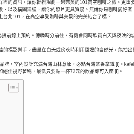
詳盡的資訊，讓你輕鬆規劃一趟完美的101高空咖啡之旅。更重
數、以及構圖建議，讓你的照片更具質感。無論你是咖啡愛好者
台北101，在高空享受咖啡與美景的完美結合了嗎？
務必提前線上預約。傍晚時分前往，有機會同時欣賞白天與夜晚的城市
佳的攝影幫手。盡量在白天或傍晚時利用窗邊的自然光，能拍出更具
界咖啡冠軍品牌，室內設計充滿台灣山林意象，必點台灣茶香拿鐵 [i]。k
價格和絕佳視野著稱，最低只要點一杯72元的飲品即可入座 [i]。