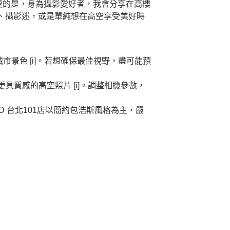
要的是，身為攝影愛好者，我會分享在高樓
、攝影迷，或是單純想在高空享受美好時
景色 [i]。若想確保最佳視野，盡可能預
質感的高空照片 [i]。調整相機參數，
afeD 台北101店以簡約包浩斯風格為主，嚴