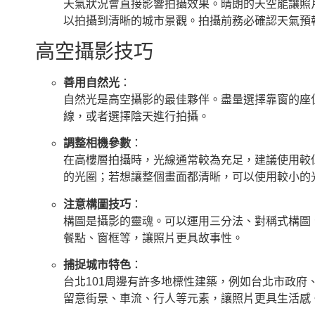
天氣狀況會直接影響拍攝效果。晴朗的天空能讓照片
以拍攝到清晰的城市景觀。拍攝前務必確認天氣預
高空攝影技巧
善用自然光
：
自然光是高空攝影的最佳夥伴。盡量選擇靠窗的座
線，或者選擇陰天進行拍攝。
調整相機參數
：
在高樓層拍攝時，光線通常較為充足，建議使用較低
的光圈；若想讓整個畫面都清晰，可以使用較小的光圈
注意構圖技巧
：
構圖是攝影的靈魂。可以運用三分法、對稱式構圖
餐點、窗框等，讓照片更具故事性。
捕捉城市特色
：
台北101周邊有許多地標性建築，例如台北市政
留意街景、車流、行人等元素，讓照片更具生活感