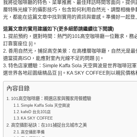
我將從咖啡廳的特色、菜單推薦、最佳拜訪時間等面向，提供
層特殊光線下的攝影技巧，包含如何利用自然光、調整相機參
光，都能在這篇文章中找到實用的資訊與靈感。準備好一起登上
這篇文章的實用建議如下(更多細節請繼續往下閱讀)
1. 提前預約，選對時間：熱門的101高空咖啡廳一位難求，
訂靠窗座位 [i]。
2. 善用自然光，捕捉高空美景：在高樓層咖啡廳，自然光是最
適當提高ISO，能應對室內光線不足的問題 [i]。
3. 特色店家體驗：Simple Kaffa Sola 天空興波是世
選世界各地莊園級精品豆 [i]。KA SKY COFFEE則以親民
內容目錄
101高空咖啡廳：精選店家與獨家用餐體驗
Simple Kaffa Sola 天空興波
kafeD 台北101店
KA SKY COFFEE
高空攝影祕訣：在101捕捉台北城市之美
高空攝影準備