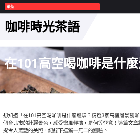
最新
咖啡時光茶語
在101高空喝咖啡是什
想知道「在101高空喝咖啡是什麼體驗？精選3家高樓層景觀
個台北市的壯麗景色，感受微風輕拂，是何等愜意！這篇文章將
捉令人驚艷的美照，紀錄下這獨一無二的體驗。