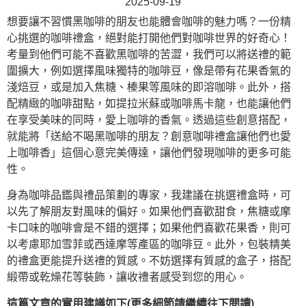
2025-09-19
想要讓不習慣黑咖啡的朋友也能體會咖啡的魅力嗎？一份精
心挑選的咖啡禮盒，絕對能打開他們對咖啡世界的好奇心！
考量到他們可能不喜歡黑咖啡的苦澀，我們可以將送禮的範
圍擴大，例如選擇風味獨特的咖啡豆，像是帶有花果香氣的
淺焙豆，或是加入焦糖、榛果等風味的即溶咖啡。此外，搭
配精緻的咖啡甜點，如提拉米蘇或咖啡馬卡龍，也能讓他們
在享受美味的同時，愛上咖啡的香氣。透過這些創意搭配，
就能將「送給不喝黑咖啡的朋友？創意咖啡禮盒讓他們也愛
上咖啡香」這個心意完美傳達，讓他們發現咖啡的更多可能
性。
身為咖啡品鑑與禮品策劃的專家，我建議在挑選禮盒時，可
以先了解朋友對風味的偏好。如果他們喜歡甜食，焦糖或摩
卡口味的咖啡會是不錯的選擇；如果他們喜歡花果香，則可
以考慮耶加雪菲或西達摩等產區的咖啡豆。此外，包裝精美
的禮盒更能提升送禮的質感。不妨選擇有質感的盒子，搭配
緞帶或乾燥花等裝飾，讓收禮者感受到您的用心。
這篇文章的實用建議如下(更多細節請繼續往下閱讀)