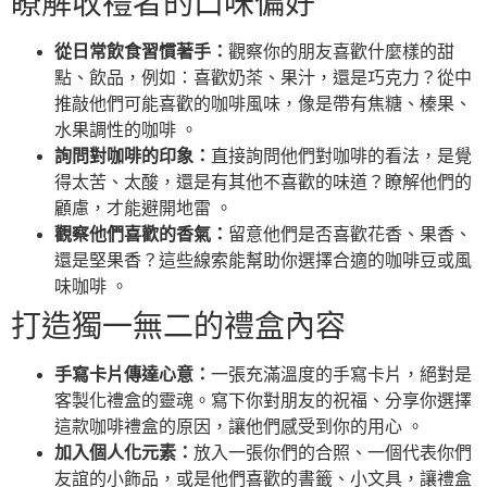
瞭解收禮者的口味偏好
從日常飲食習慣著手：
觀察你的朋友喜歡什麼樣的甜
點、飲品，例如：喜歡奶茶、果汁，還是巧克力？從中
推敲他們可能喜歡的咖啡風味，像是帶有焦糖、榛果、
水果調性的咖啡 。
詢問對咖啡的印象：
直接詢問他們對咖啡的看法，是覺
得太苦、太酸，還是有其他不喜歡的味道？瞭解他們的
顧慮，才能避開地雷 。
觀察他們喜歡的香氣：
留意他們是否喜歡花香、果香、
還是堅果香？這些線索能幫助你選擇合適的咖啡豆或風
味咖啡 。
打造獨一無二的禮盒內容
手寫卡片傳達心意：
一張充滿溫度的手寫卡片，絕對是
客製化禮盒的靈魂。寫下你對朋友的祝福、分享你選擇
這款咖啡禮盒的原因，讓他們感受到你的用心 。
加入個人化元素：
放入一張你們的合照、一個代表你們
友誼的小飾品，或是他們喜歡的書籤、小文具，讓禮盒