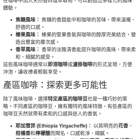
在咖啡中加入天然香料或萃取物，可以創造出多樣化的風味
體驗。
焦糖風味：
焦糖的香甜能中和咖啡的苦味，帶來溫暖、
舒適的口感。
榛果風味：
榛果的堅果香氣與咖啡的醇厚完美結合，營
造出豐富的層次感。
香草風味：
香草的淡雅清香能提升咖啡的風味，帶來柔
和、細膩的感受。
這些風味咖啡通常以
即溶咖啡
或
濾掛咖啡
的形式呈現，方便
沖泡，讓收禮者輕鬆享受。
產區咖啡：探索更多可能性
除了風味咖啡，選擇
特定產區的咖啡豆
也是一種巧妙的策
略。不同產區的咖啡豆，擁有獨特的風味特徵，有些產區的
咖啡豆天然就帶有柔和的口感與迷人的香氣。
耶加雪菲 (Ethiopia Yirgacheffe)：
以其明亮的
花香
、
柑橘香
和
檸檬酸
而聞名，口感乾淨、細膩。