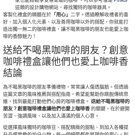
家也能輕鬆享受專業級的咖啡 。可以參考像是
Pinkoi
這類的設計購物網站，尋找獨特的咖啡器具。
客製化禮盒的精髓在於
「用心」
二字。透過瞭解收禮者的喜
好、加入個人化元素、以及善用咖啡以外的搭配，你就能打
造出獨一無二的咖啡禮盒，讓不喝黑咖啡的朋友也能愛上咖
啡的香醇魅力！
送給不喝黑咖啡的朋友？創意
咖啡禮盒讓他們也愛上咖啡香
結論
為不喝黑咖啡的朋友準備禮物，常常讓人傷透腦筋。但透過
這篇文章的風味推薦與搭配指南，希望能幫助你跳脫傳統思
維，找到最能打動他們心房的咖啡禮盒。
送給不喝黑咖啡的
朋友？創意咖啡禮盒讓他們也愛上咖啡香
的關鍵，在於避開
苦澀、強調風味、以及加入滿滿的個人心意。
從選擇風味獨特的咖啡豆、搭配精緻的甜點、到加入各種提
升品嚐樂趣的加分小物，每一個細節都能展現你的用心。別