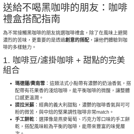
送給不喝黑咖啡的朋友：咖啡
禮盒搭配指南
為不常接觸黑咖啡的朋友挑選咖啡禮盒，除了在風味上避開
濃烈的苦味，更重要的是透過
創意的搭配
，讓他們體驗到咖
啡的多樣魅力。
1. 咖啡豆/濾掛咖啡 + 甜點的完美
組合
瑪德蓮/費南雪
：這類法式小點帶有濃鬱的奶油香氣，搭
配帶有花果香的淺焙咖啡，能平衡咖啡的微酸，讓整體
口感更溫潤。
提拉米蘇
：經典的義大利甜點，濃鬱的咖啡香氣與可可
粉的微苦，與中焙的堅果調性咖啡非常match。
手工餅乾
：選擇像是燕麥葡萄、巧克力等口味的手工餅
乾，搭配風味較為平衡的咖啡，能帶來豐富的味覺層
次。