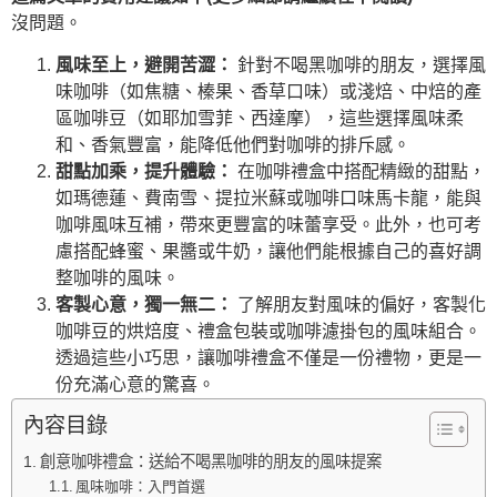
沒問題。
風味至上，避開苦澀：
針對不喝黑咖啡的朋友，選擇風
味咖啡（如焦糖、榛果、香草口味）或淺焙、中焙的產
區咖啡豆（如耶加雪菲、西達摩），這些選擇風味柔
和、香氣豐富，能降低他們對咖啡的排斥感。
甜點加乘，提升體驗：
在咖啡禮盒中搭配精緻的甜點，
如瑪德蓮、費南雪、提拉米蘇或咖啡口味馬卡龍，能與
咖啡風味互補，帶來更豐富的味蕾享受。此外，也可考
慮搭配蜂蜜、果醬或牛奶，讓他們能根據自己的喜好調
整咖啡的風味。
客製心意，獨一無二：
了解朋友對風味的偏好，客製化
咖啡豆的烘焙度、禮盒包裝或咖啡濾掛包的風味組合。
透過這些小巧思，讓咖啡禮盒不僅是一份禮物，更是一
份充滿心意的驚喜。
內容目錄
創意咖啡禮盒：送給不喝黑咖啡的朋友的風味提案
風味咖啡：入門首選