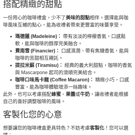
搭配精緻的甜點
一份用心的咖啡禮盒，少不了
美味的甜點
相伴。選擇能與咖
啡風味互補的點心，能為收禮者帶來更豐富的味蕾享受。
瑪德蓮 (Madeleine)：
帶有淡淡的檸檬香氣，口感鬆
軟，能與咖啡的醇厚完美融合。
費南雪 (Financier)：
口感濕潤、帶有焦糖香氣，能與
咖啡的苦甜相互襯託。
提拉米蘇 (Tiramisu)：
經典的義大利甜點，咖啡的香氣
與 Mascarpone 起司的滑順完美結合。
咖啡口味馬卡龍 (Coffee Macaron)：
精緻小巧，口感
豐富，能為咖啡體驗增添一絲趣味。
此外，也可以考慮搭配
蜂蜜
、
果醬
或
牛奶
，讓收禮者能根據
自己的喜好調整咖啡的風味。
客製化您的心意
想要讓您的咖啡禮盒更具特色？不妨考慮
客製化
！您可以選