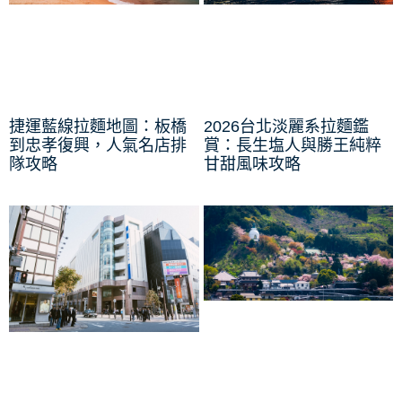
捷運藍線拉麵地圖：板橋
2026台北淡麗系拉麵鑑
到忠孝復興，人氣名店排
賞：長生塩人與勝王純粹
隊攻略
甘甜風味攻略