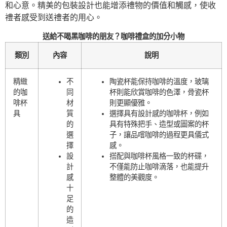
和心意。精美的包裝設計也能增添禮物的價值和觸感，使收
禮者感受到送禮者的用心。
送給不喝黑咖啡的朋友？咖啡禮盒的加分小物
類別
內容
說明
精緻
不
陶瓷杯能保持咖啡的溫度，玻璃
的咖
同
杯則能欣賞咖啡的色澤，骨瓷杯
啡杯
材
則更顯優雅。
具
質
選擇具有設計感的咖啡杯，例如
的
具有特殊把手、造型或圖案的杯
選
子，讓品嚐咖啡的過程更具儀式
擇
感。
設
搭配與咖啡杯風格一致的杯碟，
計
不僅能防止咖啡滴落，也能提升
感
整體的美觀度。
十
足
的
造