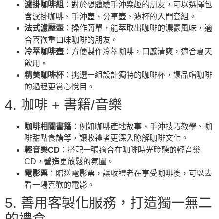
濾掛咖啡組
：對於想體驗手沖樂趣的朋友，可以選擇包
含濾掛咖啡、手沖壺、分享壺、濾杯的入門套組。
法式濾壓壺
：操作簡單，能萃取出咖啡的濃鬱風味，適
合喜歡重口味咖啡的朋友。
冷萃咖啡壺
：方便製作冷萃咖啡，口感清爽，適合夏天
飲用。
精美咖啡杯
：挑選一組設計獨特的咖啡杯，讓品嚐咖啡
的過程更賞心悅目。
4. 咖啡 + 書籍/音樂
咖啡相關書籍
：例如咖啡產地故事、手沖技巧教學、咖
啡甜點食譜等，讓收禮者更深入瞭解咖啡文化。
輕音樂CD
：搭配一張適合在咖啡時光聆聽的輕音樂
CD，營造更放鬆的氛圍。
電影票
：贈送電影票，讓收禮者在享受咖啡後，可以去
看一場喜歡的電影。
5. 善用客製化服務，打造獨一無二