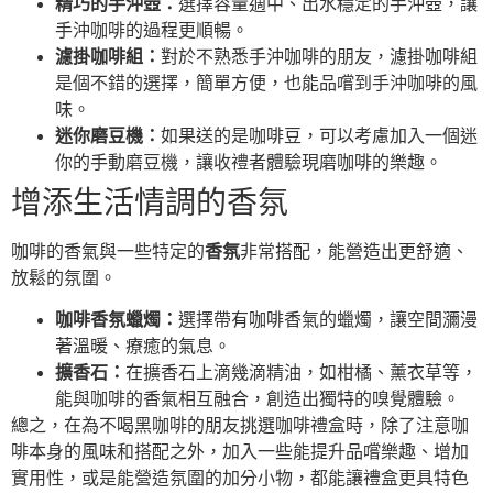
精巧的手沖壺：
選擇容量適中、出水穩定的手沖壺，讓
手沖咖啡的過程更順暢。
濾掛咖啡組：
對於不熟悉手沖咖啡的朋友，濾掛咖啡組
是個不錯的選擇，簡單方便，也能品嚐到手沖咖啡的風
味。
迷你磨豆機：
如果送的是咖啡豆，可以考慮加入一個迷
你的手動磨豆機，讓收禮者體驗現磨咖啡的樂趣。
增添生活情調的香氛
咖啡的香氣與一些特定的
香氛
非常搭配，能營造出更舒適、
放鬆的氛圍。
咖啡香氛蠟燭：
選擇帶有咖啡香氣的蠟燭，讓空間瀰漫
著溫暖、療癒的氣息。
擴香石：
在擴香石上滴幾滴精油，如柑橘、薰衣草等，
能與咖啡的香氣相互融合，創造出獨特的嗅覺體驗。
總之，在為不喝黑咖啡的朋友挑選咖啡禮盒時，除了注意咖
啡本身的風味和搭配之外，加入一些能提升品嚐樂趣、增加
實用性，或是能營造氛圍的加分小物，都能讓禮盒更具特色