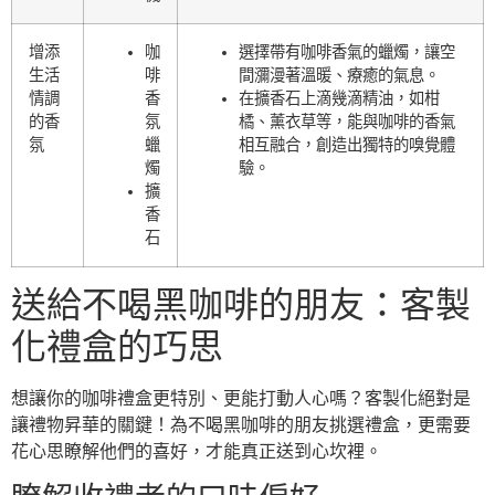
增添
咖
選擇帶有咖啡香氣的蠟燭，讓空
生活
啡
間瀰漫著溫暖、療癒的氣息。
情調
香
在擴香石上滴幾滴精油，如柑
的香
氛
橘、薰衣草等，能與咖啡的香氣
氛
蠟
相互融合，創造出獨特的嗅覺體
燭
驗。
擴
香
石
送給不喝黑咖啡的朋友：客製
化禮盒的巧思
想讓你的咖啡禮盒更特別、更能打動人心嗎？客製化絕對是
讓禮物昇華的關鍵！為不喝黑咖啡的朋友挑選禮盒，更需要
花心思瞭解他們的喜好，才能真正送到心坎裡。