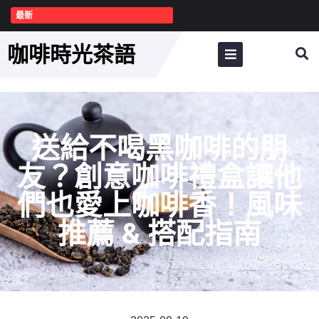
最新
咖啡時光茶語
送給不喝黑咖啡的朋
友？創意咖啡禮盒讓他
們也愛上咖啡香！風味
推薦 & 搭配指南