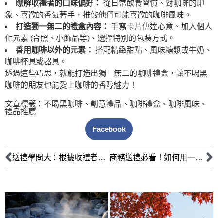
瞭解收禮者的口味偏好：
從日常飲食習慣、對咖啡的印
象、喜歡的香氣著手，推敲他們可能喜歡的咖啡風味。
打造獨一無二的禮盒內容：
手寫卡片傳達心意、加入個人
化元素 (合照、小飾品等)、選擇特別的包裝方式。
善用咖啡以外的元素：
搭配精緻甜點、風味糖漿或牛奶、
咖啡杯具或器具。
透過這些巧思，就能打造出獨一無二的咖啡禮盒，讓不喝黑
咖啡的朋友也能愛上咖啡的香醇魅力！
文章標籤：
不喝黑咖啡
、
創意禮品
、
咖啡禮盒
、
咖啡風味
、
禮品推薦
Facebook
送禮學問大：根據收禮者的咖啡習慣，挑選最適合的咖啡禮品
商務送禮必看！如何用一杯咖啡，拉近與客戶的距離？—— 專業商務人士的咖啡禮盒送禮指南