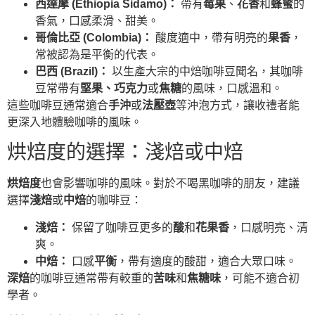
西達摩 (Ethiopia Sidamo)：
帶有
莓果
、
花香
和
蜂蜜
的
香氣，口感柔滑、甜美。
哥倫比亞 (Colombia)：
酸度適中，帶有明亮的
果香
，
常被認為是平衡的代表。
巴西 (Brazil)：
以生產大宗的中焙咖啡豆聞名，其咖啡
豆常帶有
堅果、巧克力
或
焦糖
的風味，口感溫和。
這些咖啡豆通常適合
手沖
或
法壓壺
等沖泡方式，讓收禮者能
更深入地體驗咖啡的風味。
烘焙度的選擇：淺焙或中焙
烘焙度
也會影響咖啡的風味。對於不喝黑咖啡的朋友，建議
選擇
淺焙
或
中焙
的咖啡豆：
淺焙：
保留了咖啡豆更多的
酸
和
花果香
，口感明亮、清
爽。
中焙：
口感
平衡
，帶有適度的酸甜，適合大眾口味。
深焙
的咖啡豆通常帶有較重的
苦味
和
焦糖味
，可能不適合初
學者。