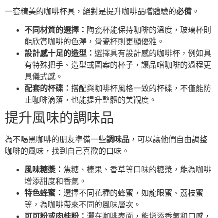
一套精美的咖啡杯具，絕對是提升咖啡品嚐體驗的
必備
。
不同材質的選擇：
陶瓷杯能保持咖啡的溫度，玻璃杯則
能欣賞咖啡的色澤，骨瓷杯則更顯優雅。
設計感十足的造型：
選擇具有設計感的咖啡杯，例如具
有特殊把手、造型或圖案的杯子，讓品嚐咖啡的過程更
具儀式感。
配套的杯碟：
搭配與咖啡杯風格一致的杯碟，不僅能防
止咖啡滴落，也能提升整體的美觀度。
提升風味的調味品
為不喝黑咖啡的朋友準備一些
調味品
，可以讓他們自由調整
咖啡的風味，找到自己喜歡的口味。
風味糖漿：
焦糖、榛果、香草等口味的糖漿，能為咖啡
增添甜度和香氣。
特色蜂蜜：
選擇不同花種的蜂蜜，如龍眼蜜、荔枝蜜
等，為咖啡帶來不同的風味層次。
可可粉或肉桂粉：
灑在咖啡表面，能增添香氣和口感，