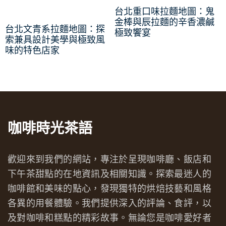
台北重口味拉麵地圖：鬼
金棒與辰拉麵的辛香濃鹹
台北文青系拉麵地圖：探
極致饗宴
索兼具設計美學與極致風
味的特色店家
咖啡時光茶語
歡迎來到我們的網站，專注於呈現咖啡廳、飯店和
下午茶甜點的在地資訊及相關知識。探索最迷人的
咖啡館和美味的點心，發現獨特的烘焙技藝和風格
各異的用餐體驗。我們提供深入的評論、食評，以
及對咖啡和糕點的精彩故事。無論您是咖啡愛好者