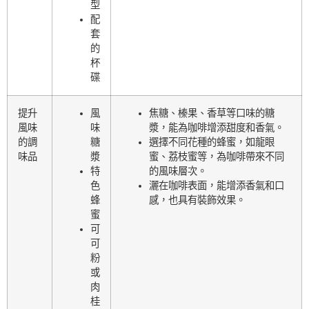
型
配
套
的
杯
碟
提升
風
焦糖、榛果、香草等口味的糖
風味
味
漿，能為咖啡增添甜度和香氣。
的調
糖
選擇不同花種的蜂蜜，如龍眼
味品
漿
蜜、荔枝蜜等，為咖啡帶來不同
特
的風味層次。
色
灑在咖啡表面，能增添香氣和口
蜂
感，也具有裝飾效果。
蜜
可
可
粉
或
肉
桂