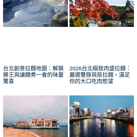
台北創意拉麵地圖：解鎖
2026台北極致肉盛拉麵：
勝王與讓麵煮一會的味蕾
嚴選雙豚與辰拉麵，滿足
驚喜
你的大口吃肉慾望