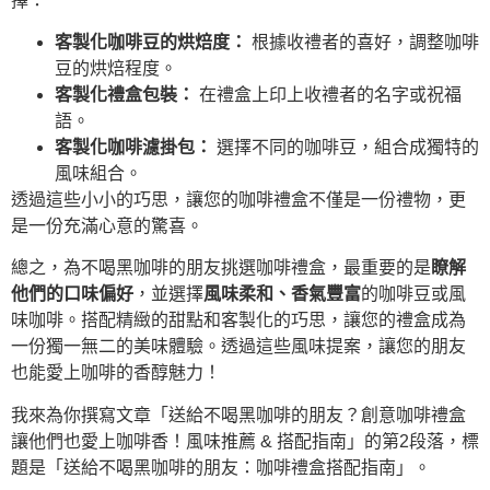
擇：
客製化咖啡豆的烘焙度：
根據收禮者的喜好，調整咖啡
豆的烘焙程度。
客製化禮盒包裝：
在禮盒上印上收禮者的名字或祝福
語。
客製化咖啡濾掛包：
選擇不同的咖啡豆，組合成獨特的
風味組合。
透過這些小小的巧思，讓您的咖啡禮盒不僅是一份禮物，更
是一份充滿心意的驚喜。
總之，為不喝黑咖啡的朋友挑選咖啡禮盒，最重要的是
瞭解
他們的口味偏好
，並選擇
風味柔和、香氣豐富
的咖啡豆或風
味咖啡。搭配精緻的甜點和客製化的巧思，讓您的禮盒成為
一份獨一無二的美味體驗。透過這些風味提案，讓您的朋友
也能愛上咖啡的香醇魅力！
我來為你撰寫文章「送給不喝黑咖啡的朋友？創意咖啡禮盒
讓他們也愛上咖啡香！風味推薦 & 搭配指南」的第2段落，標
題是「送給不喝黑咖啡的朋友：咖啡禮盒搭配指南」。