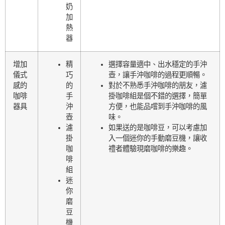
奶
加
熱
器
增加
精
選擇容量適中、出水穩定的手沖
儀式
巧
壺，讓手沖咖啡的過程更順暢。
感的
的
對於不熟悉手沖咖啡的朋友，濾
咖啡
手
掛咖啡組是個不錯的選擇，簡單
器具
沖
方便，也能品嚐到手沖咖啡的風
壺
味。
濾
如果送的是咖啡豆，可以考慮加
掛
入一個迷你的手動磨豆機，讓收
咖
禮者體驗現磨咖啡的樂趣。
啡
組
迷
你
磨
豆
機