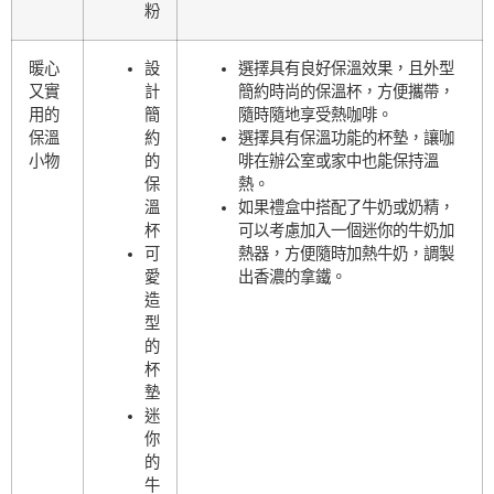
粉
暖心
設
選擇具有良好保溫效果，且外型
又實
計
簡約時尚的保溫杯，方便攜帶，
用的
簡
隨時隨地享受熱咖啡。
保溫
約
選擇具有保溫功能的杯墊，讓咖
小物
的
啡在辦公室或家中也能保持溫
保
熱。
溫
如果禮盒中搭配了牛奶或奶精，
杯
可以考慮加入一個迷你的牛奶加
可
熱器，方便隨時加熱牛奶，調製
愛
出香濃的拿鐵。
造
型
的
杯
墊
迷
你
的
牛