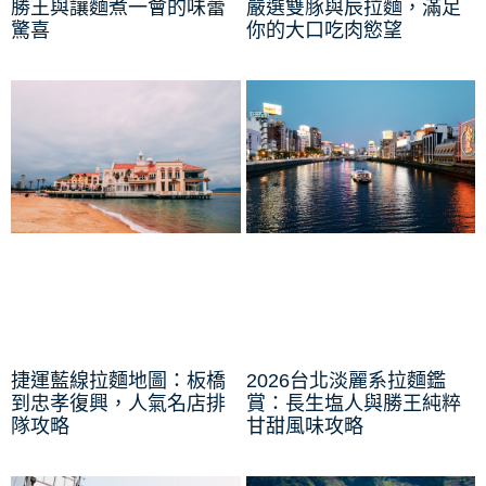
勝王與讓麵煮一會的味蕾
嚴選雙豚與辰拉麵，滿足
驚喜
你的大口吃肉慾望
捷運藍線拉麵地圖：板橋
2026台北淡麗系拉麵鑑
到忠孝復興，人氣名店排
賞：長生塩人與勝王純粹
隊攻略
甘甜風味攻略