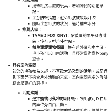
攜帶毛孩喜歡的玩具，增加牠們的活動樂
趣。
注意防蚊措施，避免毛孩被蚊蟲叮咬。
隨時注意毛孩的狀況，適時補充水分。
推薦店家
：
TAMED FOX XINYI
：信義區的早午餐咖啡
館，擁有大型戶外空間。
益生寵愛寵物餐廳
：擁有戶外區和室內區，
毛小孩可以自由活動，且經常舉辦寵物party
聚會。
舒適室內空間
：
若您的毛孩較為文靜、不喜歡太過激烈的活動，或是遇
到下雨等不適合戶外活動的天氣，室內空間寬敞的咖啡
廳會是更好的選擇。
活動建議
：
選擇
寵物可落地
的咖啡廳，讓毛孩可以在您
的座位旁自由走動。
準備一塊毛孩習慣的墊子或毛巾，讓牠們更