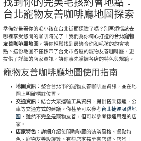
找到你的完美毛孩約會地點：
台北寵物友善咖啡廳地圖探索
準備好帶著你的毛小孩在台北街頭探險了嗎？別再煩惱該去
哪裡享受悠閒的咖啡時光了！我們為你精心打造的
台北寵物
友善咖啡廳地圖
，讓你輕鬆找到最適合你和毛孩的約會地
點。這份地圖不僅標示了台北市各區的寵物友善咖啡廳，更
提供了詳細的店家資訊，讓你事先掌握各店的特色與規範。
寵物友善咖啡廳地圖使用指南
地圖資訊
：整合台北市的寵物友善咖啡廳資訊，並在地
圖上明確標註位置。
交通資訊
：結合大眾運輸工具資訊，提供搭乘捷運、公
車等交通方式的建議。你甚至可以參考
台北捷運吸貓地
圖
，雖然不完全是寵物友善，但可以參考捷運周邊的店
家。
店家特色
：詳細介紹每間咖啡廳的裝潢風格、餐點特
色、寵物友善設施等。有些店家甚至有店貓、店狗！