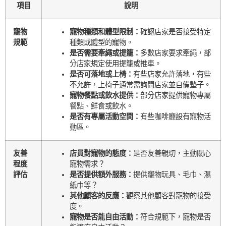
項目
說明
寵物
寵物種類和體型限制：
確認店家是否接受特定
規範
種類或體型的寵物。
是否需要牽繩或提籠：
多數店家要求牽繩，部
分店家規定使用提籠或推車。
是否可落地或上椅：
有些店家允許落地，有些
不允許，上椅子通常需詢問店家並自備墊子。
寵物餐點或飲水提供：
部分店家提供寵物專屬
餐點、鮮食或飲水。
是否有專屬活動空間：
有些咖啡廳設有寵物活
動區。
友善
店員對寵物的態度：
是否友善親切，主動關心
程度
寵物需求？
評估
是否提供額外服務：
提供寵物玩具、毛巾、濕
紙巾等？
其他顧客的反應：
觀察其他顧客對寵物的接受
度。
寵物是否能自由活動：
符合規範下，寵物是否