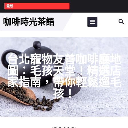
最新
咖啡時光茶語
台北寵物友善咖啡廳地
圖：毛孩天堂！精選店
家指南，帶你輕鬆遛毛
孩！