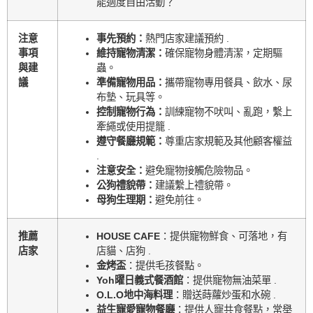
能適度自由活動？
注意
事先預約：
熱門店家建議預約 .
事項
維持寵物清潔：
確保寵物身體清潔，定期驅
與建
蟲。
議
準備寵物用品：
攜帶寵物專用餐具、飲水、尿
布墊、玩具等。
控制寵物行為：
訓練寵物不吠叫、亂跑，繫上
牽繩或使用提籠 .
遵守餐廳規範：
尊重店家規範及其他顧客權益
.
注意安全：
避免寵物接觸危險物品。
公狗禮貌帶：
建議繫上禮貌帶。
母狗生理期：
避免前往。
推薦
HOUSE CAFE
：提供寵物鮮食、可落地，有
店家
店貓、店狗 .
金烤盃
：提供毛孩餐點。
Yoh曜日義式餐酒館
：提供寵物無油菜單 .
O.L.O地中海料理
：贈送蒔蘿炒蛋和水碗 .
益生寵愛寵物餐廳
：提供人寵共食餐點，常舉