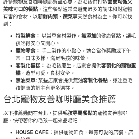
許多寵物友善咖啡廳都費盡心思，為毛孩們打造
營養均衡又
美味可口的餐點
。這些餐點通常會避開過多的調味和對寵物
有害的食材，以
新鮮肉類、蔬菜
等天然食材為主。你可以找
到：
特製鮮食：
以當季食材製作，
無添加
的健康餐點，讓毛
孩吃得安心又開心。
寵物零食：
手工製作的小點心，適合當作獎勵或下午
茶，口味多樣，滿足毛孩的味蕾。
客製化蛋糕：
為毛孩慶生，店家會提供
客製化的寵物蛋
糕
，造型可愛，食材安全。
無油菜單:
某些店家會提供
無油客製化餐點
，讓注重毛
孩健康的飼主有更多選擇。
台北寵物友善咖啡廳美食推薦
以下推薦幾間在台北，提供
毛孩專屬餐點
的寵物友善咖啡
廳，快帶著你的毛孩一起來品嚐吧！
HOUSE CAFE
：提供寵物鮮食，還有可愛的店貓、店