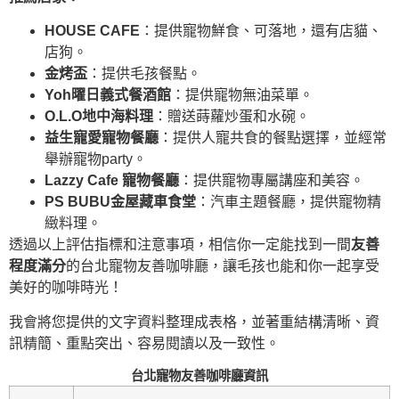
HOUSE CAFE
：提供寵物鮮食、可落地，還有店貓、
店狗。
金烤盃
：提供毛孩餐點。
Yoh曜日義式餐酒館
：提供寵物無油菜單。
O.L.O地中海料理
：贈送蒔蘿炒蛋和水碗。
益生寵愛寵物餐廳
：提供人寵共食的餐點選擇，並經常
舉辦寵物party。
Lazzy Cafe 寵物餐廳
：提供寵物專屬講座和美容。
PS BUBU金屋藏車食堂
：汽車主題餐廳，提供寵物精
緻料理。
透過以上評估指標和注意事項，相信你一定能找到一間
友善
程度滿分
的台北寵物友善咖啡廳，讓毛孩也能和你一起享受
美好的咖啡時光！
我會將您提供的文字資料整理成表格，並著重結構清晰、資
訊精簡、重點突出、容易閱讀以及一致性。
台北寵物友善咖啡廳資訊