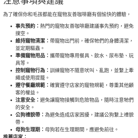
注意事項與建議
為了確保你和毛孩都能在寵物友善咖啡廳有個愉快的體驗，
事先預約：
熱門的寵物友善咖啡廳建議事先預約，避免
撲空。
維持寵物清潔：
帶寵物出門前，確保牠們的身體清潔，
並定期驅蟲。
準備寵物用品：
攜帶寵物專用餐具、飲水、尿布墊、玩
具等。
控制寵物行為：
訓練寵物不隨意吠叫、亂跑，並繫上牽
繩或使用提籠。
遵守餐廳規範：
確實遵守店家的寵物規範，尊重其他顧
客的權益。
注意安全：
避免讓寵物接觸到危險物品，隨時注意牠們
的安全。
公狗禮貌帶：
為避免造成店家困擾，建議公狗繫上禮貌
帶。
母狗生理期：
母狗若在生理期間，應避免前往。
推薦店家：