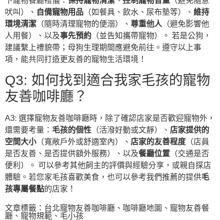
下寵物餐廳禮儀：
保持寵物清潔
、
控制寵物音量
（避免隨意
吠叫）、
自備寵物用品
（如餐具、飲水、尿布墊等）、
維持
環境清潔
（隨時清理寵物的便溺）、
尊重他人
（避免影響他
人用餐）、以及
事先預約
（並告知攜帶寵物）。 若是公狗，
建議繫上禮貌帶；母狗生理期間應避免前往。遵守以上事
項，能共同打造更友善的寵物生活環境！
Q3: 如何找到適合我家毛孩的寵物
友善咖啡廳？
A3: 選擇寵物友善咖啡廳時，除了確認店家是否歡迎寵物外，
還需要考量：
毛孩的個性
（活潑好動或文靜）、
店家提供的
空間大小
（寬敞戶外或舒適室內）、
店家的友善程度
（店員
是否友善、是否提供額外服務）、以及
餐廳位置
（交通是否
便利）。 可以參考其他飼主的評價與經驗分享，或親自探店
體驗。若您家毛孩喜歡美食，也可以參考我們推薦的提供
毛
孩專屬餐點
的店家！
文章標籤：
台北寵物友善咖啡廳
、
咖啡廳地圖
、
寵物友善餐
廳
、
寵物規範
、
毛小孩