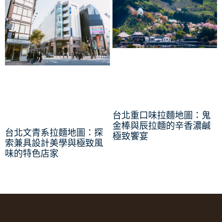
台北重口味拉麵地圖：鬼
金棒與辰拉麵的辛香濃鹹
台北文青系拉麵地圖：探
極致饗宴
索兼具設計美學與極致風
味的特色店家