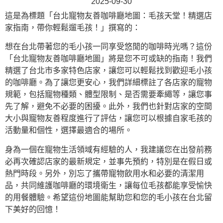
2025-09-30
這是為標題「台北寵物友善咖啡廳地圖：毛孩天堂！精選店
家指南，帶你輕鬆遛毛孩！」撰寫的：
想在台北帶著您的毛小孩一同享受悠閒的咖啡時光嗎？這份
「台北寵物友善咖啡廳地圖」將是您不可或缺的指南！我們
精選了台北市多家特色店家，讓您可以輕鬆找到歡迎毛小孩
的咖啡廳。為了讓您更安心，我們詳細標註了各店家的寵物
規範，包括寵物種類、體型限制、是否需要牽繩等，讓您事
先了解，避免不必要的困擾。此外，我們也針對店家的空間
大小與寵物友善程度進行了評估，讓您可以根據自家毛孩的
活動量和個性，選擇最適合的場所。
身為一個在寵物生活領域有經驗的人，我建議您在出發前務
必再次確認店家的最新規定，並事先預約，特別是在假日或
熱門時段。另外，別忘了攜帶寵物飲用水和必要的清潔用
品，共同維護咖啡廳的環境衛生，讓每位毛孩都能享受愉快
的用餐體驗。希望這份地圖能幫助您和您的毛小孩在台北留
下美好的回憶！