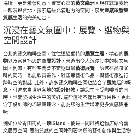
場所，更是激發創意、豐富心靈的
藝文綠洲
。現在就讓我們
一起漫遊台北，探索這些充滿魅力的空間，感受
靈感啟發與
質感生活
的完美結合。
沉浸在藝文氛圍中：展覽、選物與
空間設計
台北的藝文咖啡空間，往往透過獨特的
展覽主題
、精心的
選
物
以及富含巧思的
空間設計
，營造出令人沉浸其中的藝文氛
圍。例如，有些空間會不定期舉辦
藝術展覽
，讓您在品嚐咖
啡的同時，也能欣賞畫作、雕塑等藝術作品，與藝術家進行
跨時空的對話. 此外，許多藝文咖啡空間也結合了
選物店
的概
念，引進來自世界各地的
設計好物
，讓您在享受咖啡香的同
時，也能發掘生活中的美好. 這些選物不僅具有實用性，更蘊
含了設計師的巧思與理念，能為您的生活增添更多質感與品
味.
例如位於青田街的
一嶼ISland
，便是一間風格選物店結合藝
文展覽空間. 簡約質感的空間陳列著精選的藝術創作與生活物