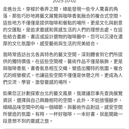
2025-10-02
走進台北，穿梭於巷弄之間，總能發現一些令人驚喜的角
落，那些巧妙地將藝文展覽與咖啡香氣融合的複合式空間。
這些地方不僅僅是提供咖啡和餐點的場所，更是文化與創意
的交匯點，是追求靈感和質感生活的人們的理想去處。在這
些結合畫廊、書店或設計選物的咖啡廳中，您可以沉浸在濃
厚的文化氛圍中，感受藝術與生活的完美結合。
我時常造訪台北各具特色的藝文空間，深刻體會到它們所提
供的獨特價值。在這些空間裡，藝術作品不僅是裝飾，更是
與咖啡香氣、書香氣息相互交織，營造出獨特的氛圍。複合
式的經營模式，也讓這些空間不僅僅是休憩之所，更成為人
們交流、學習、激發靈感的場所。
如果您正計劃探索台北的藝文風景，我建議您事先查詢展覽
資訊，選擇與自己興趣相符的空間。此外，不妨放慢腳步，
細細品味空間中的每一個細節，與藝術作品對話，感受空間
所營造的氛圍。有時，一杯好咖啡，一本好書，就能開啟一
段意想不到的靈感之旅。