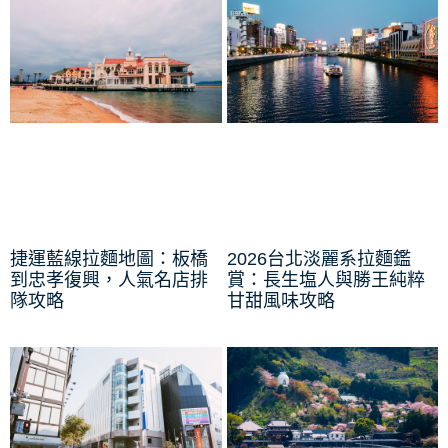
捷運藍線拉麵地圖：板橋
2026台北淡麗系拉麵鑑
到忠孝復興，人氣名店排
賞：長生塩人與勝王純粹
隊攻略
甘甜風味攻略