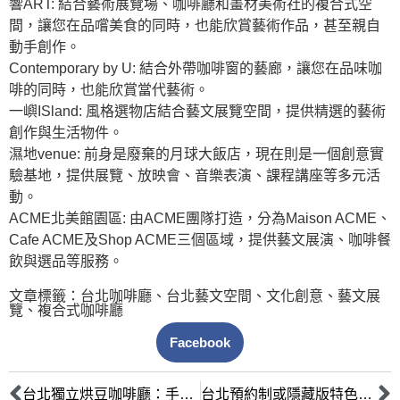
響ART: 結合藝術展覽場、咖啡廳和畫材美術社的複合式空
間，讓您在品嚐美食的同時，也能欣賞藝術作品，甚至親自
動手創作。
Contemporary by U: 結合外帶咖啡窗的藝廊，讓您在品味咖
啡的同時，也能欣賞當代藝術。
一嶼ISland: 風格選物店結合藝文展覽空間，提供精選的藝術
創作與生活物件。
濕地venue: 前身是廢棄的月球大飯店，現在則是一個創意實
驗基地，提供展覽、放映會、音樂表演、課程講座等多元活
動。
ACME北美館園區: 由ACME團隊打造，分為Maison ACME、
Cafe ACME及Shop ACME三個區域，提供藝文展演、咖啡餐
飲與選品等服務。
文章標籤：
台北咖啡廳
、
台北藝文空間
、
文化創意
、
藝文展
覽
、
複合式咖啡廳
Facebook
台北獨立烘豆咖啡廳：手沖與單品愛好者必訪，深度探索風味與技巧
台北預約制或隱藏版特色咖啡廳探秘：尋找獨家體驗的城市探險指南