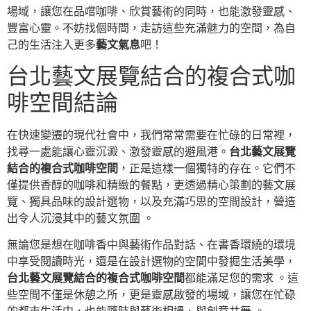
場域，讓您在品嚐咖啡、欣賞藝術的同時，也能激發靈感、
豐富心靈。不妨找個時間，走訪這些充滿魅力的空間，為自
己的生活注入更多
藝文氣息
吧！
台北藝文展覽結合的複合式咖
啡空間結論
在快速變遷的現代社會中，我們常常需要在忙碌的日常裡，
找尋一處能讓心靈沉澱、激發靈感的避風港。
台北藝文展覽
結合的複合式咖啡空間
，正是這樣一個獨特的存在。它們不
僅提供香醇的咖啡和精緻的餐點，更透過精心策劃的藝文展
覽、獨具品味的設計選物，以及充滿巧思的空間設計，營造
出令人沉浸其中的藝文氛圍 。
無論您是想在咖啡香中與藝術作品對話、在書香環繞的環境
中享受閱讀時光，還是在設計選物的空間中發掘生活美學，
台北藝文展覽結合的複合式咖啡空間
都能滿足您的需求 。這
些空間不僅是休憩之所，更是靈感啟發的場域，讓您在忙碌