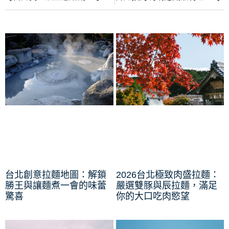
台北創意拉麵地圖：解鎖
2026台北極致肉盛拉麵：
勝王與讓麵煮一會的味蕾
嚴選雙豚與辰拉麵，滿足
驚喜
你的大口吃肉慾望