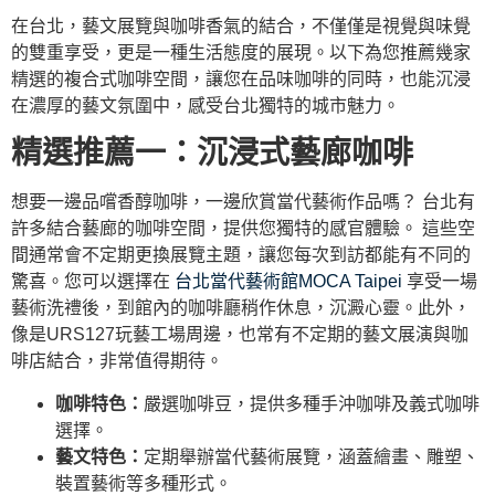
在台北，藝文展覽與咖啡香氣的結合，不僅僅是視覺與味覺
的雙重享受，更是一種生活態度的展現。以下為您推薦幾家
精選的複合式咖啡空間，讓您在品味咖啡的同時，也能沉浸
在濃厚的藝文氛圍中，感受台北獨特的城市魅力。
精選推薦一：沉浸式藝廊咖啡
想要一邊品嚐香醇咖啡，一邊欣賞當代藝術作品嗎？ 台北有
許多結合藝廊的咖啡空間，提供您獨特的感官體驗。 這些空
間通常會不定期更換展覽主題，讓您每次到訪都能有不同的
驚喜。您可以選擇在
台北當代藝術館MOCA Taipei
享受一場
藝術洗禮後，到館內的咖啡廳稍作休息，沉澱心靈。此外，
像是URS127玩藝工場周邊，也常有不定期的藝文展演與咖
啡店結合，非常值得期待。
咖啡特色：
嚴選咖啡豆，提供多種手沖咖啡及義式咖啡
選擇。
藝文特色：
定期舉辦當代藝術展覽，涵蓋繪畫、雕塑、
裝置藝術等多種形式。