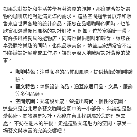
如果您對設計和生活美學有著濃厚的興趣，那麼結合設計選
物的咖啡店絕對能滿足您的需求。 這些空間通常會展示和販
售來自世界各地的設計商品，讓您在品嚐咖啡的同時，也能
欣賞和選購獨具風格的設計好物。 例如，位於富錦街一帶，
有許多風格獨具的選物店，同時也提供咖啡和輕食，讓您在
享受購物樂趣的同時，也能品味美食。 這些店家通常會不定
期舉辦設計展覽或工作坊，讓您更深入地瞭解設計背後的故
事。
咖啡特色：
注重咖啡的品質和風味，提供精緻的咖啡體
驗。
藝文特色：
精選設計商品，涵蓋家居用品、文具、服飾
等多個品類。
空間氛圍：
充滿設計感，營造出時尚、個性的氛圍。
這些只是台北眾多藝文咖啡空間中的一小部分。 無論您是熱
愛藝術、閱讀還是設計，都能在台北找到屬於您的理想去
處。 不妨在週末的午後，走進這些充滿魅力的空間，享受一
場藝文與味蕾的完美交響吧！