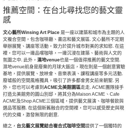
推薦空間：在台北尋找您的藝文靈
感
文心藝所Winsing Art Place
是一座以建築和城市為主題的人
文複合空間，包含咖啡廳、書店和藝文展區. 文心藝所不定期
舉辦展覽、講座等活動，致力於提升城市對美的求知慾. 在這
裡，您可以一邊品嚐咖啡，一邊沉浸在建築、藝術與人文的
氛圍之中. 此外，
濕地venue
也是一個值得推薦的藝文空間.
濕地venue前身是廢棄的月球大飯店，現在則是一個創意實驗
基地，提供展覽、放映會、音樂表演、課程講座等多元活動.
廢墟般的空間風格獨具，吸引了許多都會男女前來朝聖. 另
外，您也可以考慮到
ACME北美館園區
走走. ACME團隊接手
打造北美館旁的圓山別邸，將其分為Maison ACME、Cafe
ACME及Shop ACME三個區域，提供藝文展演、咖啡餐飲與
選品等服務. 在這個新舊融合的空間裡，您可以感受歷史與現
代的交織，激發無限的創意.
總之，
台北藝文展覽結合複合式咖啡空間
提供了一個獨特的