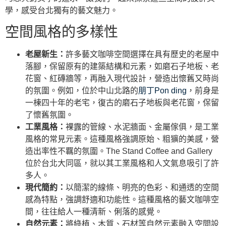
學，感受台北獨有的藝文魅力。
空間風格的多樣性
老屋新生：
許多藝文咖啡空間選擇在具有歷史的老屋中
落腳，保留原有的建築結構和元素，如磨石子地板、老
花窗、紅磚牆等，再融入現代設計，營造出懷舊又時尚
的氛圍。例如，位於中山北路的
朋丁Pon ding
，前身是
一棟四十年的老宅，復古的磨石子地板與老花窗，保留
了懷舊氛圍。
工業風格：
裸露的管線、水泥牆面、金屬傢俱，是工業
風格的常見元素。這種風格強調原始、粗獷的美感，營
造出率性不羈的氛圍。The Stand Coffee and Gallery
位於台北大同區，就以其工業風格和人文氣息吸引了許
多人。
現代簡約：
以簡潔的線條、明亮的色彩、和通透的空間
感為特點，強調舒適和功能性。這種風格的藝文咖啡空
間，往往給人一種清新、俐落的感覺。
自然元素：
將綠植、木質、石材等自然元素融入空間設