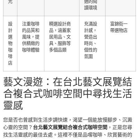
光
適的閱
讀環境
設
注重咖啡
精選設計商
充滿設
富錦街一
計
的品質和
品，涵蓋家
計感，
帶選物店
選
風味，提
居用品、文
營造出
物
供精緻的
具、服飾等
時尚、
咖
咖啡體驗
多個品類
個性的
啡
氛圍
店
藝文漫遊：在台北藝文展覽結
合複合式咖啡空間中尋找生活
靈感
您是否也曾感到生活步調快速，渴望一個能放慢腳步、沉澱
心靈的空間？
台北藝文展覽結合複合式咖啡空間
，正是您尋
找生活靈感的最佳去處。這裡不僅是品嚐咖啡、欣賞藝術的