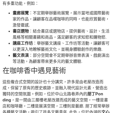
有多重功能，例如：
畫廊展覽
：不定期舉辦藝術展覽，展示當地或國際藝術
家的作品，讓顧客在品嚐咖啡的同時，也能欣賞藝術，
激發靈感.
書店選物
：結合書店或選物店，提供藝術、設計、生活
風格等相關書籍和商品，滿足顧客的求知慾和購物慾.
講座工作坊
：舉辦藝文講座、工作坊等活動，讓顧客可
以更深入地瞭解藝術文化，並親身體驗創作的樂趣.
藝文表演
：部分空間會不定期舉辦音樂表演、戲劇演出
等活動，為顧客帶來更多元的藝文體驗.
在咖啡香中遇見藝術
這些複合式空間的設計也十分講究，許多是由老屋改造而
成，保留了原有的歷史痕跡，並融入現代設計元素，營造出
獨特的空間氛圍。例如，位於中山北路巷弄內的
朋丁Pon
ding
，是一間由三層樓老屋改建而成的藝文空間，一樓是書
店和咖啡廳，二樓是展演空間，三樓則是藝廊. 朋丁經常舉辦
各種藝文活動，吸引了許多文藝青年. 此外，位於內湖的
文心