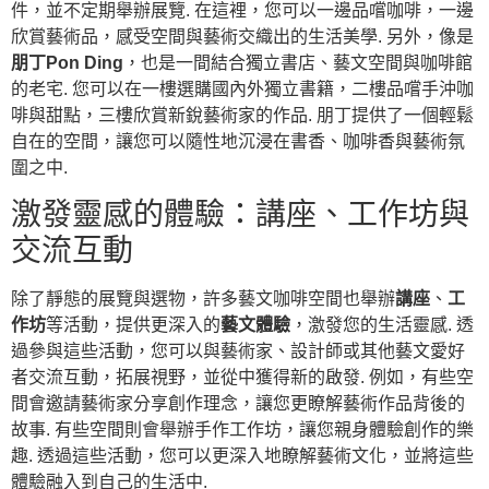
件，並不定期舉辦展覽. 在這裡，您可以一邊品嚐咖啡，一邊
欣賞藝術品，感受空間與藝術交織出的生活美學. 另外，像是
朋丁Pon Ding
，也是一間結合獨立書店、藝文空間與咖啡館
的老宅. 您可以在一樓選購國內外獨立書籍，二樓品嚐手沖咖
啡與甜點，三樓欣賞新銳藝術家的作品. 朋丁提供了一個輕鬆
自在的空間，讓您可以隨性地沉浸在書香、咖啡香與藝術氛
圍之中.
激發靈感的體驗：講座、工作坊與
交流互動
除了靜態的展覽與選物，許多藝文咖啡空間也舉辦
講座
、
工
作坊
等活動，提供更深入的
藝文體驗
，激發您的生活靈感. 透
過參與這些活動，您可以與藝術家、設計師或其他藝文愛好
者交流互動，拓展視野，並從中獲得新的啟發. 例如，有些空
間會邀請藝術家分享創作理念，讓您更瞭解藝術作品背後的
故事. 有些空間則會舉辦手作工作坊，讓您親身體驗創作的樂
趣. 透過這些活動，您可以更深入地瞭解藝術文化，並將這些
體驗融入到自己的生活中.