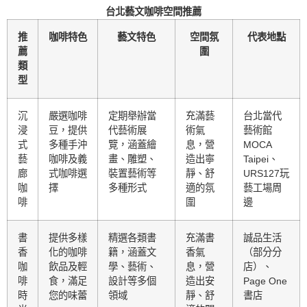
台北藝文咖啡空間推薦
推
咖啡特色
藝文特色
空間氛
代表地點
薦
圍
類
型
沉
嚴選咖啡
定期舉辦當
充滿藝
台北當代
浸
豆，提供
代藝術展
術氣
藝術館
式
多種手沖
覽，涵蓋繪
息，營
MOCA
藝
咖啡及義
畫、雕塑、
造出寧
Taipei、
廊
式咖啡選
裝置藝術等
靜、舒
URS127玩
咖
擇
多種形式
適的氛
藝工場周
啡
圍
邊
書
提供多樣
精選各類書
充滿書
誠品生活
香
化的咖啡
籍，涵蓋文
香氣
（部分分
咖
飲品及輕
學、藝術、
息，營
店）、
啡
食，滿足
設計等多個
造出安
Page One
時
您的味蕾
領域
靜、舒
書店