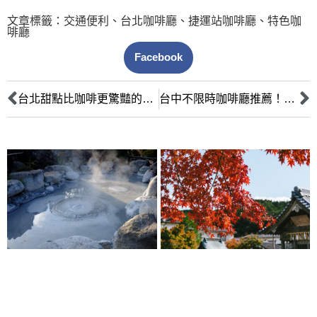
文章標籤：
交通便利
、
台北咖啡廳
、
捷運站咖啡廳
、
特色咖
啡廳
Facebook
台北甜點比咖啡更驚豔的咖啡廳：必嚐招牌與造型甜點，視覺味覺雙重饗宴
台中不限時咖啡廳推薦！久坐工作讀書超人氣名單（插座WiFi、環境氛圍、低消全攻略）