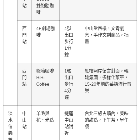
站
雙胞胎咖
啡
西
4F劇場咖
4號
中山堂四樓，文青氣
門
啡
出口
息，手作文創商品，插
站
步行
畫
1分
鐘
西
嗨嗨咖啡
1號
紅樓河岸留言對面，輕
門
HiHi
出口
鬆氛圍，多樣化菜單，
站
Coffee
步行
15-20年前的華語流行音
4分
樂
鐘
淡
中
羊毛與
捷運
台北三級古蹟內，美味
水
山
花‧光點
中山
的甜點，下午茶，早午
信
站
站附
餐
義
近
線