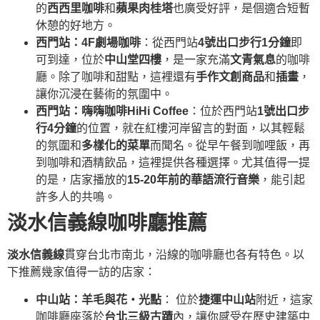
的
西西里咖啡
和
蘋果肉桂塔
也廣受好評，是個適合短暫
休憩的好地方。
西門站：4F劇場咖啡
：從西門站
4號出口步行1分鐘
即
可到達，位於
中山堂四樓
，是一家充滿
文青氣息
的咖啡
廳。除了咖啡和甜點，這裡還有
手作文創商品
和
插畫
，
讓你沉浸在藝術的氛圍中。
西門站：嗨嗨咖啡HiHi Coffee
：位於西門站
1號出口步
行4分鐘
的位置，就在紅樓河岸留言的對面，以其輕鬆
的氛圍和
多樣化的菜單
而聞名。從早午餐到咖哩飯，再
到咖啡和酒精飲品，這裡提供各種選擇。尤其值得一提
的是，店家播放的
15-20年前的華語流行音樂
，能引起
許多人的共鳴。
淡水信義線咖啡廳推薦
淡水信義線
貫穿台北市南北，沿線的咖啡廳也各有特色。以
下推薦幾家值得一訪的店家：
中山站：羊毛與花‧光點
： 位於
捷運中山站
附近，這家
咖啡廳座落於
台北三級古蹟
內，讓你感受在歷史建築中