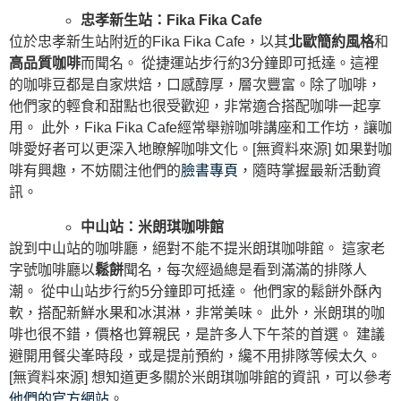
忠孝新生站：Fika Fika Cafe
位於忠孝新生站附近的Fika Fika Cafe，以其
北歐簡約風格
和
高品質咖啡
而聞名。 從捷運站步行約3分鐘即可抵達。這裡
的咖啡豆都是自家烘焙，口感醇厚，層次豐富。除了咖啡，
他們家的輕食和甜點也很受歡迎，非常適合搭配咖啡一起享
用。 此外，Fika Fika Cafe經常舉辦咖啡講座和工作坊，讓咖
啡愛好者可以更深入地瞭解咖啡文化。[無資料來源] 如果對咖
啡有興趣，不妨關注他們的
臉書專頁
，隨時掌握最新活動資
訊。
中山站：米朗琪咖啡館
說到中山站的咖啡廳，絕對不能不提米朗琪咖啡館。 這家老
字號咖啡廳以
鬆餅
聞名，每次經過總是看到滿滿的排隊人
潮。 從中山站步行約5分鐘即可抵達。 他們家的鬆餅外酥內
軟，搭配新鮮水果和冰淇淋，非常美味。 此外，米朗琪的咖
啡也很不錯，價格也算親民，是許多人下午茶的首選。 建議
避開用餐尖峯時段，或是提前預約，纔不用排隊等候太久。
[無資料來源] 想知道更多關於米朗琪咖啡館的資訊，可以參考
他們的官方網站
。