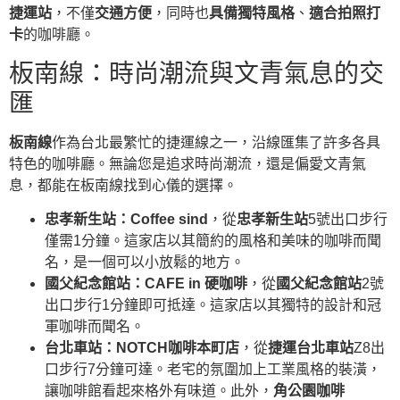
捷運站
，不僅
交通方便
，同時也
具備獨特風格
、
適合拍照打
卡
的咖啡廳。
板南線：時尚潮流與文青氣息的交
匯
板南線
作為台北最繁忙的捷運線之一，沿線匯集了許多各具
特色的咖啡廳。無論您是追求時尚潮流，還是偏愛文青氣
息，都能在板南線找到心儀的選擇。
忠孝新生站：
Coffee sind
，從
忠孝新生站
5號出口步行
僅需1分鐘。這家店以其簡約的風格和美味的咖啡而聞
名，是一個可以小放鬆的地方。
國父紀念館站：
CAFE in 硬咖啡
，從
國父紀念館站
2號
出口步行1分鐘即可抵達。這家店以其獨特的設計和冠
軍咖啡而聞名。
台北車站：
NOTCH咖啡本町店
，從
捷運台北車站
Z8出
口步行7分鐘可達。老宅的氛圍加上工業風格的裝潢，
讓咖啡館看起來格外有味道。此外，
角公園咖啡