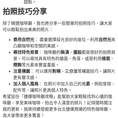
甜點。
拍照技巧分享
除了精選咖啡廳，我也將分享一些簡單的拍照技巧，讓大家
可以輕鬆拍出美美的照片：
善用自然光
： 盡量選擇採光良好的座位，利用
自然光
來
凸顯咖啡和空間的美感。
尋找特色背景
： 咖啡廳的
裝潢
、
擺設
都是很好的拍照背
景。可以尋找具有特色的牆面、角落，或是利用
植栽
、
燈飾
等元素來豐富畫面。
注意構圖
： 可以運用
對稱
、
三分法
等構圖技巧，讓照片
更有層次感。
加入個人風格
： 在照片中加入自己的
元素
，例如穿搭、
配件等，讓照片更具個人特色。
希望這份「捷運咖啡廳攻略」能幫助大家輕鬆找到心儀的咖
啡廳，享受美味咖啡，拍出令人滿意的照片！記得隨時關注
我的更新，我將持續發掘更多台北捷運周邊的特色咖啡廳，
為大家帶來更多驚喜！