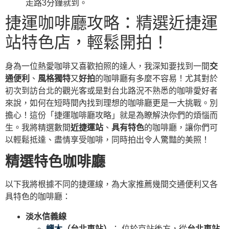
走路3分鐘就到。
捷運咖啡廳攻略：精選近捷運
站特色店，輕鬆開拍！
身為一位熱愛咖啡又喜歡拍照的達人，我深知要找到一間
交
通便利
、
風格獨特
又
好拍
的咖啡廳有多麼不容易！尤其對於
初次到訪台北的觀光客或是對台北路況不熟悉的咖啡愛好者
來說，如何在短時間內找到理想的咖啡廳更是一大挑戰。別
擔心！這份「捷運咖啡廳攻略」就是為瞭解決你們的煩惱而
生。我將精選數間
近捷運站
、
具有特色
的咖啡廳，讓你們可
以輕鬆抵達、盡情享受咖啡，同時拍出令人驚豔的美照！
精選特色咖啡廳
以下我將根據不同的捷運線，為大家推薦幾間交通便利又各
具特色的咖啡廳：
淡水信義線
嶼木
（台北車站）
： 位於京站後方，從
台北車站