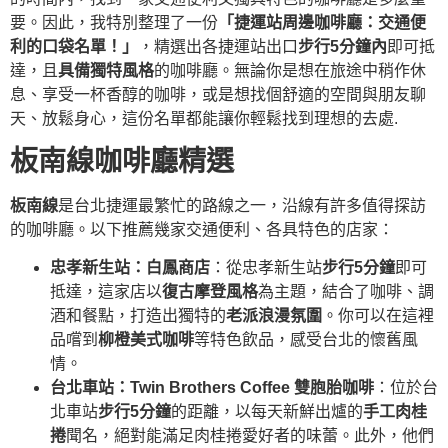
要。因此，我特別整理了一份
「捷運站周邊咖啡廳：交通便
利的口袋名單！」
，精選出各捷運站出口
步行5分鐘內
即可抵
達，且
具備獨特風格
的咖啡廳。無論你是想在旅途中稍作休
息、享受一杯香醇的咖啡，或是想找個舒適的空間與朋友聊
天、放鬆身心，這份名單都能讓你輕鬆找到理想的去處.
板南線咖啡廳精選
板南線
是台北捷運最繁忙的路線之一，沿線有許多值得探訪
的咖啡廳。以下推薦幾家交通便利、各具特色的店家：
忠孝新生站：白鳳商店
：從忠孝新生站
步行5分鐘
即可
抵達，這家店以
復古摩登風格
為主題，結合了咖啡、調
酒和餐點，打造出獨特的
老派浪漫氛圍
。你可以在這裡
品嚐到
柳橙美式咖啡
等特色飲品，感受台北的懷舊風
情。
台北車站：Twin Brothers Coffee 雙胞胎咖啡
：位於台
北車站
步行5分鐘
的距離，以每天新鮮出爐的
手工肉桂
捲
聞名，絕對能滿足肉桂捲愛好者的味蕾。此外，他們