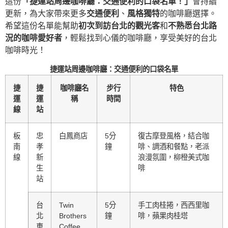
這份
「捷運站周邊咖啡廳：交通便利的口袋名單！」
會持續
更新，為大家帶來更多
交通便利
、
風格獨特
的咖啡廳選擇。
希望這份名單能幫助
初次到訪台北的觀光客
和
不熟悉台北路
況的咖啡愛好者
，輕鬆找到心儀的咖啡廳，享受美好的台北
咖啡時光！
捷運站周邊咖啡廳：交通便利的口袋名單
捷
捷
咖啡廳名
步行
特色
運
運
稱
時間
線
站
板
忠
白鳳商店
5分
復古摩登風格，結合咖
南
孝
鐘
啡、調酒和餐點，老派
線
新
浪漫氛圍，柳橙美式咖
生
啡
站
台
Twin
5分
手工肉桂捲，西西里咖
北
Brothers
鐘
啡，蘋果肉桂塔
車
Coffee