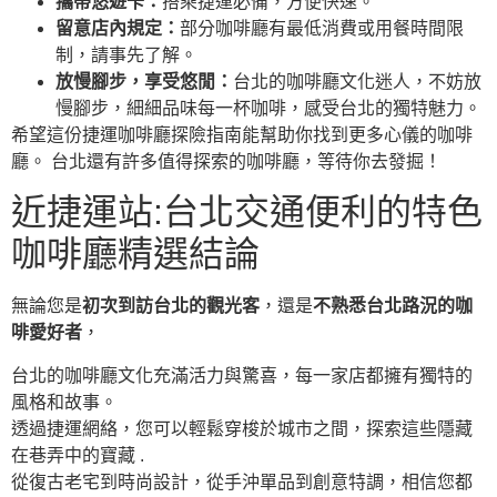
攜帶悠遊卡：
搭乘捷運必備，方便快速。
留意店內規定：
部分咖啡廳有最低消費或用餐時間限
制，請事先了解。
放慢腳步，享受悠閒：
台北的咖啡廳文化迷人，不妨放
慢腳步，細細品味每一杯咖啡，感受台北的獨特魅力。
希望這份捷運咖啡廳探險指南能幫助你找到更多心儀的咖啡
廳。 台北還有許多值得探索的咖啡廳，等待你去發掘！
近捷運站:台北交通便利的特色
咖啡廳精選結論
無論您是
初次到訪台北的觀光客
，還是
不熟悉台北路況的咖
啡愛好者
，
台北的咖啡廳文化充滿活力與驚喜，每一家店都擁有獨特的
風格和故事。
透過捷運網絡，您可以輕鬆穿梭於城市之間，探索這些隱藏
在巷弄中的寶藏 .
從復古老宅到時尚設計，從手沖單品到創意特調，相信您都