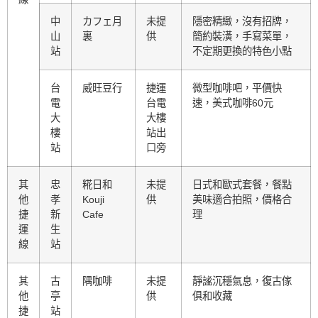
中
カフェ月
未提
隱密精緻，沒有招牌，
山
裏
供
簡約裝潢，手寫菜單，
站
不定期更換的特色小點
台
威旺豆行
捷運
微型咖啡吧，平價快
電
台電
速，美式咖啡60元
大
大樓
樓
站出
站
口旁
其
忠
糀日和
未提
日式和歐式套餐，餐點
他
孝
Kouji
供
美味適合拍照，價格合
捷
新
Cafe
理
運
生
線
站
其
古
隅咖啡
未提
靜謐沉穩氣息，復古傢
他
亭
供
俱和收藏
捷
站