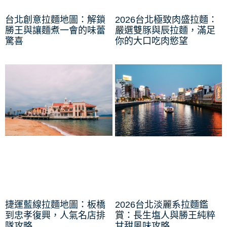
台北創意拉麵地圖：解鎖
2026台北極致肉盛拉麵：
勝王與讓麵煮一會的味蕾
嚴選雙豚與辰拉麵，滿足
驚喜
你的大口吃肉慾望
捷運藍線拉麵地圖：板橋
2026台北淡麗系拉麵鑑
到忠孝復興，人氣名店排
賞：長生塩人與勝王純粹
隊攻略
甘甜風味攻略