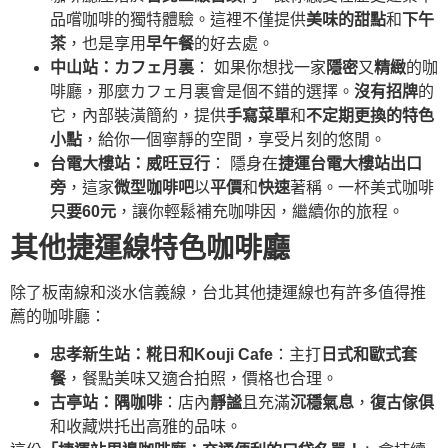
品嚐咖啡的獨特體驗。這裡不僅提供
美味的甜點
和
下午
茶
，也是享用
早午餐
的好去處。
中山站：カフェ月裏
： 如果你想找一家
隱密
又
精緻
的咖
啡廳，那麼カフェ月裏會是個不錯的選擇。
沒有招牌
的
它，內部裝潢簡約，提供
手寫菜單
和
不定期更換的特色
小點
，給你一個寧靜的空間，享受片刻的悠閒。
台電大樓站：威旺豆行
： 隱身在
捷運台電大樓站出口
旁
，這家
微型咖啡吧
以
平價
和
快速
著稱。一杯美式咖啡
只要60元
，讓你輕鬆補充咖啡因，繼續你的旅程。
其他捷運線特色咖啡廳
除了板南線和淡水信義線，台北其他捷運線也有許多值得推
薦的咖啡廳：
忠孝新生站：糀日和Kouji Cafe
：主打
日式和歐式套
餐
，餐點美味又適合拍照，價格也合理。
古亭站：隅咖啡
：店內
靜謐
且充滿
沉穩氣息
，
復古傢俱
和收藏烘托出高雅的品味。