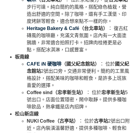
步行可達。純白簡約的風格，搭配綠色植栽，營
造出舒適的空間。除了咖啡，還有手工漢堡、印
度烤餅等輕食，適合想來點不一樣的你。
Heritage Bakery & Café
（台北車站）
： 復古紅
磚風的咖啡廳，充滿文青氛圍。店內有一大面塗
鴉牆，非常適合拍照打卡。招牌肉桂捲更是必
點，搭配冰淇淋，口感豐富。
板南線
CAFE iN 硬咖啡
（國父紀念館站）
： 位於
國父紀
念館站
2號出口旁。交通非常便利。簡約的工業風
格設計，搭配美味的咖啡和輕食，是許多上班族
喜愛的選擇。
Coffee sind（忠孝新生站）
： 位於
忠孝新生站
5
號出口。店面位置隱密，鬧中取靜。提供多種咖
啡飲品，熱拿鐵是店內招牌。
松山新店線
NUKI Coffee（古亭站）
： 位於
古亭站
2號出口附
近。店內裝潢溫馨舒適，提供多種咖啡、輕食和