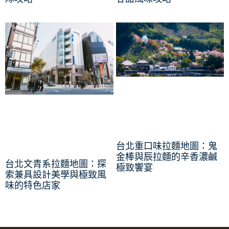
台北重口味拉麵地圖：鬼
金棒與辰拉麵的辛香濃鹹
台北文青系拉麵地圖：探
極致饗宴
索兼具設計美學與極致風
味的特色店家