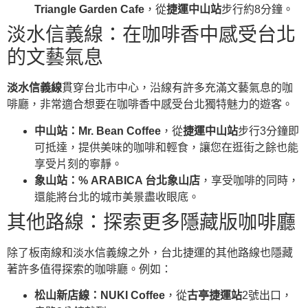
Triangle Garden Cafe
，從
捷運中山站
步行約8分鐘。
淡水信義線：在咖啡香中感受台北
的文藝氣息
淡水信義線
貫穿台北市中心，沿線有許多充滿文藝氣息的咖
啡廳，非常適合想要在咖啡香中感受台北獨特魅力的遊客。
中山站：
Mr. Bean Coffee
，從
捷運中山站
步行3分鐘即
可抵達，提供美味的咖啡和輕食，讓您在逛街之餘也能
享受片刻的寧靜。
象山站：
% ARABICA 台北象山店
，享受咖啡的同時，
還能將台北的城市美景盡收眼底。
其他路線：探索更多隱藏版咖啡廳
除了板南線和淡水信義線之外，台北捷運的其他路線也隱藏
著許多值得探索的咖啡廳。例如：
松山新店線：
NUKI Coffee
，從
古亭捷運站
2號出口，