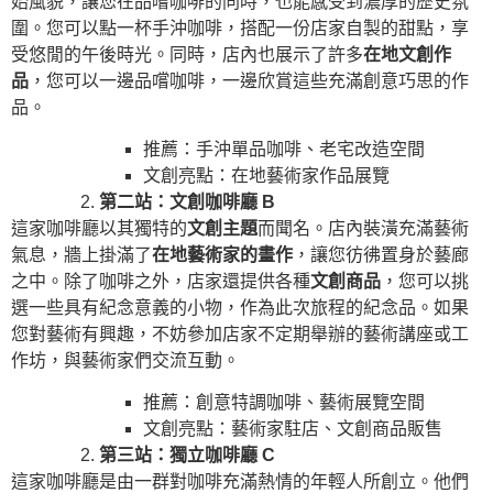
始風貌，讓您在品嚐咖啡的同時，也能感受到濃厚的歷史氛
圍。您可以點一杯手沖咖啡，搭配一份店家自製的甜點，享
受悠閒的午後時光。同時，店內也展示了許多
在地文創作
品
，您可以一邊品嚐咖啡，一邊欣賞這些充滿創意巧思的作
品。
推薦：手沖單品咖啡、老宅改造空間
文創亮點：在地藝術家作品展覽
第二站：文創咖啡廳 B
這家咖啡廳以其獨特的
文創主題
而聞名。店內裝潢充滿藝術
氣息，牆上掛滿了
在地藝術家的畫作
，讓您彷彿置身於藝廊
之中。除了咖啡之外，店家還提供各種
文創商品
，您可以挑
選一些具有紀念意義的小物，作為此次旅程的紀念品。如果
您對藝術有興趣，不妨參加店家不定期舉辦的藝術講座或工
作坊，與藝術家們交流互動。
推薦：創意特調咖啡、藝術展覽空間
文創亮點：藝術家駐店、文創商品販售
第三站：獨立咖啡廳 C
這家咖啡廳是由一群對咖啡充滿熱情的年輕人所創立。他們