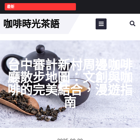
最新
咖啡時光茶語
台中審計新村周邊咖啡
廳散步地圖：文創與咖
啡的完美結合，漫遊指
南