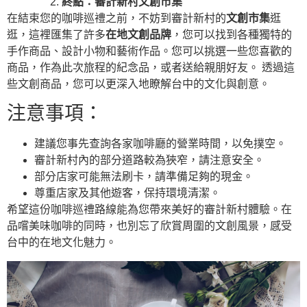
終點：審計新村文創市集
在結束您的咖啡巡禮之前，不妨到審計新村的
文創市集
逛
逛，這裡匯集了許多
在地文創品牌
，您可以找到各種獨特的
手作商品、設計小物和藝術作品。您可以挑選一些您喜歡的
商品，作為此次旅程的紀念品，或者送給親朋好友。 透過這
些文創商品，您可以更深入地瞭解台中的文化與創意。
注意事項：
建議您事先查詢各家咖啡廳的營業時間，以免撲空。
審計新村內的部分道路較為狹窄，請注意安全。
部分店家可能無法刷卡，請準備足夠的現金。
尊重店家及其他遊客，保持環境清潔。
希望這份咖啡巡禮路線能為您帶來美好的審計新村體驗。在
品嚐美味咖啡的同時，也別忘了欣賞周圍的文創風景，感受
台中的在地文化魅力。