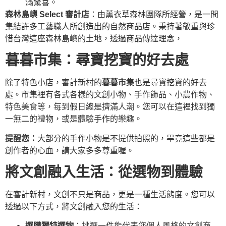
滿驚喜。
森林島嶼 Select 審計店
：由薰衣草森林團隊所經營，是一間
集結許多工藝職人所創造出的自然商品店。秉持著敬重與珍
惜台灣這座森林島嶼的土地，透過商品傳達理念，
暮暮市集：尋寶挖寶的好去處
除了特色小店，審計新村的
暮暮市集
也是尋寶挖寶的好去
處。市集裡有各式各樣的文創小物、手作飾品、小農作物、
特色美食等，每到假日總是擠滿人潮。您可以在這裡找到獨
一無二的禮物，或是體驗手作的樂趣。
提醒您：
大部分的手作小物是不提供拍照的，畢竟這些都是
創作者的心血，請大家多多尊重喔。
將文創融入生活：從選物到體驗
在審計新村，文創不只是商品，更是一種生活態度。您可以
透過以下方式，將文創融入您的生活：
選購獨特選物
：挑選一件能代表您個人風格的文創商