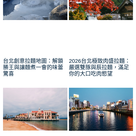
台北創意拉麵地圖：解鎖
2026台北極致肉盛拉麵：
勝王與讓麵煮一會的味蕾
嚴選雙豚與辰拉麵，滿足
驚喜
你的大口吃肉慾望