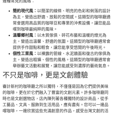
幾種常見的風格：
簡約現代風：
以簡潔的線條、明亮的色彩和俐落的設計
為主，營造出舒適、放鬆的空間感。這類型的咖啡廳通
常會選用高品質的咖啡豆和專業的沖煮設備，讓您能品
嚐到咖啡最純粹的風味。
溫馨鄉村風：
以木質傢俱、碎花布藝和溫暖的燈光為
主，營造出溫馨、舒適的氛圍。這類型的咖啡廳通常會
提供手作甜點和輕食，讓您能享受悠閒的午後時光。
個性工業風：
以裸露的管線、水泥牆面和復古的傢俱為
主，營造出粗獷、個性的風格。這類型的咖啡廳通常會
舉辦藝文活動和展覽，讓您能感受到濃厚的藝術氣息。
不只是咖啡，更是文創體驗
審計新村的咖啡廳之所以獨特，不僅僅是因為它們提供美味
的咖啡，更在於它們融入了豐富的文創元素。許多咖啡廳同
時也是文創選物店，店內陳列著各種獨特的設計商品，從手
工藝品、文具、服飾到生活用品，應有盡有。您可以一邊品
嚐咖啡，一邊欣賞這些充滿創意的作品，感受台灣文創的活