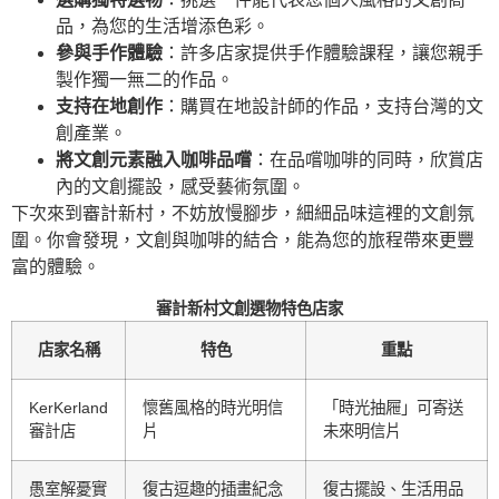
品，為您的生活增添色彩。
參與手作體驗
：許多店家提供手作體驗課程，讓您親手
製作獨一無二的作品。
支持在地創作
：購買在地設計師的作品，支持台灣的文
創產業。
將文創元素融入咖啡品嚐
：在品嚐咖啡的同時，欣賞店
內的文創擺設，感受藝術氛圍。
下次來到審計新村，不妨放慢腳步，細細品味這裡的文創氛
圍。你會發現，文創與咖啡的結合，能為您的旅程帶來更豐
富的體驗。
審計新村文創選物特色店家
店家名稱
特色
重點
KerKerland
懷舊風格的時光明信
「時光抽屜」可寄送
審計店
片
未來明信片
愚室解憂實
復古逗趣的插畫紀念
復古擺設、生活用品