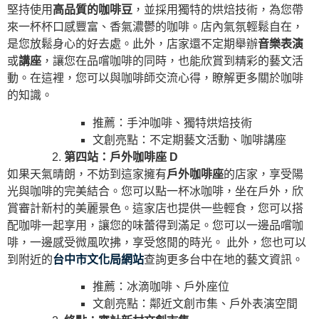
堅持使用
高品質的咖啡豆
，並採用獨特的烘焙技術，為您帶
來一杯杯口感豐富、香氣濃鬱的咖啡。店內氣氛輕鬆自在，
是您放鬆身心的好去處。此外，店家還不定期舉辦
音樂表演
或
講座
，讓您在品嚐咖啡的同時，也能欣賞到精彩的藝文活
動。在這裡，您可以與咖啡師交流心得，瞭解更多關於咖啡
的知識。
推薦：手沖咖啡、獨特烘焙技術
文創亮點：不定期藝文活動、咖啡講座
第四站：戶外咖啡座 D
如果天氣晴朗，不妨到這家擁有
戶外咖啡座
的店家，享受陽
光與咖啡的完美結合。您可以點一杯冰咖啡，坐在戶外，欣
賞審計新村的美麗景色。這家店也提供一些輕食，您可以搭
配咖啡一起享用，讓您的味蕾得到滿足。您可以一邊品嚐咖
啡，一邊感受微風吹拂，享受悠閒的時光。 此外，您也可以
到附近的
台中市文化局網站
查詢更多台中在地的藝文資訊。
推薦：冰滴咖啡、戶外座位
文創亮點：鄰近文創市集、戶外表演空間