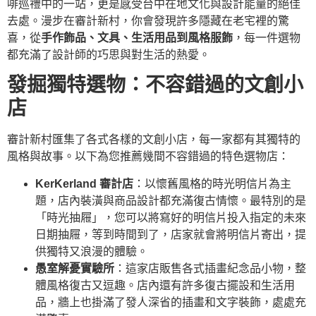
啡巡禮中的一站，更是感受台中在地文化與設計能量的絕佳
去處。漫步在審計新村，你會發現許多隱藏在老宅裡的驚
喜，從
手作飾品、文具、生活用品到風格服飾
，每一件選物
都充滿了設計師的巧思與對生活的熱愛。
發掘獨特選物：不容錯過的文創小
店
審計新村匯集了各式各樣的文創小店，每一家都有其獨特的
風格與故事。以下為您推薦幾間不容錯過的特色選物店：
KerKerland 審計店
：以懷舊風格的時光明信片為主
題，店內裝潢與商品設計都充滿復古情懷。最特別的是
「時光抽屜」，您可以將寫好的明信片投入指定的未來
日期抽屜，等到時間到了，店家就會將明信片寄出，提
供獨特又浪漫的體驗。
愚室解憂實驗所
：這家店販售各式插畫紀念品小物，整
體風格復古又逗趣。店內還有許多復古擺設和生活用
品，牆上也掛滿了發人深省的插畫和文字裝飾，處處充