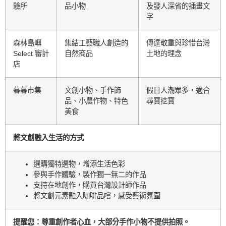
驗所
品小物
及發人深省的插畫文
字
森林島嶼
集結工藝職人創造的
傳達敬重與珍惜台灣
Select 審計
自然商品
土地的理念
店
暮暮市集
文創小物、手作飾
假日人潮眾多，適合
品、小農作物、特色
尋寶挖寶
美食
將文創融入生活的方式
選購獨特選物，增添生活色彩
參與手作體驗，製作獨一無二的作品
支持在地創作，購買台灣設計師作品
將文創元素融入咖啡品嚐，感受藝術氛圍
提醒您：尊重創作者心血，大部分手作小物不提供拍照。