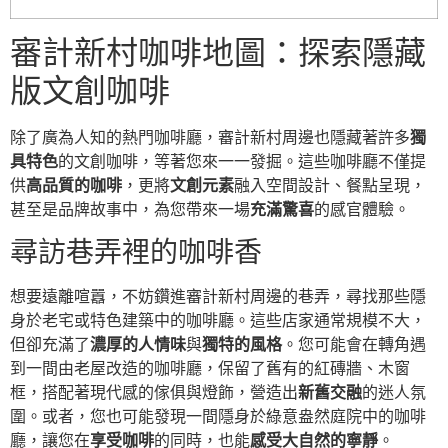
審計新村咖啡地圖：探索隱藏
版文創咖啡
除了廣為人知的熱門咖啡廳，審計新村周邊也隱藏著許多
獨
具特色
的文創咖啡，等著您來一一發掘。這些咖啡廳不僅提
供
高品質的咖啡
，更將
文創元素
融入空間設計、餐點呈現，
甚至是品牌故事中，為您帶來一場
充滿驚喜
的感官體驗。
尋訪巷弄裡的咖啡香
想要遠離喧囂，不妨鑽進審計新村周邊的巷弄，尋找那些隱
身於老宅或特色建築中的咖啡廳。這些店家通常規模不大，
但卻充滿了
濃厚的人情味
與
獨特的風格
。您可能會在轉角遇
到一間由老屋改造的咖啡廳，保留了舊有的紅磚牆、木窗
框，搭配著現代感的傢俱與燈飾，營造出
新舊交融
的迷人氛
圍。或者，您也可能發現一間隱身於綠意盎然庭院中的咖啡
廳，讓您在
享受咖啡
的同時，也能
感受大自然的寧靜
。