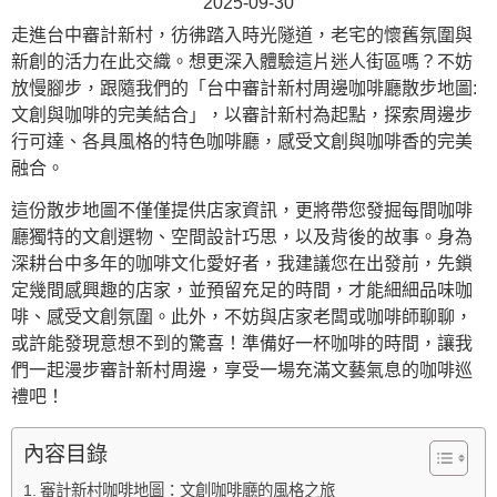
2025-09-30
走進台中審計新村，彷彿踏入時光隧道，老宅的懷舊氛圍與
新創的活力在此交織。想更深入體驗這片迷人街區嗎？不妨
放慢腳步，跟隨我們的「台中審計新村周邊咖啡廳散步地圖:
文創與咖啡的完美結合」，以審計新村為起點，探索周邊步
行可達、各具風格的特色咖啡廳，感受文創與咖啡香的完美
融合。
這份散步地圖不僅僅提供店家資訊，更將帶您發掘每間咖啡
廳獨特的文創選物、空間設計巧思，以及背後的故事。身為
深耕台中多年的咖啡文化愛好者，我建議您在出發前，先鎖
定幾間感興趣的店家，並預留充足的時間，才能細細品味咖
啡、感受文創氛圍。此外，不妨與店家老闆或咖啡師聊聊，
或許能發現意想不到的驚喜！準備好一杯咖啡的時間，讓我
們一起漫步審計新村周邊，享受一場充滿文藝氣息的咖啡巡
禮吧！
內容目錄
審計新村咖啡地圖：文創咖啡廳的風格之旅