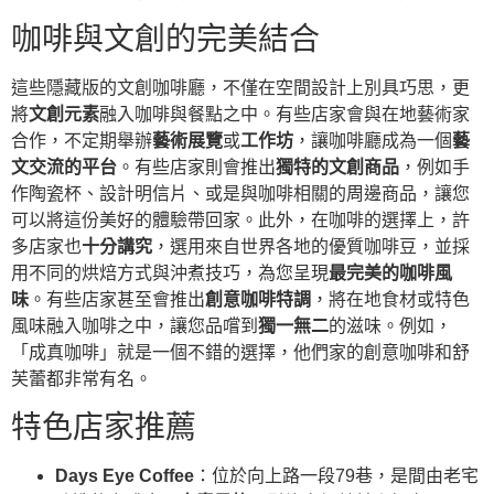
咖啡與文創的完美結合
這些隱藏版的文創咖啡廳，不僅在空間設計上別具巧思，更
將
文創元素
融入咖啡與餐點之中。有些店家會與在地藝術家
合作，不定期舉辦
藝術展覽
或
工作坊
，讓咖啡廳成為一個
藝
文交流的平台
。有些店家則會推出
獨特的文創商品
，例如手
作陶瓷杯、設計明信片、或是與咖啡相關的周邊商品，讓您
可以將這份美好的體驗帶回家。此外，在咖啡的選擇上，許
多店家也
十分講究
，選用來自世界各地的優質咖啡豆，並採
用不同的烘焙方式與沖煮技巧，為您呈現
最完美的咖啡風
味
。有些店家甚至會推出
創意咖啡特調
，將在地食材或特色
風味融入咖啡之中，讓您品嚐到
獨一無二
的滋味。例如，
「成真咖啡」就是一個不錯的選擇，他們家的創意咖啡和舒
芙蕾都非常有名。
特色店家推薦
Days Eye Coffee
：位於向上路一段79巷，是間由老宅