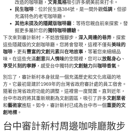
改造的咖啡廳，
文青風格
吸引許多網美前來打卡。
民生咖啡
：位於民生路384號，是一間外觀
低調
，但卻
充滿特色的老宅咖啡廳。
其他未提及的隱藏版咖啡廳
：等待您親自前來探索，發
掘更多屬於您的
獨特咖啡體驗
。
下次來到審計新村，不妨放慢腳步，
深入周邊的巷弄
，探索
這些隱藏版的文創咖啡廳。您將會發現，這裡不僅有
美味的
咖啡
，更有
豐富的文創元素
與
在地故事
，等著您來細細品
味。在這些充滿
創意
與
人情味
的空間裡，您可以
放鬆身心
、
享受片刻的寧靜
，感受台中獨特的
文創魅力
與
咖啡香氣
。
別忘了，審計新村本身就是一個充滿歷史和文化底蘊的地
方。它最初是建於1969年的台灣省政府審計處的員工宿舍。
隨著台灣省政府功能的調整，這裡曾一度閒置。直到近年，
台中市政府將其重新規劃為文創園區，吸引了許多
文創業者
和
藝術家
進駐。如今，審計新村已成為台中市一個
重要的文
創地標
。
台中審計新村周邊咖啡廳散步