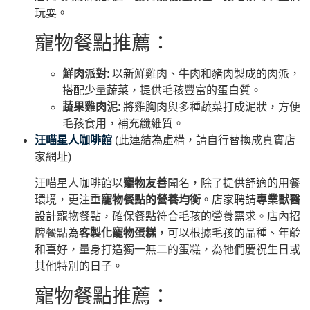
玩耍。
寵物餐點推薦：
鮮肉派對
: 以新鮮雞肉、牛肉和豬肉製成的肉派，
搭配少量蔬菜，提供毛孩豐富的蛋白質。
蔬果雞肉泥
: 將雞胸肉與多種蔬菜打成泥狀，方便
毛孩食用，補充纖維質。
汪喵星人咖啡館
(此連結為虛構，請自行替換成真實店
家網址)
汪喵星人咖啡館以
寵物友善
聞名，除了提供舒適的用餐
環境，更注重
寵物餐點的營養均衡
。店家聘請
專業獸醫
設計寵物餐點，確保餐點符合毛孩的營養需求。店內招
牌餐點為
客製化寵物蛋糕
，可以根據毛孩的品種、年齡
和喜好，量身打造獨一無二的蛋糕，為牠們慶祝生日或
其他特別的日子。
寵物餐點推薦：