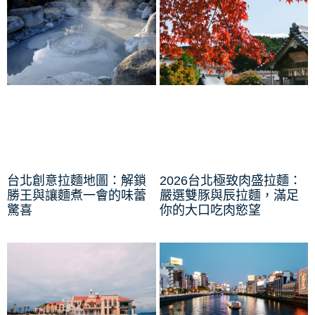
台北創意拉麵地圖：解鎖
2026台北極致肉盛拉麵：
勝王與讓麵煮一會的味蕾
嚴選雙豚與辰拉麵，滿足
驚喜
你的大口吃肉慾望