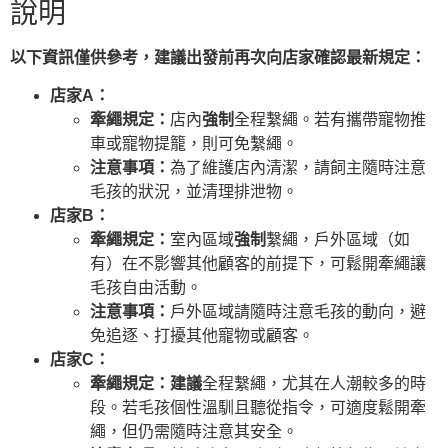
說明
以下資訊僅供參考，建議出發前再次向店家確認最新規定：
店家A：
牽繩規定：
店內
強制
全程繫繩。若有攜帶寵物推
車或寵物提籠，則可免繫繩。
注意事項：
為了維護店內清潔，請飼主隨時注意
毛孩的狀況，並清理排泄物。
店家B：
牽繩規定：
室內區域
強制
繫繩，戶外區域（如
有）在不影響其他顧客的前提下，可鬆開牽繩讓
毛孩自由活動。
注意事項：
戶外區域請隨時注意毛孩的動向，避
免追逐、打擾其他寵物或顧客。
店家C：
牽繩規定：
建議
全程繫繩，尤其在人潮較多的時
段。若毛孩個性溫馴且聽從指令，可適度鬆開牽
繩，但仍需隨時注意其安全。