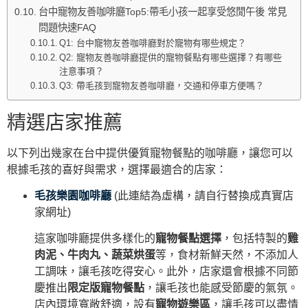
台中寵物友善咖啡廳Top5:帶毛小孩一起享受悠閒午後 常見
問題快速FAQ
Q1: 台中寵物友善咖啡廳對於寵物有哪些規定？
Q2: 寵物友善咖啡廳提供的寵物餐點有哪些選擇？有哪些
注意事項？
Q3: 帶毛孩到寵物友善咖啡廳，交通和停車方便嗎？
精選店家推薦
以下列出幾家在台中提供優質寵物餐點的咖啡廳，讓您可以
根據毛孩的喜好與需求，選擇最適合的店家：
毛孩樂園咖啡廳
(此連結為虛構，請自行替換成真實店
家網址)
這家咖啡廳提供多樣化的
寵物餐點選擇
，包括特製的
雞
肉泥、牛肉丸、蔬菜烘蛋
等，食材新鮮天然，不添加人
工調味，讓毛孩吃得安心。此外，店家還會根據不同節
慶推出
限定版寵物餐點
，讓毛孩也能感受節慶的氣氛。
店內環境寬敞舒適，設有
寵物遊樂區
，讓毛孩可以盡情