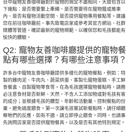
台中寵物友善咖啡廳對於寵物的規定不盡相同，大致包含以
下幾點：是否需要繫上牽繩、是否需要待在寵物籠或推車
內、是否有寵物活動空間、是否提供寵物專用餐點等。建議
您在前往咖啡廳前，事先致電店家或參考其官方網站、社群
媒體等管道，確認最新的寵物規範，以確保您和毛孩都能有
愉快的體驗。
Q2: 寵物友善咖啡廳提供的寵物餐
點有哪些選擇？有哪些注意事項？
許多台中寵物友善咖啡廳提供多樣化的寵物餐點，例如：特
製的雞肉泥、牛肉丸、蔬菜烘蛋、客製化寵物蛋糕、手工鮮
食餐盒、自製寵物零食等。在為毛孩選擇寵物餐點時，請務
必注意食材是否新鮮、天然，不含人工添加物或對毛孩有害
的成分；並根據毛孩的體型、年齡和活動量，控制餐點的份
量，避免過度餵食。第一次讓毛孩嘗試新餐點時，請仔細觀
察牠們的反應，如有不適，請立即停止餵食。同時，也請事
先詢問店家是否提供寵物餐具，以及是否有其他特別規定。