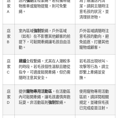
店
店內
強制
全程繫繩。若有攜帶寵
為了維護店內清
家
物推車或寵物提籠，則可免繫
潔，請飼主隨時注
A
繩。
意毛孩的狀況，並
清理排泄物。
店
室內區域
強制
繫繩，戶外區域
戶外區域請隨時注
家
（如有）在不影響其他顧客的前
意毛孩的動向，避
B
提下，可鬆開牽繩讓毛孩自由活
免追逐、打擾其他
動。
寵物或顧客。
店
建議
全程繫繩，尤其在人潮較多
若毛孩出現吠叫、
家
的時段。若毛孩個性溫馴且聽從
攻擊等行為，請立
C
指令，可適度鬆開牽繩，但仍需
即繫上牽繩並安
隨時注意其安全。
撫。
店
提供
寵物專用活動區
，在活動區
使用寵物專用活動
家
內可鬆開牽繩，讓毛孩盡情奔跑
區前，請詳閱相關
D
玩耍。非活動區則
強制
繫繩。
規定，並確保毛孩
已完成疫苗注射。