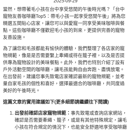
2025-09-29
當然，想帶著毛小孩在台中享受悠閒的午後時光嗎？「台中
寵物友善咖啡廳Top5：帶毛小孩一起享受悠閒午後」將為您
精選五間貼心店家，讓您可以與愛寵一同享受美味咖啡與餐
點。這些咖啡廳不僅歡迎毛小孩的到來，更提供完善的寵物
友善設施。
為了讓您和毛孩都能有愉快的體驗，我們整理了各店家的寵
物規範，像是是否需要繫上牽繩或待在籠子裡，以及是否提
供專為寵物設計的美味餐點。此外，我們也特別介紹了設有
戶外活動空間的咖啡廳，讓毛孩能夠自由奔跑、盡情放電。
在出發前，建議您事先致電店家確認最新的寵物規範，並考
量自家毛孩的個性和喜好，選擇最適合的咖啡廳，共同度過
美好的午後時光。
這篇文章的實用建議如下(更多細節請繼續往下閱讀)
出發前確認店家寵物規範：
事先致電或查詢店家網站，
確認是否需要牽繩、籠子，或是有其他特殊規定，讓毛
小孩在符合規定的情況下，也能安全舒適地享受咖啡廳