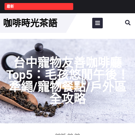
最新
咖啡時光茶語
台中寵物友善咖啡廳
Top5：毛孩悠閒午後！
牽繩/寵物餐點/戶外區
全攻略