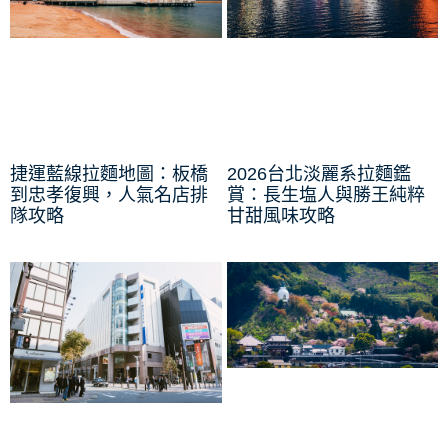
捷運藍線拉麵地圖：板橋
2026台北淡麗系拉麵鑑
到忠孝復興，人氣名店排
賞：長生塩人與勝王純粹
隊攻略
甘甜風味攻略