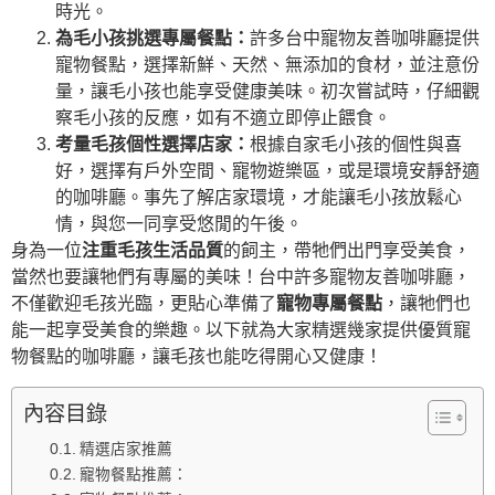
時光。
為毛小孩挑選專屬餐點：
許多台中寵物友善咖啡廳提供
寵物餐點，選擇新鮮、天然、無添加的食材，並注意份
量，讓毛小孩也能享受健康美味。初次嘗試時，仔細觀
察毛小孩的反應，如有不適立即停止餵食。
考量毛孩個性選擇店家：
根據自家毛小孩的個性與喜
好，選擇有戶外空間、寵物遊樂區，或是環境安靜舒適
的咖啡廳。事先了解店家環境，才能讓毛小孩放鬆心
情，與您一同享受悠閒的午後。
身為一位
注重毛孩生活品質
的飼主，帶牠們出門享受美食，
當然也要讓牠們有專屬的美味！台中許多寵物友善咖啡廳，
不僅歡迎毛孩光臨，更貼心準備了
寵物專屬餐點
，讓牠們也
能一起享受美食的樂趣。以下就為大家精選幾家提供優質寵
物餐點的咖啡廳，讓毛孩也能吃得開心又健康！
內容目錄
精選店家推薦
寵物餐點推薦：