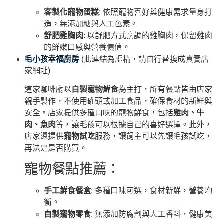
客製化寵物蛋糕
: 依照寵物喜好與健康需求量身打
造，無添加糖與人工色素。
舒肥雞胸肉
: 以舒肥方式烹調的雞胸肉，保留雞肉
的鮮嫩口感與營養價值。
毛小孩幸福廚房
(此連結為虛構，請自行替換成真實店
家網址)
這家咖啡廳以
自製寵物鮮食
為主打，所有餐點皆由店家
親手製作，不使用罐頭或加工食品，確保食材的新鮮與
安全。店家提供多種口味的寵物鮮食，包括
雞肉、牛
肉、魚肉
等，讓毛孩可以根據自己的喜好選擇。此外，
店家還提供
寵物試吃
服務，讓飼主可以先讓毛孩試吃，
再決定是否購買。
寵物餐點推薦：
手工鮮食餐盒
: 多種口味可選，食材新鮮，營養均
衡。
自製寵物零食
: 無添加防腐劑與人工香料，健康美