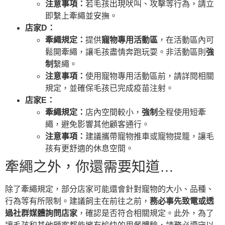
注意事項：
若毛孩出現吠叫、攻擊等行為，請立
即繫上牽繩並安撫。
店家D：
牽繩規定：
提供
寵物專用活動區
，在活動區內可
鬆開牽繩，讓毛孩盡情奔跑玩耍。非活動區則
強
制
繫繩。
注意事項：
使用寵物專用活動區前，請詳閱相關
規定，並確保毛孩已完成疫苗注射。
店家E：
牽繩規定：
店內空間較小，
強制
全程使用短牽
繩，避免影響其他顧客通行。
注意事項：
建議攜帶寵物推車或寵物提籠，讓毛
孩有更舒適的休息空間。
牽繩之外，你還需要知道…
除了牽繩規定，部分店家可能還會針對寵物的大小、品種、
行為等有所限制。建議飼主在前往之前，
務必事先致電或透
過社群媒體詢問店家
，確認是否符合相關規定。此外，為了