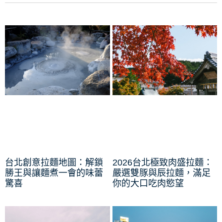
台北創意拉麵地圖：解鎖
2026台北極致肉盛拉麵：
勝王與讓麵煮一會的味蕾
嚴選雙豚與辰拉麵，滿足
驚喜
你的大口吃肉慾望