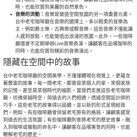
時，也能欣賞到美麗的自然景色。
音樂的流動：
音樂是營造空間氛圍的另一項重要元素。
台中老宅咖啡廳在音樂的選擇上，多以輕柔的音樂為
主，例如爵士樂、古典樂或輕音樂。這些音樂不僅能讓
人感到放鬆，也能營造出浪漫的氛圍。此外，一些咖啡
廳還會不定期舉辦Live音樂表演，讓顧客在品嚐咖啡的
同時，也能欣賞到精彩的音樂演出。
隱藏在空間中的故事
台中老宅咖啡廳的空間美學，不僅僅體現在視覺上，更蘊含
著豐富的故事。每一間老宅，都曾是某個人的家、某個家族
的記憶、甚至是某個時代的縮影。當我們走進這些老宅咖啡
廳，彷彿穿越時空，與過去的人們相遇。透過空間設計師的
巧手，這些老宅的故事得以延續，並以新的形式呈現給我
們。例如，有些咖啡廳會保留老宅原有的格局，讓顧客感受
到過去的生活氛圍；有些咖啡廳則會將老宅的歷史故事，融
入到咖啡或餐點的命名中，讓顧客在品嚐美食的同時，也能
瞭解老宅的歷史。