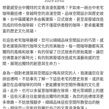
2025-10-02
想要感受台中獨特的文青浪漫氛圍嗎？不如來一趟台中老宅
咖啡廳巡禮，穿越時空的浪漫空間，品味空間設計與歷史故
事。台中蘊藏著許多由舊建築、日式宿舍，甚至是廢墟改造
而成的特色咖啡館，它們不僅提供香醇的咖啡，更承載著豐
富的歷史文化底蘊。
在這些老宅咖啡廳裡，您可以細細品味空間設計的巧思，感
受老建築與現代咖啡文化的完美融合。每一間咖啡廳都有其
獨特的風格和故事，有的保留了日式宿舍的原始風貌，讓您
彷彿置身於舊時光；有的則將廢墟改造成充滿藝術感的空
間，展現出獨特的創意與生命力。
身為一個對老建築與空間設計略有研究的人，我建議您在安
排巡禮時，不妨事先了解一下這些老宅的歷史背景，或許能
讓您在品嚐咖啡的同時，更能體會到空間所傳達的文化意
涵。此外，也可以多留意咖啡廳在傢俱、燈光等細節上的選
擇，這些元素往往能營造出獨特的氛圍，為您的巡禮增添更
多樂趣。不妨放慢腳步，細細品味這些空間所散發出的魅
力，相信您一定能找到屬於自己的文青浪漫角落。