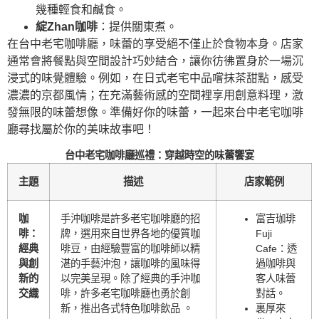
幾種輕食和鹹食。
綻Zhan咖啡
：提供關東煮。
在台中老宅咖啡廳，味蕾的享受絕不僅止於食物本身。店家
通常會將餐點與空間設計巧妙結合，讓你彷彿置身於一場沉
浸式的味覺體驗。例如，在日式老宅中品嚐抹茶甜點，感受
濃濃的京都風情；在充滿藝術感的空間裡享用創意料理，激
發無限的味蕾想像。準備好你的味蕾，一起來台中老宅咖啡
廳尋找屬於你的美味故事吧！
台中老宅咖啡廳巡禮：穿越時空的味蕾饗宴
主題
描述
店家範例
咖
手沖咖啡是許多老宅咖啡廳的招
富吉珈琲
啡：
牌，選用來自世界各地的優質咖
Fuji
經典
啡豆，由經驗豐富的咖啡師以精
Cafe：透
與創
湛的手藝沖泡，讓咖啡的風味得
過咖啡與
新的
以完美呈現。除了經典的手沖咖
客人味蕾
交織
啡，許多老宅咖啡廳也勇於創
對話。
新，推出各式特色咖啡飲品 。
裏厚來