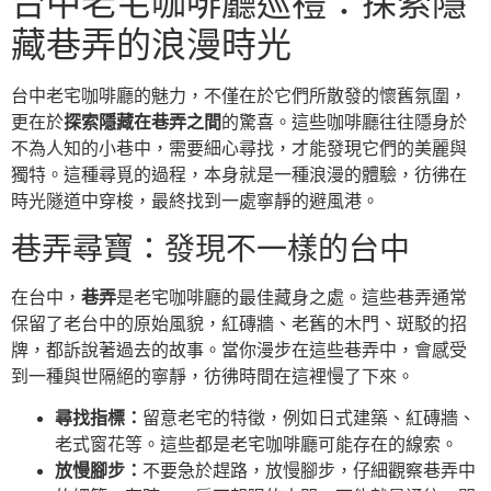
台中老宅咖啡廳巡禮：探索隱
藏巷弄的浪漫時光
台中老宅咖啡廳的魅力，不僅在於它們所散發的懷舊氛圍，
更在於
探索隱藏在巷弄之間
的驚喜。這些咖啡廳往往隱身於
不為人知的小巷中，需要細心尋找，才能發現它們的美麗與
獨特。這種尋覓的過程，本身就是一種浪漫的體驗，彷彿在
時光隧道中穿梭，最終找到一處寧靜的避風港。
巷弄尋寶：發現不一樣的台中
在台中，
巷弄
是老宅咖啡廳的最佳藏身之處。這些巷弄通常
保留了老台中的原始風貌，紅磚牆、老舊的木門、斑駁的招
牌，都訴說著過去的故事。當你漫步在這些巷弄中，會感受
到一種與世隔絕的寧靜，彷彿時間在這裡慢了下來。
尋找指標：
留意老宅的特徵，例如日式建築、紅磚牆、
老式窗花等。這些都是老宅咖啡廳可能存在的線索。
放慢腳步：
不要急於趕路，放慢腳步，仔細觀察巷弄中