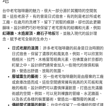
地
台中老宅咖啡廳的魅力，很大一部分源於其獨特的空間氛
圍。這些老房子，有的曾是日式宿舍，有的則是老診所或老
工廠，在歲月的洗禮下，留下了斑駁的痕跡，卻也因此更顯
韻味。設計師們巧妙地保留了老宅原有的結構和元素，例如
紅磚牆、木造屋頂、磨石子地板
等，並融入現代的設計理
念，賦予老宅全新的生命力。
日式老屋的溫潤：
許多老宅咖啡廳的前身是日治時期的
日式宿舍，保留了濃厚的和風氣息。例如，可以欣賞到
榻榻米、拉門、木格窗等經典元素，彷彿置身於京都的
町屋之中。設計師們通常會加入一些現代的傢俱和裝
飾，營造出舒適、放鬆的氛圍。
廢墟重生的藝術：
另一些老宅咖啡廳則是由廢棄的工廠
或倉庫改造而成。這些空間通常擁有挑高的天花板和寬
敞的格局，設計師們可以盡情揮灑創意，打造出充滿藝
術感的空間。例如，可以見到裸露的管線、水泥牆面、
以及各式各樣的裝置藝術，營造出一種頹廢的美感。
傳統閩式建築的創新：
台中也保留了一些傳統的閩式建