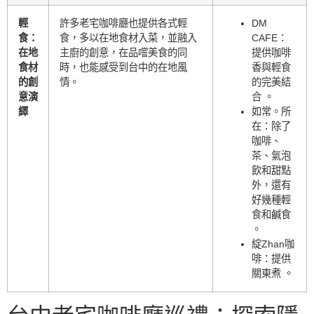
輕
許多老宅咖啡廳也提供各式輕
DM
食：
食，多以在地食材入菜，並融入
CAFE：
在地
主廚的創意，在品嚐美食的同
提供咖啡
食材
時，也能感受到台中的在地風
香與輕食
的創
情。
的完美結
意演
合 。
繹
如常。所
在：除了
咖啡、
茶、氣泡
飲和甜點
外，還有
好幾種輕
食和鹹食
。
綻Zhan咖
啡：提供
關東煮 。