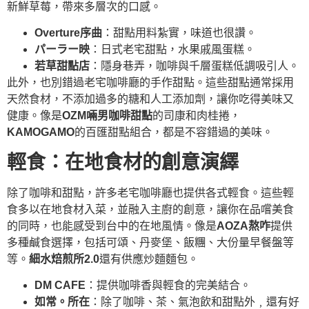
新鮮草莓，帶來多層次的口感。
Overture序曲
：甜點用料紮實，味道也很讚。
パーラー映
：日式老宅甜點，水果戚風蛋糕。
若草甜點店
：隱身巷弄，咖啡與千層蛋糕低調吸引人。
此外，也別錯過老宅咖啡廳的手作甜點。這些甜點通常採用
天然食材，不添加過多的糖和人工添加劑，讓你吃得美味又
健康。像是
OZM啢男咖啡甜點
的司康和肉桂捲，
KAMOGAMO
的百匯甜點組合，都是不容錯過的美味。
輕食：在地食材的創意演繹
除了咖啡和甜點，許多老宅咖啡廳也提供各式輕食。這些輕
食多以在地食材入菜，並融入主廚的創意，讓你在品嚐美食
的同時，也能感受到台中的在地風情。像是
AOZA熬咋
提供
多種鹹食選擇，包括可頌、丹麥堡、飯糰、大份量早餐盤等
等。
細水焙煎所2.0
還有供應炒麵麵包。
DM CAFE
：提供咖啡香與輕食的完美結合。
如常。所在
：除了咖啡、茶、氣泡飲和甜點外﹐還有好