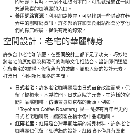
的細節。有時，一扇不起眼的木門，可能就是通往一間
充滿驚喜的咖啡廳的入口。
善用網路資源：
利用網路搜尋，可以找到一些隱藏在巷
弄中的咖啡廳資訊。許多部落客和美食網站都會分享他
們的探店經驗，提供有用的線索。
空間設計：老宅的華麗轉身
許多台中老宅咖啡廳，在
空間設計
上都下足了功夫，巧妙地
將老宅的原始風貌與現代的咖啡文化相結合。設計師們透過
保留老宅的結構、修復舊有的裝飾、並融入新的設計元素，
打造出一個個獨具風格的空間。
日式老宅：
許多老宅咖啡廳是由日式宿舍改建而成，保
留了榻榻米、木製拉門、日式庭院等元素。在這樣的空
間裡品嚐咖啡，彷彿置身於京都的街頭。例如，
「Toyohara Coffee Roasters」是一間擁有百年歷史的
日式老宅咖啡廳，讓顧客在檜木香中品嚐咖啡。
紅磚老屋：
紅磚是台灣早期建築的常見材料，許多老宅
咖啡廳也保留了紅磚牆的設計。紅磚牆不僅具有歷史