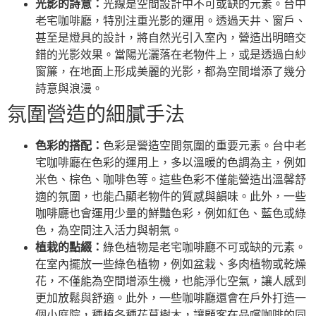
光影的詩意：
光線是空間設計中不可或缺的元素。台中
老宅咖啡廳，特別注重光影的運用。透過天井、窗戶、
甚至是燈具的設計，將自然光引入室內，營造出明暗交
錯的光影效果。當陽光灑落在老物件上，或是透過白紗
窗簾，在地面上形成美麗的光影，都為空間增添了幾分
詩意與浪漫。
氛圍營造的細膩手法
色彩的搭配：
色彩是營造空間氛圍的重要元素。台中老
宅咖啡廳在色彩的運用上，多以溫暖的色調為主，例如
米色、棕色、咖啡色等。這些色彩不僅能營造出溫馨舒
適的氛圍，也能凸顯老物件的質感與韻味。此外，一些
咖啡廳也會運用少量的鮮豔色彩，例如紅色、藍色或綠
色，為空間注入活力與朝氣。
植栽的點綴：
綠色植物是老宅咖啡廳不可或缺的元素。
在室內擺放一些綠色植物，例如盆栽、多肉植物或乾燥
花，不僅能為空間增添生機，也能淨化空氣，讓人感到
更加放鬆與舒適。此外，一些咖啡廳還會在戶外打造一
個小庭院，種植各種花草樹木，讓顧客在品嚐咖啡的同