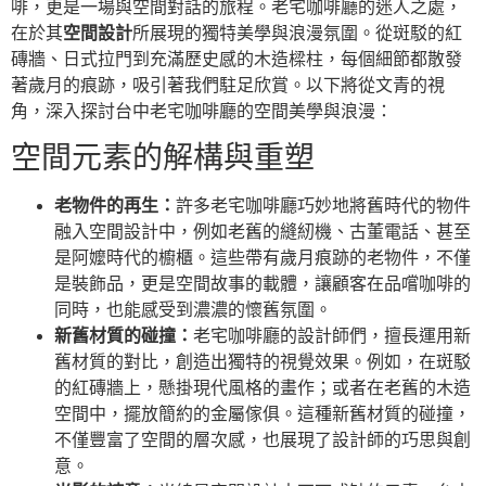
啡，更是一場與空間對話的旅程。老宅咖啡廳的迷人之處，
在於其
空間設計
所展現的獨特美學與浪漫氛圍。從斑駁的紅
磚牆、日式拉門到充滿歷史感的木造樑柱，每個細節都散發
著歲月的痕跡，吸引著我們駐足欣賞。以下將從文青的視
角，深入探討台中老宅咖啡廳的空間美學與浪漫：
空間元素的解構與重塑
老物件的再生：
許多老宅咖啡廳巧妙地將舊時代的物件
融入空間設計中，例如老舊的縫紉機、古董電話、甚至
是阿嬤時代的櫥櫃。這些帶有歲月痕跡的老物件，不僅
是裝飾品，更是空間故事的載體，讓顧客在品嚐咖啡的
同時，也能感受到濃濃的懷舊氛圍。
新舊材質的碰撞：
老宅咖啡廳的設計師們，擅長運用新
舊材質的對比，創造出獨特的視覺效果。例如，在斑駁
的紅磚牆上，懸掛現代風格的畫作；或者在老舊的木造
空間中，擺放簡約的金屬傢俱。這種新舊材質的碰撞，
不僅豐富了空間的層次感，也展現了設計師的巧思與創
意。