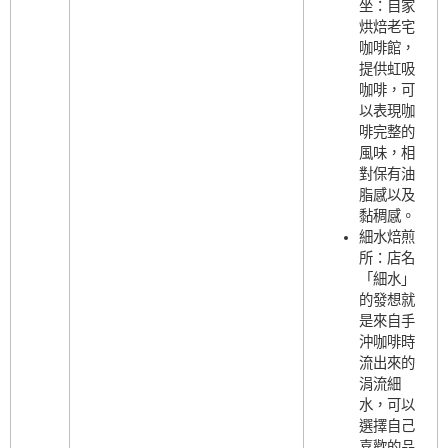
坐：自家
烘焙老宅
咖啡館，
提供虹吸
咖啡，可
以表現咖
啡完整的
風味，相
對保有油
脂感以及
黏稠感。
細水焙煎
所：店名
「細水」
的發想就
是來自手
沖咖啡時
流出來的
涓流細
水，可以
選擇自己
喜歡的品