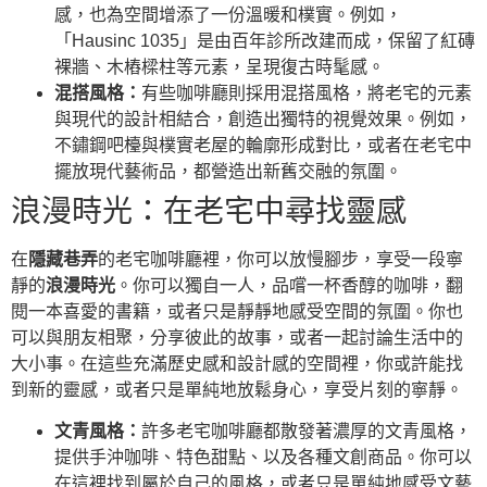
感，也為空間增添了一份溫暖和樸實。例如，
「Hausinc 1035」是由百年診所改建而成，保留了紅磚
裸牆、木樁樑柱等元素，呈現復古時髦感。
混搭風格：
有些咖啡廳則採用混搭風格，將老宅的元素
與現代的設計相結合，創造出獨特的視覺效果。例如，
不鏽鋼吧檯與樸實老屋的輪廓形成對比，或者在老宅中
擺放現代藝術品，都營造出新舊交融的氛圍。
浪漫時光：在老宅中尋找靈感
在
隱藏巷弄
的老宅咖啡廳裡，你可以放慢腳步，享受一段寧
靜的
浪漫時光
。你可以獨自一人，品嚐一杯香醇的咖啡，翻
閱一本喜愛的書籍，或者只是靜靜地感受空間的氛圍。你也
可以與朋友相聚，分享彼此的故事，或者一起討論生活中的
大小事。在這些充滿歷史感和設計感的空間裡，你或許能找
到新的靈感，或者只是單純地放鬆身心，享受片刻的寧靜。
文青風格：
許多老宅咖啡廳都散發著濃厚的文青風格，
提供手沖咖啡、特色甜點、以及各種文創商品。你可以
在這裡找到屬於自己的風格，或者只是單純地感受文藝