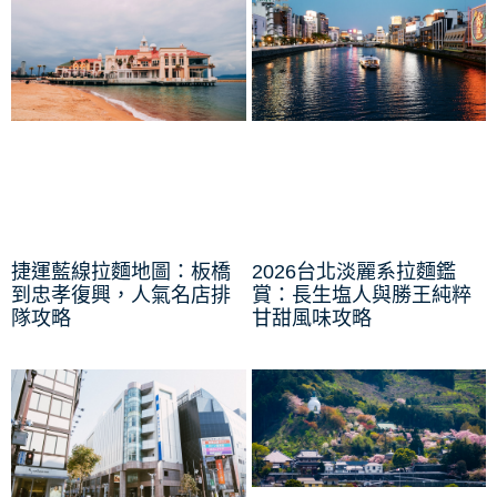
捷運藍線拉麵地圖：板橋
2026台北淡麗系拉麵鑑
到忠孝復興，人氣名店排
賞：長生塩人與勝王純粹
隊攻略
甘甜風味攻略