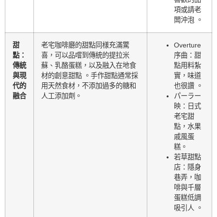
項或請老
闆沖泡 。
甜
老宅咖啡廳的甜點同樣充滿驚
Overture
點：
喜，可以品嚐到傳統的提拉米
序曲：甜
傳統
蘇、乳酪蛋糕，以及融入在地食
點用料紮
與現
材的創意甜點 。手作甜點通常採
實，味道
代的
用天然食材，不添加過多的糖和
也很讚 。
融合
人工添加劑。
パーラー
映：日式
老宅甜
點，水果
戚風蛋
糕。
若草甜點
店：隱身
巷弄，咖
啡與千層
蛋糕低調
吸引人 。