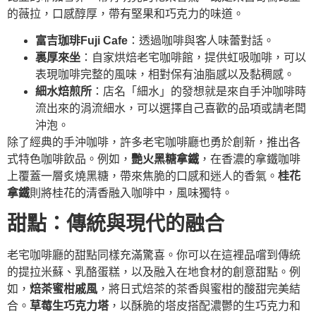
的薇拉，口感醇厚，帶有堅果和巧克力的味道。
富吉珈琲Fuji Cafe
：透過咖啡與客人味蕾對話。
裏厚來坐
：自家烘焙老宅咖啡館，提供虹吸咖啡，可以
表現咖啡完整的風味，相對保有油脂感以及黏稠感。
細水焙煎所
：店名「細水」的發想就是來自手沖咖啡時
流出來的涓流細水，可以選擇自己喜歡的品項或請老闆
沖泡。
除了經典的手沖咖啡，許多老宅咖啡廳也勇於創新，推出各
式特色咖啡飲品。例如，
艷火黑糖拿鐵
，在香濃的拿鐵咖啡
上覆蓋一層炙燒黑糖，帶來焦脆的口感和迷人的香氣。
桂花
拿鐵
則將桂花的清香融入咖啡中，風味獨特。
甜點：傳統與現代的融合
老宅咖啡廳的甜點同樣充滿驚喜。你可以在這裡品嚐到傳統
的提拉米蘇、乳酪蛋糕，以及融入在地食材的創意甜點。例
如，
焙茶蜜柑戚風
，將日式焙茶的茶香與蜜柑的酸甜完美結
合。
草莓生巧克力塔
，以酥脆的塔皮搭配濃鬱的生巧克力和