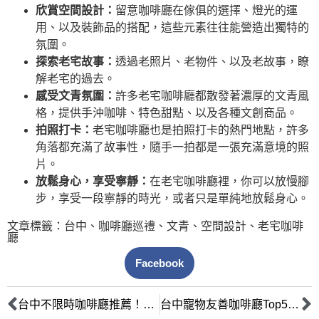
欣賞空間設計：
留意咖啡廳在傢俱的選擇、燈光的運
用、以及裝飾品的搭配，這些元素往往能營造出獨特的
氛圍。
探索老宅故事：
透過老照片、老物件、以及老故事，瞭
解老宅的過去。
感受文青氛圍：
許多老宅咖啡廳都散發著濃厚的文青風
格，提供手沖咖啡、特色甜點、以及各種文創商品。
拍照打卡：
老宅咖啡廳也是拍照打卡的熱門地點，許多
角落都充滿了故事性，隨手一拍都是一張充滿意境的照
片。
放鬆身心，享受寧靜：
在老宅咖啡廳裡，你可以放慢腳
步，享受一段寧靜的時光，或者只是單純地放鬆身心。
文章標籤：
台中
、
咖啡廳巡禮
、
文青
、
空間設計
、
老宅咖啡
廳
Facebook
台中不限時咖啡廳推薦！久坐工作讀書超人氣名單（插座WiFi、環境氛圍、低消全攻略）
台中寵物友善咖啡廳Top5：毛孩悠閒午後！牽繩/寵物餐點/戶外區全攻略