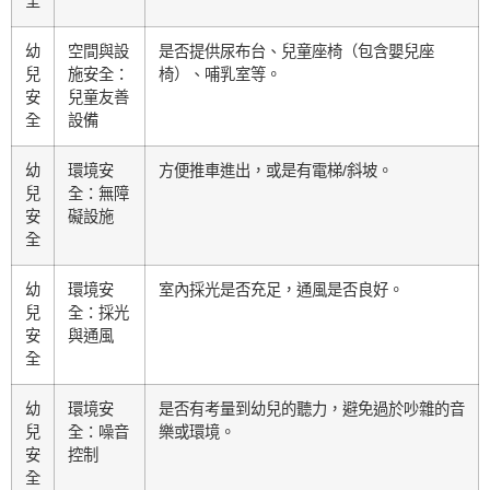
全
幼
空間與設
是否提供尿布台、兒童座椅（包含嬰兒座
兒
施安全：
椅）、哺乳室等。
安
兒童友善
全
設備
幼
環境安
方便推車進出，或是有電梯/斜坡。
兒
全：無障
安
礙設施
全
幼
環境安
室內採光是否充足，通風是否良好。
兒
全：採光
安
與通風
全
幼
環境安
是否有考量到幼兒的聽力，避免過於吵雜的音
兒
全：噪音
樂或環境。
安
控制
全