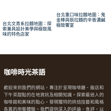
台北重口味拉麵地圖：鬼
金棒與辰拉麵的辛香濃鹹
台北文青系拉麵地圖：探
極致饗宴
索兼具設計美學與極致風
味的特色店家
咖啡時光茶語
歡迎來到我們的網站，專注於呈現咖啡廳、飯店和
下午茶甜點的在地資訊及相關知識。探索最迷人的
咖啡館和美味的點心，發現獨特的烘焙技藝和風格
各異的用餐體驗。我們提供深入的評論、食評，以