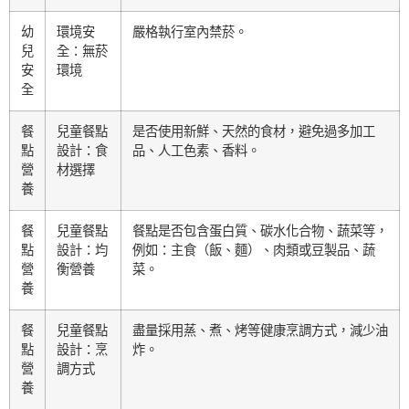
幼
環境安
嚴格執行室內禁菸。
兒
全：無菸
安
環境
全
餐
兒童餐點
是否使用新鮮、天然的食材，避免過多加工
點
設計：食
品、人工色素、香料。
營
材選擇
養
餐
兒童餐點
餐點是否包含蛋白質、碳水化合物、蔬菜等，
點
設計：均
例如：主食（飯、麵）、肉類或豆製品、蔬
營
衡營養
菜。
養
餐
兒童餐點
盡量採用蒸、煮、烤等健康烹調方式，減少油
點
設計：烹
炸。
營
調方式
養