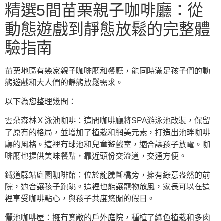
精選5間苗栗親子咖啡廳：從
動態遊戲到靜態放鬆的完整體
驗指南
苗栗地區有幾家親子咖啡廳和餐廳，能同時滿足孩子們的動
態遊戲和大人們的靜態放鬆需求。
以下為您整理幾間：
雲朵森林Ｘ泳池咖啡：這間咖啡廳將SPA游泳池改裝，保留
了原有的格局，並增加了植栽和網美元素，打造出池畔咖啡
廳的風格。這裡有球池和兒童遊戲室，適合讓孩子放電。咖
啡廳也提供美味餐點，靠近頭份交流道，交通方便。
鐵道驛站庭園咖啡館：位於龍騰斷橋旁，擁有綠意盎然的前
院，適合讓孩子跑跳。這裡也能讓寵物放風，家長可以在這
裡享受咖啡點心，與孩子共度悠閒的假日。
儷池咖啡屋：擁有寬敞的戶外庭院，種植了綠色植栽和多肉