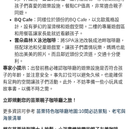
孩子們喜愛的遊樂設施，餐點CP值高，非常適合親子
同遊。
BQ Cafe
：同樣位於頭份的BQ Cafe，以北歐風格設
計，設有夢幻的溜滑梯和遊戲空間。二樓的專屬遊戲區
和用餐區讓家長能就近看顧孩子。
雲朵森林Ｘ泳池咖啡
：將SPA泳池改裝成池畔咖啡廳，
搭配球池和兒童遊戲室，讓孩子們盡情玩樂，媽媽也能
拍出美美的照片。而且鄰近頭份交流道，交通十分便
利。
專家小提示：
出發前務必確認咖啡廳的遊樂設施是否符合孩
子的年齡，並注意安全。事先訂位可以避免久候，也能確保
有足夠的空間讓孩子們活動。此外，不妨準備一些小玩具或
故事書，以備不時之需。
立即規劃您的苗栗親子咖啡廳之旅！
更多資訊可參考
苗栗特色咖啡廳地圖:10間必訪景點、老宅與
海景清單