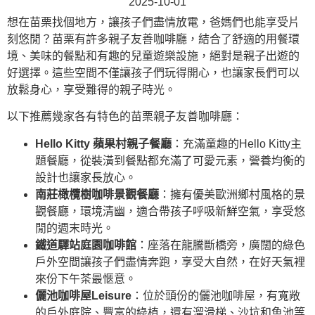
2025-10-01
想在苗栗找個地方，讓孩子們盡情放電，爸媽們也能享受片
刻悠閒？苗栗有許多親子友善咖啡廳，結合了舒適的用餐環
境、美味的餐點和有趣的兒童遊樂設施，絕對是親子出遊的
好選擇。這些空間不僅讓孩子們玩得開心，也讓家長們可以
放鬆身心，享受難得的親子時光。
以下推薦幾家各有特色的苗栗親子友善咖啡廳：
Hello Kitty 蘋果村親子餐廳
：充滿童趣的Hello Kitty主
題餐廳，從裝潢到餐點都充滿了可愛元素，營養均衡的
設計也讓家長放心。
南莊橄欖樹咖啡景觀餐廳
：擁有優美歐洲鄉村風格的景
觀餐廳，環境清幽，適合帶孩子呼吸新鮮空氣，享受悠
閒的週末時光。
鐵道驛站庭園咖啡館
：座落在龍騰斷橋旁，廣闊的綠色
戶外空間讓孩子們盡情奔跑，享受大自然，在好天氣裡
來份下午茶最愜意。
儷池咖啡屋Leisure
：位於頭份的儷池咖啡屋，有寬敞
的戶外庭院、豐富的綠植，還有溜滑梯、沙坑和魚池等