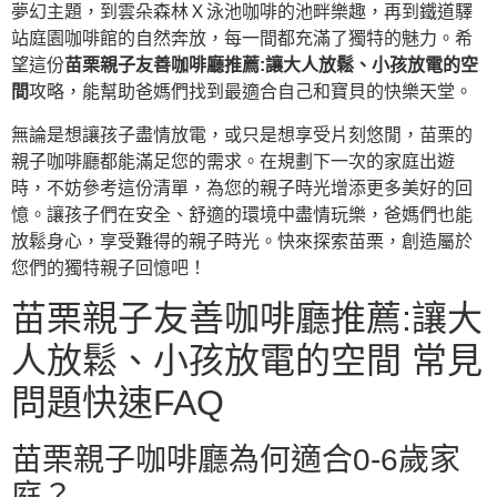
夢幻主題，到雲朵森林Ｘ泳池咖啡的池畔樂趣，再到鐵道驛
站庭園咖啡館的自然奔放，每一間都充滿了獨特的魅力。希
望這份
苗栗親子友善咖啡廳推薦:讓大人放鬆、小孩放電的空
間
攻略，能幫助爸媽們找到最適合自己和寶貝的快樂天堂。
無論是想讓孩子盡情放電，或只是想享受片刻悠閒，苗栗的
親子咖啡廳都能滿足您的需求。在規劃下一次的家庭出遊
時，不妨參考這份清單，為您的親子時光增添更多美好的回
憶。讓孩子們在安全、舒適的環境中盡情玩樂，爸媽們也能
放鬆身心，享受難得的親子時光。快來探索苗栗，創造屬於
您們的獨特親子回憶吧！
苗栗親子友善咖啡廳推薦:讓大
人放鬆、小孩放電的空間 常見
問題快速FAQ
苗栗親子咖啡廳為何適合0-6歲家
庭？