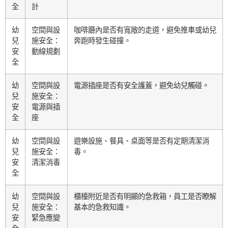
全
計
幼
空間與設
咖啡廳內是否有寬敞的走道，避免推車或幼兒
兒
施安全：
奔跑時發生碰撞。
安
動線規劃
全
幼
空間與設
電源插座是否有安全護蓋，避免幼兒觸碰。
兒
施安全：
安
電源與插
全
座
幼
空間與設
遊樂設施、餐具、桌面等是否有定期清潔消
兒
施安全：
毒。
安
清潔消毒
全
幼
空間與設
櫃檯附近是否有明顯的急救箱，員工是否瞭解
兒
施安全：
基本的急救知識。
安
緊急應變