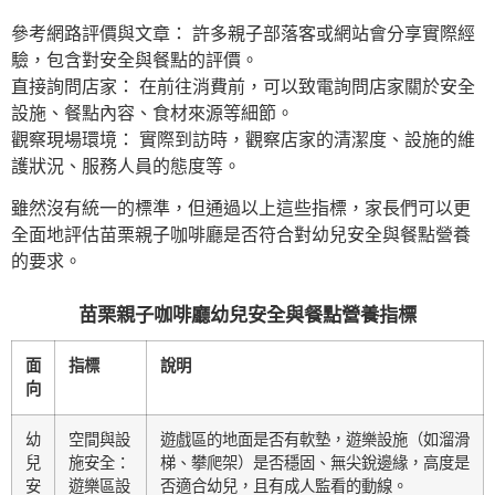
參考網路評價與文章： 許多親子部落客或網站會分享實際經
驗，包含對安全與餐點的評價。
直接詢問店家： 在前往消費前，可以致電詢問店家關於安全
設施、餐點內容、食材來源等細節。
觀察現場環境： 實際到訪時，觀察店家的清潔度、設施的維
護狀況、服務人員的態度等。
雖然沒有統一的標準，但通過以上這些指標，家長們可以更
全面地評估苗栗親子咖啡廳是否符合對幼兒安全與餐點營養
的要求。
苗栗親子咖啡廳幼兒安全與餐點營養指標
面
指標
說明
向
幼
空間與設
遊戲區的地面是否有軟墊，遊樂設施（如溜滑
兒
施安全：
梯、攀爬架）是否穩固、無尖銳邊緣，高度是
安
遊樂區設
否適合幼兒，且有成人監看的動線。