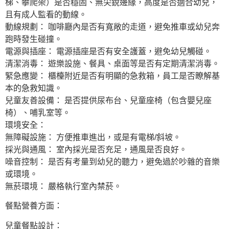
梯、攀爬架）是否穩固、無尖銳邊緣，高度是否適合幼兒，
且有成人監看的動線。
動線規劃： 咖啡廳內是否有寬敞的走道，避免推車或幼兒奔
跑時發生碰撞。
電源與插座： 電源插座是否有安全護蓋，避免幼兒觸碰。
清潔消毒： 遊樂設施、餐具、桌面等是否有定期清潔消毒。
緊急應變： 櫃檯附近是否有明顯的急救箱，員工是否瞭解基
本的急救知識。
兒童友善設備： 是否提供尿布台、兒童座椅（包含嬰兒座
椅）、哺乳室等。
環境安全：
無障礙設施： 方便推車進出，或是有電梯/斜坡。
採光與通風： 室內採光是否充足，通風是否良好。
噪音控制： 是否有考量到幼兒的聽力，避免過於吵雜的音樂
或環境。
無菸環境： 嚴格執行室內禁菸。
餐點營養方面：
兒童餐點設計：