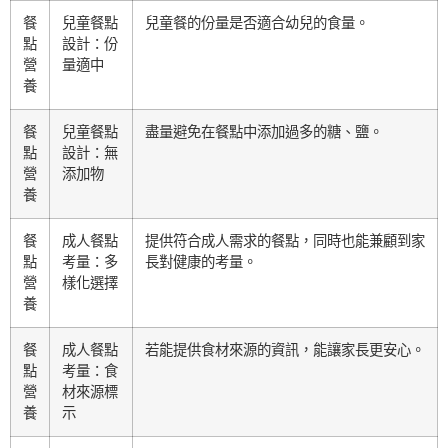
餐
兒童餐點
兒童餐的份量是否適合幼兒的食量。
點
設計：份
營
量適中
養
餐
兒童餐點
盡量避免在餐點中添加過多的糖、鹽。
點
設計：無
營
添加物
養
餐
成人餐點
提供符合成人需求的餐點，同時也能兼顧到家
點
考量：多
長對健康的考量。
營
樣化選擇
養
餐
成人餐點
若能提供食材來源的資訊，能讓家長更安心。
點
考量：食
營
材來源標
養
示