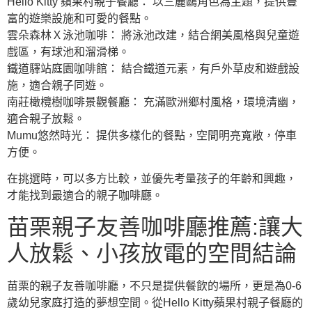
Hello Kitty 蘋果村親子餐廳： 以三麗鷗角色為主題，提供豐
富的遊樂設施和可愛的餐點。
雲朵森林Ｘ泳池咖啡： 將泳池改建，結合網美風格與兒童遊
戲區，有球池和溜滑梯。
鐵道驛站庭園咖啡館： 結合鐵道元素，有戶外草皮和遊戲設
施，適合親子同遊。
南莊橄欖樹咖啡景觀餐廳： 充滿歐洲鄉村風格，環境清幽，
適合親子放鬆。
Mumu悠然時光： 提供多樣化的餐點，空間明亮寬敞，停車
方便。
在挑選時，可以多方比較，並優先考量孩子的年齡和興趣，
才能找到最適合的親子咖啡廳。
苗栗親子友善咖啡廳推薦:讓大
人放鬆、小孩放電的空間結論
苗栗的親子友善咖啡廳，不只是提供餐飲的場所，更是為0-6
歲幼兒家庭打造的夢想空間。從Hello Kitty蘋果村親子餐廳的