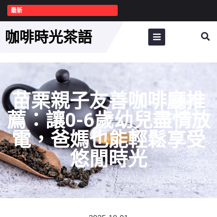
最新
咖啡時光茶語
苗栗親子友善咖啡廳推
薦：讓0-6歲幼兒盡情放
電，爸媽也能輕鬆享受
悠閒時光