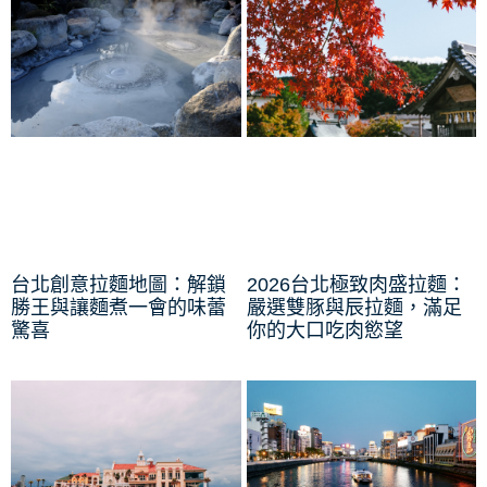
台北創意拉麵地圖：解鎖
2026台北極致肉盛拉麵：
勝王與讓麵煮一會的味蕾
嚴選雙豚與辰拉麵，滿足
驚喜
你的大口吃肉慾望