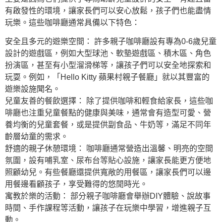
有啟發性的環境，讓家長們可以安心放鬆，孩子們也能盡情
玩樂。這些咖啡廳通常具備以下特色：
安全且多元的遊樂空間： 許多親子咖啡廳設有專為0-6歲兒童
設計的遊戲區，例如大型球池、軟墊遊戲區、積木區、角色
扮演區，甚至有小型溜滑梯等，讓孩子們可以安全地探索和
玩耍。例如，「Hello Kitty 蘋果村親子餐廳」就以其豐富的
遊樂設施聞名。
兒童友善的餐飲選擇： 除了提供咖啡和輕食給家長，這些咖
啡廳也注重兒童餐點的健康與美味，通常會有造型可愛、營
養均衡的兒童套餐，或是提供副食品、牛奶等，滿足不同年
齡層幼童的需求。
舒適的親子休憩環境： 咖啡廳通常營造出溫馨、明亮的空間
氛圍，設有哺乳室、尿布台等貼心設施，讓家長能更方便地
照顧幼兒。有些餐廳還提供寬敞的用餐區，讓家長們可以邊
用餐邊看顧孩子，享受難得的悠閒時光。
寓教於樂的活動： 部分親子咖啡廳會舉辦DIY體驗、說故事
時間、手作課程等活動，讓孩子在玩樂中學習，增進親子互
動。