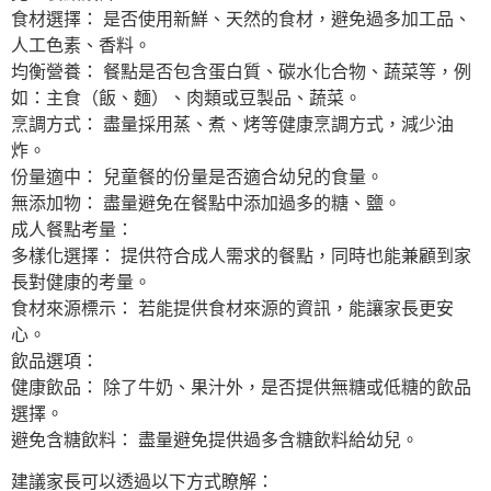
食材選擇： 是否使用新鮮、天然的食材，避免過多加工品、
人工色素、香料。
均衡營養： 餐點是否包含蛋白質、碳水化合物、蔬菜等，例
如：主食（飯、麵）、肉類或豆製品、蔬菜。
烹調方式： 盡量採用蒸、煮、烤等健康烹調方式，減少油
炸。
份量適中： 兒童餐的份量是否適合幼兒的食量。
無添加物： 盡量避免在餐點中添加過多的糖、鹽。
成人餐點考量：
多樣化選擇： 提供符合成人需求的餐點，同時也能兼顧到家
長對健康的考量。
食材來源標示： 若能提供食材來源的資訊，能讓家長更安
心。
飲品選項：
健康飲品： 除了牛奶、果汁外，是否提供無糖或低糖的飲品
選擇。
避免含糖飲料： 盡量避免提供過多含糖飲料給幼兒。
建議家長可以透過以下方式瞭解：