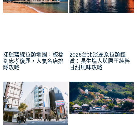
捷運藍線拉麵地圖：板橋
2026台北淡麗系拉麵鑑
到忠孝復興，人氣名店排
賞：長生塩人與勝王純粹
隊攻略
甘甜風味攻略