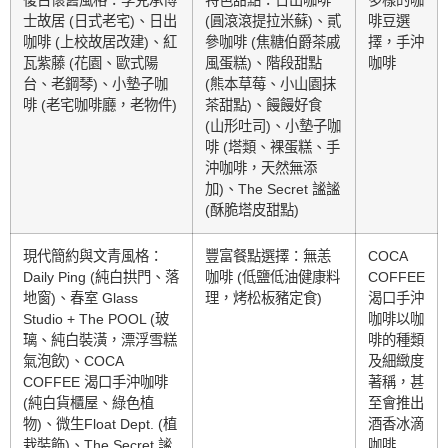
復古懷舊風格：李克承博
特色甜點：日出咖啡
多樣的咖
士故居 (日式老宅)、日出
(圓滾滾提拉米蘇)、貳
啡豆選
咖啡 (上校故居改建)、紅
參咖啡 (焦糖伯爵茶戚
擇，手沖
瓦紫藤 (花園、歐式陽
風蛋糕)、階段甜點
咖啡
台、老鋼琴)、小墊子咖
(熊本草莓、小山園抹
啡 (老宅咖啡廳，老物件)
茶甜點)、饅饅好食
(山形吐司)、小墊子咖
啡 (塔類、裸蛋糕、手
沖咖啡，天然無添
加)、The Secret 謐謐
(酥脆塔皮甜點)
現代簡約與文青風格：
豐富餐點選擇：無恙
COCA
Daily Ping (純白拱門、落
咖啡 (低鹽低油健康料
COFFEE
地窗)、春室 Glass
理，烤松板豬定食)
渴口手沖
Studio + The POOL (玻
咖啡以咖
璃、純白裝潢，漂浮雪糕
啡的種類
氣泡飲)、COCA
及細緻度
COFFEE 渴口手沖咖啡
著稱，甚
(純白貨櫃屋、綠色植
至會推出
物)、微生Float Dept. (植
酒香冰滴
栽裝飾)、The Secret 謐
咖啡