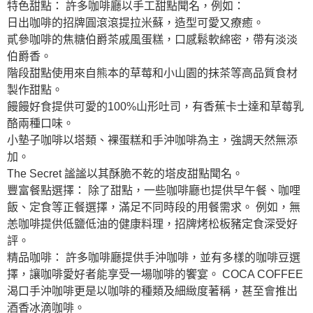
特色甜點： 許多咖啡廳以手工甜點聞名，例如：
日出咖啡的招牌圓滾滾提拉米蘇，造型可愛又療癒。
貳參咖啡的焦糖伯爵茶戚風蛋糕，口感鬆軟綿密，帶有淡淡
伯爵香。
階段甜點使用來自熊本的草莓和小山園的抹茶等高品質食材
製作甜點。
饅饅好食提供可愛的100%山形吐司，有香蕉卡士達和草莓乳
酪兩種口味。
小墊子咖啡以塔類、裸蛋糕和手沖咖啡為主，強調天然無添
加。
The Secret 謐謐以其酥脆不乾的塔皮甜點聞名。
豐富餐點選擇： 除了甜點，一些咖啡廳也提供早午餐、咖哩
飯、定食等正餐選擇，滿足不同時段的用餐需求。 例如，無
恙咖啡提供低鹽低油的健康料理，招牌烤松板豬定食深受好
評。
精品咖啡： 許多咖啡廳提供手沖咖啡，並有多樣的咖啡豆選
擇，讓咖啡愛好者能享受一場咖啡的饗宴。 COCA COFFEE
渴口手沖咖啡更是以咖啡的種類及細緻度著稱，甚至會推出
酒香冰滴咖啡。