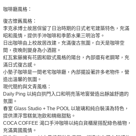
咖啡廳風格：
復古懷舊風格：
李克承博士故居保留了日治時期的日式老宅建築特色，充滿
昭和風情，提供手沖咖啡和季節水果三明治等。
日出咖啡由上校故居改建，充滿復古氛圍，白天是咖啡空
間，夜晚則變身為小酒館。
紅瓦紫藤擁有花園和歐式風格的陽台，內部還有老鋼琴，充
滿日式復古感。
小墊子咖啡是一間老宅咖啡廳，內部擺設著許多老物件，營
造出溫馨的氛圍。
現代簡約與文青風格：
Daily Ping 以純白拱門入口和明亮落地窗營造出靜謐舒適的
氛圍。
春室 Glass Studio + The POOL 以玻璃和純白裝潢為特色，
提供漂浮雪糕氣泡飲和精緻甜點。
COCA COFFEE 渴口手沖咖啡以純白貨櫃屋搭配綠色植物，
充滿異國風情。