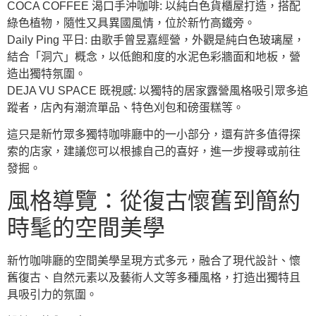
COCA COFFEE 渴口手沖咖啡: 以純白色貨櫃屋打造，搭配
綠色植物，隨性又具異國風情，位於新竹高鐵旁。
Daily Ping 平日: 由歌手曾昱嘉經營，外觀是純白色玻璃屋，
結合「洞穴」概念，以低飽和度的水泥色彩牆面和地板，營
造出獨特氛圍。
DEJA VU SPACE 既視感: 以獨特的居家露營風格吸引眾多追
蹤者，店內有潮流單品、特色刈包和磅蛋糕等。
這只是新竹眾多獨特咖啡廳中的一小部分，還有許多值得探
索的店家，建議您可以根據自己的喜好，進一步搜尋或前往
發掘。
風格導覽：從復古懷舊到簡約
時髦的空間美學
新竹咖啡廳的空間美學呈現方式多元，融合了現代設計、懷
舊復古、自然元素以及藝術人文等多種風格，打造出獨特且
具吸引力的氛圍。