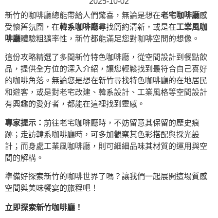
2025-10-02
新竹的咖啡廳總能帶給人們驚喜，無論是想在
老宅咖啡廳
感
受懷舊氛圍，在
韓系咖啡廳
尋找簡約清新，或是在
工業風咖
啡廳
體驗粗獷率性，新竹都能滿足您對咖啡空間的想像。
這份攻略精選了多間新竹特色咖啡廳，從空間設計到餐點飲
品，提供全方位的深入介紹，讓您輕鬆找到最符合自己喜好
的咖啡角落。無論您是想在新竹尋找特色咖啡廳的在地居民
和遊客，或是對老宅改建、韓系設計、工業風格等空間設計
有興趣的愛好者，都能在這裡找到靈感。
專家提示：
前往老宅咖啡廳時，不妨留意其保留的歷史痕
跡；走訪韓系咖啡廳時，可多加觀察其色彩搭配與採光設
計；而身處工業風咖啡廳，則可細細品味其材質的運用與空
間的解構。
準備好探索新竹的咖啡世界了嗎？讓我們一起展開這場質感
空間與美味饗宴的旅程吧！
立即探索新竹咖啡廳！