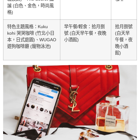
謐 (白色、金色，時尚風
格)
特色主題風格：Kuku
早午餐/輕食：拾月捌
拾月捌號
kohi 哭哭咖啡 (竹北小日
號 (白天早午餐，夜晚
(白天早
本，日式庭園)、WUGAO
小酒館)
午餐，夜
遊狗咖啡廳 (寵物泳池)
晚小酒
館)