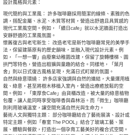
設計風格與元素：
現代簡約與工業風： 許多咖啡廳採用簡潔的線條、素雅的色
調，搭配金屬、水泥、木質等材質，營造出舒適且具質感的
現代工業風空間。例如，「續日cafe」就以水泥牆面打造出
安靜舒適的工業風氛圍。
懷舊復古與老宅新生： 改造老宅是新竹咖啡廳常見的美學手
法，保留建築原有的歷史韻味，並融入現代設計元素。例
如，「一想一響」由廢棄幼稚園改建，保留了旋轉樓梯、圓
拱門等特色，營造出粗獷與童趣的結合。同樣地，「葉月
舍」則以日式復古風格呈現，充滿日式町屋的氛圍。
自然與綠意環繞： 許多店家強調與自然的連結，大量運用植
栽、綠意，甚至將樹木移植入室內，營造出療癒放鬆的空
間。例如，「東厚食Cafe」由貨櫃改造，被大量的綠意植物
包覆，讓人能同時享受咖啡香與森林浴。而「微生」咖啡廳
則利用玻璃溫室，讓空間充滿自然光與生命力。
藝術人文與獨特主題： 部分咖啡廳結合了藝術展演、設計或
特定主題，例如「春室 The POOL」結合了玻璃工藝、策
展、體驗與餐飲，打造出一個孕育工藝美好的複合式空間。