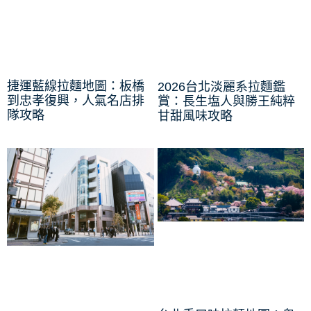
捷運藍線拉麵地圖：板橋
2026台北淡麗系拉麵鑑
到忠孝復興，人氣名店排
賞：長生塩人與勝王純粹
隊攻略
甘甜風味攻略