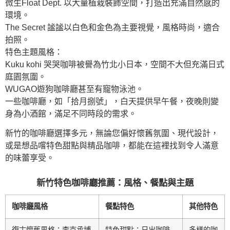
微生Float Dept. 以大量植栽裝飾空間，打造出充滿自然感的
環境。
The Secret 謐謐以白色和金色為主要視覺，風格時尚，適合
拍照。
特色主題風格：
Kuku kohi 哭哭咖啡被譽為竹北小日本，空間不大但充滿日式
庭園氛圍。
WUGAO遊狗咖啡廳甚至有寵物泳池。
一些咖啡廳，如「拾月捌號」，白天提供早午餐，夜晚則變
身為小酒館，滿足不同時段的需求。
新竹的咖啡廳選擇多元，無論您偏好懷舊氛圍、現代設計，
或是想品嚐特色甜點與精品咖啡，都能在這裡找到令人滿意
的味蕾享受。
新竹特色咖啡廳推薦：風格、餐點與主題
咖啡廳風格
餐點特色
其他特色