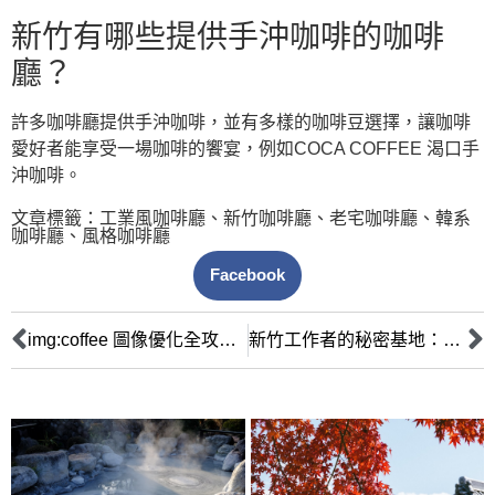
新竹有哪些提供手沖咖啡的咖啡
廳？
許多咖啡廳提供手沖咖啡，並有多樣的咖啡豆選擇，讓咖啡
愛好者能享受一場咖啡的饗宴，例如COCA COFFEE 渴口手
沖咖啡。
文章標籤：
工業風咖啡廳
、
新竹咖啡廳
、
老宅咖啡廳
、
韓系
咖啡廳
、
風格咖啡廳
Facebook
img:coffee 圖像優化全攻略：從標籤到 SEO 的專家級指南
新竹工作者的秘密基地：嚴選高效咖啡廳，讓你隨處都能專注生產力