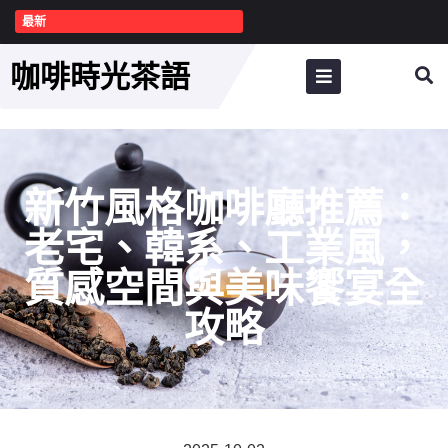
最新
咖啡時光茶語
新竹風格咖啡廳推薦：
老宅、韓系、工業風，
質感空間與美味饗宴全
攻略