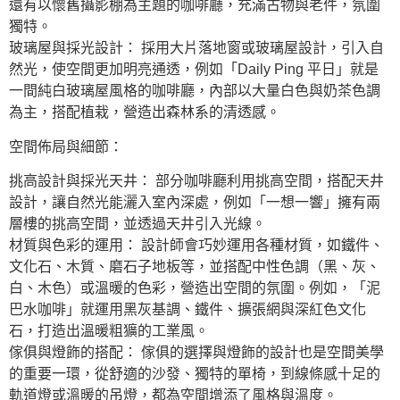
還有以懷舊攝影棚為主題的咖啡廳，充滿古物與老件，氛圍
獨特。
玻璃屋與採光設計： 採用大片落地窗或玻璃屋設計，引入自
然光，使空間更加明亮通透，例如「Daily Ping 平日」就是
一間純白玻璃屋風格的咖啡廳，內部以大量白色與奶茶色調
為主，搭配植栽，營造出森林系的清透感。
空間佈局與細節：
挑高設計與採光天井： 部分咖啡廳利用挑高空間，搭配天井
設計，讓自然光能灑入室內深處，例如「一想一響」擁有兩
層樓的挑高空間，並透過天井引入光線。
材質與色彩的運用： 設計師會巧妙運用各種材質，如鐵件、
文化石、木質、磨石子地板等，並搭配中性色調（黑、灰、
白、木色）或溫暖的色彩，營造出空間的氛圍。例如，「泥
巴水咖啡」就運用黑灰基調、鐵件、擴張網與深紅色文化
石，打造出溫暖粗獷的工業風。
傢俱與燈飾的搭配： 傢俱的選擇與燈飾的設計也是空間美學
的重要一環，從舒適的沙發、獨特的單椅，到線條感十足的
軌道燈或溫暖的吊燈，都為空間增添了風格與溫度。