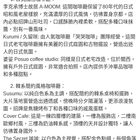
李克承博士故居 A-MOOM: 這間咖啡廳保留了80年代的日式
昭和風老屋樣貌，充滿濃厚的日式風情，彷彿置身京都。店
內必點招牌山形吐司，口感酥脆內裡柔軟，搭配多種口味抹
醬，別有一番風味。
Kurumi / 久留咪: 由人氣咖啡廳「哭哭咖啡」團隊經營，這間
日式老宅咖啡廳擁有美麗的日式庭園和古物擺設，營造出迷
人的日式氛圍。
婆娑 Posuo coffee studio: 同樣是日式老宅改造，位於關西，
擁有戶外日式庭園，非常適合拍照。店內提供手沖單品咖啡
和多種甜點。
韓系簡約風格咖啡廳：
Susumu: 以純白色系為主調，搭配簡約的韓系桌椅和擺飾，
大片落地窗營造出通透感，傍晚時分夕陽灑落，更添浪漫氛
圍。招牌是焦糖烤布丁和各種口味的戚風蛋糕。
Cover Cafe: 這是一棟四層樓的建築，一樓為服飾店，二樓南
歐鄉村風，三樓為奶油韓系感。頂樓的天井設計獨特，讓人
彷彿置身國外。
The Secret 謐謐: 以白色為主視覺，搭配金色點綴，每個角落