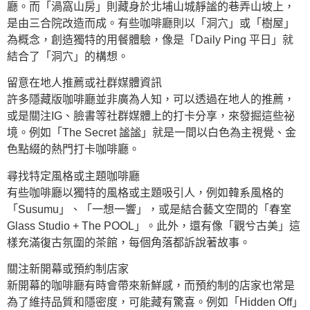
廳。而「渦窩山房」則藏身於北埔山城靜謐的巷弄山坡上，
是由三合院改造而成。有些咖啡廳則以「洞穴」或「樹屋」
為概念，創造獨特的用餐體驗，像是「Daily Ping 平日」就
結合了「洞穴」的構想。
留意在地人推薦或社群媒體資訊
許多隱藏版咖啡廳並非廣為人知，可以透過在地人的推薦，
或是關注IG、臉書等社群媒體上的打卡分享，來發掘這些祕
境。例如「The Secret 謐謐」就是一間以白色為主視覺、金
色點綴的熱門打卡咖啡廳。
尋找特定風格或主題咖啡廳
有些咖啡廳以獨特的風格或主題吸引人，例如韓系風格的
「Susumu」、「一想一響」，或是結合藝文空間的「春室
Glass Studio + The POOL」。此外，還有像「觀兮古美」這
樣充滿復古氛圍的茶館，每個角落都訴說著故事。
關注新開幕或預約制店家
新開幕的咖啡廳有時會帶來新鮮感，而預約制的店家也常是
為了維持品質和隱密度，可能藏有驚喜。例如「Hidden Off」