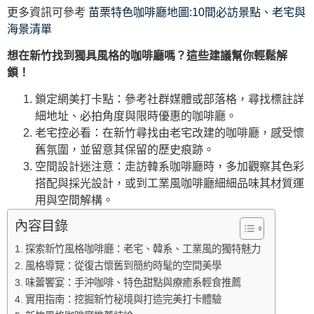
更多資訊可參考
苗栗特色咖啡廳地圖:10間必訪景點、老宅與
海景清單
想在新竹找到獨具風格的咖啡廳嗎？這些建議幫你輕鬆解
鎖！
鎖定網美打卡點：參考社群媒體或部落格，尋找標註詳
細地址、必拍角度與限時優惠的咖啡廳。
老宅控必看：在新竹尋找由老宅改建的咖啡廳，感受懷
舊氛圍，並留意其保留的歷史痕跡。
空間設計迷注意：走訪韓系咖啡廳時，多加觀察其色彩
搭配與採光設計，或到工業風咖啡廳細細品味其材質運
用與空間解構。
內容目錄
探索新竹風格咖啡廳：老宅、韓系、工業風的獨特魅力
風格導覽：從復古懷舊到簡約時髦的空間美學
味蕾饗宴：手沖咖啡、特色甜點與療癒系輕食推薦
實用指南：挖掘新竹秘境與打造完美打卡體驗