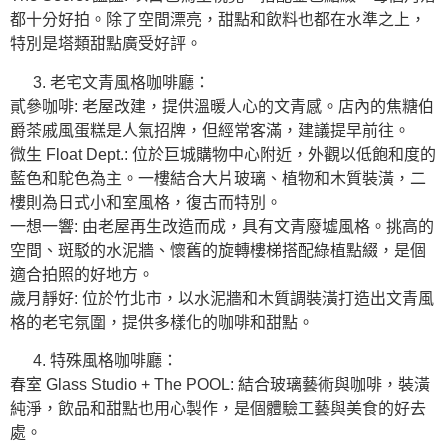
都十分好拍。除了空間漂亮，甜點和飲料也都在水準之上，
特別是塔類甜點廣受好評。
老宅文青風格咖啡廳：
貳參咖啡: 老屋改建，提供溫暖人心的文青感。店內的焦糖伯
爵茶戚風蛋糕是人氣招牌，但經常客滿，建議提早前往。
微生 Float Dept.: 位於巨城購物中心附近，外觀以低飽和度的
藍色和駝色為主。一樓結合大片玻璃、植物和木質裝潢，二
樓則為日式小和室風格，復古而特別。
一想一響: 由老屋再生改造而成，具有文青廢墟風格。挑高的
空間、斑駁的水泥牆、懷舊的旋轉樓梯搭配綠植點綴，是個
適合拍照的好地方。
歲月靜好: 位於竹北市，以水泥牆和木質調裝潢打造出文青風
格的老宅氛圍，提供多樣化的咖啡和甜點。
特殊風格咖啡廳：
春室 Glass Studio + The POOL: 結合玻璃藝術與咖啡，裝潢
純淨，飲品和甜點也用心製作，是個體驗工藝與美食的好去
處。