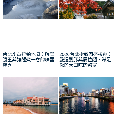
台北創意拉麵地圖：解鎖
2026台北極致肉盛拉麵：
勝王與讓麵煮一會的味蕾
嚴選雙豚與辰拉麵，滿足
驚喜
你的大口吃肉慾望