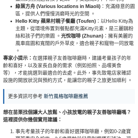
綠葉方舟 (Various locations in Miaoli)
：充滿綠意的園
區，提供人們慢慢消磨時光的空間 。
Hello Kitty 蘋果村親子餐廳 (Toufen)
：以Hello Kitty為
主題，從環境佈置到餐點都充滿Kitty元素，是三麗鷗粉
絲和孩子們的樂園 。
光悅咖啡 (Zhunan)
：擁有美麗的
風車庭園和寬闊的戶外草皮，適合親子和寵物一同放電
。
專家小提示：
在選擇親子友善咖啡廳時，建議考量孩子的年
齡和喜好，以及家長自身的需求（例如拍照、品嚐美食
等），才能挑選到最適合的去處。此外，事先致電店家確認
設施的開放狀況與預約方式，能讓您的親子之旅更加順利 。
更多資訊可參考
新竹風格咖啡廳推薦
想在苗栗找個讓大人放鬆、小孩放電的親子友善咖啡廳嗎？
這裡提供你幾個實用建議：
事先考量孩子的年齡和喜好選擇咖啡廳，例如0-2歲寶