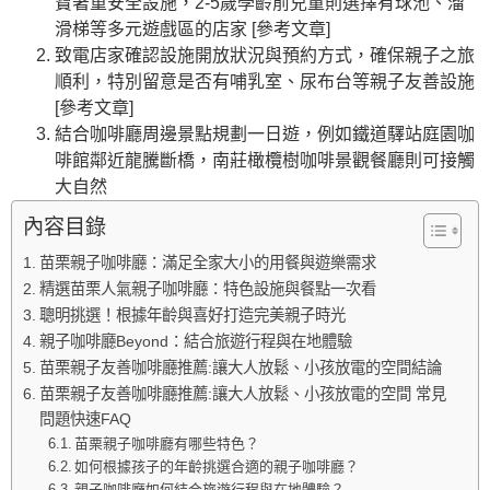
寶著重安全設施，2-5歲學齡前兒童則選擇有球池、溜
滑梯等多元遊戲區的店家 [參考文章]
致電店家確認設施開放狀況與預約方式，確保親子之旅
順利，特別留意是否有哺乳室、尿布台等親子友善設施
[參考文章]
結合咖啡廳周邊景點規劃一日遊，例如鐵道驛站庭園咖
啡館鄰近龍騰斷橋，南莊橄欖樹咖啡景觀餐廳則可接觸
大自然
內容目錄
苗栗親子咖啡廳：滿足全家大小的用餐與遊樂需求
精選苗栗人氣親子咖啡廳：特色設施與餐點一次看
聰明挑選！根據年齡與喜好打造完美親子時光
親子咖啡廳Beyond：結合旅遊行程與在地體驗
苗栗親子友善咖啡廳推薦:讓大人放鬆、小孩放電的空間結論
苗栗親子友善咖啡廳推薦:讓大人放鬆、小孩放電的空間 常見
問題快速FAQ
苗栗親子咖啡廳有哪些特色？
如何根據孩子的年齡挑選合適的親子咖啡廳？
親子咖啡廳如何結合旅遊行程與在地體驗？