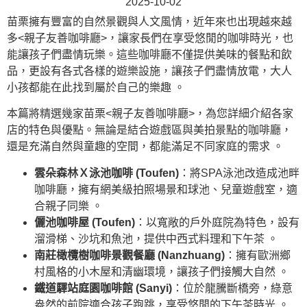
2025-10-02
苗栗擁有豐富的自然景觀與人文風情，近年來也出現越來越
多<親子友善咖啡廳>，讓家長們在享受悠閒的咖啡時光，也
能讓孩子們盡情玩樂。這些咖啡廳不僅提供美味的餐點和飲
品，更設有各式各樣的遊樂設施，讓孩子們盡情放電，大人
小孩都能在此找到屬於自己的樂趣 。
本篇將精選幾家苗栗<親子友善咖啡廳>，為您詳細介紹各家
店的特色與優點。無論是結合遊戲區與美拍景點的咖啡廳，
還是充滿自然與童趣的空間，都能滿足不同家庭的需求 。
雲朵森林Ｘ泳池咖啡 (Toufen)
：將SPA泳池改造成池畔
咖啡廳，擁有網美級拍照場景和球池、兒童遊戲室，適
合親子同樂 。
儷池咖啡屋 (Toufen)
：以寬敞的戶外庭院為特色，設有
溜滑梯、沙坑和魚池，提供中西式料理和下午茶 。
南莊橄欖樹咖啡景觀餐廳 (Nanzhuang)
：擁有歐洲鄉
村風格的小木屋和清幽環境，讓孩子們接觸大自然 。
鐵道驛站庭園咖啡館 (Sanyi)
：位於龍騰斷橋旁，綠意
盎然的前院適合孩子跑跳，享受悠閒的下午茶時光 。