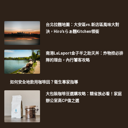
台北拉麵地圖：大安區vs.新店區風味大對
決，Hiro’sらぁ麵Kitchen領銜
南港LaLaport金子半之助天丼：炸物控必排
隊的理由，內行饕客攻略
如何安全地飲用咖啡因？衛生專家指導
大包裝咖啡豆選購攻略：精省族必看！家庭
辦公室高CP值之選