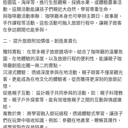
態園區、海岸等，進行生態觀察、採摘水果、或體驗農事活
動。這類活動能讓孩子們親近大自然，學習尊重生命。
與咖啡廳活動串聯： 咖啡廳本身也可舉辦主題日、故事屋、
手作課程等活動，這些活動可融入旅遊行程中，讓親子遊客
在參訪期間也能參與。
二、 提升旅遊附加價值，創造差異化
獨特賣點： 在眾多親子旅遊選項中，結合了咖啡廳的溫馨氛
圍、在地體驗的深度，以及旅遊行程的便利性，能讓親子咖
啡廳創造出獨一無二的賣點。
沉浸式體驗： 透過深度參與在地活動，親子遊客不僅是觀光
客，更能成為在地文化的體驗者，從而獲得更深刻的旅遊記
憶。
促進親子互動： 設計親子共同參與的活動，如：親子料理教
室、親子戶外探索等，能有效增進親子之間的互動與情感連
結。
寓教於樂： 將學習融入遊玩過程，透過體驗式學習，讓孩子
們在玩樂中吸收知識，例如：參觀在地產業，瞭解其運作，
或學習製作在地特產。