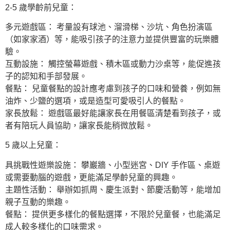
2-5 歲學齡前兒童：
多元遊戲區： 考量設有球池、溜滑梯、沙坑、角色扮演區
（如家家酒）等，能吸引孩子的注意力並提供豐富的玩樂體
驗。
互動設施： 觸控螢幕遊戲、積木區或動力沙桌等，能促進孩
子的認知和手部發展。
餐點： 兒童餐點的設計應考慮到孩子的口味和營養，例如無
油炸、少鹽的選項，或是造型可愛吸引人的餐點。
家長放鬆： 遊戲區最好能讓家長在用餐區清楚看到孩子，或
者有陪玩人員協助，讓家長能稍微放鬆。
5 歲以上兒童：
具挑戰性遊樂設施： 攀巖牆、小型迷宮、DIY 手作區、桌遊
或需要動腦的遊戲，更能滿足學齡兒童的興趣。
主題性活動： 舉辦如抓周、慶生派對、節慶活動等，能增加
親子互動的樂趣。
餐點： 提供更多樣化的餐點選擇，不限於兒童餐，也能滿足
成人較多樣化的口味需求。