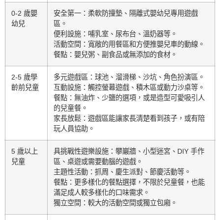
0-2 歲嬰
安全第一：柔軟防撞墊、隔離式嬰幼兒專用遊戲
幼兒
區。
便利設施：哺乳室、尿布台、溫奶器等。
活動空間：寬敞的用餐區和方便推嬰兒車的動線。
餐點：嬰兒粥、副食品或無添加的食材。
2-5 歲學
多元遊戲區：球池、溜滑梯、沙坑、角色扮演區。
齡前兒童
互動設施：觸控螢幕遊戲、積木區或動力沙桌等。
餐點：無油炸、少鹽的選項，或是造型可愛吸引人
的兒童餐。
家長放鬆：遊戲區能讓家長清楚看到孩子，或有陪
玩人員協助。
5 歲以上
具挑戰性遊樂設施：攀巖牆、小型迷宮、DIY 手作
兒童
區、桌遊或需要動腦的遊戲。
主題性活動：抓周、慶生派對、節慶活動等。
餐點：更多樣化的餐點選擇，不限於兒童餐，也能
滿足成人較多樣化的口味需求。
獨立空間：較大的活動空間或獨立包廂。