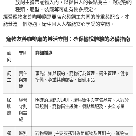
放飼主攜帶寵物入內，以提供人的餐點為主，對寵物的
種類、體型、裝籠等可能有較多規定。
經營寵物友善咖啡廳需要店家與飼主共同的尊重與配合，才
能營造一個舒適、衛生且人人都能安心享受的空間。
寵物友善咖啡廳的樂活守則：確保愉悅體驗的必備指南
面
守則
詳細描述
向
飼
責任
事先告知與預約、寵物行為管理、衛生管理、健康
主
與規
準備、尊重其他顧客、自備用品
範
咖
經營
明確的規範與規則、環境衛生與空氣品質、人寵分
啡
守則
區規劃、寵物衛生設備、餐點與服務、安全考量
廳
與設
施
餐
區別
寵物餐廳 (主要服務對象是寵物及其飼主)、寵物友