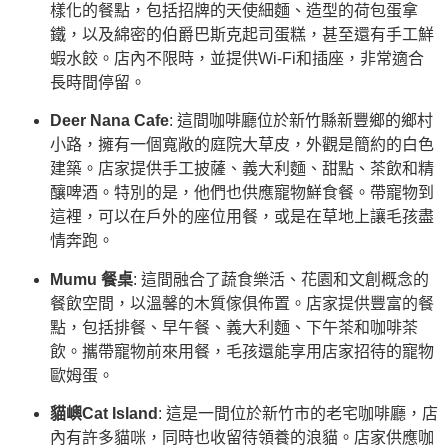
樣化的餐點，包括招牌的天使細麵、造型的荷包蛋拿
鐵，以及綿密的伯爵巴斯克起司蛋糕，甚至還有手工鮮
蝦水餃。店內不限時，並提供Wi-Fi和插座，非常適合
長時間停留。
Deer Nana Cafe
: 這間咖啡廳位於新竹縣新豐鄉的鄉村
小路，擁有一個寬敞的庭院大草皮，外觀是簡約的白色
建築。店家提供手工披薩、義大利麵、甜點、茶飲和精
釀啤酒。特別的是，他們也供應寵物鮮食餐。帶寵物到
這裡，可以在戶外的座位用餐，或是在草地上讓毛孩盡
情奔跑。
Mumu 餐桌
: 這間融合了蔬食樂活、花園和文創概念的
餐飲空間，以溫馨的木質傢俱佈置。店家提供豐富的餐
點，包括排餐、早午餐、義大利麵、下午茶和咖啡茶
飲。攜帶寵物前來用餐，毛孩還能享用店家招待的寵物
歐姆蛋。
貓嶼Cat Island
: 這是一間位於新竹市的老宅咖啡廳，店
內有許多貓咪，同時也收留待領養的浪貓。店家供應咖