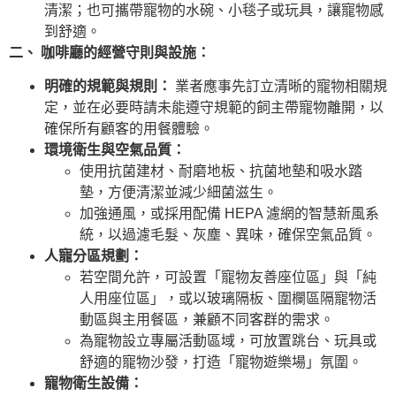
清潔；也可攜帶寵物的水碗、小毯子或玩具，讓寵物感
到舒適。
二、 咖啡廳的經營守則與設施：
明確的規範與規則：
業者應事先訂立清晰的寵物相關規
定，並在必要時請未能遵守規範的飼主帶寵物離開，以
確保所有顧客的用餐體驗。
環境衛生與空氣品質：
使用抗菌建材、耐磨地板、抗菌地墊和吸水踏
墊，方便清潔並減少細菌滋生。
加強通風，或採用配備 HEPA 濾網的智慧新風系
統，以過濾毛髮、灰塵、異味，確保空氣品質。
人寵分區規劃：
若空間允許，可設置「寵物友善座位區」與「純
人用座位區」，或以玻璃隔板、圍欄區隔寵物活
動區與主用餐區，兼顧不同客群的需求。
為寵物設立專屬活動區域，可放置跳台、玩具或
舒適的寵物沙發，打造「寵物遊樂場」氛圍。
寵物衛生設備：