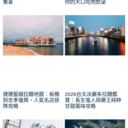
驚喜
你的大口吃肉慾望
捷運藍線拉麵地圖：板橋
2026台北淡麗系拉麵鑑
到忠孝復興，人氣名店排
賞：長生塩人與勝王純粹
隊攻略
甘甜風味攻略