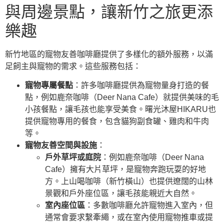
與周邊景點，讓新竹之旅更添
樂趣
新竹地區的寵物友善咖啡廳提供了多樣化的額外服務，以滿
足飼主與寵物的需求。這些服務包括：
寵物專屬餐點
：許多咖啡廳提供為寵物量身打造的餐
點，例如鹿奈咖啡（Deer Nana Cafe）就提供美味的毛
小孩餐點，讓毛孩也能享受美食。曙光沐屋HIKARU也
提供寵物專用的餐食，包含貓狗副食罐、雞肉和牛肉
等。
寵物友善空間與設施
：
戶外草坪或庭院
：例如鹿奈咖啡（Deer Nana
Cafe）擁有大片草坪，是寵物奔跑玩耍的好地
方。上山喝咖啡（新竹橫山）也提供遼闊的山林
景觀和戶外座位區，讓毛孩能親近大自然。
室內座位區
：多數咖啡廳允許寵物進入室內，但
通常會要求繫牽繩，或在室內使用寵物推車或提