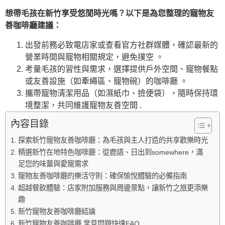
想帶毛孩在新竹享受悠閒時光嗎？以下是為您整理的寵物友
善咖啡廳建議：
出發前務必致電店家或查看官方社群媒體，確認最新的
營業時間與寵物相關規定，避免撲空 。
考量毛孩的習性與需求，選擇提供戶外空間、寵物餐點
或友善設施（如牽繩區、寵物碗）的咖啡廳 。
攜帶寵物清潔用品（如濕紙巾、撿便袋），隨時保持環
境整潔，共同維護寵物友善空間 .
內容目錄
探索新竹寵物友善咖啡廳：為毛孩與主人打造的共享歡樂時光
精選新竹在地特色咖啡廳：從鹿語、日出到somewhere，滿
足您的味蕾與愛寵需求
寵物友善咖啡廳的樂活守則：確保愉悅體驗的必備指南
超越餐飲體驗：店家附加服務與周邊景點，讓新竹之旅更添樂
趣
新竹寵物友善咖啡廳結論
新竹寵物友善咖啡廳 常見問題快速FAQ