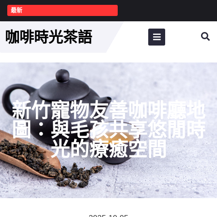
最新
咖啡時光茶語
新竹寵物友善咖啡廳地
圖：與毛孩共享悠閒時
光的療癒空間