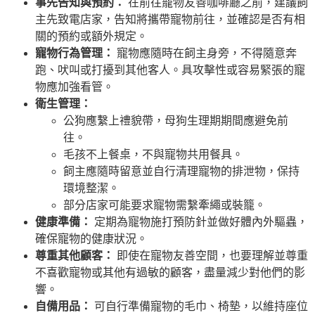
事先告知與預約：
在前往寵物友善咖啡廳之前，建議飼
主先致電店家，告知將攜帶寵物前往，並確認是否有相
關的預約或額外規定。
寵物行為管理：
寵物應隨時在飼主身旁，不得隨意奔
跑、吠叫或打擾到其他客人。具攻擊性或容易緊張的寵
物應加強看管。
衛生管理：
公狗應繫上禮貌帶，母狗生理期期間應避免前
往。
毛孩不上餐桌，不與寵物共用餐具。
飼主應隨時留意並自行清理寵物的排泄物，保持
環境整潔。
部分店家可能要求寵物需繫牽繩或裝籠。
健康準備：
定期為寵物施打預防針並做好體內外驅蟲，
確保寵物的健康狀況。
尊重其他顧客：
即使在寵物友善空間，也要理解並尊重
不喜歡寵物或其他有過敏的顧客，盡量減少對他們的影
響。
自備用品：
可自行準備寵物的毛巾、椅墊，以維持座位