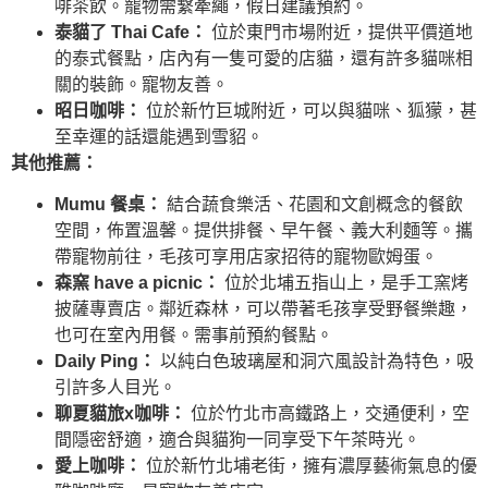
啡茶飲。寵物需繫牽繩，假日建議預約。
泰貓了 Thai Cafe：
位於東門市場附近，提供平價道地
的泰式餐點，店內有一隻可愛的店貓，還有許多貓咪相
關的裝飾。寵物友善。
昭日咖啡：
位於新竹巨城附近，可以與貓咪、狐獴，甚
至幸運的話還能遇到雪貂。
其他推薦：
Mumu 餐桌：
結合蔬食樂活、花園和文創概念的餐飲
空間，佈置溫馨。提供排餐、早午餐、義大利麵等。攜
帶寵物前往，毛孩可享用店家招待的寵物歐姆蛋。
森窯 have a picnic：
位於北埔五指山上，是手工窯烤
披薩專賣店。鄰近森林，可以帶著毛孩享受野餐樂趣，
也可在室內用餐。需事前預約餐點。
Daily Ping：
以純白色玻璃屋和洞穴風設計為特色，吸
引許多人目光。
聊夏貓旅x咖啡：
位於竹北市高鐵路上，交通便利，空
間隱密舒適，適合與貓狗一同享受下午茶時光。
愛上咖啡：
位於新竹北埔老街，擁有濃厚藝術氣息的優