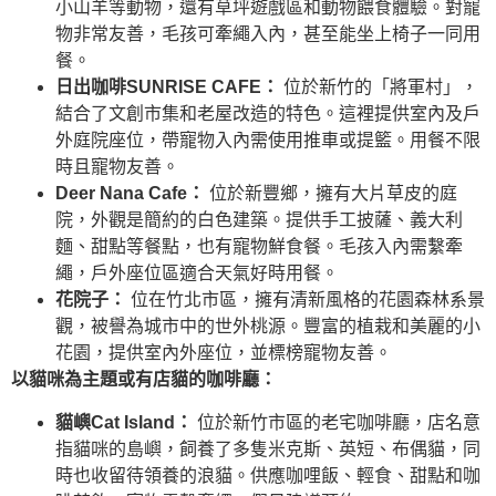
小山羊等動物，還有草坪遊戲區和動物餵食體驗。對寵
物非常友善，毛孩可牽繩入內，甚至能坐上椅子一同用
餐。
日出咖啡SUNRISE CAFE：
位於新竹的「將軍村」，
結合了文創市集和老屋改造的特色。這裡提供室內及戶
外庭院座位，帶寵物入內需使用推車或提籃。用餐不限
時且寵物友善。
Deer Nana Cafe：
位於新豐鄉，擁有大片草皮的庭
院，外觀是簡約的白色建築。提供手工披薩、義大利
麵、甜點等餐點，也有寵物鮮食餐。毛孩入內需繫牽
繩，戶外座位區適合天氣好時用餐。
花院子：
位在竹北市區，擁有清新風格的花園森林系景
觀，被譽為城市中的世外桃源。豐富的植栽和美麗的小
花園，提供室內外座位，並標榜寵物友善。
以貓咪為主題或有店貓的咖啡廳：
貓嶼Cat Island：
位於新竹市區的老宅咖啡廳，店名意
指貓咪的島嶼，飼養了多隻米克斯、英短、布偶貓，同
時也收留待領養的浪貓。供應咖哩飯、輕食、甜點和咖