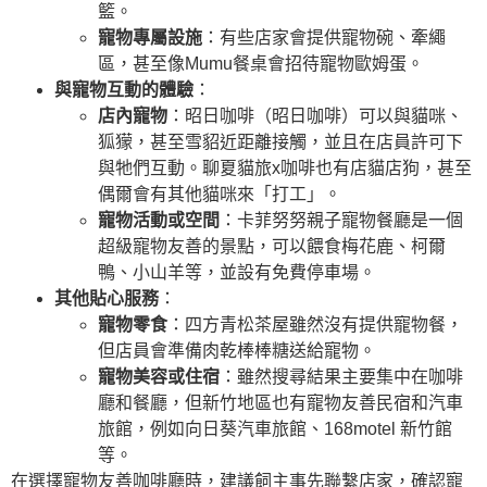
籃。
寵物專屬設施
：有些店家會提供寵物碗、牽繩
區，甚至像Mumu餐桌會招待寵物歐姆蛋。
與寵物互動的體驗
：
店內寵物
：昭日咖啡（昭日咖啡）可以與貓咪、
狐獴，甚至雪貂近距離接觸，並且在店員許可下
與牠們互動。聊夏貓旅x咖啡也有店貓店狗，甚至
偶爾會有其他貓咪來「打工」。
寵物活動或空間
：卡菲努努親子寵物餐廳是一個
超級寵物友善的景點，可以餵食梅花鹿、柯爾
鴨、小山羊等，並設有免費停車場。
其他貼心服務
：
寵物零食
：四方青松茶屋雖然沒有提供寵物餐，
但店員會準備肉乾棒棒糖送給寵物。
寵物美容或住宿
：雖然搜尋結果主要集中在咖啡
廳和餐廳，但新竹地區也有寵物友善民宿和汽車
旅館，例如向日葵汽車旅館、168motel 新竹館
等。
在選擇寵物友善咖啡廳時，建議飼主事先聯繫店家，確認寵