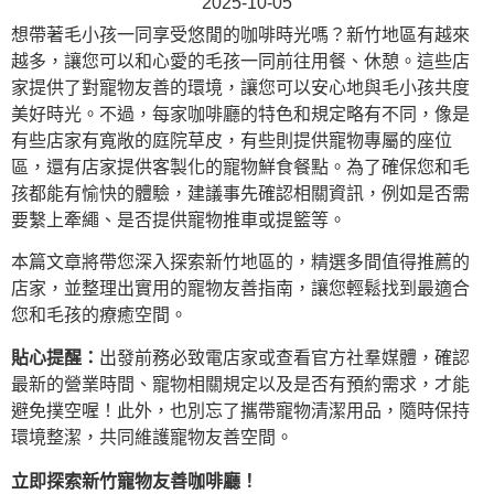
2025-10-05
想帶著毛小孩一同享受悠閒的咖啡時光嗎？新竹地區有越來
越多
，讓您可以和心愛的毛孩一同前往用餐、休憩。這些店
家提供了對寵物友善的環境，讓您可以安心地與毛小孩共度
美好時光。不過，每家咖啡廳的特色和規定略有不同，像是
有些店家有寬敞的庭院草皮，有些則提供寵物專屬的座位
區，還有店家提供客製化的寵物鮮食餐點。為了確保您和毛
孩都能有愉快的體驗，建議事先確認相關資訊，例如是否需
要繫上牽繩、是否提供寵物推車或提籃等。
本篇文章將帶您深入探索新竹地區的
，精選多間值得推薦的
店家，並整理出實用的寵物友善指南，讓您輕鬆找到最適合
您和毛孩的療癒空間。
貼心提醒：
出發前務必致電店家或查看官方社羣媒體，確認
最新的營業時間、寵物相關規定以及是否有預約需求，才能
避免撲空喔！此外，也別忘了攜帶寵物清潔用品，隨時保持
環境整潔，共同維護寵物友善空間。
立即探索新竹寵物友善咖啡廳！