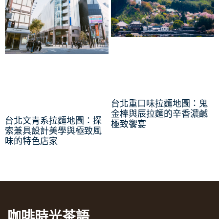
台北重口味拉麵地圖：鬼
金棒與辰拉麵的辛香濃鹹
台北文青系拉麵地圖：探
極致饗宴
索兼具設計美學與極致風
味的特色店家
咖啡時光茶語