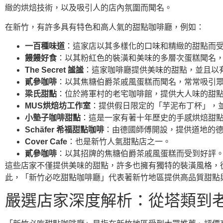
緻的烘焙技術，以及吸引人的店內氛圍而聞名。
在新竹，有許多具有特色和高人氣的甜點咖啡廳，例如：
一百種味道
：這家店以其多樣化的口味和精緻的甜點而
饅饅好食
：以其粉紅色的裝潢和美味的多層次蛋糕聞名
The Secret 謐謐
：這家咖啡廳提供美味的甜點，並且以
貳參咖啡
：以其焦糖伯爵茶戚風蛋糕而聞名，常常吸引
梁氏甜點
：位於將軍村的老宅咖啡館，提供大人味的甜
MUS烘焙坊工作室
：提供假日限定的「芋泥布丁杯」，
小墊子咖啡甜點
：這是一家有著十年歷史的手感烘焙甜
Schäfer 希福甜點咖啡
：由德國師傅開設，提供道地的
Cover Cafe
：也是新竹人氣甜點店之一。
貳參咖啡
：以其招牌的焦糖伯爵茶戚風蛋糕而受到好評
這些店家不僅提供美味的甜點，許多也擁有獨特的裝潢風格，
此，「新竹必吃甜點咖啡廳」代表著新竹地區提供高品質甜點
嚴選店家深度解析：從塔類到