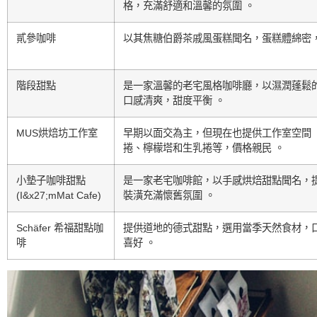
格，充滿舒適和溫馨的氛圍 。
貳參咖啡
以其焦糖伯爵茶戚風蛋糕聞名，蛋糕體綿密
階段甜點
是一家溫馨的老宅風格咖啡廳，以濕潤蓬鬆
口感清爽，甜度平衡 。
MUS烘焙坊工作室
早期以面交為主，但現在也提供工作室空間 
捲、檸檬塔和生乳捲等，價格親民 。
小墊子咖啡甜點
是一家老宅咖啡館，以手感烘焙甜點聞名，
(I&x27;mMat Cafe)
裝潢充滿懷舊氛圍 。
Schäfer 希福甜點咖
提供道地的德式甜點，選用當季天然食材，
啡
喜好 。