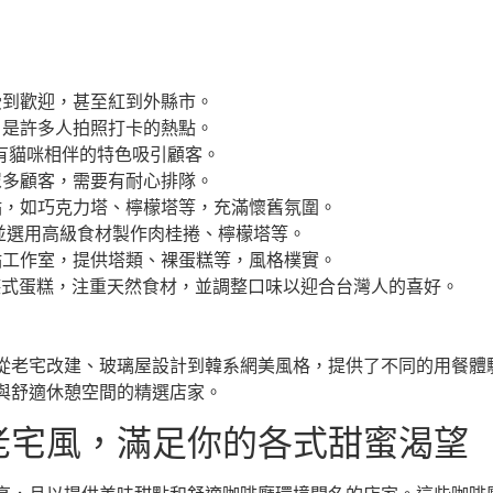
受到歡迎，甚至紅到外縣市。
，是許多人拍照打卡的熱點。
有貓咪相伴的特色吸引顧客。
眾多顧客，需要有耐心排隊。
點，如巧克力塔、檸檬塔等，充滿懷舊氛圍。
並選用高級食材製作肉桂捲、檸檬塔等。
點工作室，提供塔類、裸蛋糕等，風格樸實。
德式蛋糕，注重天然食材，並調整口味以迎合台灣人的喜好。
。
從老宅改建、玻璃屋設計到韓系網美風格，提供了不同的用餐體
與舒適休憩空間的精選店家。
老宅風，滿足你的各式甜蜜渴望