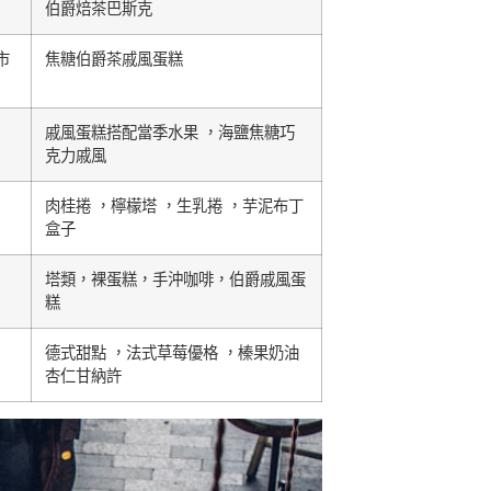
伯爵焙茶巴斯克
市
焦糖伯爵茶戚風蛋糕
戚風蛋糕搭配當季水果 ，海鹽焦糖巧
克力戚風
肉桂捲 ，檸檬塔 ，生乳捲 ，芋泥布丁
盒子
塔類，裸蛋糕，手沖咖啡，伯爵戚風蛋
糕
德式甜點 ，法式草莓優格 ，榛果奶油
杏仁甘納許