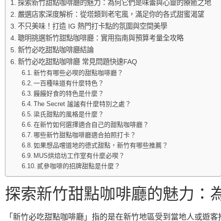
探索新竹甜點咖啡廳的魅力：為何它們是味蕾與心靈的療癒之地
嚴選店家深度解析：從塔類到老宅風，滿足你的各式甜蜜渴望
不只美味！打造 IG 熱門打卡點的氛圍與空間美學
聰明挑選新竹甜點咖啡廳：實用指南與預算考量全攻略
新竹必吃甜點咖啡廳結論
新竹必吃甜點咖啡廳 常見問題快速FAQ
新竹有哪些必喫的甜點咖啡廳？
一百種味道有什麼特色？
饅饅好食的特色是什麼？
The Secret 謐謐有什麼特別之處？
梁氏甜點的風格是什麼？
在新竹如何選擇適合自己的甜點咖啡廳？
哪些新竹甜點咖啡廳適合拍照打卡？
如果想品嚐道地的德式甜點，新竹有哪些推薦？
MUS烘焙坊工作室有什麼必喫？
貳參咖啡的招牌甜點是什麼？
探索新竹甜點咖啡廳的魅力：
「新竹必吃甜點咖啡廳」指的是在新竹地區受到當地人或遊客