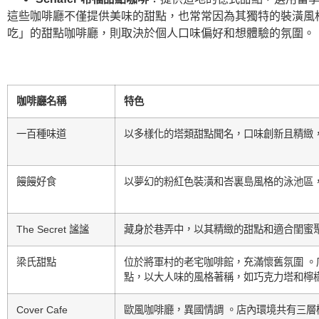
這些咖啡廳不僅提供美味的甜點，也常常因為其獨特的裝潢風
吃」的甜點咖啡廳，則取決於個人口味偏好和想體驗的氛圍。
咖啡廳名稱
特色
一百種味道
以多樣化的塔類甜點聞名，口味創新且精緻，
饅饅好食
以夢幻的粉紅色裝潢和峇裏島風格的泳池區，
The Secret 謐謐
藏身於巷弄中，以其精緻的甜點和適合閨蜜聚
梁氏甜點
位於將軍村的老宅咖啡館，充滿懷舊氛圍 
點，以大人味的風格著稱，如巧克力塔和檸檬
Cover Cafe
歐風咖啡廳，異國情調 。店內環境共有三層