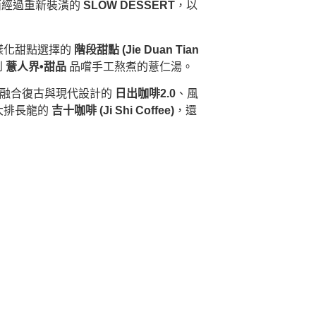
而經過重新裝潢的
SLOW DESSERT
，以
樣化甜點選擇的
階段甜點 (Jie Duan Tian
到
薏人界•甜品
品嚐手工熬煮的薏仁湯。
。融合復古與現代設計的
日出咖啡2.0
、風
大排長龍的
吉十咖啡 (Ji Shi Coffee)
，還