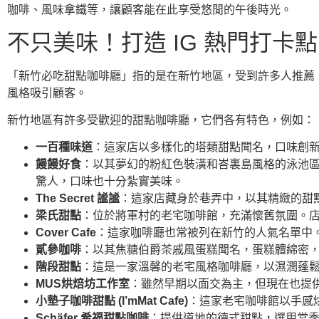
咖啡、風味拿鐵等，讓顧客能在此享受悠閒的午後時光。
不只美味！打造 IG 熱門打卡
「新竹必吃甜點咖啡廳」指的是在新竹地區，受到許多人推薦
風格吸引顧客。
新竹地區有許多受歡迎的甜點咖啡廳，它們各有特色，例如：
一百種味道
：這家店以多樣化的塔類甜點聞名，口味創
饅饅好食
：以其夢幻的粉紅色裝潢和峇裏島風格的泳池區
驚人，口味也十分紮實美味。
The Secret 謐謐
：這家店藏身於巷弄中，以其精緻的甜
梁氏甜點
：位於將軍村的老宅咖啡館，充滿懷舊氛圍。
Cover Cafe
：這家咖啡廳也常被列在新竹的人氣名單中
貳參咖啡
：以其焦糖伯爵茶戚風蛋糕聞名，蛋糕體綿密
階段甜點
：這是一家溫馨的老宅風格咖啡廳，以濕潤蓬
MUS烘焙坊工作室
：雖然早期以面交為主，但現在也提
小墊子咖啡甜點 (I’mMat Cafe)
：這家老宅咖啡館以手感
Schäfer 希福甜點咖啡
：提供道地的德式甜點，選用當