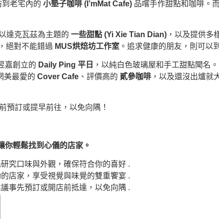
妨到老宅內的
小墊子咖啡 (I’mMat Cafe)
品嚐手作甜點和咖啡。
以達克瓦茲為主題的
一些甜點 (Yi Xie Tian Dian)
，以及提供多
，絕對不能錯過
MUS烘焙坊工作室
。追求健康的朋友，則可以
昱嘉創立的
Daily Ping 平日
，以純白色玻璃屋和手工甜點聞名
網美最愛的
Cover Cafe
、評價高的
貳參咖啡
，以及還沒出爐就
前預訂或提早前往，以免向隅！
讓你輕鬆找到心儀的店家。
研究口味與外觀，確保符合你的喜好 .
的店家，享受視覺與味覺的雙重饗宴 .
議事先預訂或開店前抵達，以免向隅 .