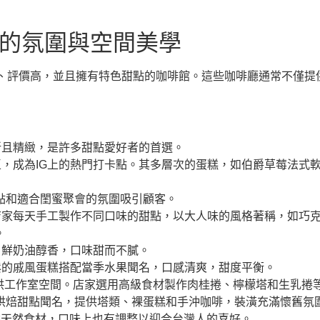
點的氛圍與空間美學
、評價高，並且擁有特色甜點的咖啡館。這些咖啡廳通常不僅提
新且精緻，是許多甜點愛好者的首選。
，成為IG上的熱門打卡點。其多層次的蛋糕，如伯爵草莓法式
點和適合閨蜜聚會的氛圍吸引顧客。
店家每天手工製作不同口味的甜點，以大人味的風格著稱，如巧
。
，鮮奶油醇香，口味甜而不膩。
鬆的戚風蛋糕搭配當季水果聞名，口感清爽，甜度平衡。
供工作室空間。店家選用高級食材製作肉桂捲、檸檬塔和生乳捲
烘焙甜點聞名，提供塔類、裸蛋糕和手沖咖啡，裝潢充滿懷舊氛
季天然食材，口味上也有調整以迎合台灣人的喜好。