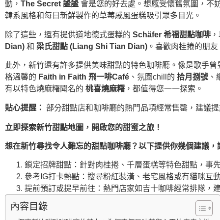
動，
The Secret 謐謐
會是您的好去處。想感受懷舊氛圍，不
韓系風格和每日新鮮製作的草莓戚風蛋糕吸引眾多目光。
除了這些，還有提供道地德式蛋糕的
Schäfer 希福甜點咖啡
，
Dian)
和
梁氏甜點 (Liang Shi Tian Dian)
。喜歡肉桂捲的朋友
此外，新竹還有許多提供美味甜點的特色咖啡廳。像是歌手曾
格溫馨的
Faith in Faith 飛一啡Café
、氛圍chill的
拾月捌號
、
有以特色燒麻糬聞名的
桃喜燒麻糬
，都值得您一一探索。
貼心提醒：
部分甜點店和咖啡廳的熱門品項經常售罄，建議提
立即探索新竹甜點地圖，開啟您的甜蜜之旅！
想在新竹尋找令人難忘的甜點咖啡廳？以下提供你幾個建議，
鎖定招牌甜點：針對肉桂捲、千層蛋糕等特色甜點，事先
參考IG打卡熱點：搜尋粉紅裝潢、老宅風格或有貓咪互動
提前預訂或提早前往：熱門店家如吉十咖啡經常排隊，建
內容目錄