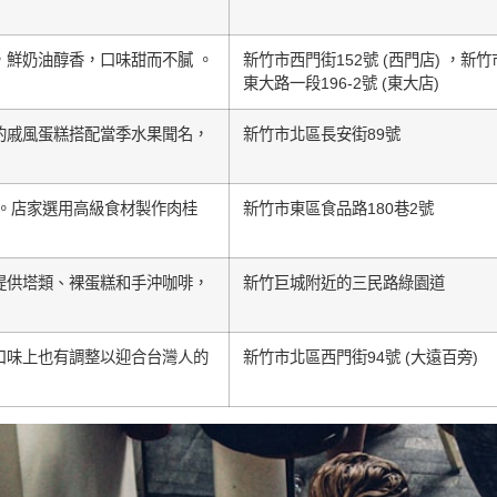
，鮮奶油醇香，口味甜而不膩 。
新竹市西門街152號 (西門店) ，新竹
東大路一段196-2號 (東大店)
的戚風蛋糕搭配當季水果聞名，
新竹市北區長安街89號
。店家選用高級食材製作肉桂
新竹市東區食品路180巷2號
提供塔類、裸蛋糕和手沖咖啡，
新竹巨城附近的三民路綠園道
口味上也有調整以迎合台灣人的
新竹市北區西門街94號 (大遠百旁)