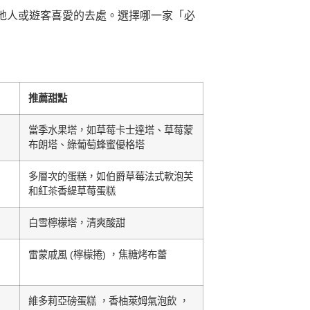
地人或遊客喜愛的去處。選擇哪一家「必
推薦甜點
當季水果塔，如草莓卡士達塔、草莓蒙
布朗塔、綠葡萄蜂蜜優格塔
多層次的蛋糕，如伯爵草莓法式軟泡芙
和紅茶香緹草莓蛋糕
白雪檸檬塔，清爽酸甜
雷蒙戚風 (檸檬捲) ，焦糖烤布蕾
維多莉亞磅蛋糕 ，香柚萊姆氣泡飲 ，