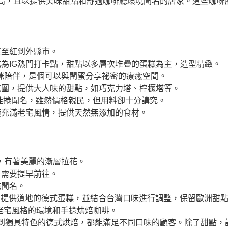
高，且以提供美味甜點和舒適咖啡廳環境聞名的店家。這些咖啡
甚至紅到外縣市。
為IG熱門打卡點，甜點以多層次堆疊的蛋糕為主，造型精緻。
咪陪伴，是個可以與閨蜜分享祕密的療癒空間。
氛圍，提供大人味的甜點，如巧克力塔、檸檬塔等。
桂捲聞名，雖然價格親民，但用料卻十分講究。
潢充滿老宅風情，提供天然無添加的食材。
，有著美麗的漸層拉花。
，需要提早前往。
糕聞名。
，提供道地的德式蛋糕，並結合台灣口味進行調整，保留歐洲甜
老宅風格的環境和手捻烘焙咖啡。
到獨具特色的德式烘焙，都能滿足不同口味的顧客。除了甜點，