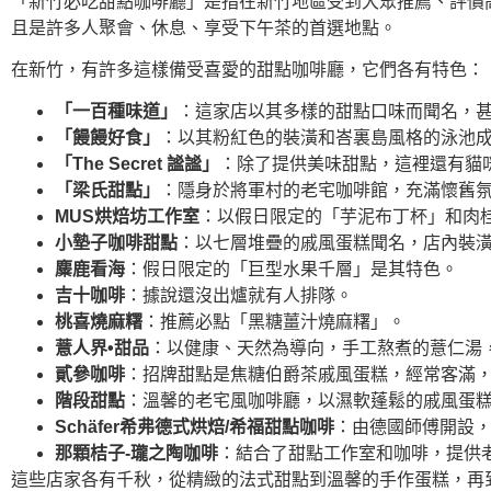
「新竹必吃甜點咖啡廳」是指在新竹地區受到大眾推薦、評價
且是許多人聚會、休息、享受下午茶的首選地點。
在新竹，有許多這樣備受喜愛的甜點咖啡廳，它們各有特色：
「一百種味道」
：這家店以其多樣的甜點口味而聞名，
「饅饅好食」
：以其粉紅色的裝潢和峇裏島風格的泳池成
「The Secret 謐謐」
：除了提供美味甜點，這裡還有貓
「梁氏甜點」
：隱身於將軍村的老宅咖啡館，充滿懷舊
MUS烘焙坊工作室
：以假日限定的「芋泥布丁杯」和肉
小墊子咖啡甜點
：以七層堆疊的戚風蛋糕聞名，店內裝
麋鹿看海
：假日限定的「巨型水果千層」是其特色。
吉十咖啡
：據說還沒出爐就有人排隊。
桃喜燒麻糬
：推薦必點「黑糖薑汁燒麻糬」。
薏人界•甜品
：以健康、天然為導向，手工熬煮的薏仁湯
貳參咖啡
：招牌甜點是焦糖伯爵茶戚風蛋糕，經常客滿
階段甜點
：溫馨的老宅風咖啡廳，以濕軟蓬鬆的戚風蛋
Schäfer希弗德式烘焙/希福甜點咖啡
：由德國師傅開設
那顆桔子-瓏之陶咖啡
：結合了甜點工作室和咖啡，提供
這些店家各有千秋，從精緻的法式甜點到溫馨的手作蛋糕，再