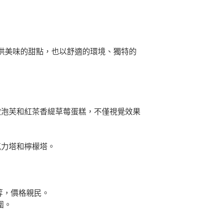
供美味的甜點，也以舒適的環境、獨特的
軟泡芙和紅茶香緹草莓蛋糕，不僅視覺效果
克力塔和檸檬塔。
等，價格親民。
圍。