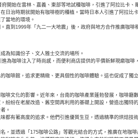
總督府開始在雲林、嘉義、東部等地試種咖啡，引進了阿拉比卡、
，在日治時期就開始有咖啡樹的種植。當時日本人引進了阿拉比
應了當地的環境。
。直到1999年「九二一大地震」後，政府與地方合作推廣咖啡
漸成為知識份子、文人雅士交流的場所。
的引進為咖啡注入了時尚感，而便利商店提供的平價新鮮現磨咖啡
己的咖啡館，追求更精緻、更具個性的咖啡體驗。這也促成了獨
到咖啡文化的影響。近年來，台南的咖啡產業蓬勃發展，咖啡廳
家，紛紛在老屋改造、舊空間再利用的基礎上開設，營造出獨特
費者。
風味都有著高度的追求。他們引進優質生豆，透過精準的烘焙技
名，並透過「175咖啡公路」等觀光結合的方式，推廣在地咖啡