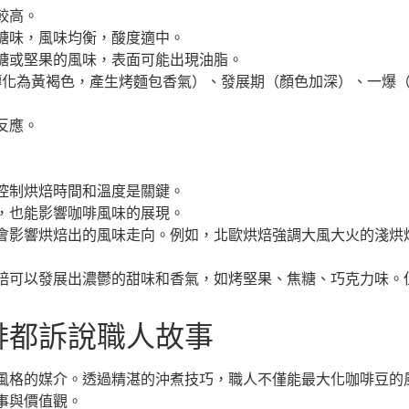
較高。
糖味，風味均衡，酸度適中。
糖或堅果的風味，表面可能出現油脂。
轉化為黃褐色，產生烤麵包香氣）、發展期（顏色加深）、一爆
反應。
控制烘焙時間和溫度是關鍵。
，也能影響咖啡風味的展現。
會影響烘焙出的風味走向。例如，北歐烘焙強調大風大火的淺烘
焙可以發展出濃鬱的甜味和香氣，如烤堅果、焦糖、巧克力味。
啡都訴說職人故事
風格的媒介。透過精湛的沖煮技巧，職人不僅能最大化咖啡豆的
事與價值觀。