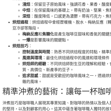
淺焙
：保留豆子原始風味，強調花香、果香，酸度
中焙
：在保留風味的基礎上，帶有奶油、堅果、焦
深焙
：酸度降低，口感更為濃鬱，帶有巧克力、焦
烘焙過程
：烘焙過程中會經歷暖機、脫水、梅納反應（
豆冷卻等階段。
梅納反應
和
焦糖化
是產生咖啡豆甜味和香氣的關鍵
一爆
是影響風味的關鍵點。
烘焙技巧
：
控制溫度與時間
：熟悉不同烘焙程度的特點，精準
風速與環境
：最佳化烘焙過程中的風速和環境條件
烘焙師的經驗
：不同烘焙師對生豆的理解和經驗，
質、高價位、新產季的豆子。
追求甜感
：甜感是受歡迎的咖啡風味之一，透過烘
雜的風味。
精準沖煮的藝術：讓每一杯咖
沖煮技巧是咖啡職人展現其專業知識、對咖啡的熱情以及個人
的堅持，以及對顧客的用心。這其中蘊含著咖啡職人獨特的故