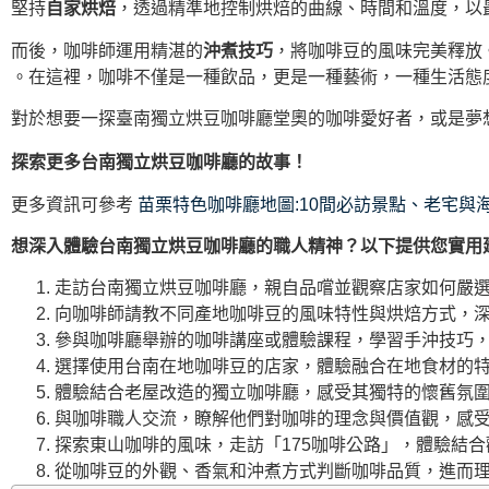
堅持
自家烘焙
，透過精準地控制烘焙的曲線、時間和溫度，以
而後，咖啡師運用精湛的
沖煮技巧
，將咖啡豆的風味完美釋放
。在這裡，咖啡不僅是一種飲品，更是一種藝術，一種生活態
對於想要一探臺南獨立烘豆咖啡廳堂奧的咖啡愛好者，或是夢
探索更多台南獨立烘豆咖啡廳的故事！
更多資訊可參考
苗栗特色咖啡廳地圖:10間必訪景點、老宅與
想深入體驗台南獨立烘豆咖啡廳的職人精神？以下提供您實用
走訪台南獨立烘豆咖啡廳，親自品嚐並觀察店家如何嚴
向咖啡師請教不同產地咖啡豆的風味特性與烘焙方式，
參與咖啡廳舉辦的咖啡講座或體驗課程，學習手沖技巧
選擇使用台南在地咖啡豆的店家，體驗融合在地食材的
體驗結合老屋改造的獨立咖啡廳，感受其獨特的懷舊氛
與咖啡職人交流，瞭解他們對咖啡的理念與價值觀，感
探索東山咖啡的風味，走訪「175咖啡公路」，體驗結
從咖啡豆的外觀、香氣和沖煮方式判斷咖啡品質，進而