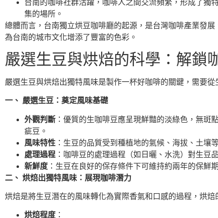
台南的咖啡社群活躍，咖啡人之間交流頻繁，形成了獨
集的場所。
總體而言，台南獨立烘豆咖啡廳的起源，是台灣咖啡產業發展
為台南的城市文化增添了豐富的色彩。
嚴選生豆與烘焙的科學：解鎖
嚴選生豆與烘焙出獨特風味是製作一杯好咖啡的關鍵，需要從
一、 嚴選生豆：奠定風味基礎
外觀判斷
：優質的生咖啡豆應呈現鮮豔的淡綠色，無斑
疵豆。
風味特性
：生豆的品質受到種植地的氣候、海拔、土壤
處理過程
：咖啡豆的處理過程（如日曬、水洗）對生豆
新鮮度
：生豆在良好的保存條件下可維持約兩年的保鮮
二、 烘焙出獨特風味：展現咖啡潛力
烘焙是將生豆潛在的風味轉化為實際香氣和口感的過程，烘焙
烘焙程度
：