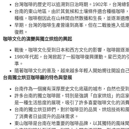
台灣咖啡的歷史可以追溯到日治時期。1902年，台灣
台南的東山地區，由於其氣候和土壤條件適合種植咖啡
種植，咖啡樹因此在山林間自然散播和生長，並逐漸適
早期，台灣的咖啡生產曾達到高峯，但在二戰後進入低潮
復甦。
咖啡文化的演變與獨立烘焙的興起
戰後，咖啡文化受到日本和西方文化的影響，咖啡館逐
1980年代起，台灣掀起了一股咖啡復興運動。星巴克
準。
隨著咖啡文化的普及，越來越多年輕人開始嚮往開設自
台南獨立烘豆咖啡廳的特色與發展
台南作為一個擁有深厚歷史文化底蘊的城市，自然也受
許多台南的獨立咖啡館，特別是強調「自家烘焙」的店
是一種生活態度的展現，吸引了許多喜愛咖啡文化的消
台南的獨立烘豆師們，對於咖啡豆的品質、烘焙技術和
了消費者日益提升的品味需求。
東山咖啡是台南在地重要的咖啡品牌，以其獨特的風味聞