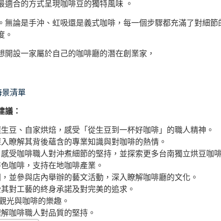
最適合的方式呈現咖啡豆的獨特風味 。
。無論是手沖、虹吸還是義式咖啡，每一個步驟都充滿了對細節
度。
想開設一家屬於自己的咖啡廳的潛在創業家，
海景清單
建議：
選生豆、自家烘焙，感受「從生豆到一杯好咖啡」的職人精神。
深入瞭解其背後蘊含的專業知識與對咖啡的熱情。
，感受咖啡職人對沖煮細節的堅持，並探索更多台南獨立烘豆咖
特色咖啡，支持在地咖啡產業。
圍，並參與店內舉辦的藝文活動，深入瞭解咖啡廳的文化。
受其對工藝的終身承諾及對完美的追求。
合觀光與咖啡的樂趣。
理解咖啡職人對品質的堅持。