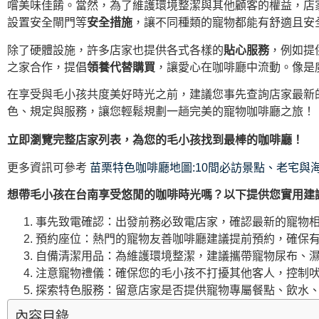
嚐美味佳餚。當然，為了維護環境整潔與其他顧客的權益，店
設置安全閘門等
安全措施
，讓不同種類的寵物都能有舒適且安
除了硬體設施，許多店家也提供各式各樣的
貼心服務
，例如提
之家合作，提倡
領養代替購買
，讓愛心在咖啡廳中流動。像是
在享受與毛小孩共度美好時光之前，建議您事先查詢店家最新
色、規定與服務，讓您輕鬆規劃一趟完美的寵物咖啡廳之旅！
立即瀏覽完整店家列表，為您的毛小孩找到最棒的咖啡廳！
更多資訊可參考
苗栗特色咖啡廳地圖:10間必訪景點、老宅與
想帶毛小孩在台南享受悠閒的咖啡時光嗎？以下提供您實用建
事先致電確認：出發前務必致電店家，確認最新的寵物相
預約座位：熱門的寵物友善咖啡廳建議提前預約，確保有
自備清潔用品：為維護環境整潔，建議攜帶寵物尿布、濕
注意寵物禮儀：確保您的毛小孩不打擾其他客人，控制吠
探索特色服務：留意店家是否提供寵物專屬餐點、飲水
內容目錄