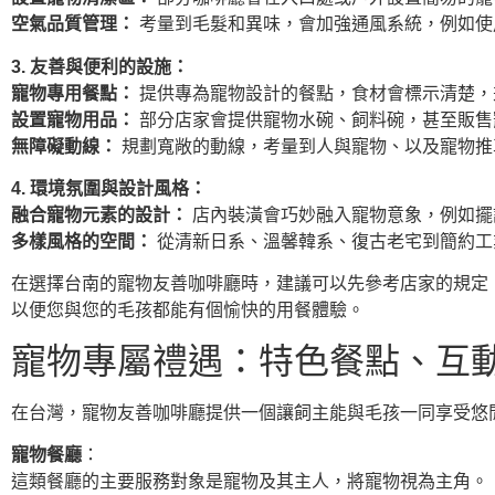
空氣品質管理：
考量到毛髮和異味，會加強通風系統，例如使
3. 友善與便利的設施：
寵物專用餐點：
提供專為寵物設計的餐點，食材會標示清楚，
設置寵物用品：
部分店家會提供寵物水碗、飼料碗，甚至販售
無障礙動線：
規劃寬敞的動線，考量到人與寵物、以及寵物推
4. 環境氛圍與設計風格：
融合寵物元素的設計：
店內裝潢會巧妙融入寵物意象，例如擺
多樣風格的空間：
從清新日系、溫馨韓系、復古老宅到簡約工
在選擇台南的寵物友善咖啡廳時，建議可以先參考店家的規定
以便您與您的毛孩都能有個愉快的用餐體驗。
寵物專屬禮遇：特色餐點、互
在台灣，寵物友善咖啡廳提供一個讓飼主能與毛孩一同享受悠
寵物餐廳
：
這類餐廳的主要服務對象是寵物及其主人，將寵物視為主角。