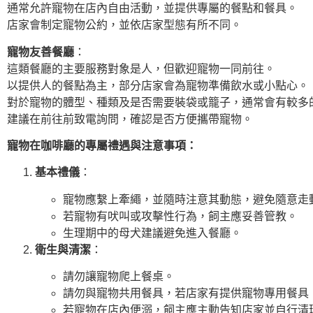
通常允許寵物在店內自由活動，並提供專屬的餐點和餐具。
店家會制定寵物公約，並依店家型態有所不同。
寵物友善餐廳
：
這類餐廳的主要服務對象是人，但歡迎寵物一同前往。
以提供人的餐點為主，部分店家會為寵物準備飲水或小點心。
對於寵物的體型、種類及是否需要裝袋或籠子，通常會有較多
建議在前往前致電詢問，確認是否方便攜帶寵物。
寵物在咖啡廳的專屬禮遇與注意事項：
基本禮儀
：
寵物應繫上牽繩，並隨時注意其動態，避免隨意走
若寵物有吠叫或攻擊性行為，飼主應妥善管教。
生理期中的母犬建議避免進入餐廳。
衛生與清潔
：
請勿讓寵物爬上餐桌。
請勿與寵物共用餐具，若店家有提供寵物專用餐具
若寵物在店內便溺，飼主應主動告知店家並自行清