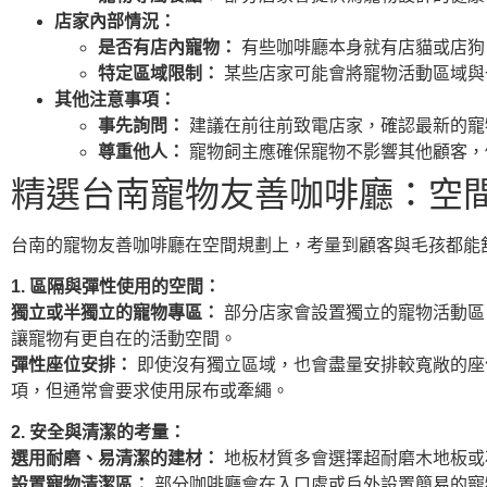
店家內部情況：
是否有店內寵物：
有些咖啡廳本身就有店貓或店狗
特定區域限制：
某些店家可能會將寵物活動區域與
其他注意事項：
事先詢問：
建議在前往前致電店家，確認最新的寵
尊重他人：
寵物飼主應確保寵物不影響其他顧客，
精選台南寵物友善咖啡廳：空
台南的寵物友善咖啡廳在空間規劃上，考量到顧客與毛孩都能
1. 區隔與彈性使用的空間：
獨立或半獨立的寵物專區：
部分店家會設置獨立的寵物活動區
讓寵物有更自在的活動空間。
彈性座位安排：
即使沒有獨立區域，也會盡量安排較寬敞的座
項，但通常會要求使用尿布或牽繩。
2. 安全與清潔的考量：
選用耐磨、易清潔的建材：
地板材質多會選擇超耐磨木地板或
設置寵物清潔區：
部分咖啡廳會在入口處或戶外設置簡易的寵