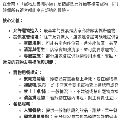
在台南，「寵物友善咖啡廳」是指那些允許顧客攜帶寵物一同
確保所有顧客都能享有舒適的體驗。
核心定義：
允許寵物進入：
最基本的要素是店家允許顧客攜帶寵物
提供友善環境：
除了允許進入，店家還會盡可能地提供
空間規劃：
可能有室內座位區、戶外座位區，甚至
清潔與衛生：
店家會加強清潔，並可能要求寵物使
專屬設施：
部分店家會提供寵物專用水碗、餐點，
常見的寵物友善措施與規範：
寵物用餐規定：
繫繩或關籠：
寵物通常需要繫上牽繩，或在寵物專
禮貌帶/尿布：
許多店家會要求寵物繫上禮貌帶或
禁止上桌/椅：
一般情況下，不建議或禁止寵物直接
清潔排泄物：
若寵物在店內排泄，飼主有責任立即
餐點服務：
人類餐點：
提供一般咖啡廳的飲品、甜點、早午餐
寵物專屬餐點：
部分店家會提供為寵物設計的健康