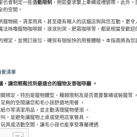
家也會制定一些
活動限制
，例如要求繫上牽繩或禮貌帶。此外，
全的空間。
供寵物碗、清潔用具，甚至還有親人的店貓店狗與您互動。更令
魔法咪嚕寵物咖啡館、浪浪別哭、肥窩咖啡等，都是相當受歡迎
的規定，並預訂座位，確保有個愉快的用餐體驗。本指南將為您
海景清單
議，讓您輕鬆找到最適合的寵物友善咖啡廳 。
關規定，特別是寵物體型、種類限制及是否需要繫繩或裝籠等 
足夠的空間讓您和毛小孩舒適地用餐 。
紙巾等清潔用品，並主動清理寵物便溺 。
叫，並避免讓寵物上桌或使用店家餐具 。
、玩具或活動空間，讓毛小孩也能享受專屬禮遇