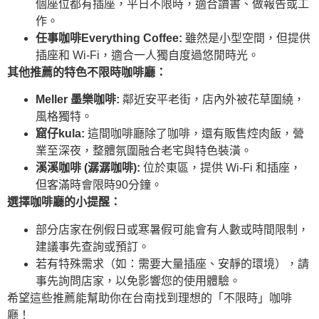
個座位都有插座，平日不限時，適合讀書、做報告或工
作。
任事咖啡Everything Coffee:
雖然是小型空間，但提供
插座和 Wi-Fi，適合一人獨自度過悠閒時光。
其他推薦的特色不限時咖啡廳：
Meller 墨樂咖啡:
鄰近安平老街，店內外被花草圍繞，
風格獨特。
窟仔kula:
這間咖啡廳除了咖啡，還有販售焢肉飯，營
業至深夜，整體氛圍融合老宅與特色裝潢。
溪溪咖啡 (潺潺咖啡):
位於東區，提供 Wi-Fi 和插座，
但客滿時會限時90分鐘。
選擇咖啡廳的小提醒：
部分店家在例假日或寒暑假可能會有人數或時間限制，
建議事先查詢或預訂。
若有特殊需求（如：需要大量插座、安靜的環境），請
事先詢問店家，以免影響您的使用體驗。
希望這些推薦能幫助你在台南找到理想的「不限時」咖啡
廳！