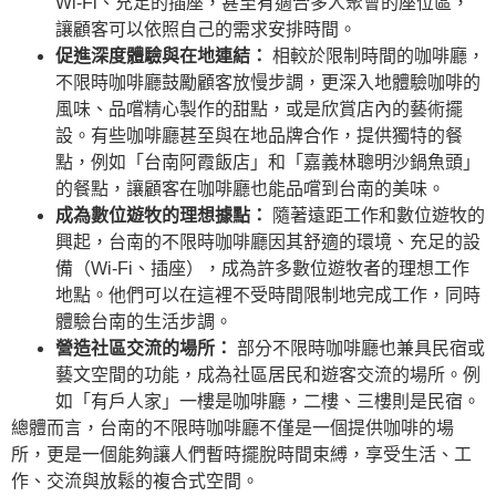
Wi-Fi、充足的插座，甚至有適合多人聚會的座位區，
讓顧客可以依照自己的需求安排時間。
促進深度體驗與在地連結：
相較於限制時間的咖啡廳，
不限時咖啡廳鼓勵顧客放慢步調，更深入地體驗咖啡的
風味、品嚐精心製作的甜點，或是欣賞店內的藝術擺
設。有些咖啡廳甚至與在地品牌合作，提供獨特的餐
點，例如「台南阿霞飯店」和「嘉義林聰明沙鍋魚頭」
的餐點，讓顧客在咖啡廳也能品嚐到台南的美味。
成為數位遊牧的理想據點：
隨著遠距工作和數位遊牧的
興起，台南的不限時咖啡廳因其舒適的環境、充足的設
備（Wi-Fi、插座），成為許多數位遊牧者的理想工作
地點。他們可以在這裡不受時間限制地完成工作，同時
體驗台南的生活步調。
營造社區交流的場所：
部分不限時咖啡廳也兼具民宿或
藝文空間的功能，成為社區居民和遊客交流的場所。例
如「有戶人家」一樓是咖啡廳，二樓、三樓則是民宿。
總體而言，台南的不限時咖啡廳不僅是一個提供咖啡的場
所，更是一個能夠讓人們暫時擺脫時間束縛，享受生活、工
作、交流與放鬆的複合式空間。