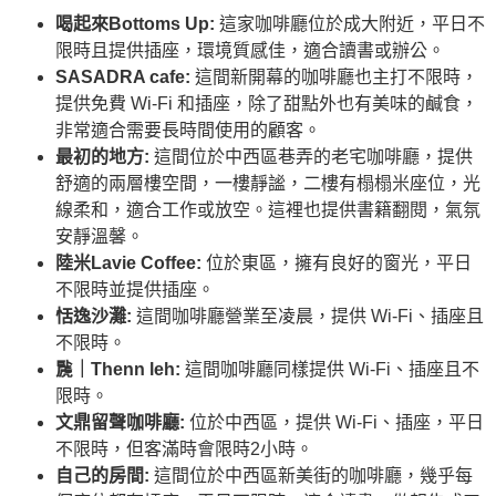
喝起來Bottoms Up:
這家咖啡廳位於成大附近，平日不
限時且提供插座，環境質感佳，適合讀書或辦公。
SASADRA cafe:
這間新開幕的咖啡廳也主打不限時，
提供免費 Wi-Fi 和插座，除了甜點外也有美味的鹹食，
非常適合需要長時間使用的顧客。
最初的地方:
這間位於中西區巷弄的老宅咖啡廳，提供
舒適的兩層樓空間，一樓靜謐，二樓有榻榻米座位，光
線柔和，適合工作或放空。這裡也提供書籍翻閱，氣氛
安靜溫馨。
陸米Lavie Coffee:
位於東區，擁有良好的窗光，平日
不限時並提供插座。
恬逸沙灘:
這間咖啡廳營業至凌晨，提供 Wi-Fi、插座且
不限時。
䖙｜Thenn leh:
這間咖啡廳同樣提供 Wi-Fi、插座且不
限時。
文鼎留聲咖啡廳:
位於中西區，提供 Wi-Fi、插座，平日
不限時，但客滿時會限時2小時。
自己的房間:
這間位於中西區新美街的咖啡廳，幾乎每