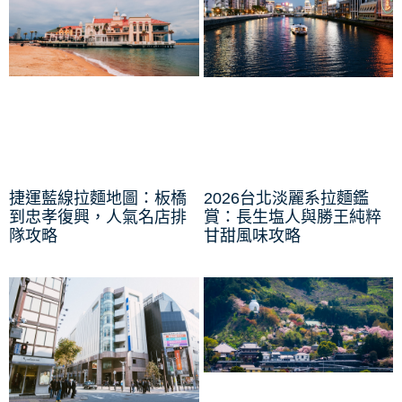
捷運藍線拉麵地圖：板橋
2026台北淡麗系拉麵鑑
到忠孝復興，人氣名店排
賞：長生塩人與勝王純粹
隊攻略
甘甜風味攻略