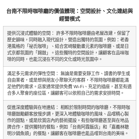
台南不限時咖啡廳的價值體現：空間設計、文化連結與
經營模式
提供沉浸式體驗的空間： 許多不限時咖啡廳由老屋改建，保留了
歷史韻味，同時融入現代設計，營造出獨特的氛圍，例如：老香
港風格的「祕氏咖啡」、結合宮崎駿動畫元素的咖啡廳、或是日
式京都氛圍的「錫鼓」。這些獨特的空間設計，讓顧客在品味咖
啡的同時，也能沉浸在不同的文化或時光氛圍中。
滿足多元需求的彈性空間： 無論是需要安靜工作、讀書的學生或
自由業者，或是想與朋友小聚聊天的客群，不限時咖啡廳都能滿
足他們的需求。店家通常提供免費 Wi-Fi、充足的插座，甚至有適
合多人聚會的座位區，讓顧客可以依照自己的需求安排時間。
促進深度體驗與在地連結： 相較於限制時間的咖啡廳，不限時咖
啡廳鼓勵顧客放慢步調，更深入地體驗咖啡的風味、品嚐精心製
作的甜點，或是欣賞店內的藝術擺設。有些咖啡廳甚至與在地品
牌合作，提供獨特的餐點，例如「台南阿霞飯店」和「嘉義林聰
明沙鍋魚頭」的餐點，讓顧客在咖啡廳也能品嚐到台南的美味。