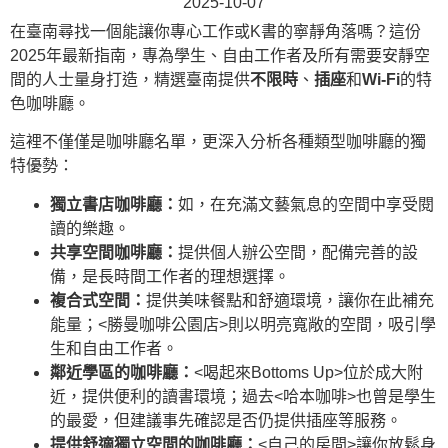
2025-10-07
在臺南尋找一個能讓你專心工作或K書的寧靜角落嗎？這份
2025年最新指南，專為學生、自由工作者及所有需要安靜空
間的人士量身打造，精選臺南提供
不限時
、
插座
和
Wi-Fi
的特
色咖啡廳。
這裡不僅僅是咖啡廳名單，更深入分析各種類型咖啡廳的獨
特優勢：
獨立書店咖啡廳：
如
，在充滿文藝氣息的空間中享受閱
讀的樂趣。
共享空間咖啡廳：
提供個人辦公空間，配備完善的設
備，是長時間工作者的理想選擇。
複合式空間：
提供美味餐點和舒適環境，讓你在此補充
能量；<勝曼咖啡公園店>則以明亮寬敞的空間，吸引學
生和自由工作者。
鄰近學區的咖啡廳：
<喝起來Bottoms Up>位於成大附
近，提供便利的讀書環境；過去<哈本咖啡>也曾是學生
的最愛，但建議事先確認是否仍提供插座等服務。
提供舒適獨立空間的咖啡廳：
<自己的房間>讓你放鬆身