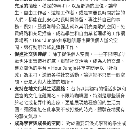
充足的插座、穩定的Wi-Fi，以及舒適的座位，讓學
生、自由工作者、遠端工作者，或是需要長時間討論的
人們，都能在此安心地長時間停留、專注於自己的事
務。例如，勝曼咖啡公園店就以其明亮寬敞的空間、免
費網路和充足插座，成為學生和自由業者理想的工作讀
書場所。Hour Jungle共享咖啡廳也提供個人辦公空
間，讓行動辦公族能彈性工作。
促進社交與連結：
除了提供個人空間，一些不限時咖啡
廳也注重營造社群感，舉辦社交活動，成為人們交流、
建立關係的平台。Hour Jungle共享空間更以「社群
感」為主打，透過各種社交活動，讓這裡不只是一個空
間，更是人與人連結的場所。
支持在地文化與生活風格：
台南以其獨特的慢活步調和
豐富的文化底蘊聞名。不限時咖啡廳，特別是那些隱身
於老宅或巷弄中的店家，更能展現這種悠閒的生活氛
圍。讓顧客能在此享受不被打擾的時光，體驗在地獨有
的藝文氣息。
成為學習與成長的空間：
對於需要沉浸式學習的學生或