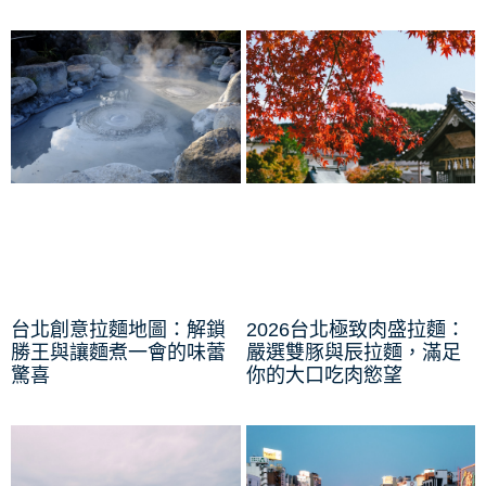
台北創意拉麵地圖：解鎖
2026台北極致肉盛拉麵：
勝王與讓麵煮一會的味蕾
嚴選雙豚與辰拉麵，滿足
驚喜
你的大口吃肉慾望