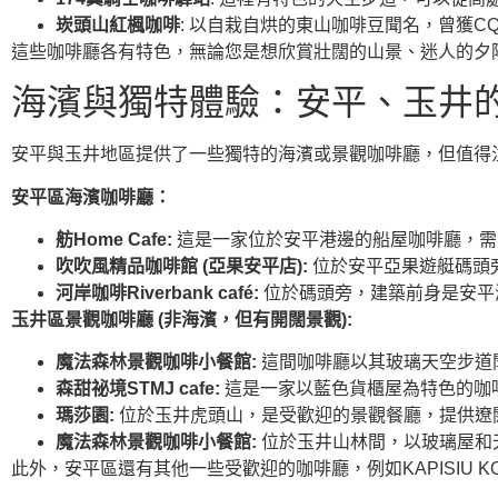
崁頭山紅楓咖啡
: 以自栽自烘的東山咖啡豆聞名，曾獲
這些咖啡廳各有特色，無論您是想欣賞壯闊的山景、迷人的夕
海濱與獨特體驗：安平、玉井
安平與玉井地區提供了一些獨特的海濱或景觀咖啡廳，但值得
安平區海濱咖啡廳：
舫Home Cafe:
這是一家位於安平港邊的船屋咖啡廳，需
吹吹風精品咖啡館 (亞果安平店):
位於安平亞果遊艇碼頭
河岸咖啡Riverbank café:
位於碼頭旁，建築前身是安平
玉井區景觀咖啡廳 (非海濱，但有開闊景觀):
魔法森林景觀咖啡小餐館:
這間咖啡廳以其玻璃天空步道聞
森甜祕境STMJ cafe:
這是一家以藍色貨櫃屋為特色的咖
瑪莎園:
位於玉井虎頭山，是受歡迎的景觀餐廳，提供遼
魔法森林景觀咖啡小餐館:
位於玉井山林間，以玻璃屋和天
此外，安平區還有其他一些受歡迎的咖啡廳，例如KAPISIU 