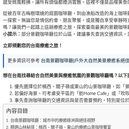
感受微風輕拂，讓所有煩惱都煙消雲散。這裡不僅是品嚐美食
從被百年古梅樹環繞的庭園咖啡廳，到由漁船改造的海上咖啡
一探索。無論您是情侶約會、朋友聚餐，或是獨自享受寧靜時
嗎？讓我們一起踏上這趟療癒之旅，探索臺南最美的景觀咖啡
小提示：
部分景觀咖啡廳位於山區，建議事先查詢交通資訊，
立即規劃您的台南療癒之旅！
更多資訊可參考
台南景觀咖啡廳|戶外大自然美景療癒系絕
想在台南找尋結合自然美景與療癒氛圍的景觀咖啡廳嗎？以下
優先選擇位於楠西、關子嶺或東山的山景咖啡廳，如「景
若偏好海景，可考慮安平區的「舫Home Cafe」或「
事先查詢咖啡廳的交通資訊與是否需要預約，特別是位於
內容目錄
台南景觀咖啡廳：城市中的療癒綠洲與絕佳視野
精選山林秘境：楠西、關子嶺、東山的療癒山景咖啡饗宴