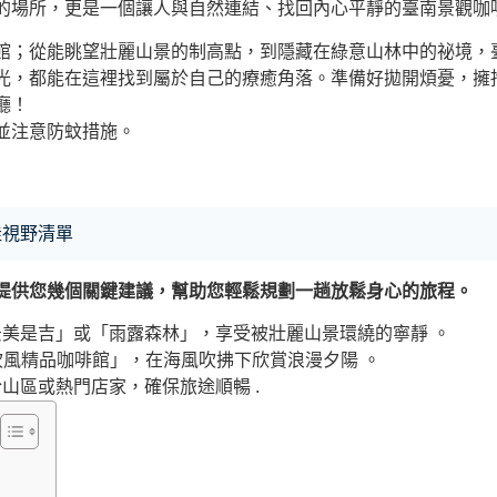
的場所，更是一個讓人與自然連結、找回內心平靜的
臺南景觀咖
館；從能眺望壯麗山景的制高點，到隱藏在綠意山林中的祕境，
光，都能在這裡找到屬於自己的療癒角落。準備好拋開煩憂，擁
廳！
並注意防蚊措施。
佳視野清單
提供您幾個關鍵建議，幫助您輕鬆規劃一趟放鬆身心的旅程。
美是吉」或「雨露森林」，享受被壯麗山景環繞的寧靜 。
吹吹風精品咖啡館」，在海風吹拂下欣賞浪漫夕陽 。
山區或熱門店家，確保旅途順暢 .