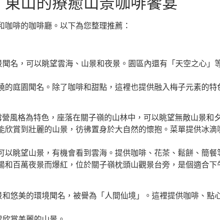
、東山的療癒山景咖啡饗宴
和咖啡的咖啡廳。以下為您整理推薦：
美山景聞名，可以眺望雲海、山景和夜景。園區內還有「天空之心
環繞的庭園聞名。除了咖啡和甜點，這裡也提供融入梅子元素的特
露營風格為特色，座落在關子嶺的山林中，可以眺望無敵山景和夕陽
都能欣賞到壯麗的山景，彷彿置身於大自然的懷抱。菜單提供冰
，可以眺望山景，有機會看到雲海。提供咖啡、花茶、鬆餅、簡餐
夕陽和百萬夜景而爆紅，位於關子嶺枕頭山觀景台旁，是個適合下
敵山景和悠美的環境聞名，被譽為「人間仙境」。這裡提供咖啡、
處欣賞美麗的山景。