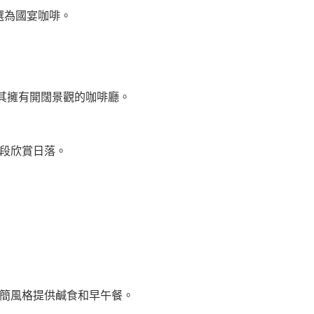
選為國宴咖啡。
其擁有開闊景觀的咖啡廳。
段欣賞日落。
以極簡風格提供鹹食和早午餐。