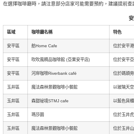
在選擇咖啡廳時，請注意部分店家可能需要預約，建議提前查
安
區域
咖啡廳名稱
特色
安平區
舫Home Cafe
位於安平港
安平區
吹吹風精品咖啡館 (亞果安平店)
位於安平亞
安平區
河岸咖啡Riverbank café
位於碼頭旁
玉井區
魔法森林景觀咖啡小餐館
以玻璃天空
玉井區
森甜祕境STMJ cafe
以藍色貨櫃
玉井區
瑪莎園
位於玉井虎
玉井區
魔法森林景觀咖啡小餐館
位於玉井山