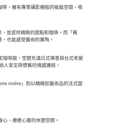
藝與咖啡，擁有專業攝影棚般的植栽空間，吸
氣息，並提供精緻的甜點和咖啡。而「褐
時，也能感受藝術的薰陶。
老宅咖啡館，空間充滿日式禪意與台式老屋
帶給人安定與懷舊的情感連結。
e rivière」則以精緻如藝術品的法式甜
身心、療癒心靈的休憩空間。