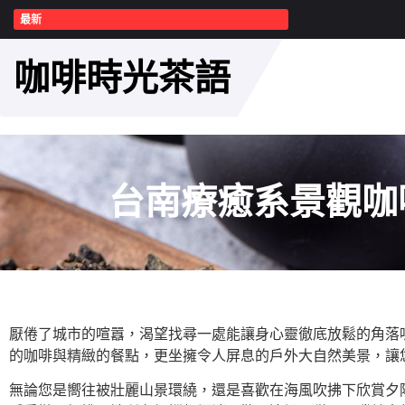
最新
咖啡時光茶語
台南療癒系景觀咖
厭倦了城市的喧囂，渴望找尋一處能讓身心靈徹底放鬆的角落
的咖啡與精緻的餐點，更坐擁令人屏息的
戶外大自然美景
，讓
無論您是嚮往被壯麗山景環繞，還是喜歡在海風吹拂下欣賞夕