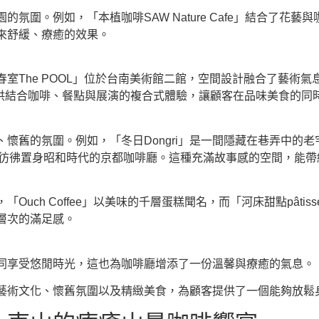
圍。例如，「本植咖啡SAW Nature Cafe」結合了花
來舒緩、療癒的效果。
室The POOL」位於台南美術館二館，空間設計融合了藝術
提供結合咖啡、餐點與展演的複合式體驗，讓顧客在品味美食的同
懷舊的氛圍。例如，「冬日Dongri」是一間隱藏在巷弄中的
人彷彿置身昭和時代的京都咖啡廳。這種充滿故事感的空間，能
 Coffee」以美味的千層蛋糕聞名，而「河床甜點pâtisseri
層次的滿足感。
同享受悠閒時光，這也為咖啡廳增添了一份溫馨與療癒的氣息。
藝術文化、懷舊氛圍以及精緻美食，為顧客提供了一個能夠放鬆