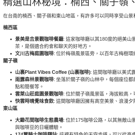
精選山林秘境：楠西、關子嶺
在台南的楠西、關子嶺和東山地區，有許多可以同時享受山景
楠西區
景美是吉景觀咖啡餐廳
: 這家咖啡廳以其180度的絕
茶，是個適合約會和聊天的好地方。
文川古梅庭園咖啡
: 位於梅嶺風景區旁，以百年古梅樹
關子嶺
山裏Plant Vibes Coffee (山裏咖啡)
: 這間咖啡廳以美式
雨露森林景觀咖啡
: 坐落於關子嶺的山林中，每個座位
點和簡餐等。
雲萊山莊庭園景觀咖啡
: 位於關子嶺風景區，海拔較高
快雲時晴覺味食飲
: 這間咖啡廳因擁有高空美景、浪漫
東山區
大鋤花間咖啡生態農場
: 位於175咖啡公路，以其無
與咖啡豆的日曬體驗。
174翼騎士咖啡驛站
: 這裡有特色的天空步道，可以從高