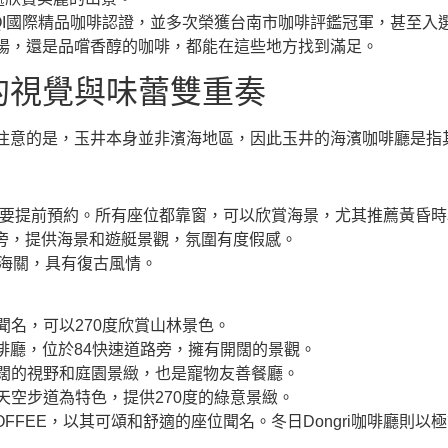
CQI國際精品咖啡認證，並多次榮獲台南市咖啡評鑑冠軍，甚至入
陽，還是品嚐香醇的咖啡，都能在這些地方找到滿足。
的視覺與味蕾雙重奏
注意的是，玉井本身並非濱海地區，因此玉井的海濱咖啡廳是指
要提前預約。所有座位都靠窗，可以欣賞海景，尤其推薦黃昏時
旁，提供海景和遊艇景觀，氛圍有度假感。
海關，具有復古風情。
名，可以270度欣賞山林景色。
啡廳，位於84快速道路旁，擁有開闊的景觀。
闊的視野和庭園景緻，也是寵物友善餐廳。
空步道為特色，提供270度的綠意景緻。
KOFFEE，以其可頌和舒適的座位聞名。冬日Dongri咖啡廳則