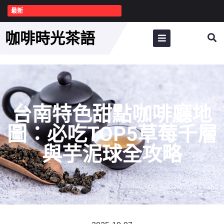
最新
咖啡時光茶語
台南特色甜點咖啡廳地
圖：必吃TOP5草莓千層
與芋泥球全攻略