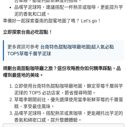
否翠綠，都是判斷新鮮度的指標。
品嚐芋泥球時，建議搭配一杯熱茶或咖啡，更能提升芋
泥的香氣和口感。
準備好一起探索臺南的甜蜜地圖了嗎？ Let’s go！
立即探索台南必吃甜點！
更多資訊可參考
台南特色甜點咖啡廳地圖|超人氣必點
TOP5草莓千層芋泥球
規劃台南甜點咖啡廳之旅？這份攻略教你如何精準踩點，品
嚐到最道地的美味。
立即使用台南特色甜點咖啡廳地圖，鎖定草莓千層與芋
泥球的 TOP5 必訪店家，節省搜尋時間。
草莓季期間前往，優先選擇使用當季新鮮草莓的千層蛋
糕，享受最佳風味。
品嚐芋泥球時，搭配熱茶或黑咖啡，更能襯托出芋泥的
香氣和綿密口感，提升整體體驗。