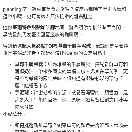
2025-10-07
planning 了一趟臺南美食之旅嗎？這座古都除了歷史古蹟和
道地小喫，更有著讓人無法抗拒的甜點魅力！
這份
臺南特色甜點咖啡廳地圖
，將帶領你穿梭於巷弄之間，
尋找最能代表臺南甜蜜滋味的咖啡廳。
特別精選
超人氣必點TOP5草莓千層芋泥球
，無論你是草莓控
還是芋泥愛好者，都能在這裡找到你的命定甜點！
草莓千層蛋糕：
細緻堆疊的千層餅皮，搭配新鮮草莓和
滑順奶油，帶來多層次的幸福口感。尤其在草莓季，更
是不可錯過的限定美味。想知道有哪些必喫的草莓千
層？繼續看下去！
芋泥球：
綿密鬆軟的芋泥，散發著濃鬱的芋頭香氣，是
許多人下午茶的首選。除了原味，還有各種創意口味等
你來發掘！
不藏私分享：
如何挑選新鮮草莓？觀察草莓的顏色是否鮮豔、蒂頭是