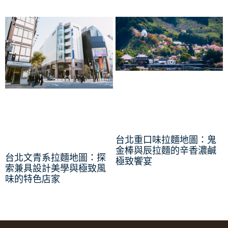
台北重口味拉麵地圖：鬼
金棒與辰拉麵的辛香濃鹹
台北文青系拉麵地圖：探
極致饗宴
索兼具設計美學與極致風
味的特色店家