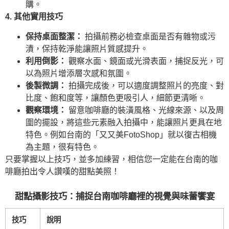
購。
4. 其他實用技巧
保持桌面整潔：
拍攝前務必檢查桌面是否有雜物或污
漬，保持乾淨能讓照片質感提升。
利用倒影：
觀察水面、鏡面或光滑表面，捕捉反光，可
以為照片增添層次感和氛圍。
後製微調：
拍攝完成後，可以適度調整照片的亮度、對
比度、飽和度等，讓顏色更吸引人，細節更清晰。
觀察環境：
留意咖啡廳的裝潢風格、光線來源、以及周
圍的擺設，將這些元素融入拍攝中，能讓照片更具在地
特色。例如台南的「又又美FotoShop」就以復古相機
為主題，很有特色。
只要掌握以上技巧，並多加練習，相信您一定能在台南的咖
啡廳拍出令人讚嘆的甜點美照！
甜點攝影技巧：捕捉台南咖啡廳裡的視覺與味蕾饗宴
技巧
說明