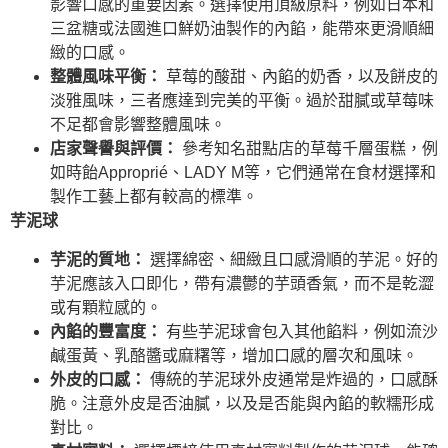
影響口感的重要因素。選擇使用頂級原料，例如日本和
三盆糖或法國進口鮮奶油製作的內餡，能帶來更滑順細
緻的口感。
整體風味平衡：
草莓的酸甜、內餡的奶香，以及餅皮的
淡雅風味，三者應達到完美的平衡。過於甜膩或草莓味
不足都會影響整體風味。
店家聲譽與評價：
參考知名甜點店的草莓千層蛋糕，例
如時飴Approprié、LADY M等，它們通常在食材選擇和
製作工藝上都有較高的標準。
芋泥球
芋泥的質地：
選擇綿密、細緻且口感滑順的芋泥。好的
芋泥應該入口即化，帶有濃鬱的芋頭香氣，而不是乾澀
或有顆粒感的。
內餡的豐富度：
有些芋泥球會包入其他餡料，例如流沙
鹹蛋黃、乳酪醬或麻糬等，增加口感的層次和風味。
外皮的口感：
傳統的芋泥球外皮通常是炸過的，口感酥
脆。注意外皮是否油膩，以及是否能與內餡的軟糯形成
對比。