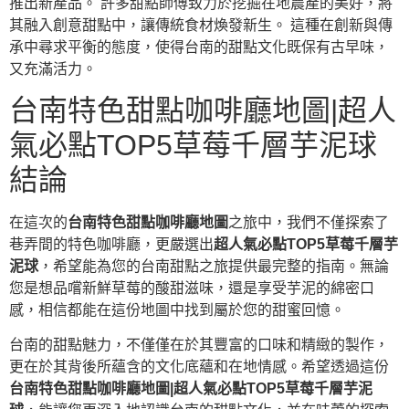
推出新產品。 許多甜點師傅致力於挖掘在地農產的美好，將
其融入創意甜點中，讓傳統食材煥發新生。 這種在創新與傳
承中尋求平衡的態度，使得台南的甜點文化既保有古早味，
又充滿活力。
台南特色甜點咖啡廳地圖|超人
氣必點TOP5草莓千層芋泥球
結論
在這次的
台南特色甜點咖啡廳地圖
之旅中，我們不僅探索了
巷弄間的特色咖啡廳，更嚴選出
超人氣必點TOP5草莓千層芋
泥球
，希望能為您的台南甜點之旅提供最完整的指南。無論
您是想品嚐新鮮草莓的酸甜滋味，還是享受芋泥的綿密口
感，相信都能在這份地圖中找到屬於您的甜蜜回憶。
台南的甜點魅力，不僅僅在於其豐富的口味和精緻的製作，
更在於其背後所蘊含的文化底蘊和在地情感。希望透過這份
台南特色甜點咖啡廳地圖|超人氣必點TOP5草莓千層芋泥