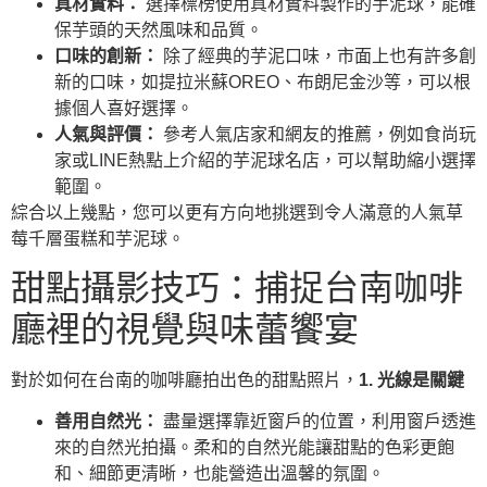
真材實料：
選擇標榜使用真材實料製作的芋泥球，能確
保芋頭的天然風味和品質。
口味的創新：
除了經典的芋泥口味，市面上也有許多創
新的口味，如提拉米蘇OREO、布朗尼金沙等，可以根
據個人喜好選擇。
人氣與評價：
參考人氣店家和網友的推薦，例如食尚玩
家或LINE熱點上介紹的芋泥球名店，可以幫助縮小選擇
範圍。
綜合以上幾點，您可以更有方向地挑選到令人滿意的人氣草
莓千層蛋糕和芋泥球。
甜點攝影技巧：捕捉台南咖啡
廳裡的視覺與味蕾饗宴
對於如何在台南的咖啡廳拍出色的甜點照片，
1. 光線是關鍵
善用自然光：
盡量選擇靠近窗戶的位置，利用窗戶透進
來的自然光拍攝。柔和的自然光能讓甜點的色彩更飽
和、細節更清晰，也能營造出溫馨的氛圍。