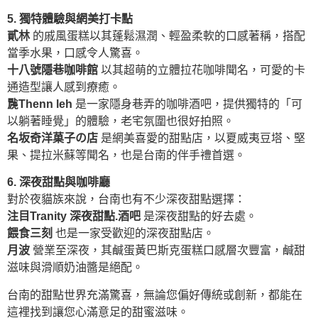
5. 獨特體驗與網美打卡點
貳林
的戚風蛋糕以其蓬鬆濕潤、輕盈柔軟的口感著稱，搭配
當季水果，口感令人驚喜。
十八號隱巷咖啡館
以其超萌的立體拉花咖啡聞名，可愛的卡
通造型讓人感到療癒。
䖙Thenn leh
是一家隱身巷弄的咖啡酒吧，提供獨特的「可
以躺著睡覺」的體驗，老宅氛圍也很好拍照。
名坂奇洋菓子の店
是網美喜愛的甜點店，以夏威夷豆塔、堅
果、提拉米蘇等聞名，也是台南的伴手禮首選。
6. 深夜甜點與咖啡廳
對於夜貓族來說，台南也有不少深夜甜點選擇：
注目Tranity 深夜甜點.酒吧
是深夜甜點的好去處。
餵食三刻
也是一家受歡迎的深夜甜點店。
月波
營業至深夜，其鹹蛋黃巴斯克蛋糕口感層次豐富，鹹甜
滋味與滑順奶油醬是絕配。
台南的甜點世界充滿驚喜，無論您偏好傳統或創新，都能在
這裡找到讓您心滿意足的甜蜜滋味。