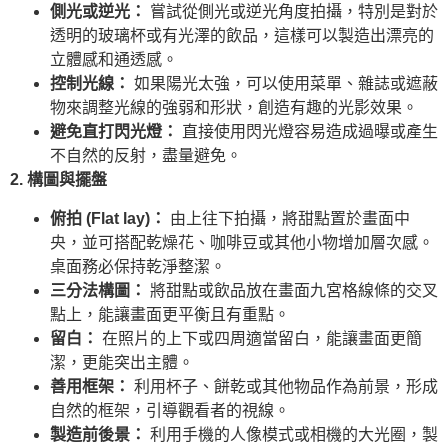
側光或逆光：
嘗試從側光或逆光角度拍攝，特別是對於
透明的玻璃杯或有光澤的飲品，這樣可以製造出漂亮的
立體感和通透感。
控制光線：
如果陽光太強，可以使用菜單、雜誌或遮蔽
物來調整光線的強弱和形狀，創造有趣的光影效果。
避免直打閃光燈：
直接使用閃光燈容易造成過曝或產生
不自然的反射，盡量避免。
2. 構圖與擺盤
俯拍 (Flat lay)：
由上往下拍攝，將甜點置於畫面中
央，並可搭配乾燥花、咖啡豆或其他小物增加層次感。
桌面務必保持乾淨整潔。
三分法構圖：
將甜點或飲品放在畫面九宮格線條的交叉
點上，能讓畫面更平衡且有重點。
留白：
在照片的上下或四周適當留白，能讓畫面更簡
潔，更能突出主體。
善用框架：
利用杯子、餅乾或其他物品作為前景，形成
自然的框架，引導觀看者的視線。
製造前後景：
利用手機的人像模式或相機的大光圈，製