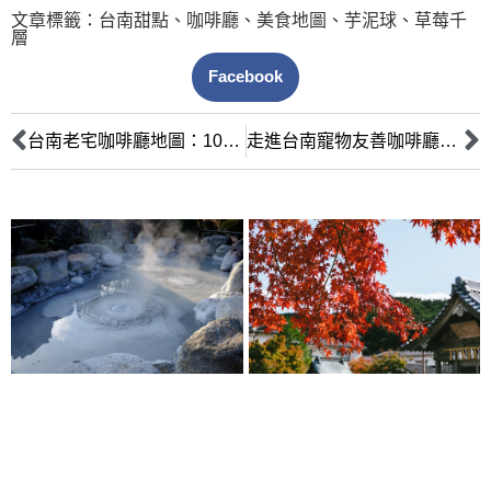
文章標籤：
台南甜點
、
咖啡廳
、
美食地圖
、
芋泥球
、
草莓千
層
Facebook
台南老宅咖啡廳地圖：10間文青必訪，穿越時空的復古懷舊之旅
走進台南寵物友善咖啡廳：與毛孩共享愜意時光