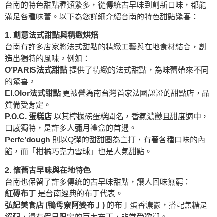
台南的特色甜點種類繁多，從傳統古早味到創新口味，都能
滿足各種味蕾。以下為您詳細介紹台南的特色甜點驚喜：
1. 創意法式甜點與精緻烘焙
台南有許多店家將法式甜點的精緻工藝與在地食材結合，創
造出獨特的風味。例如：
O’PARIS法式甜點
提供了精緻的法式甜點，為味蕾帶來不同
的驚喜。
El.Olor法式甜點
更被譽為南台灣首家法國認證的甜點店，品
質備受肯定。
P.O.C. 蛋糕店
以其檸檬磅蛋糕聞名，香氣濃鬱且甜度適中，
口感獨特，是許多人彌月禮盒的首選。
Perfe’dough
則以Q彈的甜甜圈為主打，有著各種口味的內
餡，而「柑橘巧克力雪球」也是人氣甜點。
2. 懷舊古早味與在地特色
台南也保留了許多傳統的古早味甜點，讓人回味無窮：
紅磚布丁
是台南經典的布丁代表。
弘記美食店 (鴨母寮阿婆布丁)
的布丁蛋香濃鬱，搭配焦糖是
絕配，還有假日限定的巨大布丁，非常受歡迎。