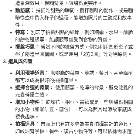
造景深效果，模糊背景，讓甜點更突出。
動態感：
捕捉吃甜點的瞬間、攪拌咖啡的動作、或是咖
啡從壺中倒入杯子的過程，能增加照片的生動感和故事
性。
特寫：
別忘了拍攝甜點的細節，例如糖霜、水果、酥脆
的餅乾邊緣等，能讓觀眾感受到食物的質感。
擺盤巧思：
嘗試不同的擺盤方式，例如利用圓形桌子或
盤子創造半圓構圖，或是運用「2方2圓」等對稱原則。
3. 道具與佈置
利用現場道具：
咖啡廳的菜單、雜誌、餐具、甚至綠植
都可以成為很好的拍攝道具。
選擇合適的背景：
使用簡潔、乾淨的背景，避免雜亂的
元素幹擾主體。
增加小物件：
乾燥花、相框、書籍或是一些與甜點相關
的小物（如咖啡豆、糖包），可以為照片增添故事感與
視覺趣味。
拍攝道具：
市面上也有許多專為美食拍攝設計的道具，
如紋理背景板、餐盤、復古小物件等，可以依據需求選