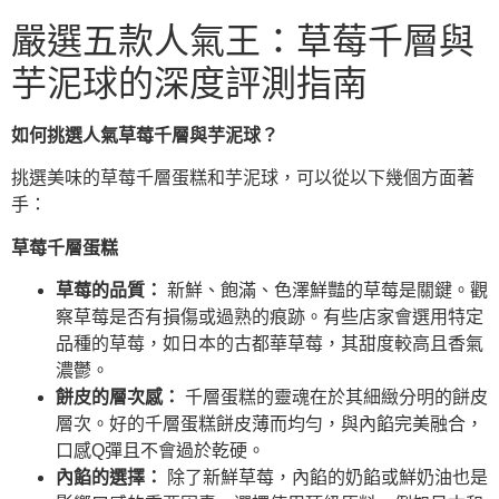
嚴選五款人氣王：草莓千層與
芋泥球的深度評測指南
如何挑選人氣草莓千層與芋泥球？
挑選美味的草莓千層蛋糕和芋泥球，可以從以下幾個方面著
手：
草莓千層蛋糕
草莓的品質：
新鮮、飽滿、色澤鮮豔的草莓是關鍵。觀
察草莓是否有損傷或過熟的痕跡。有些店家會選用特定
品種的草莓，如日本的古都華草莓，其甜度較高且香氣
濃鬱。
餅皮的層次感：
千層蛋糕的靈魂在於其細緻分明的餅皮
層次。好的千層蛋糕餅皮薄而均勻，與內餡完美融合，
口感Q彈且不會過於乾硬。
內餡的選擇：
除了新鮮草莓，內餡的奶餡或鮮奶油也是