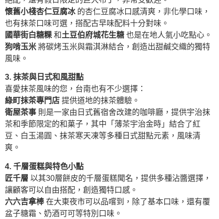
懷舊小棧杏仁豆腐冰
的杏仁豆腐冰口感清爽，非化學口味，
也有抹茶口味可選，搭配古早味配料十分對味。
國華街白糖粿
和
土豆伯府城花生糖
也是在地人氣小吃點心。
狗啃玉米
將碳烤玉米與霜淇淋結合，創造出甜鹹交織的獨特
風味。
3. 抹茶與日式和風甜點
喜愛抹茶風味的您，台南也有不少選擇：
綠町抹茶專門店
提供道地的抹茶體驗。
衛屋茶事
則是一家由日式舊宿舍改建的咖啡廳，提供宇治抹
茶和季節限定的和菓子，其中「薄茶宇治金時」結合了紅
豆、白玉湯圓、抹茶寒天凍等多種日式甜點元素，風味清
爽。
4. 千層蛋糕與特色小點
匠千層
以其30層餅皮的千層蛋糕聞名，提供多種沾醬選擇，
讓顧客可以自由搭配，創造獨特口感。
六六吉拿棒
在大東夜市可以品嚐到，除了基本口味，還有覆
盆子糖霜、奶酒可可等特別口味。