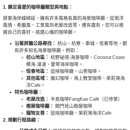
1. 鎖定喜愛的咖啡廳類型與地點：
屏東海岸線綿延，擁有許多風格各異的海景咖啡廳，從南洋
風情、希臘風、工業風到老屋改造等，應有盡有。您可以根
據自己的喜好，挑選心儀的咖啡廳。
沿著屏鵝公路尋找：
枋山、枋寮、車城、恆春等地，都
有許多知名海景咖啡廳，例如：
枋山地區：
枋野祕境-海景咖啡、Coconut Coast
椰海·漫漫、愛琴海岸咖啡。
恆春地區：
逗啥咖啡廳、山男咖啡。
其他區域：
魔幻咖啡、海上教堂咖啡、茉莉灣海
洋Cafe。
特色咖啡廳：
老屋改造：
半島咖啡FangKao Café（已停業）
樹屋咖啡廳：
開門見山樹屋咖啡
寵物友善：
逗啥咖啡廳、茉莉灣海洋Cafe
2. 規劃行程路線：