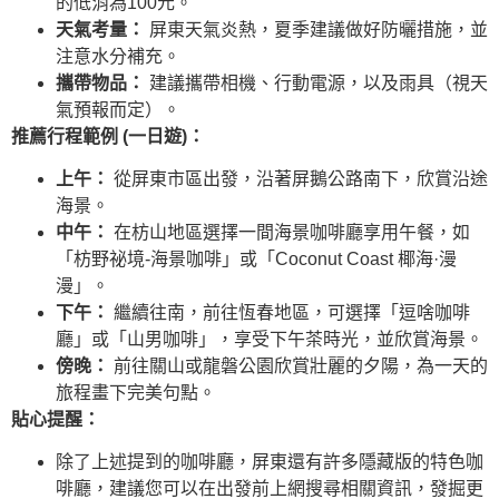
的低消為100元。
天氣考量：
屏東天氣炎熱，夏季建議做好防曬措施，並
注意水分補充。
攜帶物品：
建議攜帶相機、行動電源，以及雨具（視天
氣預報而定）。
推薦行程範例 (一日遊)：
上午：
從屏東市區出發，沿著屏鵝公路南下，欣賞沿途
海景。
中午：
在枋山地區選擇一間海景咖啡廳享用午餐，如
「枋野祕境-海景咖啡」或「Coconut Coast 椰海·漫
漫」。
下午：
繼續往南，前往恆春地區，可選擇「逗啥咖啡
廳」或「山男咖啡」，享受下午茶時光，並欣賞海景。
傍晚：
前往關山或龍磐公園欣賞壯麗的夕陽，為一天的
旅程畫下完美句點。
貼心提醒：
除了上述提到的咖啡廳，屏東還有許多隱藏版的特色咖
啡廳，建議您可以在出發前上網搜尋相關資訊，發掘更