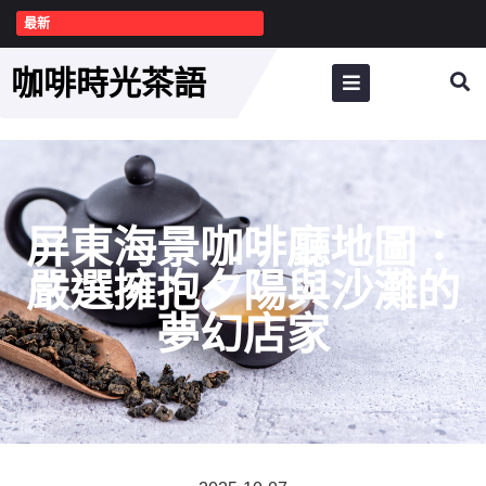
最新
咖啡時光茶語
屏東海景咖啡廳地圖：
嚴選擁抱夕陽與沙灘的
夢幻店家