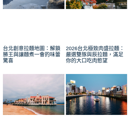
台北創意拉麵地圖：解鎖
2026台北極致肉盛拉麵：
勝王與讓麵煮一會的味蕾
嚴選雙豚與辰拉麵，滿足
驚喜
你的大口吃肉慾望