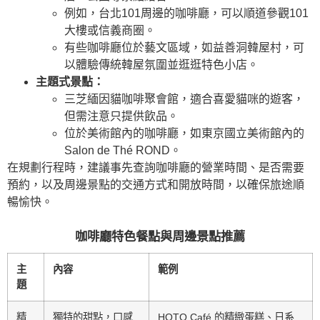
例如，台北101周邊的咖啡廳，可以順道參觀101
大樓或信義商圈。
有些咖啡廳位於藝文區域，如益善洞韓屋村，可
以體驗傳統韓屋氛圍並逛逛特色小店。
主題式景點：
三芝緬因貓咖啡聚會館，適合喜愛貓咪的遊客，
但需注意只提供飲品。
位於美術館內的咖啡廳，如東京國立美術館內的
Salon de Thé ROND。
在規劃行程時，建議事先查詢咖啡廳的營業時間、是否需要
預約，以及周邊景點的交通方式和開放時間，以確保旅途順
暢愉快。
咖啡廳特色餐點與周邊景點推薦
主
內容
範例
題
精
獨特的甜點，口感
HOTO Café 的精緻蛋糕、日系