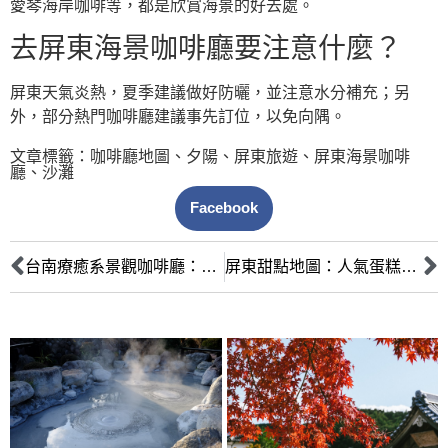
愛琴海岸咖啡等，都是欣賞海景的好去處。
去屏東海景咖啡廳要注意什麼？
屏東天氣炎熱，夏季建議做好防曬，並注意水分補充；另
外，部分熱門咖啡廳建議事先訂位，以免向隅。
文章標籤：
咖啡廳地圖
、
夕陽
、
屏東旅遊
、
屏東海景咖啡
廳
、
沙灘
Facebook
台南療癒系景觀咖啡廳：擁抱山海美景，找回身心寧靜
屏東甜點地圖：人氣蛋糕、手工餅乾與塔類推薦，打造你的味蕾盛宴