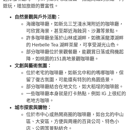
遊玩，增加旅遊的豐富性。
自然景觀與戶外活動：
海邊咖啡廳，如新北三芝淺水灣附近的咖啡廳，
可欣賞海景，甚至鄰近海蝕洞、沙灘等景點。
許多咖啡廳坐落於山林或湖畔，如礁溪龍潭湖畔
的 Herbelle Tea 湖畔茶屋，可享受湖光山色。
部分咖啡廳位於景觀餐廳，能觀賞日落或飛機起
降，如桃園的151高地景觀咖啡廳。
文創與藝術氛圍：
位於老宅的咖啡廳，如新北中和的嗎哪咖啡，保
留了復古氛圍，可能還有特別的鳥園造景。
部分咖啡廳結合在地文化，如大稻埕的咖啡館。
一些咖啡廳本身就是打卡熱點，例如 IG 上很紅的
老地方咖啡。
城市探索與購物：
位於市中心或熱鬧商圈的咖啡廳，如台北的中山
區、大安區，方便與周邊的百貨公司、特色小
店、公園等景點結合。