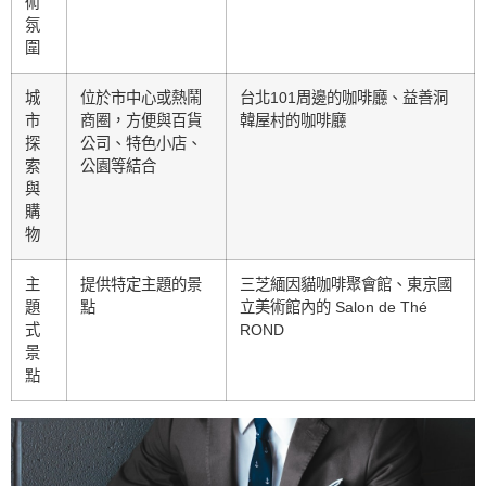
術
氛
圍
城
位於市中心或熱鬧
台北101周邊的咖啡廳、益善洞
市
商圈，方便與百貨
韓屋村的咖啡廳
探
公司、特色小店、
索
公園等結合
與
購
物
主
提供特定主題的景
三芝緬因貓咖啡聚會館、東京國
題
點
立美術館內的 Salon de Thé
式
ROND
景
點