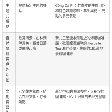
主
提供特定主題的餐
Cộng Cà Phê 共咖啡的牛肉河粉
題
點
和特色越南咖啡、羊毛與花‧ 光
式
點的多元餐點
餐
點
自
欣賞海景、山林湖
新北三芝淺水灣附近的海邊咖啡
然
畔景色，觀賞日落
廳、礁溪龍潭湖畔的 Herbelle
景
或飛機起降
Tea 湖畔茶屋、桃園的151高地
觀
景觀咖啡廳
與
戶
外
活
動
文
老宅復古氛圍、結
新北中和的嗎哪咖啡、大稻埕的
創
合在地文化、打卡
咖啡館、IG 上很紅的老地方咖啡
與
熱點
藝