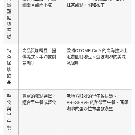
緻
細緻且甜而不膩
抹茶甜點、昭和布丁
甜
點
與
蛋
糕
特
高品質咖啡豆，提
歐頓OTOME Café 的高海拔火山
色
供義式、手沖或創
脈農園咖啡豆、登波咖啡的美味
咖
意咖啡
冰咖啡
啡
飲
品
輕
豐富的餐點選擇，
老地方咖啡的早午餐拼盤、
食
適合早午餐或輕食
PRESERVE 的酪梨早午餐、嗎哪
與
咖啡的蛋沙拉布裏歐漢堡
早
午
餐