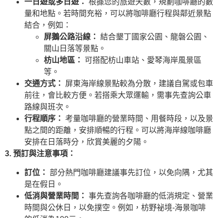
一日遊或多日遊：
根據您的旅遊天數，規劃咖啡廳的數
量和地點。若時間充裕，可以將咖啡廳行程與鄰近景點
結合，例如：
屏鵝公路沿線：
結合墾丁國家公園、龍磐公園、
關山日落等景點。
枋山地區：
可搭配枋山車站、愛琴海岸風景區
等。
交通方式：
屏東海岸線景點較為分散，建議自駕或包車
前往，會比較方便。若搭乘大眾運輸，需事先查詢公車
路線與班次。
行程順序：
考量咖啡廳的營業時間、用餐時段，以及景
點之間的距離，安排順暢的行程。可以將海岸線咖啡廳
安排在日落時分，欣賞美麗的夕陽。
3. 預訂與注意事項：
訂位：
部分熱門咖啡廳建議事先訂位，以免向隅，尤其
是在假日。
低消與營業時間：
事先查詢各咖啡廳的低消規定、營業
時間與公休日，以免撲空。例如，枋野祕境-海景咖啡