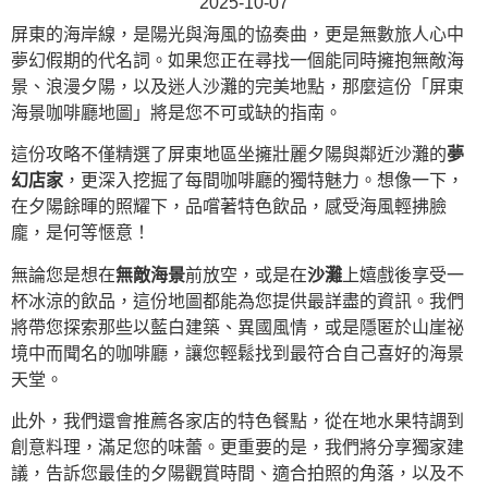
2025-10-07
屏東的海岸線，是陽光與海風的協奏曲，更是無數旅人心中
夢幻假期的代名詞。如果您正在尋找一個能同時擁抱無敵海
景、浪漫夕陽，以及迷人沙灘的完美地點，那麼這份「屏東
海景咖啡廳地圖」將是您不可或缺的指南。
這份攻略不僅精選了屏東地區坐擁壯麗夕陽與鄰近沙灘的
夢
幻店家
，更深入挖掘了每間咖啡廳的獨特魅力。想像一下，
在夕陽餘暉的照耀下，品嚐著特色飲品，感受海風輕拂臉
龐，是何等愜意！
無論您是想在
無敵海景
前放空，或是在
沙灘
上嬉戲後享受一
杯冰涼的飲品，這份地圖都能為您提供最詳盡的資訊。我們
將帶您探索那些以藍白建築、異國風情，或是隱匿於山崖祕
境中而聞名的咖啡廳，讓您輕鬆找到最符合自己喜好的海景
天堂。
此外，我們還會推薦各家店的特色餐點，從在地水果特調到
創意料理，滿足您的味蕾。更重要的是，我們將分享獨家建
議，告訴您最佳的夕陽觀賞時間、適合拍照的角落，以及不