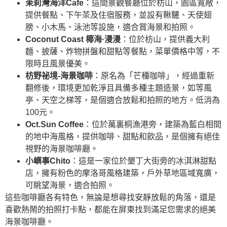
茉莉灣海洋Cafe
：這間景觀餐廳位於枋山，園區寬敞，
提供餐點、下午茶及住宿服務，並設有鞦韆、天使翅
膀、小木馬、泳池等設施，適合賞海景和拍照。
Coconut Coast 椰海·漫漫
：位於枋山，提供義大利
麵、披薩、炸物拼盤和甜點等餐點，菜單價格中等，不
限時且風景優美。
枋野祕境-海景咖啡
：原名為「芒種咖啡」，經過重新
翻修後，環境更加乾淨且具備多種主題造景，如等風
亭、天空之梯等，是個適合放鬆和拍照的地方。低消為
100元。
Oct.Sun Coffee
：位於萬裏桐漁港旁，建築為藍白相間
的地中海風格，提供咖啡、甜點和飲品，是個擁有絕佳
視野的海景咖啡廳。
小嶼事Chito
：這是一家位於墾丁大街旁的冰淇淋甜點
店，擁有粉色的摩洛哥風格建築，戶外草地區域寬廣，
可眺望海景，適合拍照。
這些咖啡廳各有特色，無論是想尋找安靜放鬆的角落，還是
喜歡熱鬧的拍照打卡點，都能在屏東找到滿足您需求的絕美
海景咖啡廳。