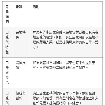
考
細項
說明
量
面
向
口
在地特
屏東有許多店家會融入在地食材或推出具有在
味
色
地風味的餐點。例如，有些店家可能以在地小
與
農的蔬果入菜，或是提供屏東特有的古早味點
特
心。
色
口
異國風
如果想嘗試不同風味，屏東也有不少提供泰
味
味
式、日式或其他異國料理的早午餐店。
與
特
色
口
傳統與
有些店家堅持傳統的古早味早餐，例如蛋餅、
味
創新
燒餅、煎包等，而有些則會在傳統基礎上加入
與
創新元素，提供獨特的口味組合。