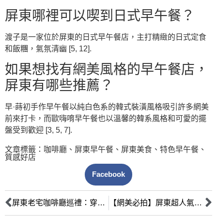
屏東哪裡可以喫到日式早午餐？
渡子是一家位於屏東的日式早午餐店，主打精緻的日式定食
和飯糰，氣氛清幽 [5, 12].
如果想找有網美風格的早午餐店，
屏東有哪些推薦？
早·蒔初手作早午餐以純白色系的韓式裝潢風格吸引許多網美
前來打卡，而歐嗨唷早午餐也以溫馨的韓系風格和可愛的擺
盤受到歡迎 [3, 5, 7].
文章標籤：
咖啡廳
、
屏東早午餐
、
屏東美食
、
特色早午餐
、
質感好店
Facebook
屏東老宅咖啡廳巡禮：穿越時光的文青必訪復古空間
【網美必拍】屏東超人氣咖啡廳地圖：每個角落都是你的專屬攝影棚！