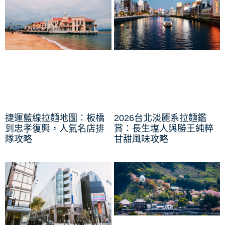
捷運藍線拉麵地圖：板橋
2026台北淡麗系拉麵鑑
到忠孝復興，人氣名店排
賞：長生塩人與勝王純粹
隊攻略
甘甜風味攻略