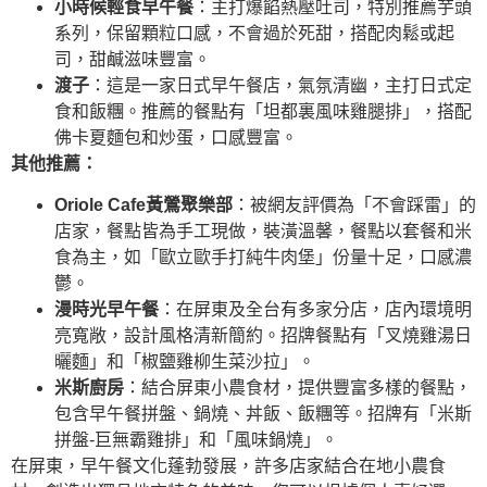
小時候輕食早午餐
：主打爆餡熱壓吐司，特別推薦芋頭
系列，保留顆粒口感，不會過於死甜，搭配肉鬆或起
司，甜鹹滋味豐富。
渡子
：這是一家日式早午餐店，氣氛清幽，主打日式定
食和飯糰。推薦的餐點有「坦都裏風味雞腿排」，搭配
佛卡夏麵包和炒蛋，口感豐富。
其他推薦：
Oriole Cafe黃鶯聚樂部
：被網友評價為「不會踩雷」的
店家，餐點皆為手工現做，裝潢溫馨，餐點以套餐和米
食為主，如「歐立歐手打純牛肉堡」份量十足，口感濃
鬱。
漫時光早午餐
：在屏東及全台有多家分店，店內環境明
亮寬敞，設計風格清新簡約。招牌餐點有「叉燒雞湯日
曬麵」和「椒鹽雞柳生菜沙拉」。
米斯廚房
：結合屏東小農食材，提供豐富多樣的餐點，
包含早午餐拼盤、鍋燒、丼飯、飯糰等。招牌有「米斯
拼盤-巨無霸雞排」和「風味鍋燒」。
在屏東，早午餐文化蓬勃發展，許多店家結合在地小農食