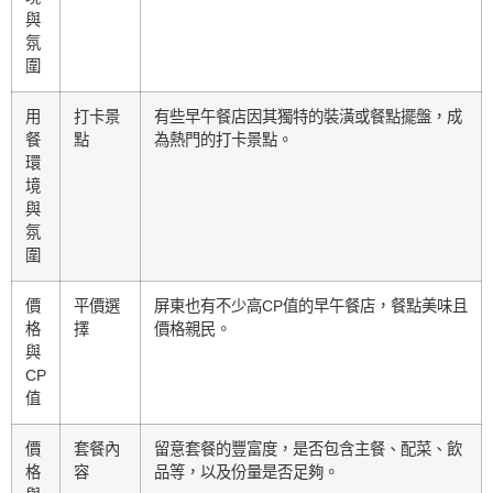
與
氛
圍
用
打卡景
有些早午餐店因其獨特的裝潢或餐點擺盤，成
餐
點
為熱門的打卡景點。
環
境
與
氛
圍
價
平價選
屏東也有不少高CP值的早午餐店，餐點美味且
格
擇
價格親民。
與
CP
值
價
套餐內
留意套餐的豐富度，是否包含主餐、配菜、飲
格
容
品等，以及份量是否足夠。