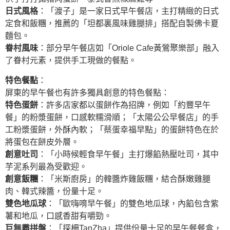
日式風格
：「渡子」是一家日式早午餐店，主打精緻的日式
定食和飯糰，推薦的「坦都裏風味雞腿排」搭配自製佛卡夏
麵包。
眷村風味
：部分早午餐店如「Oriole Cafe黃鶯聚樂部」融入
了眷村元素，提供手工現做的餐點。
特色餐點
：
屏東的早午餐也有許多獨具創意的特色餐點：
特色蛋餅
：許多店家都以蛋餅作為招牌，例如「約豐早午
餐」的粉漿蛋餅，口感軟糯滑順；「太陽公公早餐店」的手
工粉漿蛋餅，外酥內軟；「蔡蛋幸福早點」的蛋餅特色在於
將蛋包在餅皮外層。
創意吐司
：「小時候輕食早午餐」主打爆餡熱壓吐司，其中
芋泥系列最為受歡迎。
創意飯糰
：「米斯廚房」的韓醬炸雞飯糰，結合酥嫩雞腿
肉、韓式辣醬，份量十足。
雙色地瓜球
：「歐嗨唷早午餐」的雙色地瓜球，內餡包含紫
薯和地瓜，口感香甜有嚼勁。
巨無霸拼盤
：「探柵TanZha」提供份量十足的早午餐餐盒，