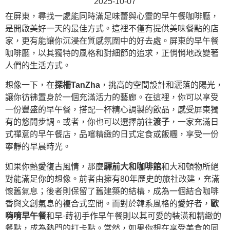
2025-10-07
在屏東，尋找一處能同時滿足味蕾與心靈的早午餐咖啡廳，
是開啟美好一天的最佳方式。這裡不僅有提供美味餐點的店
家，更有能讓你沉浸在質感氛圍中的好去處。屏東的早午餐
咖啡廳，以其獨特的風格和對細節的追求，正悄悄地改變著
人們的生活方式。
想像一下，在
探柵TanZha
，挑高的空間設計和灑落的陽光，
讓你彷彿置身於一個充滿活力的藝廊。在這裡，你可以享受
一份豐盛的早午餐，搭配一杯精心調製的飲品，感受屏東獨
有的悠閒步調。或者，你也可以選擇前往
渡子
，一家充滿日
式禪意的早午餐店，品嚐精緻的日式定食或飯糰，享受一份
寧靜的早晨時光。
如果你熱愛復古風情，那麼
驛前大和咖啡館
和大和頓物所絕
對能滿足你的想像。前者由擁有80年歷史的旅社改建，充滿
懷舊氣息；後者則保留了舊建築的結構，成為一個結合咖啡
香與文創氣息的複合式空間。而對於韓系風格的愛好者，
歐
嗨唷早午餐
和早·蒔初手作早午餐則以其可愛的裝潢和精緻的
餐點，成為熱門的打卡點。當然，如果你想在享受美食的同