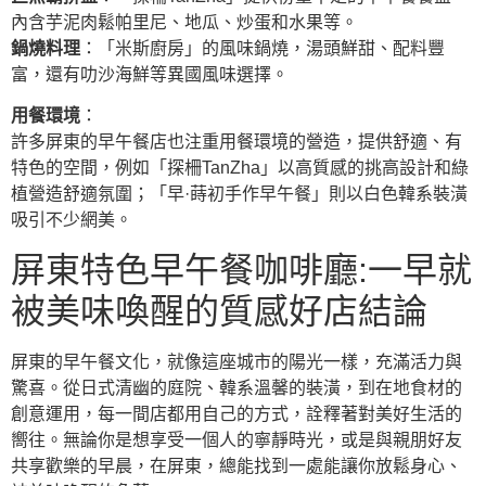
內含芋泥肉鬆帕里尼、地瓜、炒蛋和水果等。
鍋燒料理
：「米斯廚房」的風味鍋燒，湯頭鮮甜、配料豐
富，還有叻沙海鮮等異國風味選擇。
用餐環境
：
許多屏東的早午餐店也注重用餐環境的營造，提供舒適、有
特色的空間，例如「探柵TanZha」以高質感的挑高設計和綠
植營造舒適氛圍；「早·蒔初手作早午餐」則以白色韓系裝潢
吸引不少網美。
屏東特色早午餐咖啡廳:一早就
被美味喚醒的質感好店結論
屏東的早午餐文化，就像這座城市的陽光一樣，充滿活力與
驚喜。從日式清幽的庭院、韓系溫馨的裝潢，到在地食材的
創意運用，每一間店都用自己的方式，詮釋著對美好生活的
嚮往。無論你是想享受一個人的寧靜時光，或是與親朋好友
共享歡樂的早晨，在屏東，總能找到一處能讓你放鬆身心、