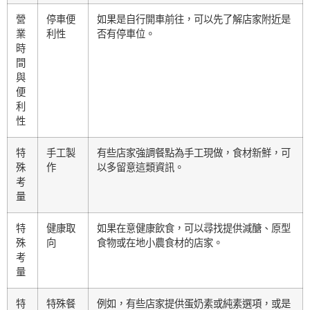
營
停車便
如果是自行開車前往，可以先了解店家附近是
業
利性
否有停車位。
時
間
與
便
利
性
特
手工製
有些店家強調餐點為手工現做，食材新鮮，可
殊
作
以多留意這類資訊。
考
量
特
健康取
如果在意健康飲食，可以尋找提供減醣、原型
殊
向
食物或在地小農食材的店家。
考
量
特
特殊餐
例如，有些店家提供蛋奶素或純素選項，或是