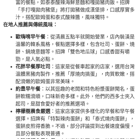
富的餐點，如泰泰酸辣海鮮意麵和嘎拋豬肉飯。招牌
「手打嘎拋肉豬堡」將打拋豬做成漢堡排，口感厚實多
汁，搭配歐姆蛋和泰式酸辣醬，風味獨特。
在地人推薦與傳統風味：
歐嗨唷早午餐
：從清晨五點半就開始營業，店內裝潢是
溫馨的韓系風格，餐點選擇多樣，包含吐司、蛋餅、燒
餅、鍋燒意麵等。招牌「雙色地瓜球」口感香甜有嚼
勁，是人氣必點。
花胖早餐厚吐司
：這家是從餐車起家的店家，選用台灣
溫體黑豬肉製作，推薦「厚燒肉搞蛋」，肉質軟嫩，搭
配滑嫩的歐姆蛋非常美味。
約豊早午餐
：以其逗趣的老闆和特色粉漿蛋餅聞名，蛋
餅軟糯滑順，口味新奇多樣。此外，他們的西多士夾入
起司，是甜食愛好者的推薦選項。
檸檬樹晨食嚴選
：這家店家提供多樣化的早餐和早午餐
選擇。招牌有「特製辣肉蛋餅」和「泰式燒肉蛋餅」，
蛋餅皮煎得香脆。不過，部分評論提到出餐速度偏慢，
且部分餐點表現普通。