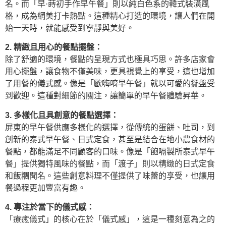
名。而「早·蒔初手作早午餐」則以純白色系的韓式裝潢風
格，成為網美打卡熱點。這種精心打造的環境，讓人們在開
始一天時，就能感受到寧靜與美好。
2. 精緻且用心的餐點擺盤：
除了舒適的環境，餐點的呈現方式也極具巧思。許多店家會
用心擺盤，讓食物不僅美味，更具視覺上的享受，這也增加
了用餐的儀式感。像是「歐嗨唷早午餐」就以可愛的擺盤受
到歡迎。這種對細節的關注，讓簡單的早午餐體驗昇華。
3. 多樣化且具創意的餐點選擇：
屏東的早午餐供應多樣化的選擇，從傳統的蛋餅、吐司，到
創新的泰式早午餐、日式定食，甚至是結合在地小農食材的
餐點，都能滿足不同顧客的口味。像是「飽嗝製所泰式早午
餐」提供獨特風味的餐點，而「渡子」則以精緻的日式定食
和飯糰聞名。這些創意料理不僅提供了味蕾的享受，也讓用
餐過程更加豐富有趣。
4. 專注於當下的儀式感：
「療癒儀式」的核心在於「儀式感」，這是一種刻意為之的