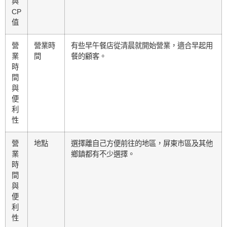
與
CP
值
營
營業時
有些早午餐店從清晨就開始營業，適合早起用
業
間
餐的顧客。
時
間
與
便
利
性
營
地點
選擇離自己方便前往的地區，屏東市區及其他
業
鄉鎮都有不少選擇。
時
間
與
便
利
性