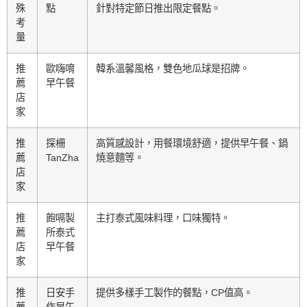
殊
點
針對特定節日推出限定餐點。
考
量
推
歐嗨唷
韓系溫馨風格，雙色地瓜球是招牌。
薦
早午餐
店
家
推
探柵
高質感設計，用餐環境舒適，提供早午餐、鍋
薦
TanZha
燒意麵等。
店
家
推
飽嗝製
主打泰式風味料理，口味獨特。
薦
所泰式
店
早午餐
家
推
日安手
提供多樣手工製作的餐點，CP值高。
薦
作早午