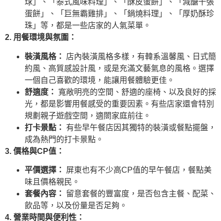
球」、「泰式風味料理」、「酥皮蛋餅」、「減醣千張
蛋餅」、「巨無霸雞排」、「鍋燒料理」、「厚奶酥珍
珠」等，都是一些店家的人氣菜單。
2. 用餐環境與氛圍：
裝潢風格：
店內裝潢風格多樣，有韓系溫馨風、日式簡
約風、高質感設計風，或是充滿文藝氣息的風格。選擇
一個自己喜歡的環境，能讓用餐體驗更佳。
舒適度：
寬敞明亮的空間、舒適的座椅、以及良好的採
光，都是影響用餐感受的重要因素。有些店家還會特別
規劃親子遊戲空間，適閤家庭前往。
打卡景點：
有些早午餐店因其獨特的裝潢或餐點擺盤，
成為熱門的打卡景點。
3. 價格與CP值：
平價選擇：
屏東也有不少高CP值的早午餐店，餐點美
味且價格親民。
套餐內容：
留意套餐的豐富度，是否包含主餐、配菜、
飲品等，以及份量是否足夠。
4. 營業時間與便利性：