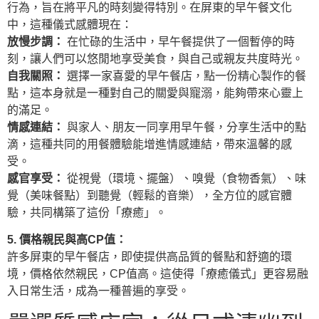
行為，旨在將平凡的時刻變得特別。在屏東的早午餐文化
中，這種儀式感體現在：
放慢步調：
在忙碌的生活中，早午餐提供了一個暫停的時
刻，讓人們可以悠閒地享受美食，與自己或親友共度時光。
自我關照：
選擇一家喜愛的早午餐店，點一份精心製作的餐
點，這本身就是一種對自己的關愛與寵溺，能夠帶來心靈上
的滿足。
情感連結：
與家人、朋友一同享用早午餐，分享生活中的點
滴，這種共同的用餐體驗能增進情感連結，帶來溫馨的感
受。
感官享受：
從視覺（環境、擺盤）、嗅覺（食物香氣）、味
覺（美味餐點）到聽覺（輕鬆的音樂），全方位的感官體
驗，共同構築了這份「療癒」。
5. 價格親民與高CP值：
許多屏東的早午餐店，即使提供高品質的餐點和舒適的環
境，價格依然親民，CP值高。這使得「療癒儀式」更容易融
入日常生活，成為一種普遍的享受。