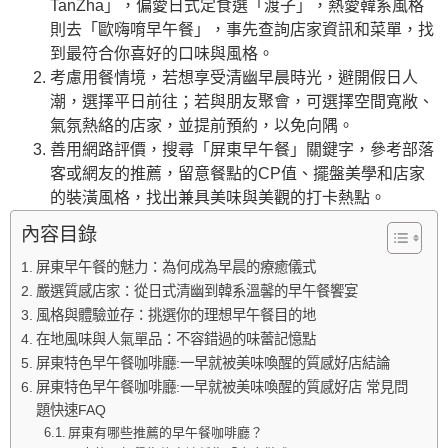
TanZha」，偏愛日式定食選「渡子」，熱愛韓系風格
則去「歐嗨唷早午餐」，事先查詢店家資訊和菜單，找
到最符合你喜好的口味與風格。
考慮用餐情境，若想享受清幽早晨時光，避開假日人
潮，選擇平日前往；若與朋友聚會，可選擇空間寬敞、
氣氛熱絡的店家，並提前預約，以免向隅。
善用網路評價，搜尋「屏東早午餐」關鍵字，參考部落
客或網友的推薦，留意餐點的CP值、擺盤美學和店家
的裝潢風格，找出兼具美味與美觀的打卡熱點。
內容目錄
屏東早午餐的魅力：為何成為早晨的療癒儀式
嚴選質感店家：從日式清幽到韓系溫馨的早午餐饗宴
風格與體驗並存：挑選你的理想早午餐目的地
在地風味與人氣單品：不容錯過的味蕾記憶點
屏東特色早午餐咖啡廳:一早就被美味喚醒的質感好店結論
屏東特色早午餐咖啡廳:一早就被美味喚醒的質感好店 常見問
題快速FAQ
屏東有哪些推薦的早午餐咖啡廳？