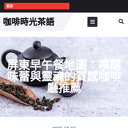
最新
咖啡時光茶語
屏東早午餐地圖：喚醒
味蕾與靈魂的質感咖啡
廳推薦