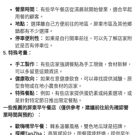
營業時間：
有些早午餐店從清晨就開始營業，適合早起
用餐的顧客。
地點：
選擇離自己方便前往的地區，屏東市區及其他鄉
鎮都有不少選擇。
停車便利性：
如果是自行開車前往，可以先了解店家附
近是否有停車位。
5. 特殊考量：
手工製作：
有些店家強調餐點為手工現做，食材新鮮，
可以多留意這類資訊。
健康取向：
如果在意健康飲食，可以尋找提供減醣、原
型食物或在地小農食材的店家。
特殊餐點：
例如，有些店家提供蛋奶素或純素選項，或
是針對特定節日推出限定餐點。
一些推薦的屏東早午餐店（僅供參考，建議前往前先確認營
業時間與預約）：
歐嗨唷早午餐：
韓系溫馨風格，雙色地瓜球是招牌。
探柵TanZha：
高質感設計，用餐環境舒適，提供早午