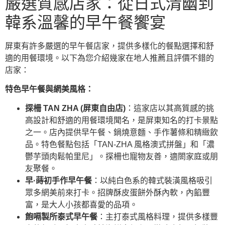
嚴選質感店家：從日式清幽到
韓系溫馨的早午餐饗宴
屏東有許多嚴選的早午餐店家，提供多樣化的餐點選擇和舒
適的用餐環境。以下為您介紹幾家在地人推薦且評價不錯的
店家：
特色早午餐與網美風格：
探柵 TAN ZHA (屏東自由店)
：這家店以其高質感的挑
高設計和舒適的用餐環境聞名，是屏東知名的打卡景點
之一。店內提供早午餐、鍋燒意麵、手作薯條和精緻飲
品。特色餐點包括「TAN-ZHA 風格澳式拼盤」和「濃
鬱芋頭肉鬆帕里尼」。探柵也寵物友善，適閤家庭或朋
友聚餐。
早·蒔初手作早午餐
：以純白色系的韓式裝潢風格吸引
眾多網美前來打卡。招牌酥皮蛋餅外酥內軟，內餡豐
富，是大人小孩都喜愛的品項。
飽嗝製所泰式早午餐
：主打泰式風格料理，提供多樣豐