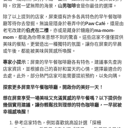
時，欣賞一望無際的海景，
山男咖啡
會是你最佳的選擇。
除了以上提到的店家，屏東還有許多各具特色的早午餐咖啡
廳等待你去發掘。無論是隱身於巷弄中的
Paw Café
，還是由
老宅改建的
伯虎在二樓
，亦或是藏身於糖廠的
ma-mom-
mom
，都能為你帶來意想不到的驚喜。這些店家不僅僅提供
美味的餐點，更營造出一種獨特的氛圍，讓你在屏東的早晨
或午後，都能被美味與質感所喚醒。
專家小提示：
屏東的早午餐咖啡廳各有特色，建議事先查詢
店家資訊，並根據自己的喜好和當天的心情，選擇最適合的
去處。此外，部分熱門店家可能需要提前預約，以免向隅。
探索更多屏東早午餐咖啡廳，開啟你的美好一天！
想在屏東享受一場美味又充滿質感的早午餐嗎？以下提供你
幾個實用建議，讓你輕鬆找到理想的特色咖啡廳，一早就被
幸福感喚醒！
參考店家特色，例如喜歡挑高設計選「探柵