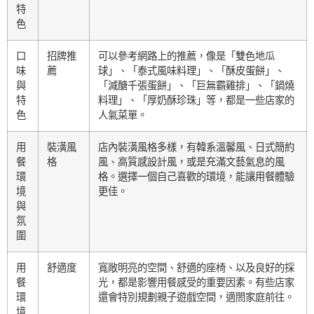
特
色
口
招牌推
可以參考網路上的推薦，像是「雙色地瓜
味
薦
球」、「泰式風味料理」、「酥皮蛋餅」、
與
「減醣千張蛋餅」、「巨無霸雞排」、「鍋燒
特
料理」、「厚奶酥珍珠」等，都是一些店家的
色
人氣菜單。
用
裝潢風
店內裝潢風格多樣，有韓系溫馨風、日式簡約
餐
格
風、高質感設計風，或是充滿文藝氣息的風
環
格。選擇一個自己喜歡的環境，能讓用餐體驗
境
更佳。
與
氛
圍
用
舒適度
寬敞明亮的空間、舒適的座椅、以及良好的採
餐
光，都是影響用餐感受的重要因素。有些店家
環
還會特別規劃親子遊戲空間，適閤家庭前往。
境