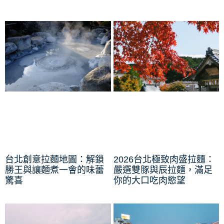
台北創意拉麵地圖：解鎖
2026台北極致肉盛拉麵：
勝王與讓麵煮一會的味蕾
嚴選雙豚與辰拉麵，滿足
驚喜
你的大口吃肉慾望