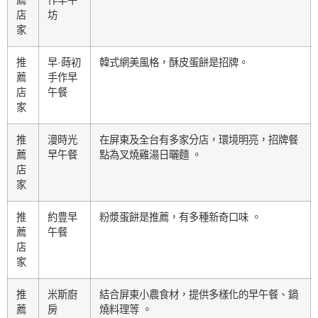
店
坊
家
推
早·蒔初
韓式網美風格，酥皮蛋餅是招牌。
薦
手作早
店
午餐
家
推
漫時光
在屏東及全台有多家分店，環境明亮，招牌餐
薦
早午餐
點為叉燒雞湯日曬麵 。
店
家
推
約豊早
粉漿蛋餅是推薦，有多種新奇口味 。
薦
午餐
店
家
推
米斯廚
結合屏東小農食材，提供多樣化的早午餐、鍋
薦
房
燒料理等 。