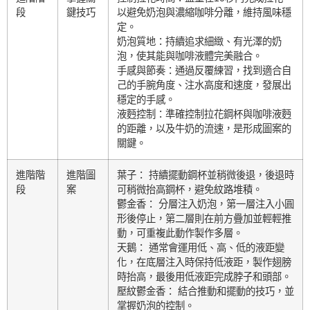
段
鍵技巧
以避免奶泡與濃縮咖啡分離，維持風味穩
定。
奶泡質地：持續追求細緻、有光澤的奶
泡，使其能與咖啡液體完美融合。
手感與節奏：通過反覆練習，找到適合自
己的手腕角度、注水高度和速度，發展出
穩定的手感。
液麪控制：準確控制拉花鋼杯與咖啡液麪
的距離，以及牛奶的流速，是形成圖案的
關鍵。
進階階
進階圖
葉子： 持續擺動鋼杯並稍微後退，後退時
段
案
可稍微抬高鋼杯，避免紋路堆積。
鬱金香： 分層注入奶泡，第一層注入小圓
形後停止，第二層則在前方疊加並輕輕推
動，可重複此動作製作多層。
天鵝： 通常會運用低、高、低的液距變
化，在底層注入時保持低液距，製作翅膀
時抬高，最後用低液距完成脖子和頭部。
壓紋鬱金香： 結合推動和擺動的技巧，並
掌握奶泡的控制。