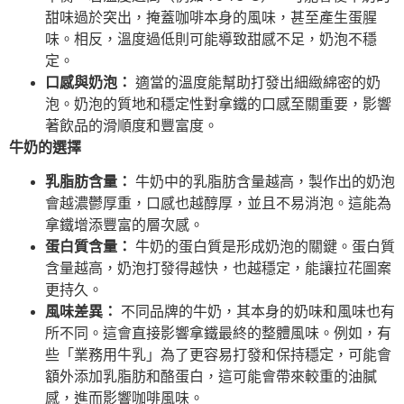
甜味過於突出，掩蓋咖啡本身的風味，甚至產生蛋腥
味。相反，溫度過低則可能導致甜感不足，奶泡不穩
定。
口感與奶泡：
適當的溫度能幫助打發出細緻綿密的奶
泡。奶泡的質地和穩定性對拿鐵的口感至關重要，影響
著飲品的滑順度和豐富度。
牛奶的選擇
乳脂肪含量：
牛奶中的乳脂肪含量越高，製作出的奶泡
會越濃鬱厚重，口感也越醇厚，並且不易消泡。這能為
拿鐵增添豐富的層次感。
蛋白質含量：
牛奶的蛋白質是形成奶泡的關鍵。蛋白質
含量越高，奶泡打發得越快，也越穩定，能讓拉花圖案
更持久。
風味差異：
不同品牌的牛奶，其本身的奶味和風味也有
所不同。這會直接影響拿鐵最終的整體風味。例如，有
些「業務用牛乳」為了更容易打發和保持穩定，可能會
額外添加乳脂肪和酪蛋白，這可能會帶來較重的油膩
感，進而影響咖啡風味。