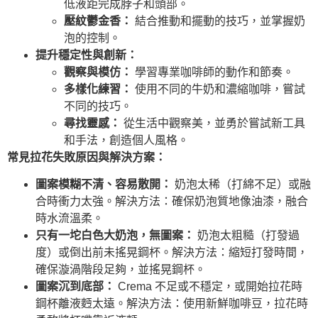
低液距完成脖子和頭部。
壓紋鬱金香：
結合推動和擺動的技巧，並掌握奶
泡的控制。
提升穩定性與創新：
觀察與模仿：
學習專業咖啡師的動作和節奏。
多樣化練習：
使用不同的牛奶和濃縮咖啡，嘗試
不同的技巧。
尋找靈感：
從生活中觀察美，並勇於嘗試新工具
和手法，創造個人風格。
常見拉花失敗原因與解決方案：
圖案模糊不清、容易散開：
奶泡太稀（打綿不足）或融
合時衝力太強。解決方法：確保奶泡質地像油漆，融合
時水流溫柔。
只有一坨白色大奶泡，無圖案：
奶泡太粗糙（打發過
度）或倒出前未搖晃鋼杯。解決方法：縮短打發時間，
確保漩渦階段足夠，並搖晃鋼杯。
圖案沉到底部：
Crema 不足或不穩定，或開始拉花時
鋼杯離液麪太遠。解決方法：使用新鮮咖啡豆，拉花時