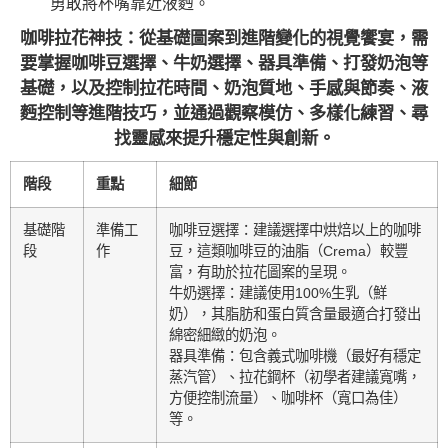
勇敢將杯嘴靠近液麪。
咖啡拉花神技：從基礎圖案到進階變化的視覺饗宴，需
要掌握咖啡豆選擇、牛奶選擇、器具準備、打發奶泡等
基礎，以及控制拉花時間、奶泡質地、手感與節奏、液
麪控制等進階技巧，並通過觀察模仿、多樣化練習、尋
找靈感來提升穩定性與創新。
階段
重點
細節
基礎階
準備工
咖啡豆選擇：建議選擇中烘焙以上的咖啡
段
作
豆，這類咖啡豆的油脂（Crema）較豐
富，有助於拉花圖案的呈現。
牛奶選擇：建議使用100%生乳（鮮
奶），其脂肪和蛋白質含量最適合打發出
綿密細緻的奶泡。
器具準備：包含義式咖啡機（最好有穩定
蒸汽管）、拉花鋼杯（初學者建議寬嘴，
方便控制流量）、咖啡杯（寬口為佳）
等。