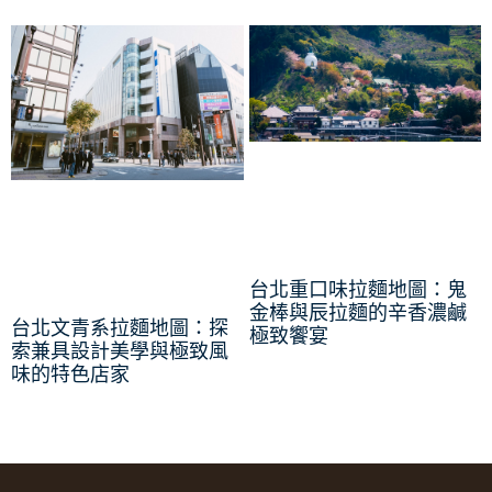
台北重口味拉麵地圖：鬼
金棒與辰拉麵的辛香濃鹹
台北文青系拉麵地圖：探
極致饗宴
索兼具設計美學與極致風
味的特色店家