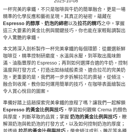
2025-10-08
一杯完美的拿鐵，不只是咖啡與牛奶的簡單融合，更是一場
精準的化學反應和藝術呈現。其真正的祕密，蘊藏在
Espresso 的醇厚
、
奶泡的綿密
以及
拉花的精巧
之中。掌握
這三大要素的黃金比例與關鍵技巧，你也能在家輕鬆調製出
令人驚艷的拿鐵。
本文將深入剖析製作一杯完美拿鐵的每個環節：從嚴選新鮮
咖啡豆，精準控制研磨度、水溫與水壓，到萃取出風味飽
滿、油脂豐厚的 Espresso；再到如何選擇合適的牛奶，控制
溫度與打發方式，打造出如絲絨般柔滑、適合拉花的完美奶
泡。更重要的是，我們將一步步拆解拉花的奧祕，從傾注、
融合到收尾，教你如何運用簡單的技巧，在咖啡表面繪製出
令人賞心悅目的圖案。
準備好踏上這趟探索完美拿鐵的旅程了嗎？讓我們一起解鎖
Espresso 的黃金比例與技巧
，學習如何觀察 Crema 的顏色
與厚度，判斷萃取的品質；掌握
奶泡的黃金比例與技巧
，瞭
解濕奶泡與乾奶泡的打發方式，以及如何控制奶泡的厚度；
並透過
拉花的黃金比例與技巧
，學會傾注成形、雕花等多種