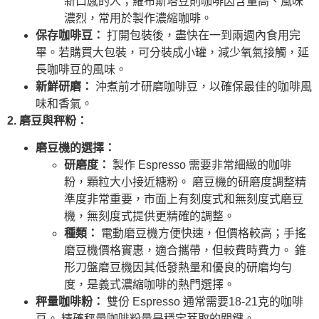
新口感的人；羅布斯塔豆則咖啡因含量高、風味
濃烈，常用於製作濃縮咖啡。
保存咖啡豆：
打開包裝後，盡快在一到兩週內食用完
畢。若購買大包裝，可分裝成小罐，減少氧氣接觸，延
長咖啡豆的風味。
新鮮研磨：
沖煮前才研磨咖啡豆，以確保最佳的咖啡風
味和香氣。
2. 磨豆與秤粉：
磨豆機的選擇：
研磨度：
製作 Espresso 需要非常細緻的咖啡
粉，顆粒大小接近糖粉。 磨豆機的研磨度調整精
準度非常重要，市面上有刻度式和無刻度式磨豆
機，無刻度式提供更精確的調整。
種類：
電動磨豆機方便快速，但價格較高；手搖
磨豆機價格實惠，適合攜帶，但較費時費力。 錐
形刀盤磨豆機因其低發熱量和優良的研磨均勻
度，是義式濃縮咖啡的熱門選擇。
秤量咖啡粉：
雙份 Espresso 通常需要18-21克的咖啡
豆。 精確秤量咖啡粉量是穩定萃取的關鍵。