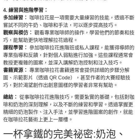
4. 練習與進階學習：
多加練習：
咖啡拉花是一項需要大量練習的技能，透過不斷
嘗試不同的牛奶、咖啡和手法，可以逐步提高技巧。
觀察與模仿：
觀看專業咖啡師的操作，學習他們的節奏和技
巧，能幫助更快地理解拉花過程。
課程學習：
參加咖啡拉花進階班或私人課程，能獲得導師的
專業指導和反饋，針對個人弱點進行加強。這些課程通常會
教授更複雜的圖案，並深入講解奶泡控制和注入技巧。
書籍資源：
專業咖啡拉花書籍通常會提供詳細的步驟分解
圖、示範影片（透過 QR Code），甚至作者的大賽經驗技
巧，對於渴望創作出創意圖樣的學習者非常有幫助。
總結：
從事咖啡拉花進階技巧，需要紮實的基礎，包括對咖
啡和奶泡的深刻理解，以及不斷的練習和學習。透過掌握更
精細的奶泡製作、注入手法，並學習進階圖案的創作，就能
在咖啡拉花藝術上更上一層樓。
一杯拿鐵的完美祕密:奶泡、