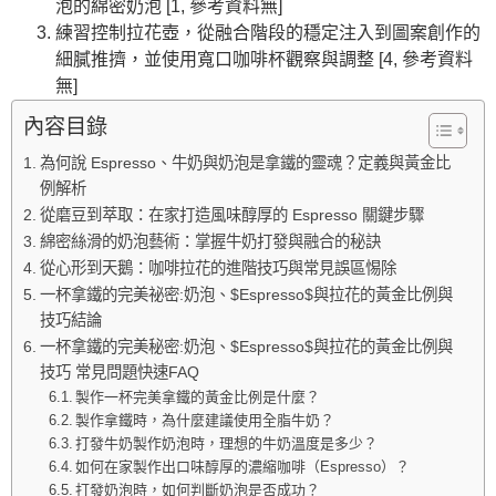
泡的綿密奶泡 [1, 參考資料無]
練習控制拉花壺，從融合階段的穩定注入到圖案創作的
細膩推擠，並使用寬口咖啡杯觀察與調整 [4, 參考資料
無]
內容目錄
為何說 Espresso、牛奶與奶泡是拿鐵的靈魂？定義與黃金比
例解析
從磨豆到萃取：在家打造風味醇厚的 Espresso 關鍵步驟
綿密絲滑的奶泡藝術：掌握牛奶打發與融合的秘訣
從心形到天鵝：咖啡拉花的進階技巧與常見誤區惕除
一杯拿鐵的完美祕密:奶泡、$Espresso$與拉花的黃金比例與
技巧結論
一杯拿鐵的完美秘密:奶泡、$Espresso$與拉花的黃金比例與
技巧 常見問題快速FAQ
製作一杯完美拿鐵的黃金比例是什麼？
製作拿鐵時，為什麼建議使用全脂牛奶？
打發牛奶製作奶泡時，理想的牛奶溫度是多少？
如何在家製作出口味醇厚的濃縮咖啡（Espresso）？
打發奶泡時，如何判斷奶泡是否成功？