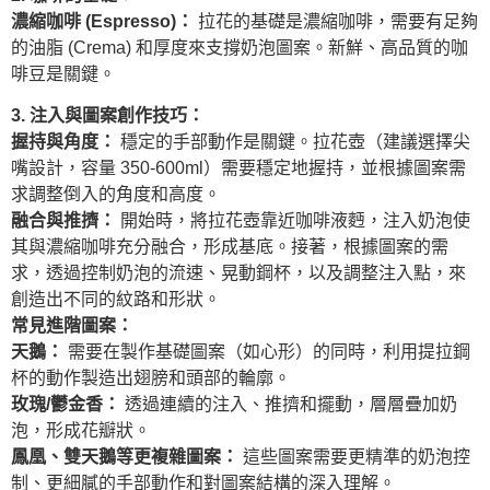
濃縮咖啡 (Espresso)：
拉花的基礎是濃縮咖啡，需要有足夠
的油脂 (Crema) 和厚度來支撐奶泡圖案。新鮮、高品質的咖
啡豆是關鍵。
3. 注入與圖案創作技巧：
握持與角度：
穩定的手部動作是關鍵。拉花壺（建議選擇尖
嘴設計，容量 350-600ml）需要穩定地握持，並根據圖案需
求調整倒入的角度和高度。
融合與推擠：
開始時，將拉花壺靠近咖啡液麪，注入奶泡使
其與濃縮咖啡充分融合，形成基底。接著，根據圖案的需
求，透過控制奶泡的流速、晃動鋼杯，以及調整注入點，來
創造出不同的紋路和形狀。
常見進階圖案：
天鵝：
需要在製作基礎圖案（如心形）的同時，利用提拉鋼
杯的動作製造出翅膀和頭部的輪廓。
玫瑰/鬱金香：
透過連續的注入、推擠和擺動，層層疊加奶
泡，形成花瓣狀。
鳳凰、雙天鵝等更複雜圖案：
這些圖案需要更精準的奶泡控
制、更細膩的手部動作和對圖案結構的深入理解。