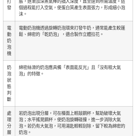
打
脹，逐漸加深蒸氣棒的插入深度，直至達到所需溫度。這
發
個過程能打入空氣，使蛋白質產生表面張力，形成細小泡
沫。
電
電動奶泡機透過旋轉奶泡環來打發牛奶，通常能產生較蓬
動
鬆、綿密的「乾奶泡」，適合製作立體拉花。
奶
泡
機
奶
綿密絲滑的奶泡應具備「表面能反光」且「沒有粗大氣
泡
泡」的特徵。
狀
態
判
斷
處
若奶泡出現分層，可在檯面上輕敲鋼杯，幫助破壞大氣
理
泡；水平搖晃鋼杯，使奶泡旋轉碰撞，進一步消除大氣
分
泡。若仍有大氣泡，可用湯匙輕輕刮除，留下較為綿密的
層
奶泡。