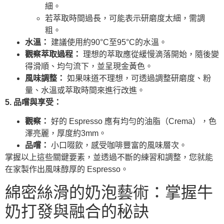
細。
若萃取時間過長，可能表示研磨度太細，需調
粗。
水溫：
建議使用約90°C至95°C的水溫。
觀察萃取過程：
理想的萃取應從緩慢滴落開始，隨後變
得滑順、均勻流下，並呈現金黃色。
風味調整：
如果味道不理想，可透過調整研磨度、粉
量、水溫或萃取時間來進行改進。
5. 品嚐與享受：
觀察：
好的 Espresso 應有均勻的油脂（Crema），色
澤亮麗，厚度約3mm。
品嚐：
小口啜飲，感受咖啡豐富的風味層次。
掌握以上這些關鍵要素，並透過不斷的練習和調整，您就能
在家製作出風味醇厚的 Espresso。
綿密絲滑的奶泡藝術：掌握牛
奶打發與融合的秘訣