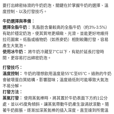
要打出綿密絲滑的牛奶奶泡，關鍵在於掌握牛奶的選擇、溫
度控制、以及打發技巧。
牛奶選擇與準備：
選擇全脂牛奶：
乳脂肪含量較高的全脂牛奶（約3%-3.5%）
有助於穩定奶泡，使其質地更細緻、光滑，並能更好地維持
拉花圖案。低脂或植物奶（如燕麥奶）相對較難打發，容易
產生大氣泡。
使用冰牛奶：
將牛奶冷藏至7°C以下，有助於延長打發時
間，更容易打出綿密奶泡。
打發技巧：
溫度控制：
牛奶的理想飲用溫度是55°C至65°C。過熱的牛奶
會破壞蛋白質結構，影響甜味；溫度過低則可能導致大氣泡
不易分解。
打發方法：
蒸氣打發：
使用蒸氣棒時，將其置於牛奶表面下方約1公分
處，並以45度角傾斜，讓蒸氣帶動牛奶產生漩渦狀滾動。隨
著牛奶膨脹，逐漸加深蒸氣棒的插入深度，直至達到所需溫