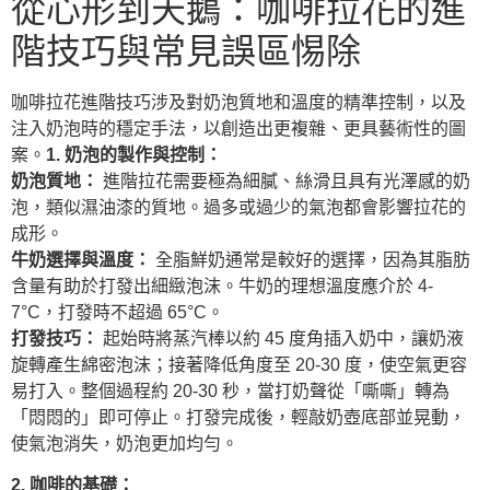
從心形到天鵝：咖啡拉花的進
階技巧與常見誤區惕除
咖啡拉花進階技巧涉及對奶泡質地和溫度的精準控制，以及
注入奶泡時的穩定手法，以創造出更複雜、更具藝術性的圖
案。
1. 奶泡的製作與控制：
奶泡質地：
進階拉花需要極為細膩、絲滑且具有光澤感的奶
泡，類似濕油漆的質地。過多或過少的氣泡都會影響拉花的
成形。
牛奶選擇與溫度：
全脂鮮奶通常是較好的選擇，因為其脂肪
含量有助於打發出細緻泡沫。牛奶的理想溫度應介於 4-
7°C，打發時不超過 65°C。
打發技巧：
起始時將蒸汽棒以約 45 度角插入奶中，讓奶液
旋轉產生綿密泡沫；接著降低角度至 20-30 度，使空氣更容
易打入。整個過程約 20-30 秒，當打奶聲從「嘶嘶」轉為
「悶悶的」即可停止。打發完成後，輕敲奶壺底部並晃動，
使氣泡消失，奶泡更加均勻。
2. 咖啡的基礎：