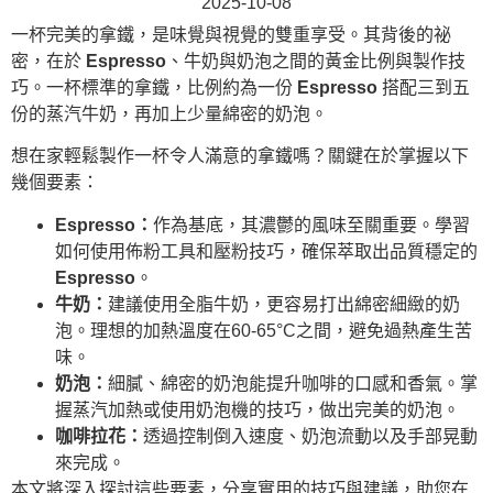
2025-10-08
一杯完美的拿鐵，是味覺與視覺的雙重享受。其背後的祕
密，在於
Espresso
、牛奶與奶泡之間的黃金比例與製作技
巧。一杯標準的拿鐵，比例約為一份
Espresso
搭配三到五
份的蒸汽牛奶，再加上少量綿密的奶泡。
想在家輕鬆製作一杯令人滿意的拿鐵嗎？關鍵在於掌握以下
幾個要素：
Espresso：
作為基底，其濃鬱的風味至關重要。學習
如何使用佈粉工具和壓粉技巧，確保萃取出品質穩定的
Espresso
。
牛奶：
建議使用全脂牛奶，更容易打出綿密細緻的奶
泡。理想的加熱溫度在60-65°C之間，避免過熱產生苦
味。
奶泡：
細膩、綿密的奶泡能提升咖啡的口感和香氣。掌
握蒸汽加熱或使用奶泡機的技巧，做出完美的奶泡。
咖啡拉花：
透過控制倒入速度、奶泡流動以及手部晃動
來完成。
本文將深入探討這些要素，分享實用的技巧與建議，助您在