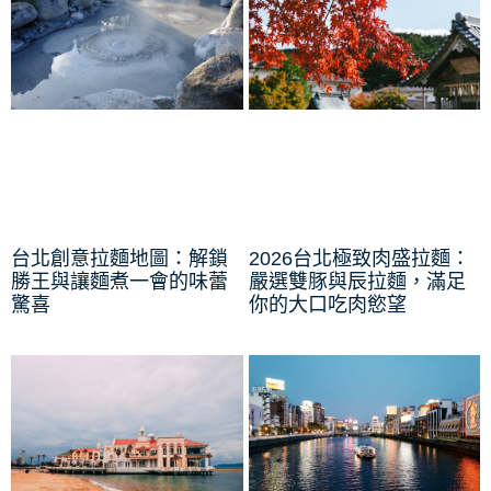
台北創意拉麵地圖：解鎖
2026台北極致肉盛拉麵：
勝王與讓麵煮一會的味蕾
嚴選雙豚與辰拉麵，滿足
驚喜
你的大口吃肉慾望