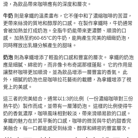
滑，為飲品帶來咖啡應有的深度和層次。
牛奶
則是拿鐵的溫柔畫布，它不僅中和了濃縮咖啡的苦澀，
更帶來絲滑的質地和醇厚的口感。 在製作拿鐵時，牛奶通常
會被加熱並打成奶泡。全脂牛奶能帶來更濃鬱、順滑的口
感。 加熱至約60-65°C的牛奶，能夠產生完美的細緻奶泡，
同時釋放出乳糖分解產生的甜味。
奶泡
則為拿鐵增添了輕盈的口感和豐富的層次。 拿鐵的奶泡
應是細膩、綿密的，而非像卡布奇諾那樣蓬鬆。 它的作用是
讓整杯咖啡更加順滑，並為飲品增添一層豐富的香氣。 此
外，細膩的奶泡也是咖啡拉花藝術的載體，為拿鐵增添了視
覺上的美感。
這三者的完美結合，通常以1:3的比例（一份濃縮咖啡對三份
熱牛奶）製作而成，並帶有一層薄奶泡。 這樣的比例使得牛
奶的香氣濃厚，咖啡風味相對較淡，帶來滑順易飲的口感。
拿鐵的魅力在於其平衡的口感，咖啡的微苦與牛奶的甜香完
美融合，每一口都能感受到絲滑、醇厚和綿密的豐富層次。