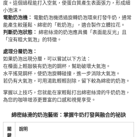
度。這個過程能打入空氣，使蛋白質產生表面張力，形成細
小泡沫。
電動奶泡機：
電動奶泡機透過旋轉奶泡環來打發牛奶，通常
能產生較蓬鬆、綿密的「乾奶泡」，適合製作立體拉花。
判斷奶泡狀態：
綿密絲滑的奶泡應具備「表面能反光」且
「沒有粗大氣泡」的特徵。
處理分層奶泡：
如果奶泡出現分層，可以嘗試以下方法：
在檯面上輕敲裝有奶泡的鋼杯，幫助破壞大氣泡。
水平搖晃鋼杯，使奶泡旋轉碰撞，進一步消除大氣泡。
若仍有大氣泡，可用湯匙輕輕刮除，留下較為綿密的奶泡。
掌握以上技巧，您就能在家輕鬆打出綿密絲滑的牛奶奶泡，
為您的咖啡增添更豐富的口感和視覺享受。
綿密絲滑的奶泡藝術：掌握牛奶打發與融合的祕訣
關
說明
鍵