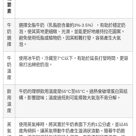
要
素
牛
選擇全脂牛奶（乳脂肪含量約3%-3.5%），有助於穩定奶
奶
泡，使其質地更細緻、光滑，並能更好地維持拉花圖案。
選
避免使用低脂或植物奶，因其較難打發，容易產生大氣
擇
泡。
牛
使用冰牛奶，冷藏至7°C以下，有助於延長打發時間，更容
奶
易打出綿密奶泡。
溫
度
飲
牛奶的理想飲用溫度是55°C至65°C。過熱會破壞蛋白質結
用
構，影響甜味；溫度過低則可能導致大氣泡不易分解。
溫
度
蒸
使用蒸氣棒時，將其置於牛奶表面下方約1公分處，並以45
氣
度角傾斜，讓蒸氣帶動牛奶產生漩渦狀滾動。隨著牛奶膨