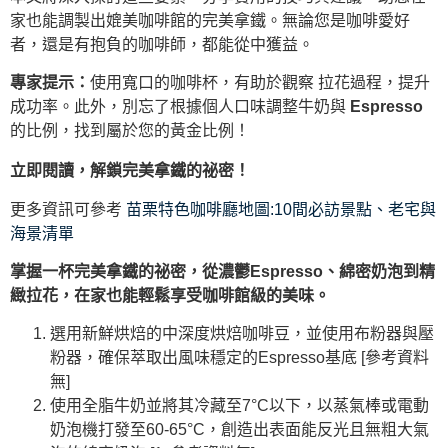
家也能調製出媲美咖啡館的完美拿鐵。無論您是咖啡愛好
者，還是有抱負的咖啡師，都能從中獲益。
專家提示：
使用寬口的咖啡杯，有助於觀察 拉花過程，提升
成功率。此外，別忘了根據個人口味調整牛奶與
Espresso
的比例，找到屬於您的黃金比例！
立即閱讀，解鎖完美拿鐵的祕密！
更多資訊可參考
苗栗特色咖啡廳地圖:10間必訪景點、老宅與
海景清單
掌握一杯完美拿鐵的祕密，從濃鬱Espresso、綿密奶泡到精
緻拉花，在家也能輕鬆享受咖啡館級的美味。
選用新鮮烘焙的中深度烘焙咖啡豆，並使用布粉器與壓
粉器，確保萃取出風味穩定的Espresso基底 [參考資料
無]
使用全脂牛奶並將其冷藏至7°C以下，以蒸氣棒或電動
奶泡機打發至60-65°C，創造出表面能反光且無粗大氣