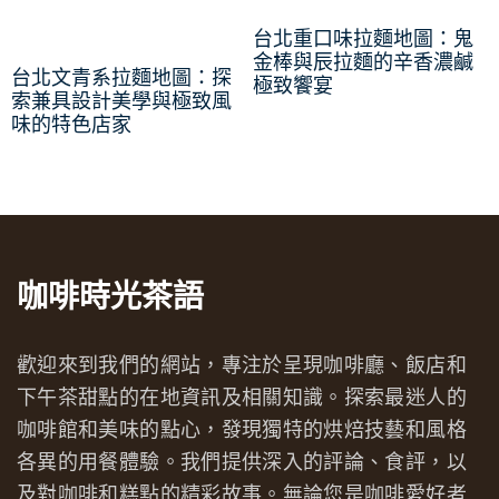
台北重口味拉麵地圖：鬼
金棒與辰拉麵的辛香濃鹹
台北文青系拉麵地圖：探
極致饗宴
索兼具設計美學與極致風
味的特色店家
咖啡時光茶語
歡迎來到我們的網站，專注於呈現咖啡廳、飯店和
下午茶甜點的在地資訊及相關知識。探索最迷人的
咖啡館和美味的點心，發現獨特的烘焙技藝和風格
各異的用餐體驗。我們提供深入的評論、食評，以
及對咖啡和糕點的精彩故事。無論您是咖啡愛好者