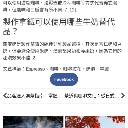
可以使用濃縮咖啡、法壓壺或冷萃咖啡等方式代替義式咖
啡，但風味和口感會有所不同 [7, 12].
製作拿鐵可以使用哪些牛奶替代
品？
燕麥奶是製作拿鐵的絕佳非乳製品選擇，其次是杏仁奶和豆
奶，但要避免使用米奶、澳洲堅果奶和腰果奶，因為它們的
起泡效果不佳 [2].
文章標籤：
Espresso
、
咖啡
、
咖啡拉花
、
奶泡
、
拿鐵
Facebook
品茗達人選茶指南：掌握產地、品種與烘焙的關鍵，沏煮極致風味
茶道與咖啡文化：從日式抹茶到義式濃縮，探討飲品背後的歷史與儀式感