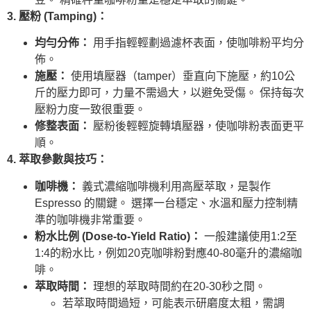
3. 壓粉 (Tamping)：
均勻分佈：
用手指輕輕劃過濾杯表面，使咖啡粉平均分
佈。
施壓：
使用填壓器（tamper）垂直向下施壓，約10公
斤的壓力即可，力量不需過大，以避免受傷。 保持每次
壓粉力度一致很重要。
修整表面：
壓粉後輕輕旋轉填壓器，使咖啡粉表面更平
順。
4. 萃取參數與技巧：
咖啡機：
義式濃縮咖啡機利用高壓萃取，是製作
Espresso 的關鍵。 選擇一台穩定、水溫和壓力控制精
準的咖啡機非常重要。
粉水比例 (Dose-to-Yield Ratio)：
一般建議使用1:2至
1:4的粉水比，例如20克咖啡粉對應40-80毫升的濃縮咖
啡。
萃取時間：
理想的萃取時間約在20-30秒之間。
若萃取時間過短，可能表示研磨度太粗，需調