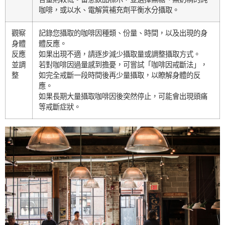
咖啡，或以水、電解質補充劑平衡水分攝取。
觀察
記錄您攝取的咖啡因種類、份量、時間，以及出現的身
身體
體反應。
反應
如果出現不適，請逐步減少攝取量或調整攝取方式。
並調
若對咖啡因過量感到擔憂，可嘗試「咖啡因戒斷法」，
整
如完全戒斷一段時間後再少量攝取，以瞭解身體的反
應。
如果長期大量攝取咖啡因後突然停止，可能會出現頭痛
等戒斷症狀。