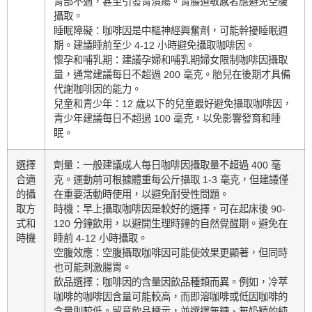
胃部不適，甚至引發胃潰瘍。胃腸道敏感者應避免空腹
攝取。
睡眠障礙：咖啡因是中樞神經興奮劑，可能幹擾睡眠週
期。建議睡前至少 4-12 小時避免攝取咖啡因。
懷孕和哺乳期：建議孕婦和哺乳期婦女限制咖啡因攝取
量，通常建議每日不超過 200 毫克。胎兒在後期才具備
代謝咖啡因的能力。
兒童和青少年：12 歲以下的兒童最好避免攝取咖啡因，
青少年建議每日不超過 100 毫克，以免影響發育和睡
眠。
選擇
劑量：一般建議成人每日咖啡因攝取量不超過 400 毫
合適
克。運動前可根據體重每公斤攝取 1-3 毫克，但建議僅
的攝
在重要活動時使用，以避免耐受性問題。
取方
時機：早上攝取咖啡因是較好的選擇，可在起床後 90-
式和
120 分鐘飲用，以避開生理時鐘的自然覺醒期。避免在
時機
睡前 4-12 小時攝取。
空腹效應：空腹攝取咖啡因可能使效果更顯著，但同時
也可能刺激腸胃。
飲品選擇：咖啡因的含量因飲品種類而異。例如，冷萃
咖啡的咖啡因含量可能較高，而即溶咖啡或低因咖啡的
含量則較低。留意飲品標示，並選擇無糖、無奶精的純