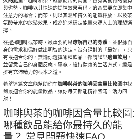
久的能量
。咖啡和茶，就像硬幣的兩面，各有其獨特的優勢
與劣勢。咖啡以其快速的提神效果著稱，適合需要立即集中
注意力的場合；而茶，則以其溫和持久的能量釋放，以及茶
氨酸帶來的放鬆效果，成為追求穩定能量來源人士的理想選
擇。
在選擇咖啡或茶時，最重要的是
瞭解自己的身體
，並根據自
身的需求和偏好做出明智的決定。沒有絕對的「最好」，只
有最適合你的。無論你選擇哪種飲品，都請謹記
適量飲用
，
並留意自己的身體反應。畢竟，維持健康的生活方式，纔是
擁有充沛精力的根本之道。
希望這篇文章能幫助你在
咖啡與茶的咖啡因含量比較圖
中找
到最適合你的能量飲品，讓你每天都能精神飽滿，活力四
射！
咖啡與茶的咖啡因含量比較圖:
哪種飲品能給你最持久的能
量？ 常見問題快速FAQ