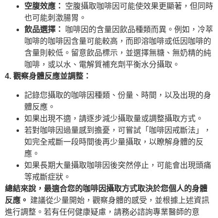
空腹效應：
空腹攝取咖啡因可能使效果更顯著，但同時
也可能刺激腸胃。
飲品選擇：
咖啡因的含量因飲品種類而異。例如，冷萃
咖啡的咖啡因含量可能較高，而即溶咖啡或低因咖啡的
含量則較低。留意飲品標示，並選擇無糖、無奶精的純
咖啡，或以水、電解質補充劑平衡水分攝取。
4. 觀察身體反應並調整：
記錄您攝取的咖啡因種類、份量、時間，以及出現的身
體反應。
如果出現不適，請逐步減少攝取量或調整攝取方式。
若對咖啡因過量感到擔憂，可嘗試「咖啡因戒斷法」，
如完全戒斷一段時間後再少量攝取，以瞭解身體的反
應。
如果長期大量攝取咖啡因後突然停止，可能會出現頭痛
等戒斷症狀。
總結來說，最適合您的咖啡因攝取方式取決於您個人的身體
反應。
建議從少量開始，觀察身體的感受，並根據上述資訊
進行調整。若有任何健康疑慮，請務必諮詢專業醫師的意