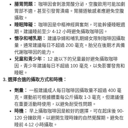
腸胃問題：
咖啡因會刺激胃酸分泌，空腹飲用可能加劇
胃部不適，甚至引發胃潰瘍。胃腸道敏感者應避免空腹
攝取。
睡眠障礙：
咖啡因是中樞神經興奮劑，可能幹擾睡眠週
期。建議睡前至少 4-12 小時避免攝取咖啡因。
懷孕和哺乳期：
建議孕婦和哺乳期婦女限制咖啡因攝取
量，通常建議每日不超過 200 毫克。胎兒在後期才具備
代謝咖啡因的能力。
兒童和青少年：
12 歲以下的兒童最好避免攝取咖啡
因，青少年建議每日不超過 100 毫克，以免影響發育和
睡眠。
3. 選擇合適的攝取方式和時機：
劑量：
一般建議成人每日咖啡因攝取量不超過 400 毫
克。運動前可根據體重每公斤攝取 1-3 毫克，但建議僅
在重要活動時使用，以避免耐受性問題。
時機：
早上攝取咖啡因是較好的選擇，可在起床後 90-
120 分鐘飲用，以避開生理時鐘的自然覺醒期。避免在
睡前 4-12 小時攝取。