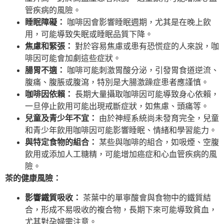
管疾病的風險。
睡眠障礙：
咖啡因會影響睡眠週期，尤其是在晚上飲
用，可能導致失眠或睡眠品質下降。
焦慮和緊張：
對於容易焦慮或患有恐慌症的人來說，咖
啡因可能會加劇這些症狀。
腸胃不適：
咖啡可能刺激胃酸分泌，引發胃食道逆流、
腹痛、腹脹或腹瀉，特別是大腸激躁症患者應謹慎。
咖啡因依賴：
長期大量攝取咖啡因可能導致身心依賴，
一旦停止飲用可能出現戒斷症狀，如焦慮、頭痛等。
兒童及青少年不宜：
由於神經系統尚未發育完全，兒童
和青少年飲用咖啡因可能影響睡眠、情緒和學習能力。
與特定食物的組合：
某些與咖啡的組合，如吸煙、空腹
飲用或添加人工糖精，可能增加癌症和心血管疾病的風
險。
茶的健康風險：
影響鐵質吸收：
茶葉中的單寧酸會與食物中的鐵質結
合，形成不易吸收的複合物，長期下來可能導致貧血，
尤其對孕婦需注意。