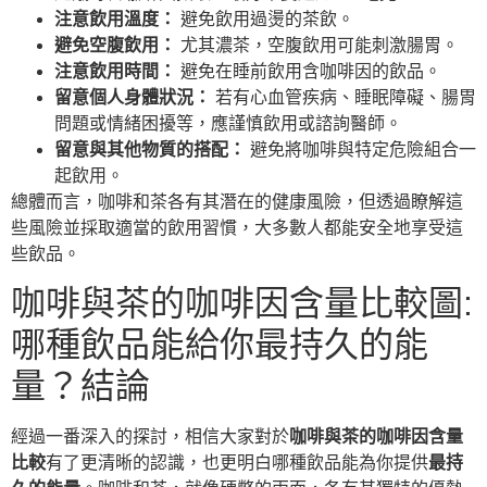
注意飲用溫度：
避免飲用過燙的茶飲。
避免空腹飲用：
尤其濃茶，空腹飲用可能刺激腸胃。
注意飲用時間：
避免在睡前飲用含咖啡因的飲品。
留意個人身體狀況：
若有心血管疾病、睡眠障礙、腸胃
問題或情緒困擾等，應謹慎飲用或諮詢醫師。
留意與其他物質的搭配：
避免將咖啡與特定危險組合一
起飲用。
總體而言，咖啡和茶各有其潛在的健康風險，但透過瞭解這
些風險並採取適當的飲用習慣，大多數人都能安全地享受這
些飲品。
咖啡與茶的咖啡因含量比較圖:
哪種飲品能給你最持久的能
量？結論
經過一番深入的探討，相信大家對於
咖啡與茶的咖啡因含量
比較
有了更清晰的認識，也更明白哪種飲品能為你提供
最持