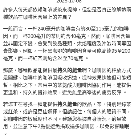
2025-10-08
許多人每天都依賴咖啡或茶來提神，但您是否真正瞭解這兩
種飲品在咖啡因含量上的差異？
一般而言，一杯240毫升的咖啡含有約80至115毫克的咖啡
因，而一杯200毫升的茶則約含40毫克。然而，咖啡因含量
並非固定不變，會受到飲品種類、烘焙程度及沖泡時間等因
素影響。例如，一杯黑咖啡的咖啡因含量可能高達95至200
毫克，而一杯紅茶則約含24至70毫克 。
那麼，哪種飲品能提供最
持久的能量
呢？咖啡因的釋放方式
是關鍵。咖啡中的咖啡因吸收迅速，提神效果快速但可能短
暫。相比之下，茶葉中的茶氨酸與咖啡因協同作用，能提供
更溫和、持久的提神效果，避免能量高峯後的疲勞反彈 。
若您正在尋找一種能提供
持久能量
的飲品，茶，特別是綠茶
或紅茶，或許是更佳選擇。但請記住，每個人的體質不同，
對咖啡因的敏感度也不同。建議您根據自身情況，適量飲
用，並注意下午2點後避免攝取過多咖啡因，以免影響睡眠
。