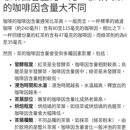
的咖啡因含量大不同
咖啡的咖啡因含量通常比茶高。一般而言，一杯標準的過濾
咖啡（約240毫升）含有80至115毫克的咖啡因。相比之下，
一杯同樣份量的紅茶約含有47毫克的咖啡因，而綠茶則約為8
至35毫克。
然而，茶的咖啡因含量會受到多種因素影響，包括：
發酵程度
：紅茶是全發酵茶，咖啡因含量相對較高；烏
龍茶是半發酵茶，咖啡因含量居中；綠茶是未發酵茶，
咖啡因含量相對較低。
浸泡時間和水溫
：浸泡時間越長、水溫越高，釋放出的
咖啡因越多。
茶葉部位
：嫩芽的咖啡因含量比成熟老葉高。
烘焙程度
：烘焙過的茶葉，如焙茶或烘焙過的烏龍茶，
咖啡因含量會大幅降低。
茶葉種類
：不同品種的茶葉，如抹茶（綠茶粉末），由
於飲用的是整片茶葉，咖啡因含量會比一般沖泡的茶更