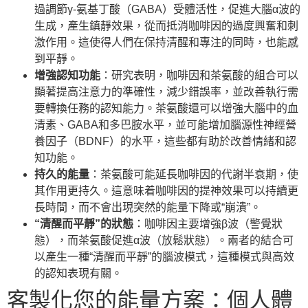
過調節γ-氨基丁酸（GABA）受體活性，促進大腦α波的
生成，產生鎮靜效果，從而抵消咖啡因的過度興奮和刺
激作用。這使得人們在保持清醒和專注的同時，也能感
到平靜。
增強認知功能
：研究表明，咖啡因和茶氨酸的組合可以
顯著提高注意力的準確性，減少錯誤率，並改善執行需
要轉換任務的認知能力。茶氨酸還可以增強大腦中的血
清素、GABA和多巴胺水平，並可能增加腦源性神經營
養因子（BDNF）的水平，這些都有助於改善情緒和認
知功能。
持久的能量
：茶氨酸可能延長咖啡因的代謝半衰期，使
其作用更持久。這意味着咖啡因的提神效果可以持續更
長時間，而不會出現突然的能量下降或“崩潰”。
“清醒而平靜”的狀態
：咖啡因主要增強β波（警覺狀
態），而茶氨酸促進α波（放鬆狀態）。兩者的結合可
以產生一種“清醒而平靜”的腦波模式，這種模式與高效
的認知表現有關。
客製化您的能量方案：個人體