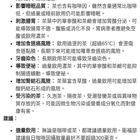
影響睡眠品質：
茶也含有咖啡因，雖然含量通常比咖啡
低，但過量或睡前飲用仍可能影響睡眠。
刺激腸胃：
茶葉中的單寧酸和茶鹼會增加胃酸分泌，可
能導致腸胃不適、腹脹或消化不良，胃病患者應避免空
腹或飲用濃茶。
增加食道癌風險：
飲用過燙的茶（超過65°C）會燙傷
食道黏膜，長期下來可能增加罹患食道癌的風險。
牙齒染色：
長期飲用茶可能導致牙齒染色。
導致便祕：
過量飲用濃茶，其中的單寧酸和茶鹼可能抑
制腸道蠕動，導致便祕。
增加腎結石風險：
茶葉富含草酸，過量飲用可能增加草
酸鈣結石形成的風險。
受污染的茶：
久泡茶、隔夜茶、受潮發黴茶或與異味物
質存放的茶，可能因微生物污染或營養成分氧化而對健
康有害。
建議：
適量飲用：
無論是咖啡或茶，都建議適量飲用。衛福部
建議每日咖啡因攝取量最好不要超過300毫克。