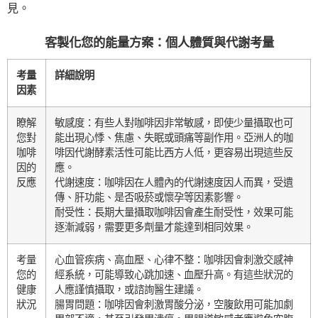
見。
客製化您的能量方案：個人體質與代謝考量
考量
詳細說明
因素
瞭解
敏感度：有些人對咖啡因非常敏感，即使少量攝取也可
您對
能出現心悸、焦慮、失眠或頭痛等副作用。亞洲人的咖
咖啡
啡因代謝酵素活性可能比西方人低，更容易出現這些反
因的
應。
反應
代謝速度：咖啡因在人體內的代謝速度因人而異，受遺
傳、肝功能、是否吸菸或懷孕等因素影響。
耐受性：長期大量攝取咖啡因會產生耐受性，效果可能
逐漸減弱，需要更多劑量才能達到相同效果。
考量
心血管疾病、高血壓、心律不整：咖啡因會刺激交感神
您的
經系統，可能導致心跳加速、血壓升高。有這些狀況的
健康
人應謹慎攝取，或諮詢醫生建議。
狀況
腸胃問題：咖啡因會刺激胃酸分泌，空腹飲用可能加劇