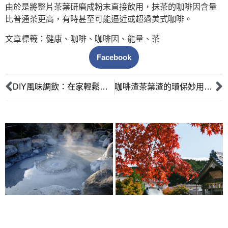
由於是將整片茶葉研磨成粉末直接飲用，抹茶的咖啡因含量
比普通茶更高，有時甚至可能逼近或超過美式咖啡。
文章標籤：
健康
、
咖啡
、
咖啡因
、
能量
、
茶
Facebook
DIY風味調飲：在家輕鬆做出人氣水果茶、氮氣咖啡與創意特調
咖啡渣茶葉渣的環保妙用：居家生活與園藝的廢物再利用指南