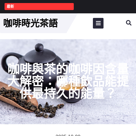
最新
咖啡時光茶語
咖啡與茶的咖啡因含量
大解密：哪種飲品能提
供最持久的能量？