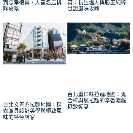
到忠孝復興，人氣名店排
賞：長生塩人與勝王純粹
隊攻略
甘甜風味攻略
台北重口味拉麵地圖：鬼
金棒與辰拉麵的辛香濃鹹
台北文青系拉麵地圖：探
極致饗宴
索兼具設計美學與極致風
味的特色店家