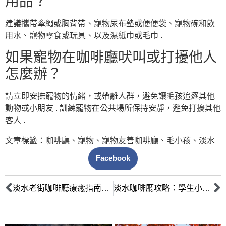
用品？
建議攜帶牽繩或胸背帶、寵物尿布墊或便便袋、寵物碗和飲
用水、寵物零食或玩具、以及濕紙巾或毛巾 .
如果寵物在咖啡廳吠叫或打擾他人
怎麼辦？
請立即安撫寵物的情緒，或帶離人群，避免讓毛孩追逐其他
動物或小朋友 . 訓練寵物在公共場所保持安靜，避免打擾其他
客人 .
文章標籤：
咖啡廳
、
寵物
、
寵物友善咖啡廳
、
毛小孩
、
淡水
Facebook
淡水老街咖啡廳療癒指南：甜點、輕食、特色下午茶巡禮
淡水咖啡廳攻略：學生小資族也能輕鬆享受的高CP值選擇