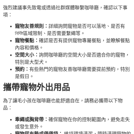
強烈建議事先致電或透過社群媒體聯繫咖啡廳，確認以下事
項：
寵物友善規則：
詳細詢問寵物是否可以落地、是否有
নির্দিষ্ট區域限制、是否需要繫繩等。
寵物餐點：
確認是否有提供寵物專屬餐點，並瞭解餐點
內容和價格。
空間大小：
詢問咖啡廳的空間大小是否適合你的寵物，
特別是大型犬。
預約：
有些熱門的寵物友善咖啡廳需要提前預約，特別
是假日。
攜帶寵物外出用品
為了讓毛小孩在咖啡廳也能舒適自在，請務必攜帶以下物
品：
牽繩或胸背帶：
確保寵物在你的控制範圍內，避免走失
或發生意外。
寵物尿布墊或便便袋：
維持環境清潔，隨時清理寵物的