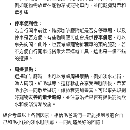
例如寵物需放置在寵物箱或寵物車內，並配戴胸背帶和
牽引繩.
停車便利性：
若自行開車前往，確認咖啡廳附近是否有
停車場
，以及
停車是否方便。有些咖啡廳可能會提供
停車優惠
，可以
事先詢問。此外，也要考慮
寵物計程車
的預約服務，若
不方便自行開車或搭乘大眾運輸工具，這也是一個不錯
的選擇。
周邊景點：
選擇咖啡廳時，也可以考慮
周邊景點
，例如淡水老街、
漁人碼頭、紅毛城等。這樣就能在享受完咖啡後，帶著
毛小孩一同散步遊玩，讓旅程更加豐富。可以事先規劃
好
寵物友善的散步路線
，並注意沿途是否有提供寵物飲
水和便溺清潔設施。
綜合考量以上各個因素，相信毛爸媽們一定能找到最適合自
己和毛小孩的淡水咖啡廳，一同創造美好的回憶！