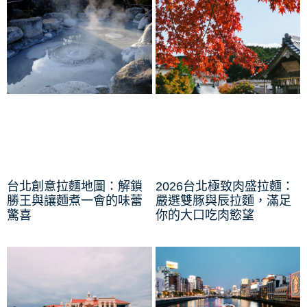
台北創意拉麵地圖：解鎖
2026台北極致肉盛拉麵：
勝王與讓麵煮一會的味蕾
嚴選雙豚與辰拉麵，滿足
驚喜
你的大口吃肉慾望