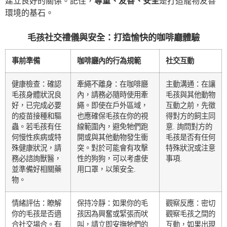
建立良好的關係。記住，
尊重、友善、安全
是打造寵物友善
環境的基石。
毛孩社交禮儀與安全：打造愉快的咖啡廳體驗
事前準備
咖啡廳內的行為規範
社交互動
健康檢查：確認
牽繩不離身：在咖啡廳
主動溝通：在讓
毛孩身體狀況良
內，請務必隨時使用牽
毛孩與其他動物
好，已完成必要
繩。即使在戶外區域，
互動之前，先徵
的疫苗接種和驅
也應確保毛孩在你的視
得對方的飼主同
蟲。若毛孩有任
線範圍內，避免牠們跑
意. 詢問對方的
何慢性疾病或特
開或與其他動物發生衝
毛孩是否有任何
殊健康狀況，請
突。對於可能會有攻擊
特殊狀況或注意
務必諮詢獸醫，
性的狗狗，可以考慮使
事項.
並準備好相關藥
用口罩，以策安全.
物。
情緒評估：瞭解
保持冷靜：如果你的毛
觀察反應：密切
你的毛孩是否適
孩因為興奮或緊張而吠
觀察毛孩之間的
合社交場合。有
叫，請立即安撫牠們的
互動，如果出現