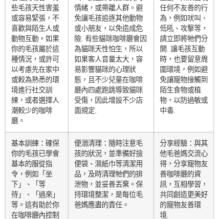
些毛孩天性害羞
情緒，或帶離人群。避
任何不友善的行
或容易緊張，不
免讓毛孩追逐其他動物
為，例如吠叫、
喜歡與陌生人或
或小朋友，以免造成危
低吼、攻擊等，
動物互動。如果
險. 有些貓咪咖啡廳會因
請立即將牠們分
你的毛孩屬於這
為貓咪天性怕生，所以
開. 讓毛孩互動
種情況，或許可
如果客人音量太大，容
時，也要留意周
以考慮先在家中
易影響貓咪的心理狀
圍環境，例如避
或較為熟悉的環
態，且不少兒童在咖啡
免讓寵物接觸到
境進行社交訓
廳內四處跑跳導致貓咪
陌生食物或植
練，或者選擇人
受傷，因此增設不少店
物，以防過敏或
潮較少的咖啡
面規定.
中毒.
廳。
基本訓練：確保
便溺清理：隨時注意毛
分享經驗：與其
你的毛孩已學會
孩的狀況，並準備好撿
他毛爸媽交流心
基本的服從指
便袋、濕紙巾等清潔用
得，分享寵物友
令，例如「坐
品，及時清理牠們的排
善咖啡廳的資
下」、「等
泄物，並妥善丟棄。保
訊，互相學習，
待」、「過來」
持環境整潔，是每位毛
共同創造更美好
等。這有助於你
爸媽應盡的責任。
的寵物友善環
在咖啡廳內控制
境.