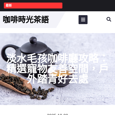
最新
咖啡時光茶語
淡水毛孩咖啡廳攻略：
精選寵物友善空間，戶
外踏青好去處