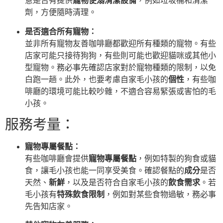
意是否有提供
寵物便溺清潔設備
，例如垃圾桶和清潔
劑，方便隨時清理。
是否適合所有寵物：
並非所有寵物友善咖啡廳都歡迎所有種類的寵物。有些
店家可能只接待狗狗，有些則可能也歡迎貓咪或其他小
型寵物。務必事先確認店家對於寵物種類的限制，以免
白跑一趟。此外，也要考慮自家毛小孩的
個性
，有些咖
啡廳的環境可能比較吵雜，不適合容易緊張或害怕的毛
小孩。
服務考量：
寵物專屬餐點：
有些咖啡廳會提供
寵物專屬餐點
，例如特製的狗食或貓
食，讓毛小孩也能一同享受美食。確認餐點的
成分
是否
天然、
新鮮
，以及是否符合自家毛小孩的
飲食需求
。若
毛小孩有
特殊飲食限制
，例如對某些食物過敏，務必事
先告知店家。