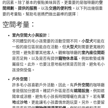
的因素。除了基本的餐點美味與否，更重要的是咖啡廳的
空
間規劃
、
提供的服務
，以及
交通的便利性
。以下列出幾個重
要的考量點，幫助毛爸媽們做出最棒的選擇：
空間考量：
室內空間大小與設計：
不同體型的毛小孩需要的活動空間不同。
小型犬
可能在
一般的座位區就能自在活動，但
大型犬
則需要更寬敞的
空間，避免影響其他客人。觀察咖啡廳的
室內座位間距
是否足夠，以及是否有提供
寵物休息區
，例如軟墊或專
屬座位。此外，也要注意地板材質是否防滑，避免毛小
孩滑倒受傷。
戶外空間：
許多毛小孩喜歡戶外活動，因此，有
戶外空間
的咖啡廳
會是個加分選項。確認戶外區是否有
遮陽設施
，例如遮
陽傘或涼棚，避免毛小孩長時間曝曬在高溫下。若有
草
地
或
沙地
，更能讓毛小孩盡情奔跑玩耍。另外，也要留