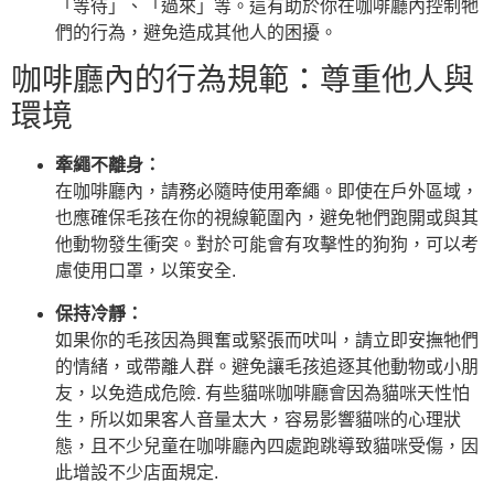
「等待」、「過來」等。這有助於你在咖啡廳內控制牠
們的行為，避免造成其他人的困擾。
咖啡廳內的行為規範：尊重他人與
環境
牽繩不離身：
在咖啡廳內，請務必隨時使用牽繩。即使在戶外區域，
也應確保毛孩在你的視線範圍內，避免牠們跑開或與其
他動物發生衝突。對於可能會有攻擊性的狗狗，可以考
慮使用口罩，以策安全.
保持冷靜：
如果你的毛孩因為興奮或緊張而吠叫，請立即安撫牠們
的情緒，或帶離人群。避免讓毛孩追逐其他動物或小朋
友，以免造成危險. 有些貓咪咖啡廳會因為貓咪天性怕
生，所以如果客人音量太大，容易影響貓咪的心理狀
態，且不少兒童在咖啡廳內四處跑跳導致貓咪受傷，因
此增設不少店面規定.