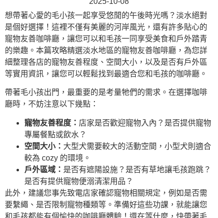
2025-10-08
想帶著心愛的毛小孩一起享受悠閒的午後時光嗎？淡水絕對
是個好選擇！這裡不僅有美麗的河岸風光，還有許多貼心的
寵物友善咖啡廳，讓您可以和毛孩一同享受美食和戶外踏青
的樂趣。本篇攻略精選淡水地區的寵物友善咖啡廳，為您詳
細整理各店的寵物友善程度、空間大小，以及是否有戶外區
等實用資訊，讓您可以輕鬆找到最適合您和毛孩的咖啡廳。
帶著毛小孩出門，最重要的是考量牠們的需求。在選擇咖啡
廳時，不妨注意以下幾點：
寵物友善程度：
店家是否歡迎寵物入內？是否提供寵物
專屬餐點或飲水？
空間大小：
大型犬需要較大的活動空間，小型犬則適合
較為 cozy 的環境。
戶外區域：
是否有遮陽設施？是否有草地讓毛孩跑跳？
是否有提供寵物便溺清潔用品？
此外，建議您事先致電店家確認寵物相關規定，例如是否需
要繫繩、是否限制寵物種類等。準備好這些功課，就能讓您
和毛孩都能有個愉快的咖啡廳體驗！還在等什麼，快帶著毛