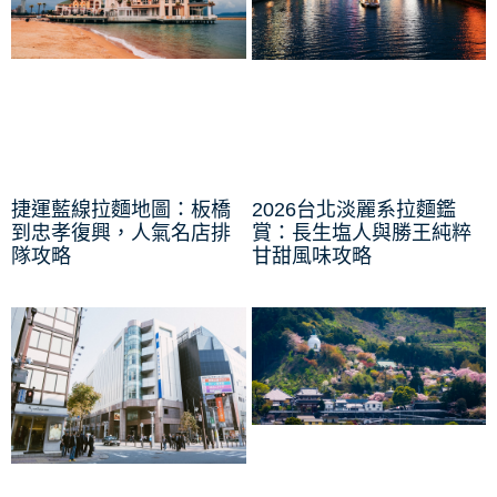
捷運藍線拉麵地圖：板橋
2026台北淡麗系拉麵鑑
到忠孝復興，人氣名店排
賞：長生塩人與勝王純粹
隊攻略
甘甜風味攻略