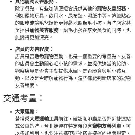
其他寵物友善服務：
除了餐點，有些咖啡廳還會提供其他的
寵物友善服務
，
例如寵物玩具、飲用水、尿布墊、濕紙巾等。這些貼心
的服務能讓毛爸媽們更輕鬆地照顧毛小孩。有些店家甚
至提供
寵物美容服務
，讓毛小孩在享受美食的同時，也
能變得更加漂亮。
店員的友善程度：
店員是否
熟悉寵物互動
，也是一個重要的考量點。友善
的店員會主動關心毛小孩的需求，並提供適當的協助。
觀察店員是否會主動提供水碗、是否願意與毛小孩互
動、以及是否瞭解寵物行為，這些都能判斷店家的寵物
友善程度。
交通考量：
大眾運輸：
若搭乘
大眾運輸工具
前往，確認咖啡廳是否鄰近捷運站
或公車站牌。台北捷運在特定時段有
寵物友善列車
，可
以多加利用。也要注意攜帶寵物搭乘捷運的相關規定，