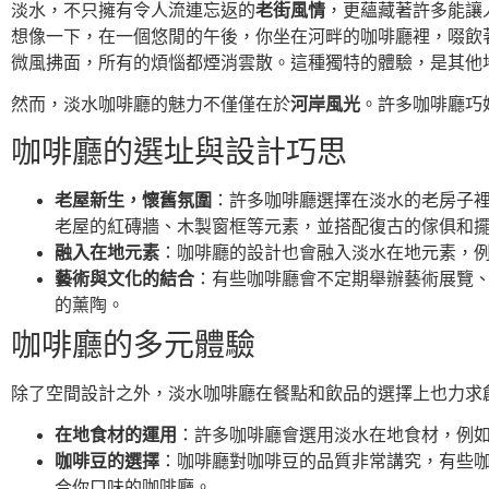
淡水，不只擁有令人流連忘返的
老街風情
，更蘊藏著許多能讓
想像一下，在一個悠閒的午後，你坐在河畔的咖啡廳裡，啜飲
微風拂面，所有的煩惱都煙消雲散。這種獨特的體驗，是其他
然而，淡水咖啡廳的魅力不僅僅在於
河岸風光
。許多咖啡廳巧
咖啡廳的選址與設計巧思
老屋新生，懷舊氛圍
：許多咖啡廳選擇在淡水的老房子
老屋的紅磚牆、木製窗框等元素，並搭配復古的傢俱和
融入在地元素
：咖啡廳的設計也會融入淡水在地元素，
藝術與文化的結合
：有些咖啡廳會不定期舉辦藝術展覽
的薰陶。
咖啡廳的多元體驗
除了空間設計之外，淡水咖啡廳在餐點和飲品的選擇上也力求
在地食材的運用
：許多咖啡廳會選用淡水在地食材，例
咖啡豆的選擇
：咖啡廳對咖啡豆的品質非常講究，有些
合你口味的咖啡廳。