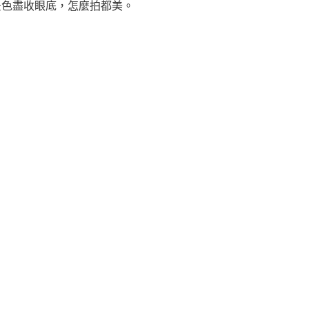
景色盡收眼底，怎麼拍都美。
。