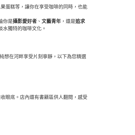
水果蛋糕等，讓你在享受咖啡的同時，也能
論你是
攝影愛好者
、
文藝青年
，還是
追求
淡水獨特的咖啡文化。
單純想在河畔享受片刻寧靜，以下為您精選
盡收眼底。店內還有書籍區供人翻閱，感受