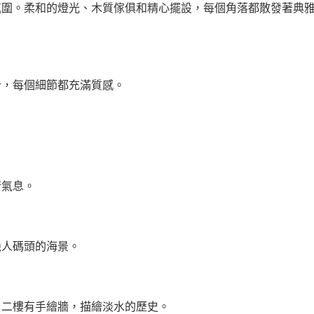
氛圍。柔和的燈光、木質傢俱和精心擺設，每個角落都散發著典
計，每個細節都充滿質感。
術氣息。
漁人碼頭的海景。
。二樓有手繪牆，描繪淡水的歷史。