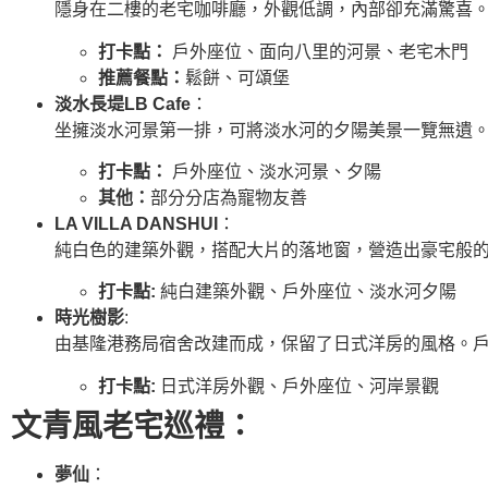
隱身在二樓的老宅咖啡廳，外觀低調，內部卻充滿驚喜
打卡點：
戶外座位、面向八里的河景、老宅木門
推薦餐點：
鬆餅、可頌堡
淡水長堤LB Cafe
：
坐擁淡水河景第一排，可將淡水河的夕陽美景一覽無遺
打卡點：
戶外座位、淡水河景、夕陽
其他：
部分分店為寵物友善
LA VILLA DANSHUI
：
純白色的建築外觀，搭配大片的落地窗，營造出豪宅般
打卡點:
純白建築外觀、戶外座位、淡水河夕陽
時光樹影
:
由基隆港務局宿舍改建而成，保留了日式洋房的風格。
打卡點:
日式洋房外觀、戶外座位、河岸景觀
文青風老宅巡禮：
夢仙
：