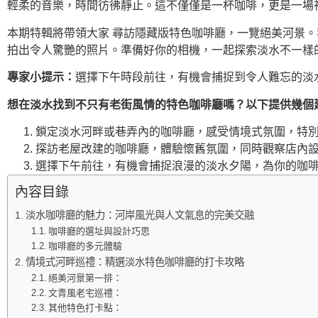
輕柔的音樂，時間彷彿靜止。這不僅僅是一杯咖啡，更是一場
本期特輯將帶領大家 尋訪隱藏版特色咖啡廳，一覽絕美河景
拍出令人驚艷的照片。準備好你的相機，一起探索淡水不一樣
專家小提示：
選擇下午時段前往，有機會捕捉到令人難忘的淡
想在淡水找到不只有老街風情的特色咖啡廳嗎？以下提供幾個
鎖定淡水河畔或巷弄內的咖啡廳，感受情境式氛圍，特別
探訪老屋改建的咖啡廳，體驗懷舊氛圍，同時觀察店內設
選擇下午前往，有機會捕捉浪漫的淡水夕陽，為你的咖啡
內容目錄
淡水咖啡廳的魅力：河岸風光與人文氣息的完美交融
咖啡廳的選址與設計巧思
咖啡廳的多元體驗
情境式河畔巡禮：精選淡水特色咖啡廳的打卡攻略
絕美河景第一排：
文青風老宅巡禮：
其他特色打卡點：