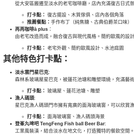
從大安區搬遷至淡水的老宅咖啡廳，店內充滿復古日式
打卡點：
復古擺設、木質傢俱、店內各個角落
推薦餐點：
手作布丁（純焦糖、古典伯爵茶口味）
再再咖啡à plus
：
由老宅改造而成，融合復古與現代風格。簡約歐風的設
打卡點：
老宅外觀、簡約歐風設計、水池庭園
其他特色打卡點：
淡水雲門星巴克
:
森林系玻璃屋星巴克，被蓮花池塘和雕塑環繞，充滿藝
打卡點：
玻璃屋、蓮花池塘、雕塑
漁人碼頭
:
星巴克漁人碼頭門市擁有寬廣的面海玻璃窗，可以欣賞
打卡點：
面海玻璃窗、漁人碼頭海景
登峯丸啤吧 TengFeng Fish ball Beer Bar
:
工業風裝潢，結合淡水在地文化，打造獨特的餐飲空間