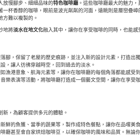
人放慢腳步、細細品味的
特色咖啡廳
。這些咖啡廳最大的魅力，
著一杯香醇的咖啡，眼前是波光粼粼的河面，遠眺則是層巒疊嶂
地方難以複製的。
妙地將
淡水在地文化
融入其中，讓你在享受咖啡的同時，也能感
裡落腳，保留了老屋的歷史痕跡，並注入新的設計元素，打造出
擺設，讓人彷彿穿越時空，回到過去的淡水。
例如漁港意象、航海元素等，讓你在咖啡廳的每個角落都能感受
、音樂表演等活動，將咖啡廳打造成一個藝文空間，讓你在享受
創新，為顧客提供多元的體驗。
如新鮮的魚獲、當季的蔬果等，製作成特色餐點，讓你在品嚐美
咖啡廳甚至會自家烘焙咖啡豆，以確保咖啡的風味和品質。無論