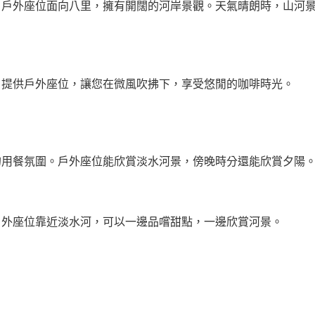
。戶外座位面向八里，擁有開闊的河岸景觀。天氣晴朗時，山河
。提供戶外座位，讓您在微風吹拂下，享受悠閒的咖啡時光。
的用餐氛圍。戶外座位能欣賞淡水河景，傍晚時分還能欣賞夕陽
戶外座位靠近淡水河，可以一邊品嚐甜點，一邊欣賞河景。