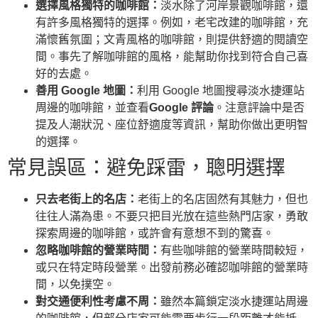
選擇風格獨特的咖啡館：
淡水除了河岸景觀咖啡館，還
有許多風格獨特的選擇。例如，老宅改建的咖啡館，充
滿懷舊氛圍；文青風格的咖啡館，則提供舒適的閱讀空
間。事先了解咖啡館的風格，能幫助你找到符合自己喜
好的去處。
善用 Google 地圖：
利用 Google 地圖搜尋淡水捷運站
周邊的咖啡館，並查看
Google 評論
。注意評論中是否
提及人潮狀況、座位舒適度等資訊，幫助你做出更明智
的選擇。
常見誤區：避免踩雷，聰明選擇
只去老街上的名店：
老街上的名店固然有其魅力，但也
往往人滿為患。不要只把目光放在這些熱門店家，勇敢
探索周邊的咖啡館，或許會有意想不到的驚喜。
忽略咖啡館的營業時間：
有些咖啡館的營業時間較短，
或只在特定時段營業。出發前務必確認咖啡館的營業時
間，以免撲空。
對交通便利性考慮不周：
雖然本篇鎖定淡水捷運站周邊