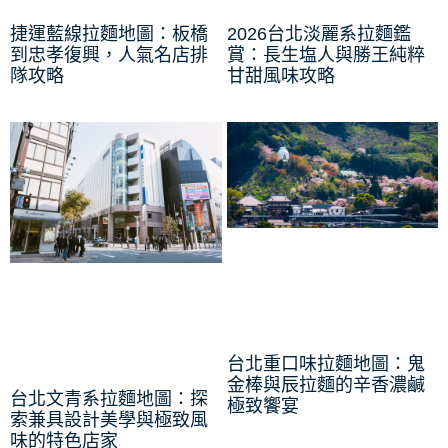
捷運藍線拉麵地圖：板橋
2026台北淡麗系拉麵鑑
到忠孝復興，人氣名店排
賞：長生塩人與勝王純粹
隊攻略
甘甜風味攻略
台北重口味拉麵地圖：鬼
金棒與辰拉麵的辛香濃鹹
台北文青系拉麵地圖：探
極致饗宴
索兼具設計美學與極致風
味的特色店家