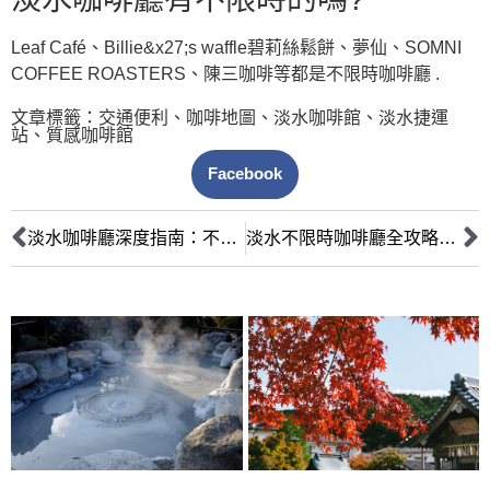
Leaf Café、Billie&x27;s waffle碧莉絲鬆餅、夢仙、SOMNI
COFFEE ROASTERS、陳三咖啡等都是不限時咖啡廳 .
文章標籤：
交通便利
、
咖啡地圖
、
淡水咖啡館
、
淡水捷運
站
、
質感咖啡館
Facebook
淡水咖啡廳深度指南：不只咖啡，更是文化與故事的體驗
淡水不限時咖啡廳全攻略：插座、Wi-Fi、安靜空間，工作K書首選