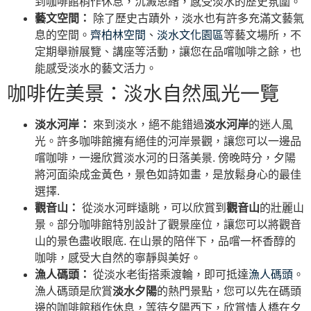
到咖啡館稍作休息，沉澱思緒，感受淡水的歷史氛圍。
藝文空間：
除了歷史古蹟外，淡水也有許多充滿文藝氣
息的空間。
齊柏林空間
、
淡水文化園區
等藝文場所，不
定期舉辦展覽、講座等活動，讓您在品嚐咖啡之餘，也
能感受淡水的藝文活力。
咖啡佐美景：淡水自然風光一覽
淡水河岸：
來到淡水，絕不能錯過
淡水河岸
的迷人風
光。許多咖啡館擁有絕佳的河岸景觀，讓您可以一邊品
嚐咖啡，一邊欣賞淡水河的日落美景. 傍晚時分，夕陽
將河面染成金黃色，景色如詩如畫，是放鬆身心的最佳
選擇.
觀音山：
從淡水河畔遠眺，可以欣賞到
觀音山
的壯麗山
景。部分咖啡館特別設計了觀景座位，讓您可以將觀音
山的景色盡收眼底. 在山景的陪伴下，品嚐一杯香醇的
咖啡，感受大自然的寧靜與美好。
漁人碼頭：
從淡水老街搭乘渡輪，即可抵達
漁人碼頭
。
漁人碼頭是欣賞
淡水夕陽
的熱門景點，您可以先在碼頭
邊的咖啡館稍作休息，等待夕陽西下，欣賞情人橋在夕