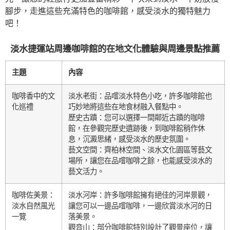
腳步，走進這些充滿特色的咖啡館，感受淡水的獨特魅力
吧！
淡水捷運站周邊咖啡館的在地文化體驗與周邊景點推薦
主題
內容
咖啡香中的文
淡水老街：品嚐淡水特色小吃，許多咖啡館也
化巡禮
巧妙地將這些在地食材融入餐點中。
歷史古蹟：您可以選擇一間鄰近古蹟的咖啡
館，在參觀完歷史遺跡後，到咖啡館稍作休
息，沉澱思緒，感受淡水的歷史氛圍。
藝文空間：齊柏林空間、淡水文化園區等藝文
場所，讓您在品嚐咖啡之餘，也能感受淡水的
藝文活力。
咖啡佐美景：
淡水河岸：許多咖啡館擁有絕佳的河岸景觀，
淡水自然風光
讓您可以一邊品嚐咖啡，一邊欣賞淡水河的日
一覽
落美景。
觀音山：部分咖啡館特別設計了觀景座位，讓