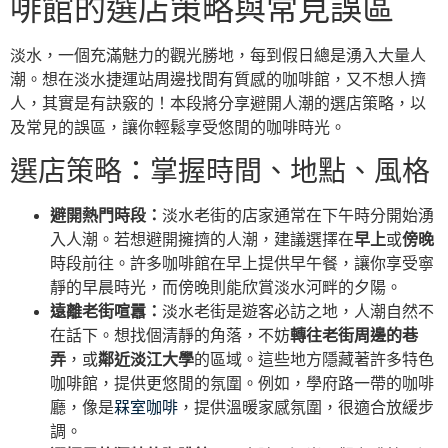
啡館的選店策略與常見誤區
淡水，一個充滿魅力的觀光勝地，每到假日總是湧入大量人
潮。想在淡水捷運站周邊找間有質感的咖啡館，又不想人擠
人，其實是有訣竅的！本段將分享避開人潮的選店策略，以
及常見的誤區，讓你輕鬆享受悠閒的咖啡時光。
選店策略：掌握時間、地點、風格
避開熱門時段：
淡水老街的店家通常在下午時分開始湧
入人潮。若想避開擁擠的人潮，建議選擇在
早上
或
傍晚
時段前往。許多咖啡館在早上提供早午餐，讓你享受寧
靜的早晨時光，而傍晚則能欣賞淡水河畔的夕陽。
遠離老街喧囂：
淡水老街是遊客必訪之地，人潮自然不
在話下。想找個清靜的角落，不妨
轉往老街周邊的巷
弄
，或
鄰近淡江大學
的區域。這些地方隱藏著許多特色
咖啡館，提供更悠閒的氛圍。例如，學府路一帶的咖啡
廳，像是
槑室咖啡
，提供溫暖家感氛圍，很適合放緩步
調。