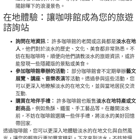
陽餘暉下的浪漫景色。
在地體驗：讓咖啡館成為您的旅遊
諮詢站
詢問在地資訊：
許多咖啡館的老闆或店員都是
淡水在地
人
，他們對於淡水的歷史、文化、美食都非常熟悉。不
妨在點咖啡時，順便向他們請教淡水的旅遊資訊，或許
能發現一些隱藏版的景點或美食。
參加咖啡館舉辦的活動：
部分咖啡館會不定期舉辦
藝文
展覽、講座、音樂表演
等活動。透過參與這些活動，您
可以更深入地瞭解淡水的在地文化，並與當地居民交流
互動.
購買在地伴手禮：
許多咖啡館也販售
淡水在地特產或文
創商品
，例如魚酥、鐵蛋、手工藝品等。在離開淡水
前，不妨在咖啡館選購一些伴手禮，將淡水的美好回憶
帶回家.
透過咖啡館，您可以更深入地體驗淡水的在地文化與自然風
光，讓您的輕旅行更加豐富精彩。下次來到淡水，不妨放慢