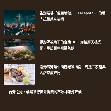
告別展場「便當地獄」：LaLaport 5F 的職
人拉麵美味祕境
攝影師視角下的台北101：穿梭摩天樓光
影，尋訪百年嶢陽茶韻
南港展覽館牛肉麵老饕指南：周邊三家經典
名店深度評比
台灣之光，嶢陽茶行國外得獎的不敗神話好評價