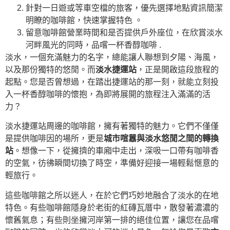
針對一日遊或等車空檔的旅客，優先選擇地點資訊簡潔
明瞭的咖啡館，快速掌握特色 。
留意咖啡館營業時間和是否提供戶外座位，在欣賞淡水
河畔風光的同時，品嚐一杯香醇咖啡 .
淡水，一個充滿魅力的名字，總能讓人聯想到夕陽、海風，
以及那份獨特的悠閒。而
淡水捷運站
，正是開啟這段旅程的
起點。您是否曾想過，在踏出捷運站的那一刻，就能立刻投
入一杯香醇咖啡的懷抱，為即將展開的旅程注入滿滿的活
力？
淡水捷運站周邊的咖啡館，擁有著獨特的魅力。它們不僅僅
是提供咖啡因的場所，更是
城市喧囂與淡水悠閒之間的轉換
站
。想像一下，從擁擠的車廂中走出，深吸一口帶有咖啡香
的空氣，彷彿瞬間切換了時空，準備好迎接一場輕鬆愜意的
輕旅行。
這些咖啡館之所以迷人，在於它們巧妙地融合了淡水的在地
特色。有些咖啡館隱身於老街的紅磚瓦厝中，散發著濃濃的
懷舊氣息；有些則坐擁河岸第一排的絕佳位置，讓您在品嚐