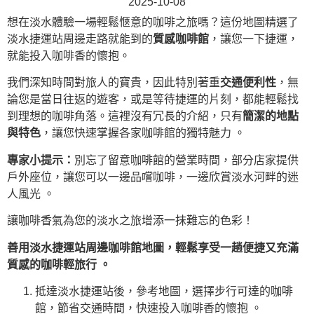
2025-10-08
想在淡水體驗一場輕鬆愜意的咖啡之旅嗎？這份地圖精選了
淡水捷運站周邊走路就能到的
質感咖啡館
，讓您一下捷運，
就能投入咖啡香的懷抱。
我們深知時間對旅人的寶貴，因此特別著重
交通便利性
，無
論您是當日往返的遊客，或是等待捷運的片刻，都能輕鬆找
到理想的咖啡角落。這裡沒有冗長的介紹，只有
簡潔的地點
與特色
，讓您快速掌握各家咖啡館的獨特魅力 。
專家小提示：
別忘了留意咖啡館的營業時間，部分店家提供
戶外座位，讓您可以一邊品嚐咖啡，一邊欣賞淡水河畔的迷
人風光 。
讓咖啡香氣為您的淡水之旅增添一抹難忘的色彩！
善用淡水捷運站周邊咖啡館地圖，輕鬆享受一趟便捷又充滿
質感的咖啡輕旅行 。
抵達淡水捷運站後，參考地圖，選擇步行可達的咖啡
館，節省交通時間，快速投入咖啡香的懷抱 。