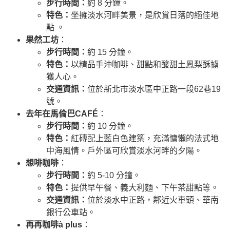
步行時間：
約 8 分鐘。
特色：
坐擁淡水河畔美景，是欣賞日落的絕佳地
點 。
果然工坊
：
步行時間：
約 15 分鐘。
特色：
以精品手沖咖啡、甜點和酸甜土鳳梨酥擄
獲人心。
交通資訊：
位於新北市淡水區中正路一段62巷19
號。
去年在馬倫巴CAFÉ
：
步行時間：
約 10 分鐘。
特色：
紅磚配上藍白色建築，充滿慵懶的法式地
中海風情。戶外區可欣賞淡水河畔的夕陽。
想啡咖啡
：
步行時間：
約 5-10 分鐘。
特色：
提供早午餐、義大利麵、下午茶甜點等。
交通資訊：
位於淡水中正路，鄰近火車頭、華南
銀行公車站。
再再咖啡à plus
：