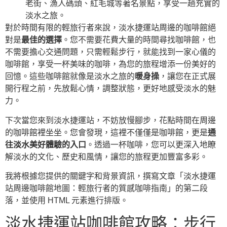
老街、漁人碼頭、紅毛城等著名景點，享受一趟充實的
淡水之旅。
對於時間有限的輕旅行者來說，淡水捷運站周邊的咖啡館絕
對是
最佳的選擇
。您不需要花費大量的時間尋找咖啡館，也
不需要擔心交通問題，只需輕鬆步行，就能找到一家心儀的
咖啡館，享受一杯美味的咖啡，為您的旅程增添一份美好的
回憶。這些咖啡館就像是淡水之旅的
暖身操
，讓您在正式展
開行程之前，先放鬆心情，調整狀態，更好地感受淡水的魅
力。
下次當您來到淡水捷運站，不妨放慢腳步，花點時間在周邊
的咖啡館裡坐坐。您會發現，這裡不僅僅是咖啡館，更是
通
往淡水美好體驗的入口
。透過一杯咖啡，您可以更深入地瞭
解淡水的文化、歷史和風情，讓您的旅程更加豐富多彩。
我將根據您提供的關鍵字和背景資訊，撰寫文章「淡水捷運
站周邊咖啡館地圖：輕旅行者的質感咖啡指南」的第二段
落，並使用 HTML 元素進行排版。
淡水捷運站咖啡館攻略：步行