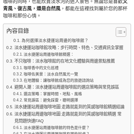
咖啡的同時，也能欣賞淡水河的迷人景色。無論您是喜歡
文
青風、復古風，還是自然風
，都能在這裡找到屬於您的那杯
咖啡和那份心情。
內容目錄
為何選擇淡水捷運站周邊的咖啡館？
淡水捷運站咖啡館攻略：步行時間、特色、交通資訊全掌握
淡水捷運站周邊咖啡館精選：
不只咖啡：淡水咖啡館的在地文化體驗與周邊景點推薦
咖啡香中的文化巡禮
咖啡佐美景：淡水自然風光一覽
在地體驗：讓咖啡館成為您的旅遊諮詢站
避開人潮：淡水捷運站周邊咖啡館的選店策略與常見誤區
選店策略：掌握時間、地點、風格
常見誤區：避免踩雷，聰明選擇
淡水捷運站周邊咖啡地圖:走路就能到的質感咖啡館精選結論
淡水捷運站周邊咖啡地圖:走路就能到的質感咖啡館精選 常
見問題快速FAQ
淡水捷運站周邊咖啡館的特色是什麼？
在淡水捷運站周邊喝咖啡有哪些好處？