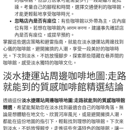
的咖啡館，但部分店家可能需要步行一段距離才能抵
達。考量自己的腳程和時間，選擇交通便利的咖啡館，
才能更輕鬆地享受咖啡時光。
忽略店內是否有座位：
有些咖啡館以外帶為主，店內座
位有限。若想在咖啡館內 आराम करना，建議事先確認店
內是否有座位，或提早預約。
掌握這些選店策略和避雷指南，就能在淡水捷運站周邊找到
心儀的咖啡館，避開擁擠的人潮，享受一段美好的咖啡時
光。下次到淡水，不妨放慢腳步，探索那些隱藏在巷弄間的
咖啡館，感受淡水獨特的咖啡文化。
淡水捷運站周邊咖啡地圖:走路
就能到的質感咖啡館精選結論
透過這份
淡水捷運站周邊咖啡地圖:走路就能到的質感咖啡館
精選
，希望能幫助您在淡水找到最適合自己的咖啡角落。無
論是想體驗在地文化、欣賞河岸風光，或是避開擁擠人潮，
都能在這份地圖的指引下，輕鬆找到理想的咖啡館。下次來
到淡水，不妨放慢腳步，走進這些充滿特色的咖啡館，讓一