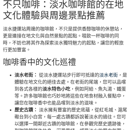
不只咖啡：淡水咖啡館的在地
文化體驗與周邊景點推薦
淡水捷運站周邊的咖啡館，不只是提供香醇咖啡的休憩站，
更是連接在地文化與自然景點的起點。啜飲一杯咖啡的同
時，不妨也將其作為探索淡水獨特魅力的起點，讓您的輕旅
行更加豐富。
咖啡香中的文化巡禮
淡水老街：
從淡水捷運站步行即可抵達的
淡水老街
，是
體驗在地文化的絕佳去處。在老街的尾端，您可以品嚐
到各式各樣的
淡水特色小吃
，例如阿給、魚丸湯、鐵蛋
等。許多咖啡館也巧妙地將這些在地食材融入餐點中，
讓您在咖啡香中也能品嚐到淡水的滋味。
歷史古蹟：
淡水擁有豐富的歷史底蘊，從紅毛城、滬尾
礮台到小白宮，每一處古蹟都訴說著淡水的過往。您可
以選擇一間鄰近古蹟的咖啡館，在參觀完歷史遺跡後，