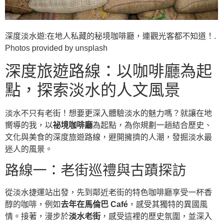
深度淡水遊:在地人私藏的秘境咖啡廳，連觀光客都不知道！.
Photos provided by unsplash
深度旅遊路線：以咖啡廳為起
點，探索淡水的人文風景
淡水不只有老街！想要更深入體驗淡水的魅力嗎？就讓在地
嚮導的我，以
祕境咖啡廳
為起點，為你規劃一趟結合歷史、
文化與美食的深度旅遊路線，避開擁擠的人潮，發掘淡水最
迷人的風景。
路線一：老街巡禮與古蹟探訪
從淡水捷運站出發，先到鄰近老街的特色咖啡廳享受一杯香
醇的咖啡，例如
去年在馬倫巴 Café
，感受其獨特的異國風
情。接著，漫步於
淡水老街
，感受這裡的歷史氛圍，並深入