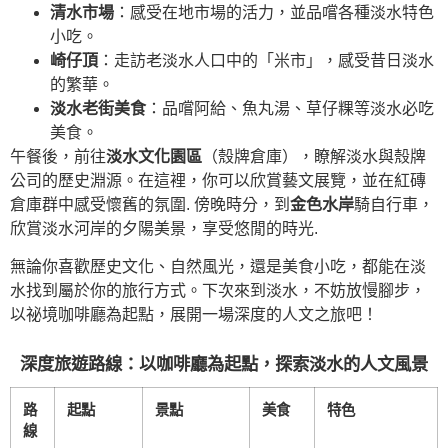
清水市場
：感受在地市場的活力，並品嚐各種淡水特色
小吃。
崎仔頂
：走訪老淡水人口中的「米市」，感受昔日淡水
的繁華。
淡水老街美食
：品嚐阿給、魚丸湯、草仔粿等淡水必吃
美食。
午餐後，前往
淡水文化園區
（殼牌倉庫），瞭解淡水與殼牌
公司的歷史淵源。在這裡，你可以欣賞藝文展覽，並在紅磚
倉庫群中感受懷舊的氛圍. 傍晚時分，到
金色水岸
騎自行車，
欣賞淡水河岸的夕陽美景，享受悠閒的時光.
無論你喜歡歷史文化、自然風光，還是美食小吃，都能在淡
水找到屬於你的旅行方式。下次來到淡水，不妨放慢腳步，
以祕境咖啡廳為起點，展開一場深度的人文之旅吧！
深度旅遊路線：以咖啡廳為起點，探索淡水的人文風景
路
起點
景點
美食
特色
線