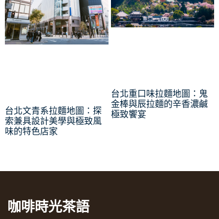
台北重口味拉麵地圖：鬼
金棒與辰拉麵的辛香濃鹹
台北文青系拉麵地圖：探
極致饗宴
索兼具設計美學與極致風
味的特色店家
咖啡時光茶語