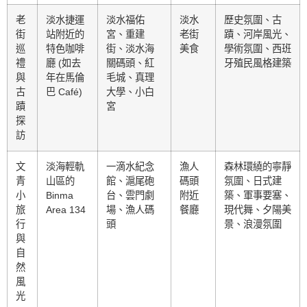
老
淡水捷運
淡水福佑
淡水
歷史氛圍、古
街
站附近的
宮、重建
老街
蹟、河岸風光、
巡
特色咖啡
街、淡水海
美食
學術氛圍、西班
禮
廳 (如去
關碼頭、紅
牙殖民風格建築
與
年在馬倫
毛城、真理
古
巴 Café)
大學、小白
蹟
宮
探
訪
文
淡海輕軌
一滴水紀念
漁人
森林環繞的寧靜
青
山區的
館、滬尾砲
碼頭
氛圍、日式建
小
Binma
台、雲門劇
附近
築、軍事要塞、
旅
Area 134
場、漁人碼
餐廳
現代舞、夕陽美
行
頭
景、浪漫氛圍
與
自
然
風
光