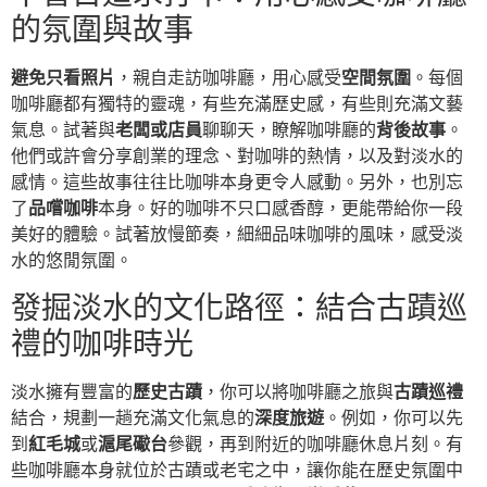
的氛圍與故事
避免只看照片
，親自走訪咖啡廳，用心感受
空間氛圍
。每個
咖啡廳都有獨特的靈魂，有些充滿歷史感，有些則充滿文藝
氣息。試著與
老闆或店員
聊聊天，瞭解咖啡廳的
背後故事
。
他們或許會分享創業的理念、對咖啡的熱情，以及對淡水的
感情。這些故事往往比咖啡本身更令人感動。另外，也別忘
了
品嚐咖啡
本身。好的咖啡不只口感香醇，更能帶給你一段
美好的體驗。試著放慢節奏，細細品味咖啡的風味，感受淡
水的悠閒氛圍。
發掘淡水的文化路徑：結合古蹟巡
禮的咖啡時光
淡水擁有豐富的
歷史古蹟
，你可以將咖啡廳之旅與
古蹟巡禮
結合，規劃一趟充滿文化氣息的
深度旅遊
。例如，你可以先
到
紅毛城
或
滬尾礮台
參觀，再到附近的咖啡廳休息片刻。有
些咖啡廳本身就位於古蹟或老宅之中，讓你能在歷史氛圍中