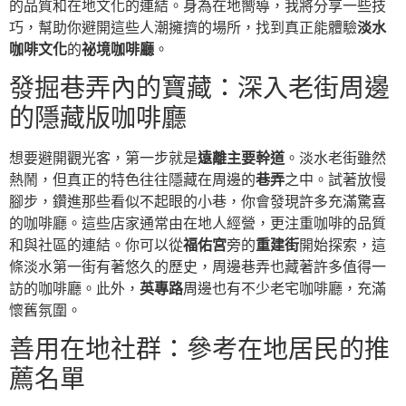
的品質和在地文化的連結。身為在地嚮導，我將分享一些技
巧，幫助你避開這些人潮擁擠的場所，找到真正能體驗
淡水
咖啡文化
的
祕境咖啡廳
。
發掘巷弄內的寶藏：深入老街周邊
的隱藏版咖啡廳
想要避開觀光客，第一步就是
遠離主要幹道
。淡水老街雖然
熱鬧，但真正的特色往往隱藏在周邊的
巷弄
之中。試著放慢
腳步，鑽進那些看似不起眼的小巷，你會發現許多充滿驚喜
的咖啡廳。這些店家通常由在地人經營，更注重咖啡的品質
和與社區的連結。你可以從
福佑宮
旁的
重建街
開始探索，這
條淡水第一街有著悠久的歷史，周邊巷弄也藏著許多值得一
訪的咖啡廳。此外，
英專路
周邊也有不少老宅咖啡廳，充滿
懷舊氛圍。
善用在地社群：參考在地居民的推
薦名單