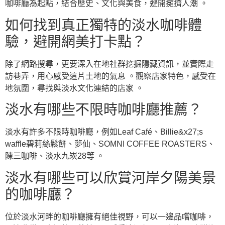
咖啡廳為起點，結合歷史、文化與美食，避開擁擠人潮 。
如何找到真正獨特的淡水咖啡體
驗，避開網美打卡點？
除了網路搜尋，更要深入在地社群挖掘隱藏資訊，並實際走
訪巷弄，用心感受這片土地的氣息 。觀察店家特色，感受在
地氛圍，尋找與淡水文化連結的店家 。
淡水有哪些不限時咖啡廳推薦？
淡水有許多不限時咖啡廳，例如Leaf Café、Billie&x27;s
waffle碧莉絲鬆餅、夢仙、SOMNI COFFEE ROASTERS、
陳三咖啡、淡水九崁28等 。
淡水有哪些可以欣賞河岸夕陽美景
的咖啡廳？
位於淡水河畔的咖啡廳擁有絕佳視野，可以一邊品嚐咖啡，