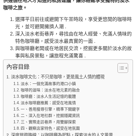
供幾個在地人才知道的私房建議，讓你輕鬆享受獨特的淡水
咖啡之旅。
選擇平日前往或避開下午茶時段，享受更悠閒的咖啡時
光，並可避開擁擠人潮 .
深入淡水老街巷弄，尋找由在地人經營、充滿人情味的
特色咖啡廳，感受淡水最真實的一面 .
與咖啡廳老闆或在地居民交流，挖掘更多關於淡水的故
事與私房景點，讓旅程充滿驚喜 .
內容目錄
淡水咖啡文化：不只是咖啡，更是風土人情的體現
淡水：一個充滿故事的港口小鎮
咖啡的滋味：淡水在地元素的融合
咖啡廳：淡水人生活記憶的載體
淡水咖啡廳推薦：感受在地風情
一、善用搜尋引擎，精準下關鍵字
二、深入在地社群，挖掘隱藏資訊
三、實際走訪巷弄，用雙腳探索
四、觀察店家特色，感受在地氛圍
深度旅遊路線：以咖啡廳為起點，探索淡水的人文風景