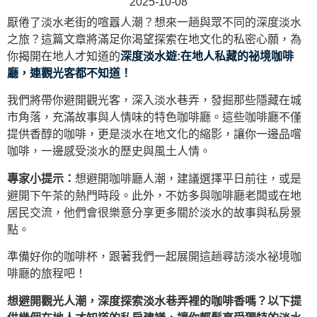
2025-10-08
厭倦了淡水老街的喧囂人潮？想來一趟與眾不同的深度淡水
之旅？這篇文章將滿足你渴望探索在地文化的私密心願，為
你揭開在地人才知道的
深度淡水遊:在地人私藏的祕境咖啡
廳，連觀光客都不知道！
我們將帶你避開觀光客，深入淡水巷弄，發掘那些隱藏在城
市角落，充滿故事與人情味的特色咖啡廳。這些咖啡廳不僅
提供香醇的咖啡，更是淡水在地文化的縮影，讓你一邊品嚐
咖啡，一邊感受淡水的歷史與風土人情。
專家小提示：
想避開咖啡廳人潮，建議選擇平日前往，或是
避開下午茶的熱門時段。此外，不妨多與咖啡廳老闆或在地
居民交流，他們會很樂意分享更多關於淡水的故事與私房景
點。
準備好你的咖啡杯，跟著我們一起展開這趟尋訪淡水祕境咖
啡廳的旅程吧！
想避開觀光人潮，深度探索淡水巷弄裡的咖啡香嗎？以下提