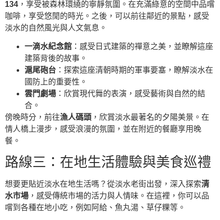
134
，享受被森林環繞的寧靜氛圍。在充滿綠意的空間中品嚐
咖啡，享受悠閒的時光。之後，可以前往鄰近的景點，感受
淡水的自然風光與人文氣息。
一滴水紀念館
：感受日式建築的禪意之美，並瞭解這座
建築背後的故事。
滬尾砲台
：探索這座清朝時期的軍事要塞，瞭解淡水在
國防上的重要性。
雲門劇場
：欣賞現代舞的表演，感受藝術與自然的結
合。
傍晚時分，前往
漁人碼頭
，欣賞淡水最著名的夕陽美景。在
情人橋上漫步，感受浪漫的氛圍，並在附近的餐廳享用晚
餐。
路線三：在地生活體驗與美食巡禮
想要更貼近淡水在地生活嗎？從淡水老街出發，深入探索
清
水市場
，感受傳統市場的活力與人情味。在這裡，你可以品
嚐到各種在地小吃，例如阿給、魚丸湯、草仔粿等。