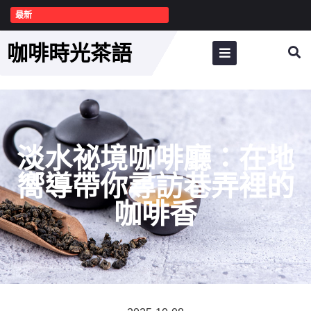
最新
咖啡時光茶語
淡水祕境咖啡廳：在地
嚮導帶你尋訪巷弄裡的
咖啡香