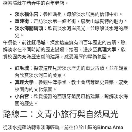
探索隱藏在巷弄中的百年老店。
淡水福佑宮
：參拜媽祖，瞭解淡水居民的信仰中心。
重建街
：走訪淡水第一條老街，感受山城獨特的魅力。
淡水海關碼頭
：欣賞淡水河岸風光，並瞭解淡水港的歷
史。
午餐後，前往
紅毛城
，探索這座擁有四百年歷史的古蹟，瞭
解淡水在不同時期的歷史變遷。接著，漫步至
真理大學
，欣
賞校園內充滿歷史感的建築，感受濃厚的學術氛圍。
紅毛城
：探索這座見證淡水歷史的重要古蹟，並在觀景
台欣賞淡水河口的美景。
真理大學
：參觀牛津學堂、教士會館等歷史建築，感受
校園內的文化氛圍。
小白宮
：欣賞優雅的西班牙殖民風格建築，瞭解淡水海
關的歷史。
路線二：文青小旅行與自然風光
從淡水捷運站轉乘淡海輕軌，前往位於山區的
Binma Area