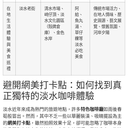
在
淡水老街
清水市場、
阿
傳統市場活力、
地
崎仔頂、淡
給、
在地人情味、歷
生
水文化園區
魚丸
史淵源、藝文展
活
（殼牌倉
湯、
覽、懷舊氛圍、
體
庫）、金色
草仔
河岸夕陽
驗
水岸
粿等
與
淡水
美
必吃
食
美食
巡
禮
避開網美打卡點：如何找到真
正獨特的淡水咖啡體驗
淡水近年來成為熱門的旅遊地點，許多
特色咖啡廳
如雨後春
筍般冒出。然而，其中不乏一些以華麗裝潢、吸睛擺設為主
的
網美打卡點
，雖然拍照效果十足，卻可能忽略了咖啡本身