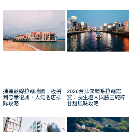
捷運藍線拉麵地圖：板橋
2026台北淡麗系拉麵鑑
到忠孝復興，人氣名店排
賞：長生塩人與勝王純粹
隊攻略
甘甜風味攻略