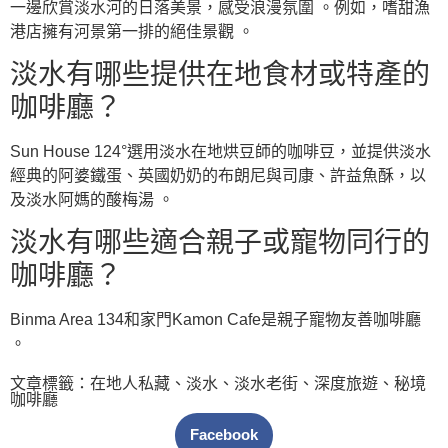
一邊欣賞淡水河的日落美景，感受浪漫氛圍 。例如，嗜甜漁
港店擁有河景第一排的絕佳景觀 。
淡水有哪些提供在地食材或特產的
咖啡廳？
Sun House 124°選用淡水在地烘豆師的咖啡豆，並提供淡水
經典的阿婆鐵蛋、英國奶奶的布朗尼與司康、許益魚酥，以
及淡水阿媽的酸梅湯 。
淡水有哪些適合親子或寵物同行的
咖啡廳？
Binma Area 134和家門Kamon Cafe是親子寵物友善咖啡廳
。
文章標籤：
在地人私藏
、
淡水
、
淡水老街
、
深度旅遊
、
秘境
咖啡廳
Facebook