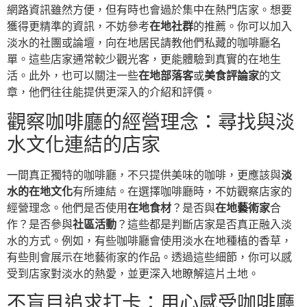
網路資訊雖然方便，但有時也會過於集中在熱門店家。想要
獲得更精準的資訊，不妨參考
在地社群
的推薦。你可以加入
淡水的社團或論壇，向在地居民請教他們私藏的咖啡廳名
單。這些店家通常較少觀光客，更能體驗到真實的在地生
活。此外，也可以關注一些
在地部落客
或
美食評論家
的文
章，他們往往能提供更深入的介紹和評價。
觀察咖啡廳的經營理念：尋找與淡
水文化連結的店家
一間真正獨特的咖啡廳，不只提供美味的咖啡，更應該與
淡
水的在地文化
有所連結。在選擇咖啡廳時，不妨觀察店家的
經營理念。他們是否使用
在地食材
？是否與
在地藝術家
合
作？是否參與
社區活動
？這些都是判斷店家是否真正融入淡
水的方式。例如，有些咖啡廳會使用淡水在地種植的香草，
有些則會展示在地藝術家的作品。透過這些細節，你可以感
受到店家對淡水的熱愛，並更深入地瞭解這片土地。
不盲目追求打卡：用心感受咖啡廳